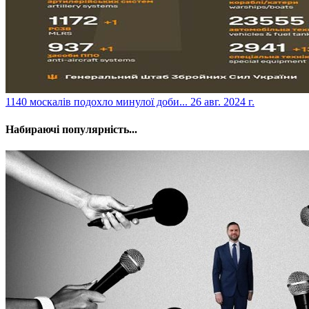
​1140 москалів подохло минулої доби...
26 авг. 2024 г.
Набираючі популярність...