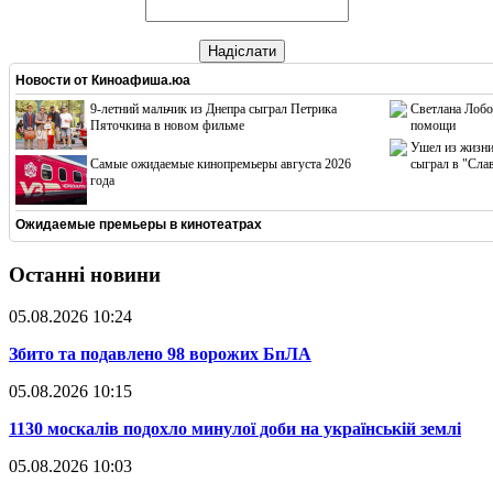
Надіслати
Новости от
Киноафиша.юа
9-летний мальчик из Днепра сыграл Петрика
Светлана Лобо
Пяточкина в новом фильме
помощи
Ушел из жизни
Cамые ожидаемые кинопремьеры августа 2026
сыграл в "Сла
года
Ожидаемые премьеры в кинотеатрах
Останні новини
05.08.2026 10:24
​Збито та подавлено 98 ворожих БпЛА
05.08.2026 10:15
​1130 москалів подохло минулої доби на українській землі
05.08.2026 10:03