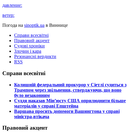
давление:
ветер:
Погода на
sinoptik.ua
в Виннице
Справи всесвітні
Правовий акцент
Судові хроніки
Злочин і кара
Резонансні вердикти
RSS
Справи всесвітні
​Колишній федеральний прокурор у Сіетлі судиться з
Трампом через звільнення, стверджуючи, що воно
було незаконним
​Суддя наказав Мін’юсту США оприлюднити більше
матеріалів у справі Епштейна
​Варшава просить допомоги Вашингтона у справі
міністра-втікача
Правовий акцент