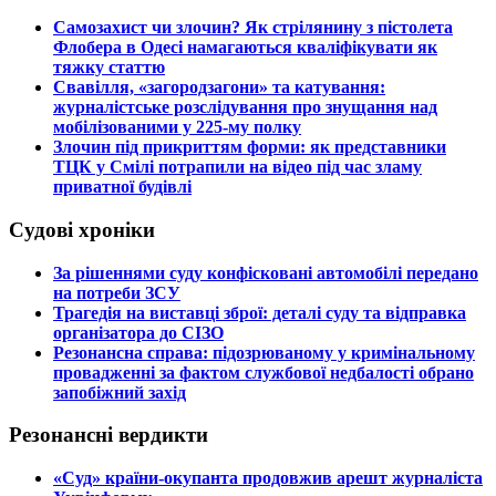
​Самозахист чи злочин? Як стрілянину з пістолета
Флобера в Одесі намагаються кваліфікувати як
тяжку статтю
​Свавілля, «загородзагони» та катування:
журналістське розслідування про знущання над
мобілізованими у 225-му полку
​Злочин під прикриттям форми: як представники
ТЦК у Смілі потрапили на відео під час зламу
приватної будівлі
Судові хроніки
​За рішеннями суду конфісковані автомобілі передано
на потреби ЗСУ
​Трагедія на виставці зброї: деталі суду та відправка
організатора до СІЗО
​Резонансна справа: підозрюваному у кримінальному
провадженні за фактом службової недбалості обрано
запобіжний захід
Резонансні вердикти
​«Суд» країни-окупанта продовжив арешт журналіста