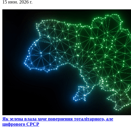
15 июн. 2026 г.
​Як зелена влада хоче повернення тоталітарного, але
цифрового СРСР