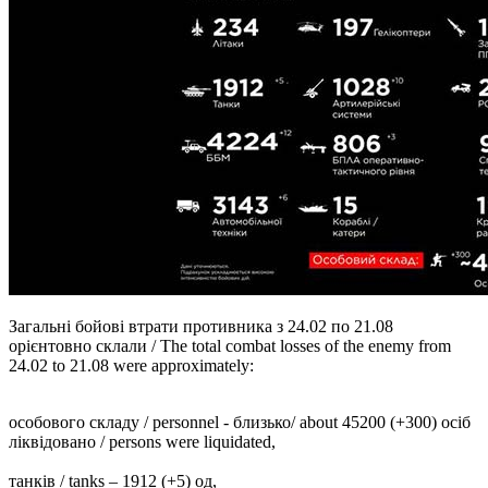
Загальні бойові втрати противника з 24.02 по 21.08
орієнтовно склали / The total combat losses of the enemy from
24.02 to 21.08 were approximately:
особового складу / personnel - близько/ about 45200 (+300) осіб
ліквідовано / persons were liquidated,
танків / tanks ‒ 1912 (+5) од,