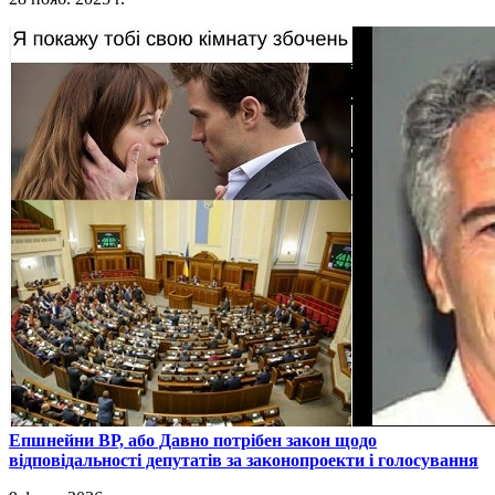
​Епшнейни ВР, або Давно потрібен закон щодо
відповідальності депутатів за законопроекти і голосування