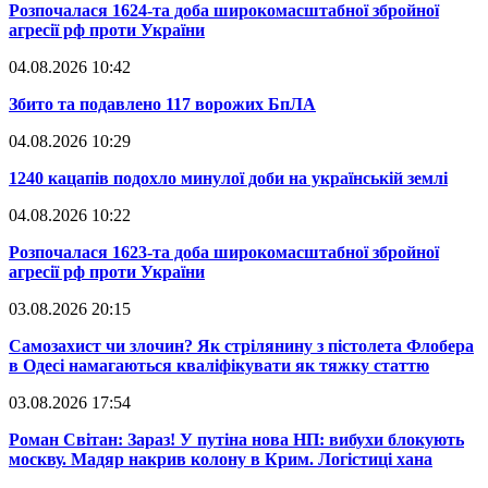
​Розпочалася 1624-та доба широкомасштабної збройної
агресії рф проти України
04.08.2026 10:42
​Збито та подавлено 117 ворожих БпЛА
04.08.2026 10:29
​1240 кацапів подохло минулої доби на українській землі
04.08.2026 10:22
​Розпочалася 1623-та доба широкомасштабної збройної
агресії рф проти України
03.08.2026 20:15
​Самозахист чи злочин? Як стрілянину з пістолета Флобера
в Одесі намагаються кваліфікувати як тяжку статтю
03.08.2026 17:54
​Роман Світан: Зараз! У путіна нова НП: вибухи блокують
москву. Мадяр накрив колону в Крим. Логістиці хана