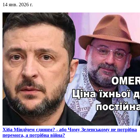
14 янв. 2026 г.
​Хіба Міндічем єдиним? - або Чому Зеленському не потрібна
перемога, а потрібна війна?