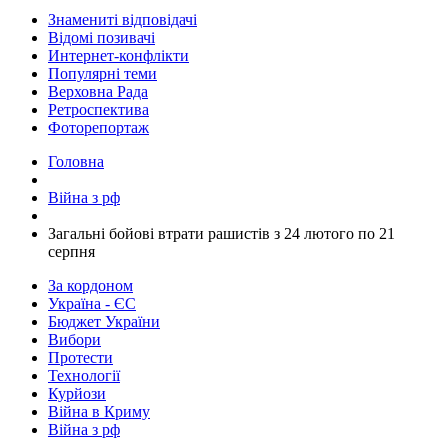
Знамениті відповідачі
Відомі позивачі
Интернет-конфлікти
Популярні теми
Верховна Рада
Ретроспектива
Фоторепортаж
Головна
Війна з рф
​Загальні бойові втрати рашистів з 24 лютого по 21
серпня
За кордоном
Україна - ЄС
Бюджет України
Вибори
Протести
Технології
Курйози
Війна в Криму
Війна з рф