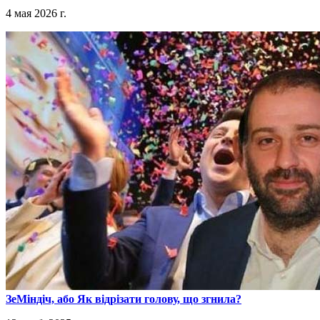
4 мая 2026 г.
​ЗеМіндіч, або Як відрізати голову, що згнила?