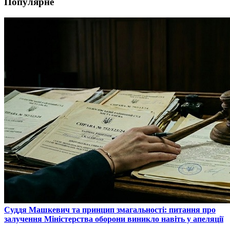
Популярне
​Суддя Машкевич та принцип змагальності: питання про
залучення Міністерства оборони виникло навіть у апеляції