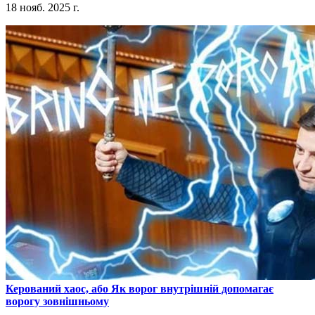
18 нояб. 2025 г.
​Керований хаос, або Як ворог внутрішній допомагає
ворогу зовнішньому