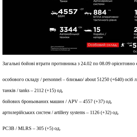
Загальні бойові втрати противника з 24.02 по 08.09 орієнтовно скл
особового складу / personnel ‒ близько/ about 51250 (+640) осіб лі
танків / tanks ‒ 2112 (+15) од,
бойових броньованих машин / APV ‒ 4557 (+37) од,
артилерійських систем / artillery systems – 1126 (+32) од,
РСЗВ / MLRS – 305 (+5) од,