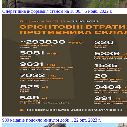
​Оперативна інформація станом на 18.00...
5 нояб. 2022 г.
​980 кацапів подохло минулої доби...
22 окт. 2023 г.