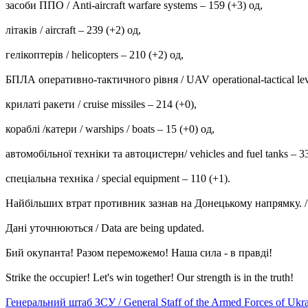
засоби ППО / Anti-aircraft warfare systems ‒ 159 (+3) од,
літаків / aircraft – 239 (+2) од,
гелікоптерів / helicopters – 210 (+2) од,
БПЛА оперативно-тактичного рівня / UAV operational-tactical leve
крилаті ракети / cruise missiles ‒ 214 (+0),
кораблі /катери / warships / boats ‒ 15 (+0) од,
автомобільної техніки та автоцистерн/ vehicles and fuel tanks – 3
спеціальна техніка / special equipment ‒ 110 (+1).
Найбільших втрат противник зазнав на Донецькому напрямку. / Russi
Дані уточнюються / Data are being updated.
Бий окупанта! Разом переможемо! Наша сила - в правді!
Strike the occupier! Let's win together! Our strength is in the truth!
Генеральний штаб ЗСУ / General Staff of the Armed Forces of Ukr