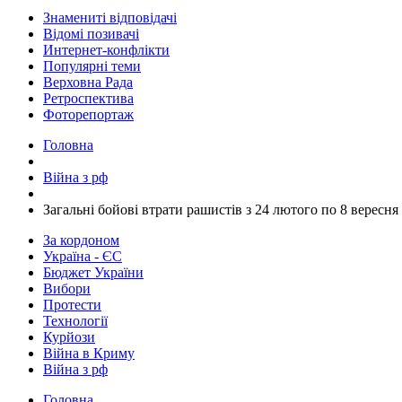
Знамениті відповідачі
Відомі позивачі
Интернет-конфлікти
Популярні теми
Верховна Рада
Ретроспектива
Фоторепортаж
Головна
Війна з рф
​Загальні бойові втрати рашистів з 24 лютого по 8 вересня
За кордоном
Україна - ЄС
Бюджет України
Вибори
Протести
Технології
Курйози
Війна в Криму
Війна з рф
Головна