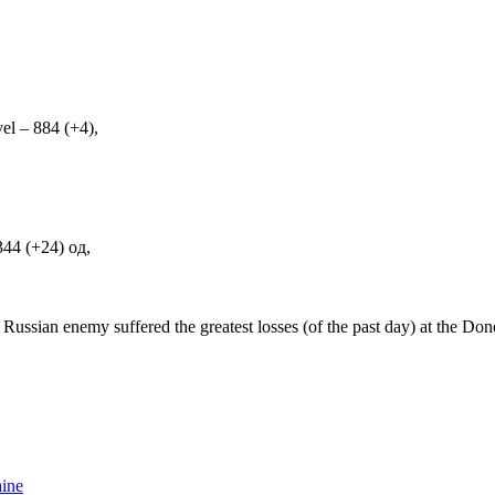
l – 884 (+4),
344 (+24) од,
an enemy suffered the greatest losses (of the past day) at the Donet
aine