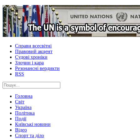
Справи всесвітні
Правовий акцент
Судові хроніки
Злочин і кара
Резонансні вердикти
RSS
Головна
Світ
Україна
Політика
Події
Київські новини
Відео
Спорт та діло