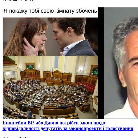
​Епшнейни ВР, або Давно потрібен закон щодо
відповідальності депутатів за законопроекти і голосування