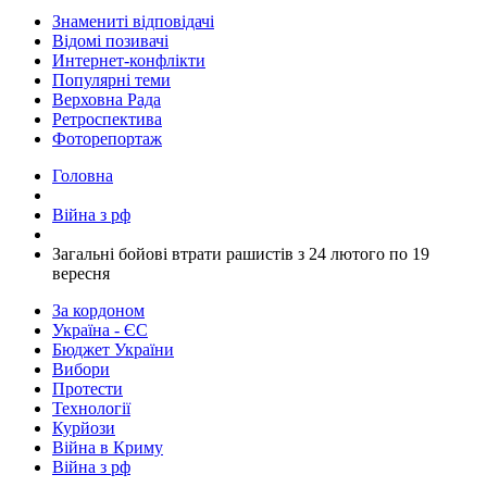
Знамениті відповідачі
Відомі позивачі
Интернет-конфлікти
Популярні теми
Верховна Рада
Ретроспектива
Фоторепортаж
Головна
Війна з рф
​Загальні бойові втрати рашистів з 24 лютого по 19
вересня
За кордоном
Україна - ЄС
Бюджет України
Вибори
Протести
Технології
Курйози
Війна в Криму
Війна з рф