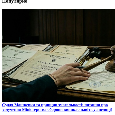
Популярне
​Суддя Машкевич та принцип змагальності: питання про
залучення Міністерства оборони виникло навіть у апеляції