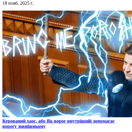
18 нояб. 2025 г.
​Керований хаос, або Як ворог внутрішній допомагає
ворогу зовнішньому