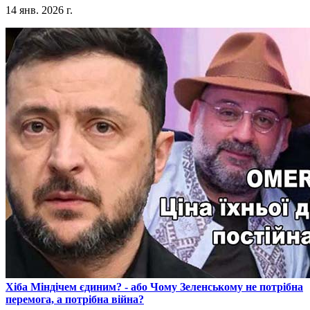
14 янв. 2026 г.
​Хіба Міндічем єдиним? - або Чому Зеленському не потрібна
перемога, а потрібна війна?