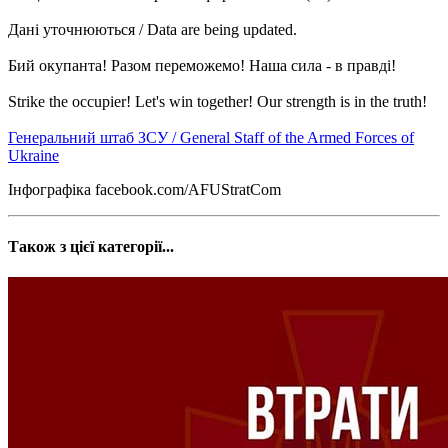
Дані уточнюються / Data are being updated.
Бий окупанта! Разом переможемо! Наша сила - в правді!
Strike the occupier! Let's win together! Our strength is in the truth!
Генеральний штаб ЗСУ / General Staff of the Armed Forces of
Ukraine
Інфографіка facebook.com/AFUStratCom
Також з цієї категорії...