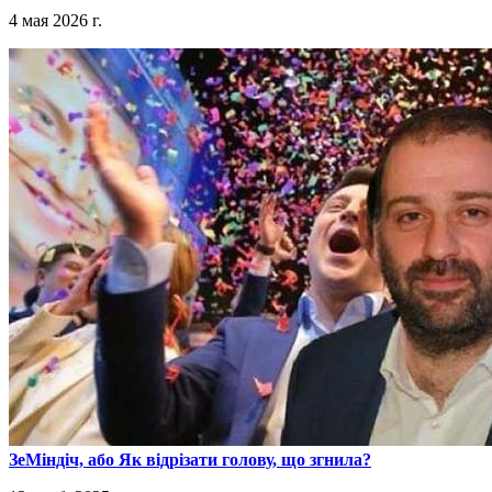
4 мая 2026 г.
​ЗеМіндіч, або Як відрізати голову, що згнила?