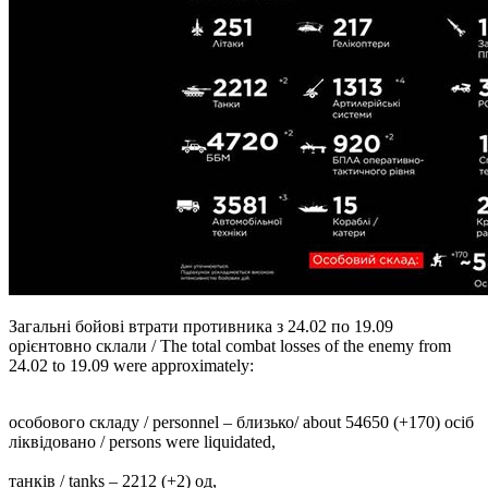
Загальні бойові втрати противника з 24.02 по 19.09
орієнтовно склали / The total combat losses of the enemy from
24.02 to 19.09 were approximately:
особового складу / personnel ‒ близько/ about 54650 (+170) осіб
ліквідовано / persons were liquidated,
танків / tanks ‒ 2212 (+2) од,