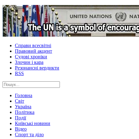
Справи всесвітні
Правовий акцент
Судові хроніки
Злочин і кара
Резонансні вердикти
RSS
Головна
Світ
Україна
Політика
Події
Київські новини
Відео
Спорт та діло