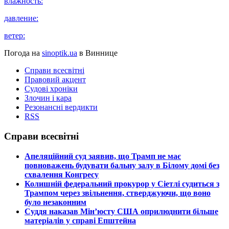
влажность:
давление:
ветер:
Погода на
sinoptik.ua
в Виннице
Справи всесвітні
Правовий акцент
Судові хроніки
Злочин і кара
Резонансні вердикти
RSS
Справи всесвітні
​Апеляційний суд заявив, що Трамп не має
повноважень будувати бальну залу в Білому домі без
схвалення Конгресу
​Колишній федеральний прокурор у Сіетлі судиться з
Трампом через звільнення, стверджуючи, що воно
було незаконним
​Суддя наказав Мін’юсту США оприлюднити більше
матеріалів у справі Епштейна