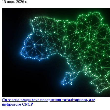
15 июн. 2026 г.
​Як зелена влада хоче повернення тоталітарного, але
цифрового СРСР