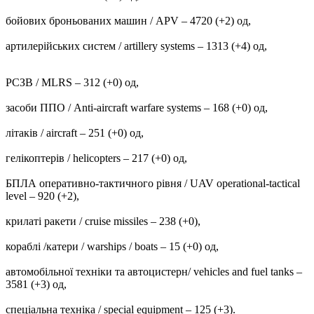
бойових броньованих машин / APV ‒ 4720 (+2) од,
артилерійських систем / artillery systems – 1313 (+4) од,
РСЗВ / MLRS – 312 (+0) од,
засоби ППО / Anti-aircraft warfare systems ‒ 168 (+0) од,
літаків / aircraft – 251 (+0) од,
гелікоптерів / helicopters – 217 (+0) од,
БПЛА оперативно-тактичного рівня / UAV operational-tactical
level – 920 (+2),
крилаті ракети / cruise missiles ‒ 238 (+0),
кораблі /катери / warships / boats ‒ 15 (+0) од,
автомобільної техніки та автоцистерн/ vehicles and fuel tanks –
3581 (+3) од,
спеціальна техніка / special equipment ‒ 125 (+3).