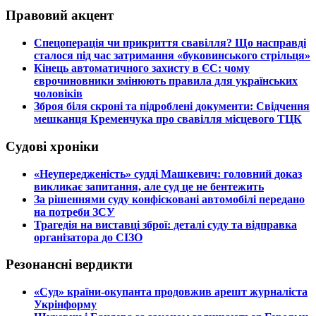
Правовий акцент
​Спецоперація чи прикриття свавілля? Що насправді
сталося під час затримання «буковинського стрільця»
​Кінець автоматичного захисту в ЄС: чому
єврочиновники змінюють правила для українських
чоловіків
​Зброя біля скроні та підроблені документи: Свідчення
мешканця Кременчука про свавілля місцевого ТЦК
Судові хроніки
​«Неупередженість» судді Машкевич: головний доказ
викликає запитання, але суд це не бентежить
​За рішеннями суду конфісковані автомобілі передано
на потреби ЗСУ
​Трагедія на виставці зброї: деталі суду та відправка
організатора до СІЗО
Резонансні вердикти
​«Суд» країни-окупанта продовжив арешт журналіста
Укрінформу