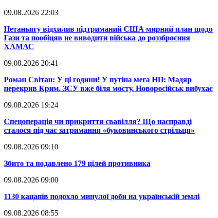
09.08.2026 22:03
​Нетаньягу відхилив підтриманий США мирний план щодо
Гази та пообіцяв не виводити війська до роззброєння
ХАМАС
09.08.2026 20:41
​Роман Світан: У ці години! У путіна мега НП: Мадяр
перекрив Крим. ЗСУ вже біля мосту. Новоросійськ вибухає
09.08.2026 19:24
​Спецоперація чи прикриття свавілля? Що насправді
сталося під час затримання «буковинського стрільця»
09.08.2026 09:10
​Збито та подавлено 179 цілей противника
09.08.2026 09:00
​1130 кацапів подохло минулої доби на українській землі
09.08.2026 08:55