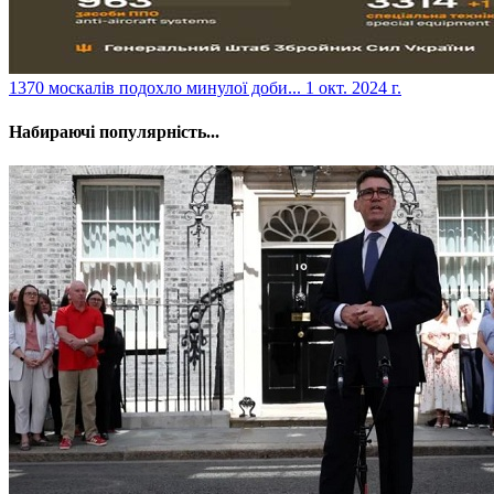
​1370 москалів подохло минулої доби...
1 окт. 2024 г.
Набираючі популярність...