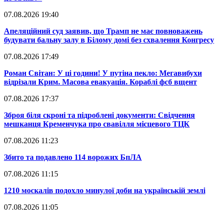
07.08.2026 19:40
​Апеляційний суд заявив, що Трамп не має повноважень
будувати бальну залу в Білому домі без схвалення Конгресу
07.08.2026 17:49
​Роман Світан: У ці години! У путіна пекло: Мегавибухи
відрізали Крим. Масова евакуація. Кораблі фсб вщент
07.08.2026 17:37
​Зброя біля скроні та підроблені документи: Свідчення
мешканця Кременчука про свавілля місцевого ТЦК
07.08.2026 11:23
​Збито та подавлено 114 ворожих БпЛА
07.08.2026 11:15
​1210 москалів подохло минулої доби на українській землі
07.08.2026 11:05