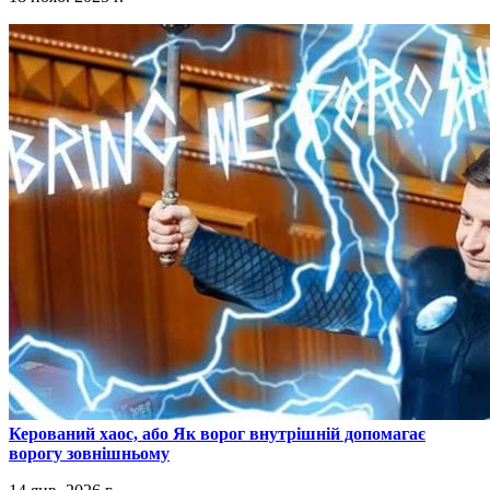
​Керований хаос, або Як ворог внутрішній допомагає
ворогу зовнішньому