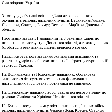
Сил оборони України.
За минулу добу наші воїни відбили атаки російських
окупантів в районах населених пунктів Верхньокам’янське,
Яковлівка, Соледар, Бахмут, Веселе та Мар’їнка Донецької
області.
Противник завдав 31 авіаційний та 8 ракетних ударів по
цивільній інфраструктурі Донецької області, а також здійснив
61 обстріл з реактивних систем залпового вогню.
Надалі існує загроза завдання окупантами авіаційних та
ракетних ударів по об’єктах цивільної інфраструктури на всій
території України.
На Волинському та Поліському напрямках обстановка
залишається без суттєвих змін, ознак формування
наступальних угруповань противника не виявлено.
На Сіверському напрямку ворог завдав вогневого впливу по
районах Липівки та Хрінівки Чернігівської області.
На Куп’янському напрямку обстріляли позиції наших військ в
районах населених пунктів Червона Зоря, Красне, Стариця,