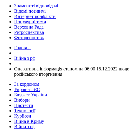
Знамениті відповідачі
Відомі позивачі
Интернет-конфлікти
Популярні теми
Верховна Рада
Ретроспектива
Фоторепортаж
Головна
Війна з рф
​Оперативна інформація станом на 06.00 15.12.2022 щодо
російського вторгнення
За кордоном
Україна - ЄС
Бюджет України
Вибори
Протести
Технології
Курйози
Війна в Криму
Війна з рф