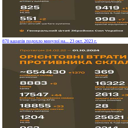
​870 кацапів подохло минулої на...
23 окт. 2023 г.