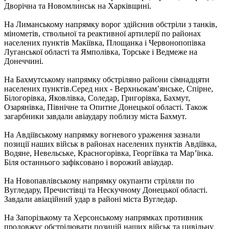
Дворічна та Новомлинськ на Харківщині.
На Лиманському напрямку ворог здійснив обстріли з танків,
мінометів, ствольної та реактивної артилерії по районах
населених пунктів Макіївка, Площанка і Червонопопівка
Луганської області та Ямполівка, Торське і Ведмеже на
Донеччині.
На Бахмутському напрямку обстріляно райони сімнадцяти
населених пунктів.Серед них - Верхньокам’янське, Спірне,
Білогорівка, Яковлівка, Соледар, Григорівка, Бахмут,
Озарянівка, Північне та Опитне Донецької області. Також
загарбники завдали авіаудару поблизу міста Бахмут.
На Авдіївському напрямку вогневого ураження зазнали
позиції наших військ в районах населених пунктів Авдіївка,
Водяне, Невельське, Красногорівка, Георгіївка та Мар’їнка.
Біля останнього зафіксовано і ворожий авіаудар.
На Новопавлівському напрямку окупанти стріляли по
Вугледару, Пречистівці та Нескучному Донецької області.
Завдали авіаційний удар в районі міста Вугледар.
На Запорізькому та Херсонському напрямках противник
продовжує обстрілювати позицій наших військ та цивільну