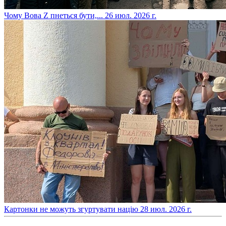
​Чому Вова Z пнеться бути,...
26 июл. 2026 г.
​Картонки не можуть згуртувати націю
28 июл. 2026 г.