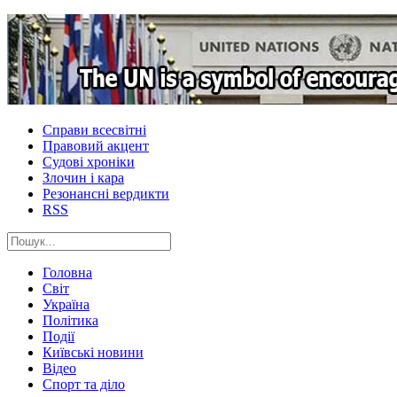
Справи всесвітні
Правовий акцент
Судові хроніки
Злочин і кара
Резонансні вердикти
RSS
Головна
Світ
Україна
Політика
Події
Київські новини
Відео
Спорт та діло