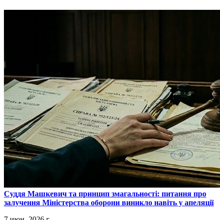
​Суддя Машкевич та принцип змагальності: питання про
залучення Міністерства оборони виникло навіть у апеляції
7 июн. 2026 г.