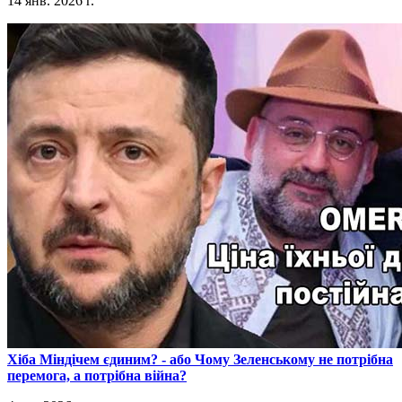
14 янв. 2026 г.
​Хіба Міндічем єдиним? - або Чому Зеленському не потрібна
перемога, а потрібна війна?