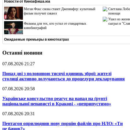
Новости от
Киноафиша.юа
Меган Фокс снова станет Дженнифер: культовый
Светлана Лобо
фильм получит сиквел
помощи
Ушел из жизни
Фильмы для тех, кто устал от стандартных
сыграл в "Сла
кинобиографий
Ожидаемые премьеры в кинотеатрах
Останні новини
07.08.2026 21:27
​Понад дві з половиною тисячі одиниць зброї: жителі
столиці активно долучаються до процедури декларування
07.08.2026 20:58
​Українське консульство реагує на напад на ґрунті
національної ненависті в Кракові - «неприпустимо»
07.08.2026 20:31
​Пентагон оприлюднив нову порцію файлів про НЛО: «Ти
це бачив?»