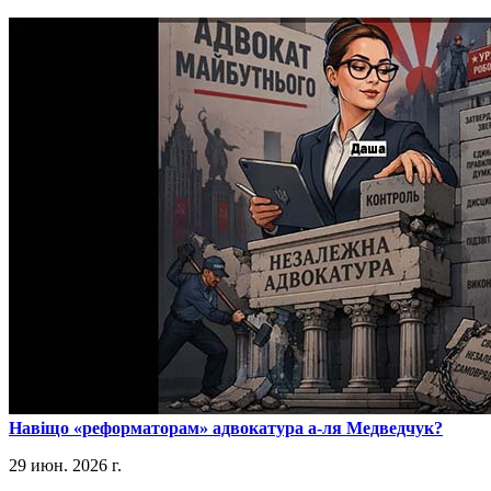
​Навіщо «реформаторам» адвокатура а-ля Медведчук?
29 июн. 2026 г.