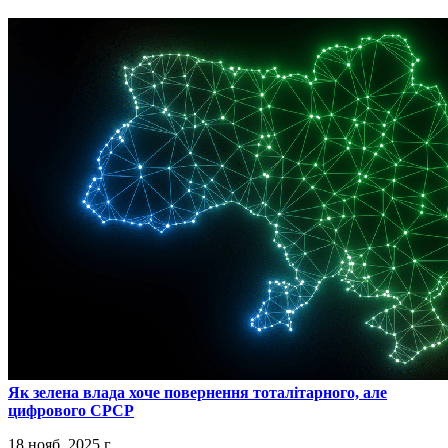
​Як зелена влада хоче повернення тоталітарного, але
цифрового СРСР
18 нояб. 2025 г.