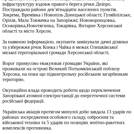
інфраструктуру вздовж правого берега річки Дніпро.
Постраждали райони дев’ятнадцяти населених пунктів.
Зокрема, Времівка і Новопіль Донецької області; Гуляйпілське,
Оріхів, Мала Токмачка на Запоріжжі; Нововоронцовка,
Осокорівка,Новотягинка, Токарівка, Янтарне Херсонської
області та місто Херсон.
За наявною інформацією, окупанти замінували дачні ділянки
та узбережжя річок Конка і Чайка в межах Олешківської
міської територіальної громади Херсонської області.
Ворог примусово евакуював громадян України, які
проживали на острові Великий Потьомкінський поблизу
Херсона, на поки що підконтрольну російським загарбникам
територію.
Окупаційна влада проводить роботи щодо переключення
Запорізької атомної електростанції до енергетичної системи
російської федерації.
Українська авіація протягом минулої доби завдала 13 ударів по
районах зосередження особового складу, озброєння та
військової техніки та 5 ударів по позиціях зенітно-ракетних
комплексів противника.