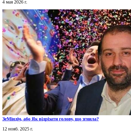
4 мая 2026 г.
​ЗеМіндіч, або Як відрізати голову, що згнила?
12 нояб. 2025 г.