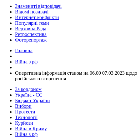
Знамениті відповідачі
Відомі позивачі
Интернет-конфлікти
Популярні теми
Верховна Рада
Ретроспектива
Фоторепортаж
Головна
Війна з рф
​Оперативна інформація станом на 06.00 07.03.2023 щодо
російського вторгнення
За кордоном
Україна - ЄС
Бюджет України
Вибори
Протести
Технології
Курйози
Війна в Криму
Війна з рф