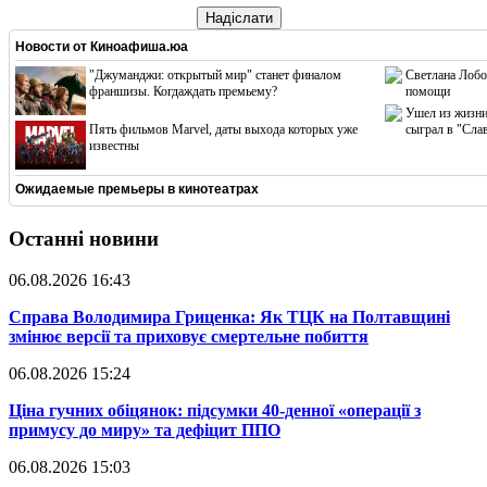
Надіслати
Новости от
Киноафиша.юа
"Джуманджи: открытый мир" станет финалом
Светлана Лобо
франшизы. Когдаждать премьему?
помощи
Ушел из жизни
Пять фильмов Marvel, даты выхода которых уже
сыграл в "Сла
известны
Ожидаемые премьеры в кинотеатрах
Останні новини
06.08.2026 16:43
​Справа Володимира Гриценка: Як ТЦК на Полтавщині
змінює версії та приховує смертельне побиття
06.08.2026 15:24
​Ціна гучних обіцянок: підсумки 40-денної «операції з
примусу до миру» та дефіцит ППО
06.08.2026 15:03