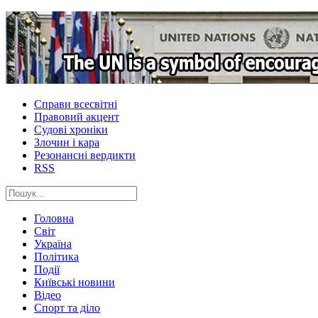
Справи всесвітні
Правовий акцент
Судові хроніки
Злочин і кара
Резонансні вердикти
RSS
Головна
Світ
Україна
Політика
Події
Київські новини
Відео
Спорт та діло