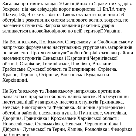
Загалом противник завдав 50 авіаційних та 5 ракетних ударів.
Зокрема, під час авіаударів ворог використав 11 БпЛА типу
Шахед-136, 9 з яких - збито. Також окупанти здійснили 59
обстрілів з реактивних систем залпового вогню, зокрема, по
населених пунктах. Загроза завдання ракетних ударів
залишається високоймовірною по всій території України.
На Волинському, Поліському, Сіверському та Слобожанському
напрямках формування наступальних угруповань загарбників
не виявлено. Протягом минулої доби обстрілів зазнали райони
населених пунктів Сеньківка і Карповичі Чернігівської
області; Старікове, Голишівське, Павлівка, Волфине і
Грабовське Сумської області та Ветеринарне, Стрілеча,
Красне, Тернова, Огірцеве, Вовчанськ і Бударки на
Харківщині.
На Куп’янському та Лиманському напрямках противник
намагається прорвати оборону наших військ. Вів безуспішні
наступальні дії у напрямку населених пунктів Гряниківка,
Невське, Білогорівка та Федорівка. Здійснив артилерійські
обстріли районів населених пунктів Путникове, Фиголівка,
Дворічна, Гряниківка і Крохмальне Харківської області;
Новоселівське, Стельмахівка, Невське, Червонопопівка і
Діброва - Луганської та Терни, Ямпіль, Роздолівка і Федорівка
на Донеччині.