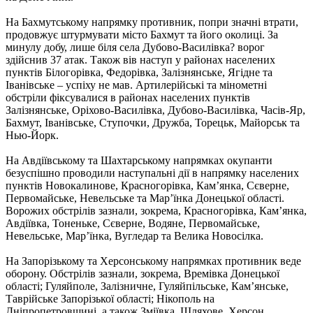
На Бахмутському напрямку противник, попри значні втрати,
продовжує штурмувати місто Бахмут та його околиці. За
минулу добу, лише біля села Дубово-Василівка? ворог
здійснив 37 атак. Також вів наступ у районах населених
пунктів Білогорівка, Федорівка, Залізнянське, Ягідне та
Іванівське – успіху не мав. Артилерійські та мінометні
обстріли фіксувалися в районах населених пунктів
Залізнянське, Оріхово-Василівка, Дубово-Василівка, Часів-Яр,
Бахмут, Іванівське, Ступочки, Дружба, Торецьк, Майорськ та
Нью-Йорк.
На Авдіївському та Шахтарському напрямках окупанти
безуспішно проводили наступальні дії в напрямку населених
пунктів Новокалинове, Красногорівка, Кам’янка, Сєверне,
Первомайське, Невельське та Мар’їнка Донецької області.
Ворожих обстрілів зазнали, зокрема, Красногорівка, Кам’янка,
Авдіївка, Тоненьке, Сєверне, Водяне, Первомайське,
Невельське, Мар’їнка, Вугледар та Велика Новосілка.
На Запорізькому та Херсонському напрямках противник веде
оборону. Обстрілів зазнали, зокрема, Времівка Донецької
області; Гуляйполе, Залізничне, Гуляйпільське, Кам’янське,
Таврійське Запорізької області; Нікополь на
Дніпропетровщині, а також Зміївка, Шляхове, Херсон,