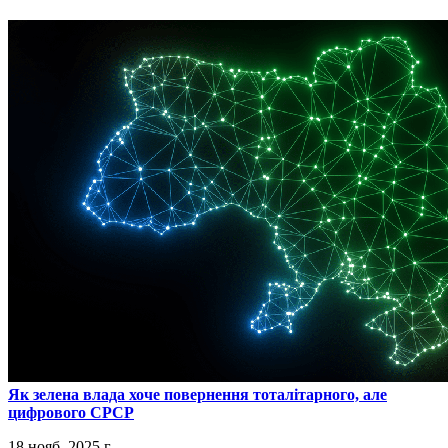
​Як зелена влада хоче повернення тоталітарного, але
цифрового СРСР
18 нояб. 2025 г.