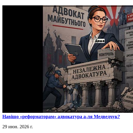
​Навіщо «реформаторам» адвокатура а-ля Медведчук?
29 июн. 2026 г.