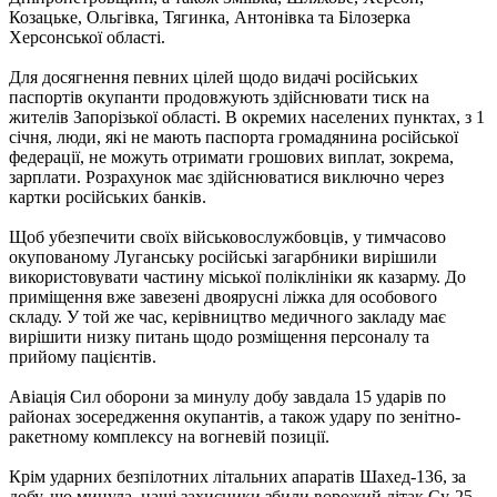
Козацьке, Ольгівка, Тягинка, Антонівка та Білозерка
Херсонської області.
Для досягнення певних цілей щодо видачі російських
паспортів окупанти продовжують здійснювати тиск на
жителів Запорізької області. В окремих населених пунктах, з 1
січня, люди, які не мають паспорта громадянина російської
федерації, не можуть отримати грошових виплат, зокрема,
зарплати. Розрахунок має здійснюватися виключно через
картки російських банків.
Щоб убезпечити своїх військовослужбовців, у тимчасово
окупованому Луганську російські загарбники вирішили
використовувати частину міської поліклініки як казарму. До
приміщення вже завезені двоярусні ліжка для особового
складу. У той же час, керівництво медичного закладу має
вирішити низку питань щодо розміщення персоналу та
прийому пацієнтів.
Авіація Сил оборони за минулу добу завдала 15 ударів по
районах зосередження окупантів, а також удару по зенітно-
ракетному комплексу на вогневій позиції.
Крім ударних безпілотних літальних апаратів Шахед-136, за
добу, що минула, наші захисники збили ворожий літак Су-25