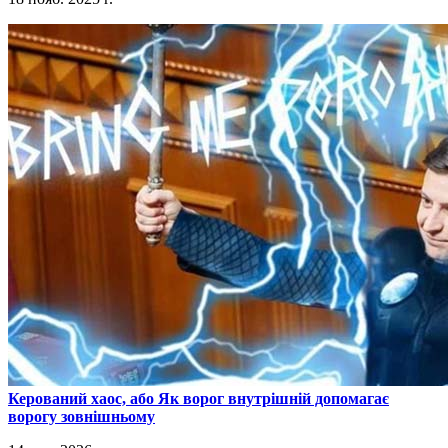
​Керований хаос, або Як ворог внутрішній допомагає
ворогу зовнішньому