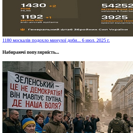
​1180 москалів подохло минулої доби...
6 июл. 2025 г.
Набираючі популярність...