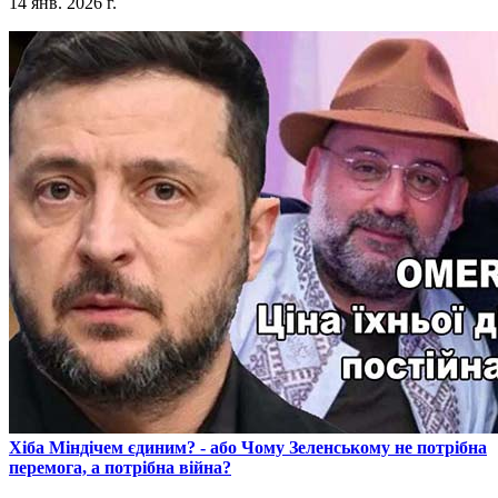
14 янв. 2026 г.
​Хіба Міндічем єдиним? - або Чому Зеленському не потрібна
перемога, а потрібна війна?