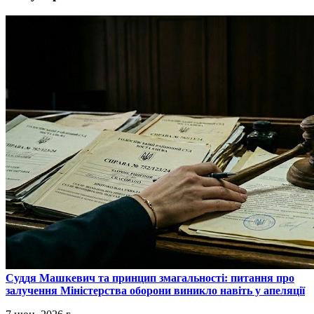
​Суддя Машкевич та принцип змагальності: питання про
залучення Міністерства оборони виникло навіть у апеляції