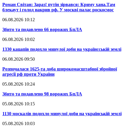
​Роман Світан: Зараз! путін зірвався: Криму хана.Там
блекаут і голод накрив рф. У москві палає роскосмос
06.08.2026 10:12
​Збито та подавлено 66 ворожих БпЛА
06.08.2026 10:02
​1330 кацапів подохло минулої доби на українсській землі
06.08.2026 09:50
​Розпочалася 1625-та доба широкомасштабної збройної
агресії рф проти України
05.08.2026 10:24
​Збито та подавлено 98 ворожих БпЛА
05.08.2026 10:15
​1130 москалів подохло минулої доби на українській землі
05.08.2026 10:03