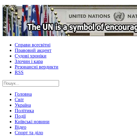
Справи всесвітні
Правовий акцент
Судові хроніки
Злочин і кара
Резонансні вердикти
RSS
Головна
Світ
Україна
Політика
Події
Київські новини
Відео
Спорт та діло