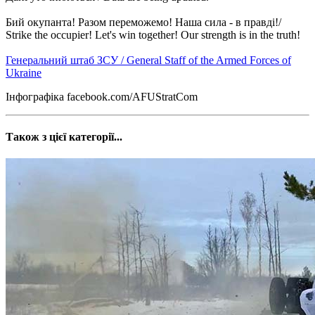
Бий окупанта! Разом переможемо! Наша сила - в правді!/
Strike the occupier! Let's win together! Our strength is in the truth!
Генеральний штаб ЗСУ / General Staff of the Armed Forces of
Ukraine
Інфографіка facebook.com/AFUStratCom
Також з цієї категорії...