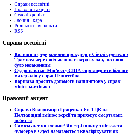
Справи всесвітні
Правовий акцент
Судові хроніки
Злочин і кара
Резонансні вердикти
RSS
Справи всесвітні
​Колишній федеральний прокурор у Сіетлі судиться з
Трампом через звільнення, стверджуючи, що воно
було незаконним
​Суддя наказав Мін’юсту США оприлюднити більше
матеріалів у справі Епштейна
​Варшава просить допомоги Вашингтона у справі
міністра-втікача
Правовий акцент
​Справа Володимира Гриценка: Як ТЦК на
Полтавщині змінює версії та приховує смертельне
побиття
​Самозахист чи злочин? Як стрілянину з пістолета
Флобера в Одесі намагаються кваліфікувати як