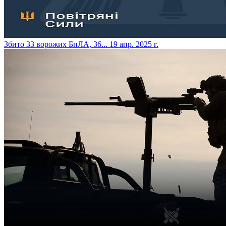
​Збито 33 ворожих БпЛА, 36...
19 апр. 2025 г.