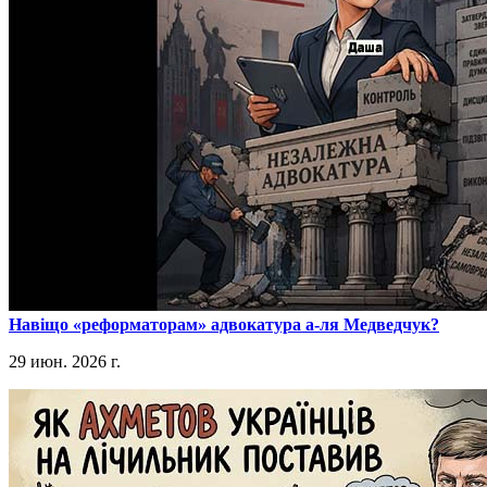
​Навіщо «реформаторам» адвокатура а-ля Медведчук?
29 июн. 2026 г.