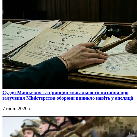
​Суддя Машкевич та принцип змагальності: питання про
залучення Міністерства оборони виникло навіть у апеляції
7 июн. 2026 г.