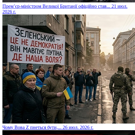
​Прем’єр-міністром Великої Британії офіційно став...
21 июл.
2026 г.
​Чому Вова Z пнеться бути,...
26 июл. 2026 г.