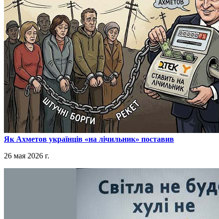
​Як Ахметов українців «на лічильник» поставив
26 мая 2026 г.