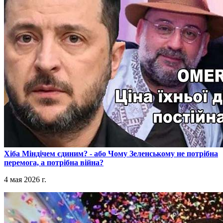
​Хіба Міндічем єдиним? - або Чому Зеленському не потрібна
перемога, а потрібна війна?
4 мая 2026 г.