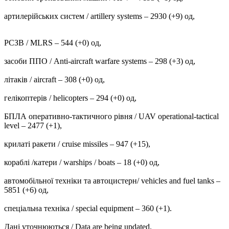
артилерійських систем / artillery systems – 2930 (+9) од,
РСЗВ / MLRS – 544 (+0) од,
засоби ППО / Anti-aircraft warfare systems ‒ 298 (+3) од,
літаків / aircraft – 308 (+0) од,
гелікоптерів / helicopters – 294 (+0) од,
БПЛА оперативно-тактичного рівня / UAV operational-tactical
level – 2477 (+1),
крилаті ракети / cruise missiles ‒ 947 (+15),
кораблі /катери / warships / boats ‒ 18 (+0) од,
автомобільної техніки та автоцистерн/ vehicles and fuel tanks –
5851 (+6) од,
спеціальна техніка / special equipment ‒ 360 (+1).
Дані уточнюються / Data are being updated.