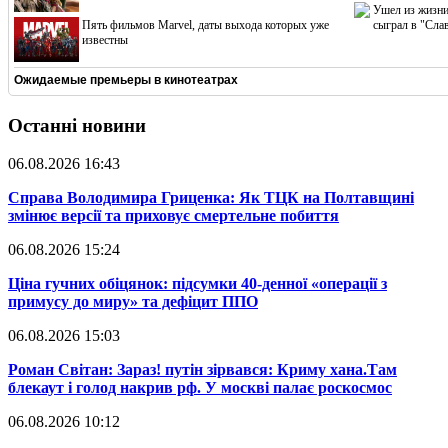
Ушел из жизни
Пять фильмов Marvel, даты выхода которых уже
сыграл в "Сла
известны
Ожидаемые премьеры в кинотеатрах
Останні новини
06.08.2026 16:43
​Справа Володимира Гриценка: Як ТЦК на Полтавщині
змінює версії та приховує смертельне побиття
06.08.2026 15:24
​Ціна гучних обіцянок: підсумки 40-денної «операції з
примусу до миру» та дефіцит ППО
06.08.2026 15:03
​Роман Світан: Зараз! путін зірвався: Криму хана.Там
блекаут і голод накрив рф. У москві палає роскосмос
06.08.2026 10:12