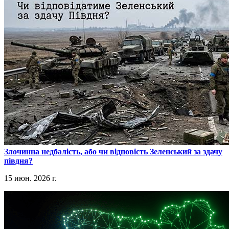
​Злочинна недбалість, або чи відповість Зеленський за здачу
півдня?
15 июн. 2026 г.