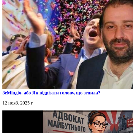
​ЗеМіндіч, або Як відрізати голову, що згнила?
12 нояб. 2025 г.