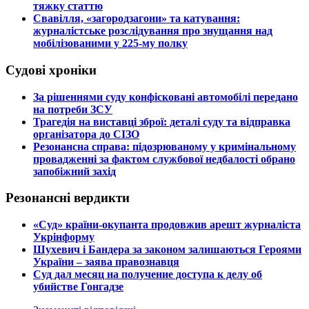
тяжку статтю
​Свавілля, «загородзагони» та катування:
журналістське розслідування про знущання над
мобілізованими у 225-му полку
Судові хроніки
​За рішеннями суду конфісковані автомобілі передано
на потреби ЗСУ
​Трагедія на виставці зброї: деталі суду та відправка
організатора до СІЗО
​Резонансна справа: підозрюваному у кримінальному
провадженні за фактом службової недбалості обрано
запобіжний захід
Резонансні вердикти
​«Суд» країни-окупанта продовжив арешт журналіста
Укрінформу
Шухевич і Бандера за законом залишаються Героями
України – заява правознавця
Суд дал месяц на получение доступа к делу об
убийстве Гонгадзе