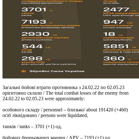
Загальні бойові втрати противника з 24.02.22 по 02.05.23
орієнтовно склали / The total combat losses of the enemy from
24.02.22 to 02.05.23 were approximately:
особового складу / personnel ‒ близько/ about 191420 (+460)
осіб ліквідовано / persons were liquidated,
танків / tanks ‒ 3701 (+1) од,
бойових броньованих машин / APV ‒ 7193 (+1) од,