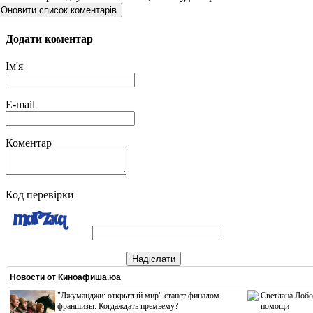
Оновити список коментарів
Додати коментар
Ім'я
E-mail
Коментар
Код перевірки
Надіслати
Новости от
Киноафиша.юа
"Джуманджи: открытый мир" станет финалом
Светлана Лобо
франшизы. Когдаждать премьему?
помощи