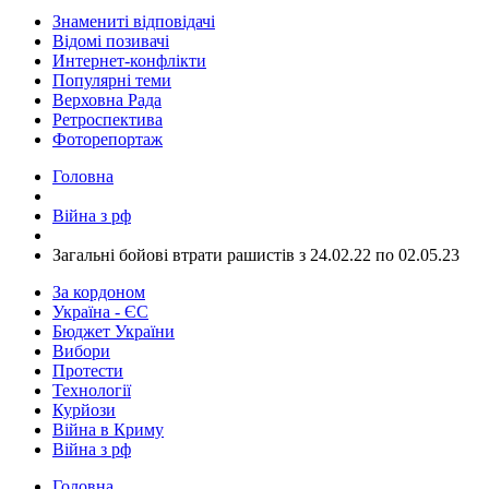
Знамениті відповідачі
Відомі позивачі
Интернет-конфлікти
Популярні теми
Верховна Рада
Ретроспектива
Фоторепортаж
Головна
Війна з рф
​Загальні бойові втрати рашистів з 24.02.22 по 02.05.23
За кордоном
Україна - ЄС
Бюджет України
Вибори
Протести
Технології
Курйози
Війна в Криму
Війна з рф
Головна