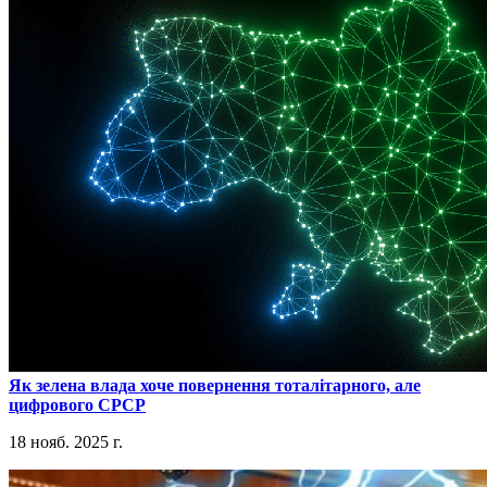
​Як зелена влада хоче повернення тоталітарного, але
цифрового СРСР
18 нояб. 2025 г.