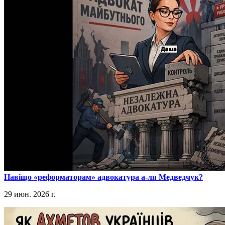
​Навіщо «реформаторам» адвокатура а-ля Медведчук?
29 июн. 2026 г.