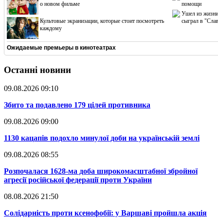
о новом фильме
помощи
Ушел из жизни
Культовые экранизации, которые стоит посмотреть
сыграл в "Сла
каждому
Ожидаемые премьеры в кинотеатрах
Останні новини
09.08.2026 09:10
​Збито та подавлено 179 цілей противника
09.08.2026 09:00
​1130 кацапів подохло минулої доби на українській землі
09.08.2026 08:55
​Розпочалася 1628-ма доба широкомасштабної збройної
агресії російської федерації проти України
08.08.2026 21:50
​Солідарність проти ксенофобії: у Варшаві пройшла акція