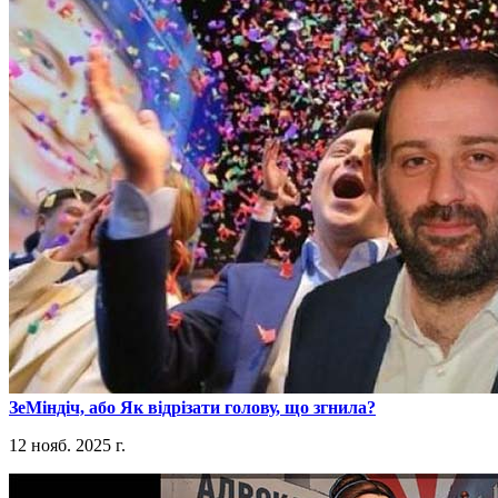
​ЗеМіндіч, або Як відрізати голову, що згнила?
12 нояб. 2025 г.