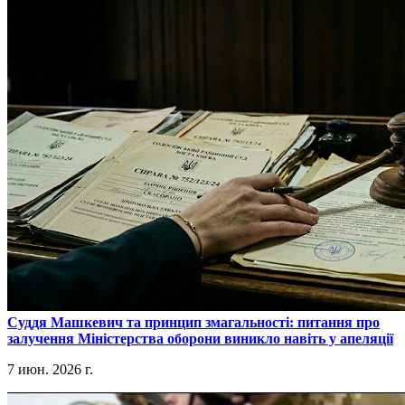
​Суддя Машкевич та принцип змагальності: питання про
залучення Міністерства оборони виникло навіть у апеляції
7 июн. 2026 г.