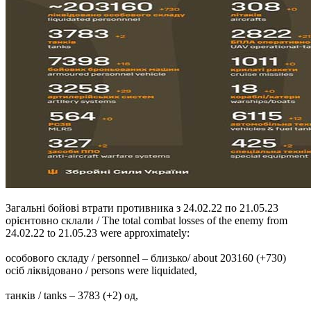
Загальні бойові втрати противника з 24.02.22 по 21.05.23
орієнтовно склали / The total combat losses of the enemy from
24.02.22 to 21.05.23 were approximately:
особового складу / personnel ‒ близько/ about 203160 (+730)
осіб ліквідовано / persons were liquidated,
танків / tanks ‒ 3783 (+2) од,