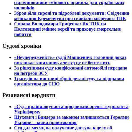
єврочиновники змінюють правила для українських
чоловіків
​Зброя біля скроні та підроблені документи: Свідчення
мешканця Кременчука про свавілля місцевого ТЦК
​Справа Володимира Гриценка: Як ТЦК на
Полтавщині змінює версії та приховує смертельне
побиття
Судові хроніки
​«Неупередженість» судді Машкевич: головний доказ
викликає запитання, але суд це не бентежить
​За рішеннями суду конфісковані автомобілі передано
на потреби ЗСУ
​Трагедія на виставці зброї: деталі суду та відправка
організатора до СІЗО
Резонансні вердикти
​«Суд» країни-окупанта продовжив арешт журналіста
Укрінформу
Шухевич і Бандера за законом залишаються Героями
України – заява правознавця
Суд дал месяц на получение доступа к делу об