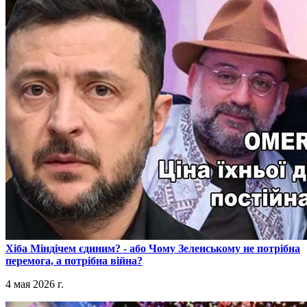
​Хіба Міндічем єдиним? - або Чому Зеленському не потрібна
перемога, а потрібна війна?
4 мая 2026 г.