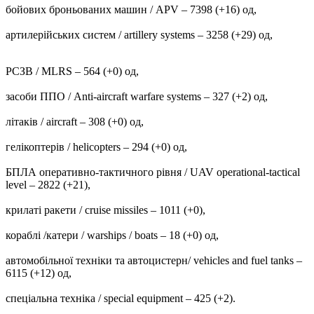
бойових броньованих машин / APV ‒ 7398 (+16) од,
артилерійських систем / artillery systems – 3258 (+29) од,
РСЗВ / MLRS – 564 (+0) од,
засоби ППО / Anti-aircraft warfare systems ‒ 327 (+2) од,
літаків / aircraft – 308 (+0) од,
гелікоптерів / helicopters – 294 (+0) од,
БПЛА оперативно-тактичного рівня / UAV operational-tactical
level – 2822 (+21),
крилаті ракети / cruise missiles ‒ 1011 (+0),
кораблі /катери / warships / boats ‒ 18 (+0) од,
автомобільної техніки та автоцистерн/ vehicles and fuel tanks –
6115 (+12) од,
спеціальна техніка / special equipment ‒ 425 (+2).