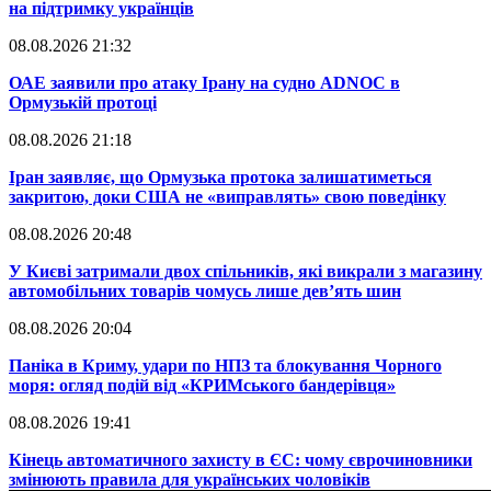
на підтримку українців
08.08.2026 21:32
​ОАЕ заявили про атаку Ірану на судно ADNOC в
Ормузькій протоці
08.08.2026 21:18
​Іран заявляє, що Ормузька протока залишатиметься
закритою, доки США не «виправлять» свою поведінку
08.08.2026 20:48
​У Києві затримали двох спільників, які викрали з магазину
автомобільних товарів чомусь лише дев’ять шин
08.08.2026 20:04
Паніка в Криму, удари по НПЗ та блокування Чорного
моря: огляд подій від «КРИМського бандерівця»
08.08.2026 19:41
​Кінець автоматичного захисту в ЄС: чому єврочиновники
змінюють правила для українських чоловіків