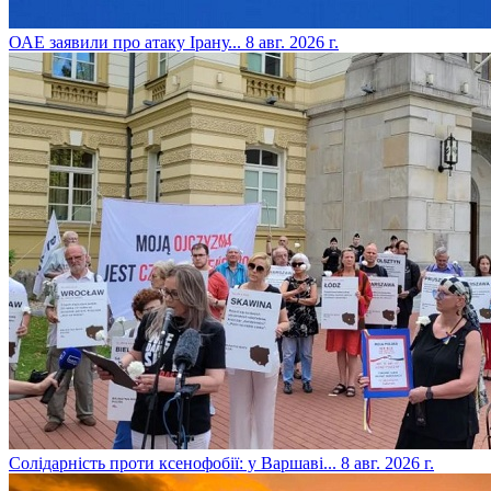
​ОАЕ заявили про атаку Ірану...
8 авг. 2026 г.
​Солідарність проти ксенофобії: у Варшаві...
8 авг. 2026 г.