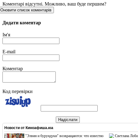
Коментарі відсутні. Можливо, ваш буде першим?
Оновити список коментарів
Додати коментар
Ім'я
E-mail
Коментар
Код перевірки
Надіслати
Новости от
Киноафиша.юа
"Элвин и бурундуки" возвращаются: что известно
Светлана Лобо