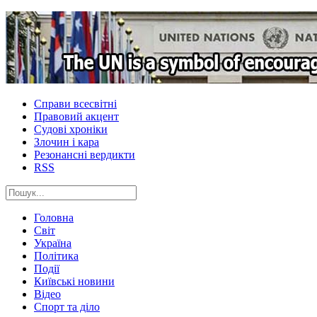
Справи всесвітні
Правовий акцент
Судові хроніки
Злочин і кара
Резонансні вердикти
RSS
Головна
Світ
Україна
Політика
Події
Київські новини
Відео
Спорт та діло