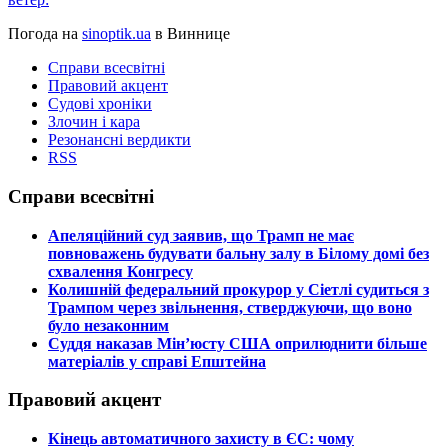
Погода на
sinoptik.ua
в Виннице
Справи всесвітні
Правовий акцент
Судові хроніки
Злочин і кара
Резонансні вердикти
RSS
Справи всесвітні
​Апеляційний суд заявив, що Трамп не має
повноважень будувати бальну залу в Білому домі без
схвалення Конгресу
​Колишній федеральний прокурор у Сіетлі судиться з
Трампом через звільнення, стверджуючи, що воно
було незаконним
​Суддя наказав Мін’юсту США оприлюднити більше
матеріалів у справі Епштейна
Правовий акцент
​Кінець автоматичного захисту в ЄС: чому