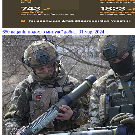
​650 кацапів подохло минулої доби...
31 мар. 2024 г.