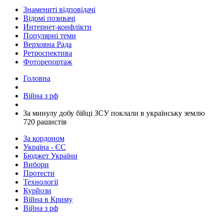
Знамениті відповідачі
Відомі позивачі
Интернет-конфлікти
Популярні теми
Верховна Рада
Ретроспектива
Фоторепортаж
Головна
Війна з рф
За минулу добу бійці ЗСУ поклали в українську землю
720 рашистів
За кордоном
Україна - ЄС
Бюджет України
Вибори
Протести
Технології
Курйози
Війна в Криму
Війна з рф