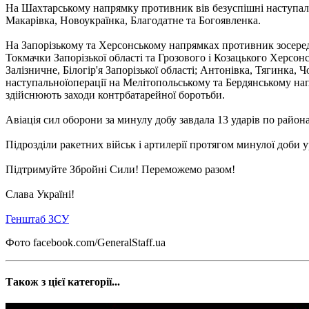
На Шахтарському напрямку противник вів безуспішні наступальн
Макарівка, Новоукраїнка, Благодатне та Богоявленка.
На Запорізькому та Херсонському напрямках противник зосеред
Токмачки Запорізької області та Грозового і Козацького Херсонс
Залізничне, Білогір'я Запорізької області; Антонівка, Тягинка
наступальноїоперації на Мелітопольському та Бердянському на
здійснюють заходи контрбатарейної боротьби.
Авіація сил оборони за минулу добу завдала 13 ударів по район
Підрозділи ракетних військ і артилерії протягом минулої доби у
Підтримуйте Збройні Сили! Переможемо разом!
Слава Україні!
Генштаб ЗСУ
Фото facebook.com/GeneralStaff.ua
Також з цієї категорії...