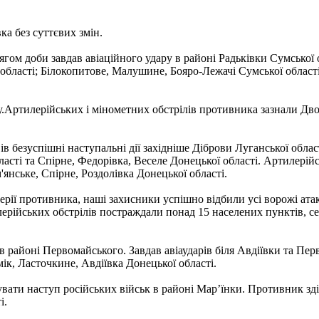
а без суттєвих змін.
м доби завдав авіаційного удару в районі Радьківки Сумської об
 області; Білокопитове, Малушине, Бояро-Лежачі Сумської област
Артилерійських і мінометних обстрілів противника зазнали Двор
безуспішні наступальні дії західніше Діброви Луганської област
ласті та Спірне, Федорівка, Веселе Донецької області. Артилерій
'янське, Спірне, Роздолівка Донецької області.
ерії противника, наші захисники успішно відбили усі ворожі атак
илерійських обстрілів постраждали понад 15 населених пунктів, 
в районі Первомайського. Завдав авіаударів біля Авдіївки та Пер
ік, Ласточкине, Авдіївка Донецької області.
ти наступ російських військ в районі Мар’їнки. Противник здій
і.