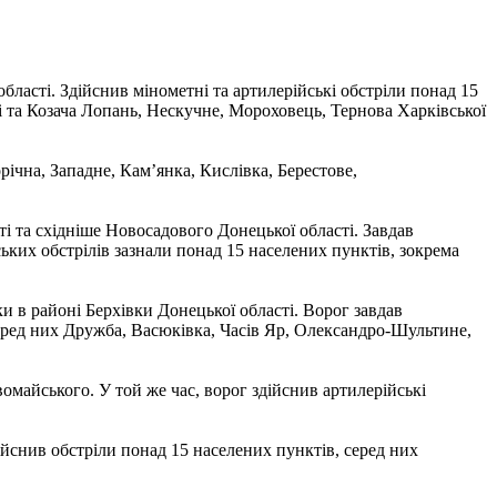
ласті. Здійснив мінометні та артилерійські обстріли понад 15
і та Козача Лопань, Нескучне, Мороховець, Тернова Харківської
ічна, Западне, Кам’янка, Кислівка, Берестове,
і та східніше Новосадового Донецької області. Завдав
ських обстрілів зазнали понад 15 населених пунктів, зокрема
и в районі Берхівки Донецької області. Ворог завдав
серед них Дружба, Васюківка, Часів Яр, Олександро-Шультине,
вомайського. У той же час, ворог здійснив артилерійські
снив обстріли понад 15 населених пунктів, серед них