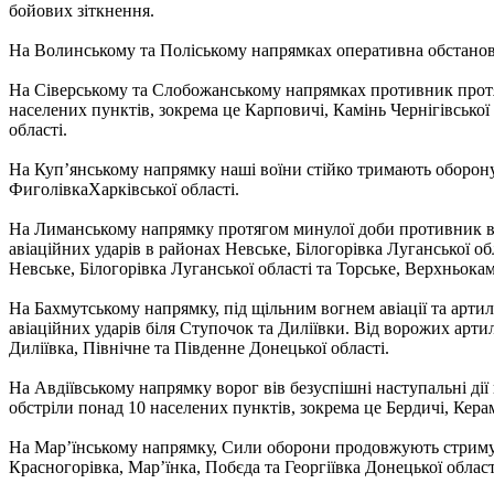
бойових зіткнення.
На Волинському та Поліському напрямках оперативна обстановк
На Сіверському та Слобожанському напрямках противник протяго
населених пунктів, зокрема це Карповичі, Камінь Чернігівської
області.
На Куп’янському напрямку наші воїни стійко тримають оборону.
ФиголівкаХарківської області.
На Лиманському напрямку протягом минулої доби противник вів 
авіаційних ударів в районах Невське, Білогорівка Луганської об
Невське, Білогорівка Луганської області та Торське, Верхньокам
На Бахмутському напрямку, під щільним вогнем авіації та артил
авіаційних ударів біля Ступочок та Диліївки. Від ворожих арт
Диліївка, Північне та Південне Донецької області.
На Авдіївському напрямку ворог вів безуспішні наступальні дії 
обстріли понад 10 населених пунктів, зокрема це Бердичі, Керам
На Мар’їнському напрямку, Сили оборони продовжують стримува
Красногорівка, Мар’їнка, Побєда та Георгіївка Донецької област