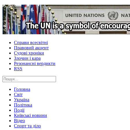
Справи всесвітні
Правовий акцент
Судові хроніки
Злочин і кара
Резонансні вердикти
RSS
Головна
Світ
Україна
Політика
Події
Київські новини
Відео
Спорт та діло