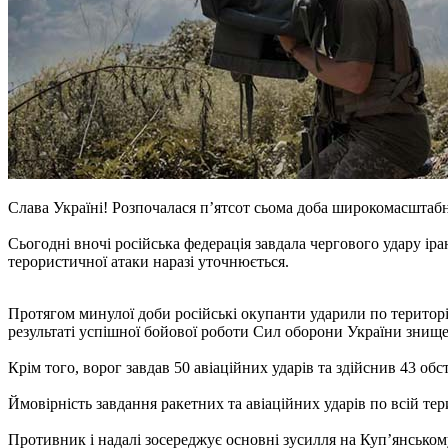
Слава Україні! Розпочалася п’ятсот сьома доба широкомасштабно
Сьогодні вночі російська федерація завдала чергового удару і
терористичної атаки наразі уточнюється.
Протягом минулої доби російські окупанти ударили по території
результаті успішної бойової роботи Сил оборони України знище
Крім того, ворог завдав 50 авіаційних ударів та здійснив 43 об
Ймовірність завдання ракетних та авіаційних ударів по всій те
Противник і надалі зосереджує основні зусилля на Куп’янськом