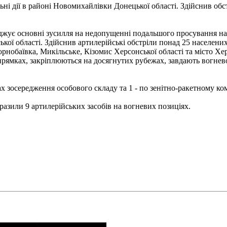
і дії в районі Новомихайлівки Донецької області. Здійснив обс
жує основні зусилля на недопущенні подальшого просування наш
ької області. Здійснив артилерійські обстріли понад 25 населени
, Чорнобаївка, Микільське, Кізомис Херсонської області та міст
прямках, закріплюються на досягнутих рубежах, завдають вогнев
ах зосередження особового складу та 1 - по зенітно-ракетному к
разили 9 артилерійських засобів на вогневих позиціях.