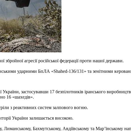
ї збройної агресії російської федерації проти нашої держави.
ранськими ударними БпЛА «Shahed-136/131» та зенітними керовани
 України, застосувавши 17 безпілотників іранського виробництва
но 16 «шахедів».
стріли з реактивних систем залпового вогню.
риторії України залишається високою.
у, Лиманському, Бахмутському, Авдіївському та Мар’їнському нап