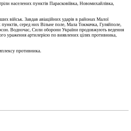
тріли населених пунктів Парасковіївка, Новомихайлівка,
их військ. Завдав авіаційних ударів в районах Малої
х пунктів, серед них Вільне поле, Мала Токмачка, Гуляйполе,
о Херсон. Водночас, Сили оборони України продовжують ведення
ого ураження артилерією по виявлених цілях противника,
омплексу противника.