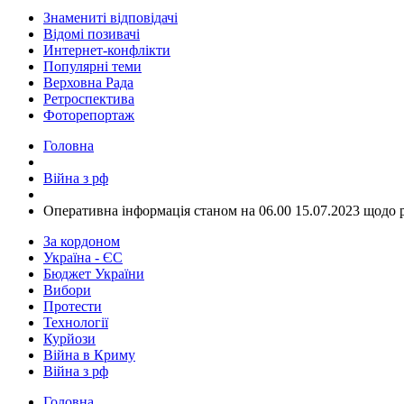
Знамениті відповідачі
Відомі позивачі
Интернет-конфлікти
Популярні теми
Верховна Рада
Ретроспектива
Фоторепортаж
Головна
Війна з рф
​Оперативна інформація станом на 06.00 15.07.2023 щодо 
За кордоном
Україна - ЄС
Бюджет України
Вибори
Протести
Технології
Курйози
Війна в Криму
Війна з рф
Головна