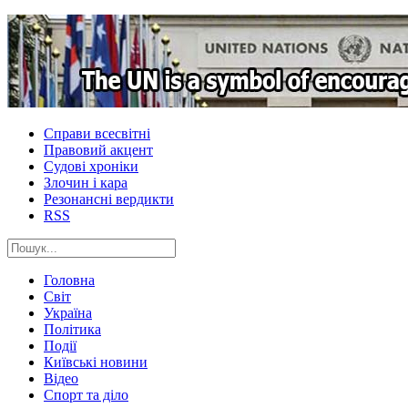
Справи всесвітні
Правовий акцент
Судові хроніки
Злочин і кара
Резонансні вердикти
RSS
Головна
Світ
Україна
Політика
Події
Київські новини
Відео
Спорт та діло