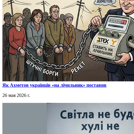
​Як Ахметов українців «на лічильник» поставив
26 мая 2026 г.