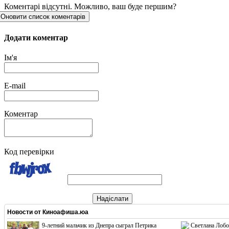
Коментарі відсутні. Можливо, ваш буде першим?
Оновити список коментарів
Додати коментар
Ім'я
E-mail
Коментар
Код перевірки
Надіслати
Новости от
Киноафиша.юа
9-летний мальчик из Днепра сыграл Петрика
Светлана Лобо