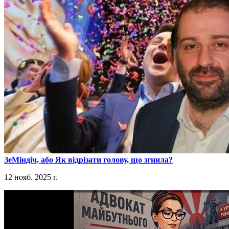
​ЗеМіндіч, або Як відрізати голову, що згнила?
12 нояб. 2025 г.