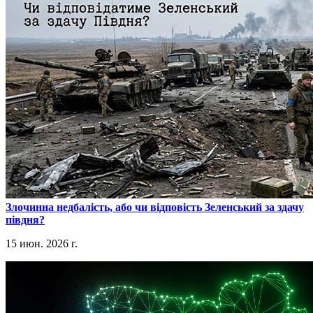
​Злочинна недбалість, або чи відповість Зеленський за здачу
півдня?
15 июн. 2026 г.