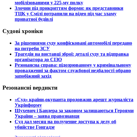
мобілізованими у 225-му полку
​Злочин під прикриттям форми: як представники
ТЦК у Смілі потрапили на відео під час зламу
приватної будівлі
Судові хроніки
​За рішеннями суду конфісковані автомобілі передано
на потреби ЗСУ
​Трагедія на виставці зброї: деталі суду та відправка
організатора до СІЗО
​Резонансна справа: підозрюваному у кримінальному
провадженні за фактом службової недбалості обрано
запобіжний захід
Резонансні вердикти
​«Суд» країни-окупанта продовжив арешт журналіста
Укрінформу
Шухевич і Бандера за законом залишаються Героями
України – заява правознавця
Суд дал месяц на получение доступа к делу об
убийстве Гонгадзе