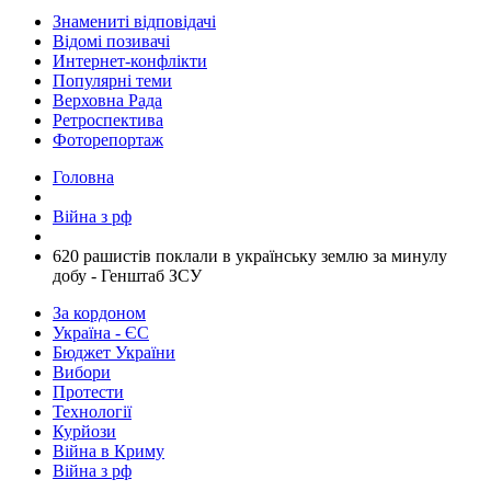
Знамениті відповідачі
Відомі позивачі
Интернет-конфлікти
Популярні теми
Верховна Рада
Ретроспектива
Фоторепортаж
Головна
Війна з рф
​620 рашистів поклали в українську землю за минулу
добу - Генштаб ЗСУ
За кордоном
Україна - ЄС
Бюджет України
Вибори
Протести
Технології
Курйози
Війна в Криму
Війна з рф