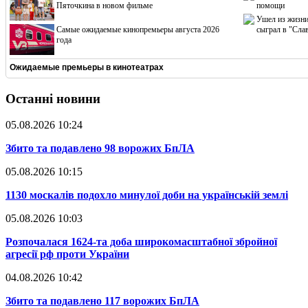
Пяточкина в новом фильме
помощи
Ушел из жизни
Cамые ожидаемые кинопремьеры августа 2026
сыграл в "Сла
года
Ожидаемые премьеры в кинотеатрах
Останні новини
05.08.2026 10:24
​Збито та подавлено 98 ворожих БпЛА
05.08.2026 10:15
​1130 москалів подохло минулої доби на українській землі
05.08.2026 10:03
​Розпочалася 1624-та доба широкомасштабної збройної
агресії рф проти України
04.08.2026 10:42
​Збито та подавлено 117 ворожих БпЛА