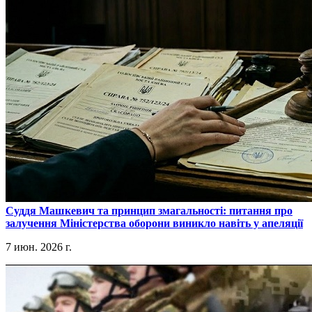
​Суддя Машкевич та принцип змагальності: питання про
залучення Міністерства оборони виникло навіть у апеляції
7 июн. 2026 г.