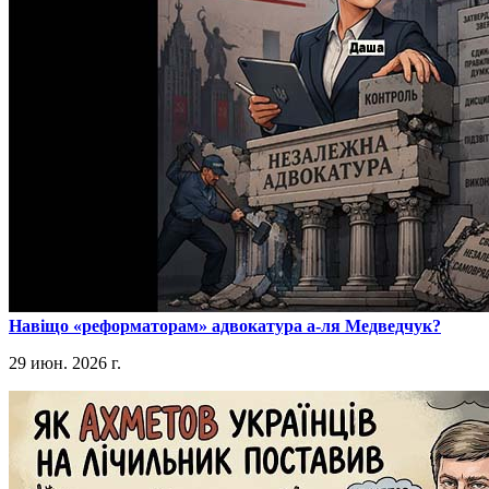
​Навіщо «реформаторам» адвокатура а-ля Медведчук?
29 июн. 2026 г.