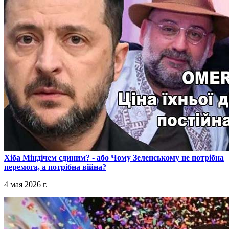
​Хіба Міндічем єдиним? - або Чому Зеленському не потрібна
перемога, а потрібна війна?
4 мая 2026 г.