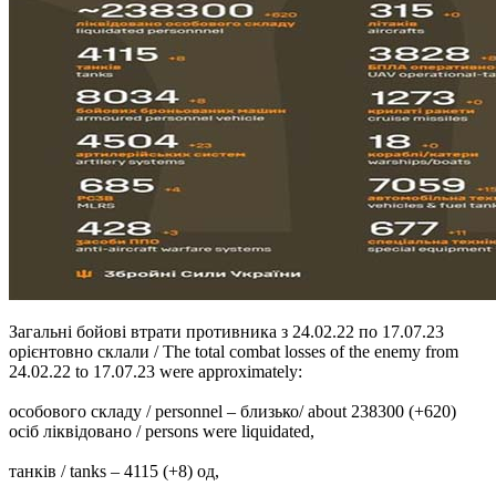
Загальні бойові втрати противника з 24.02.22 по 17.07.23
орієнтовно склали / The total combat losses of the enemy from
24.02.22 to 17.07.23 were approximately:
особового складу / personnel ‒ близько/ about 238300 (+620)
осіб ліквідовано / persons were liquidated,
танків / tanks ‒ 4115 (+8) од,