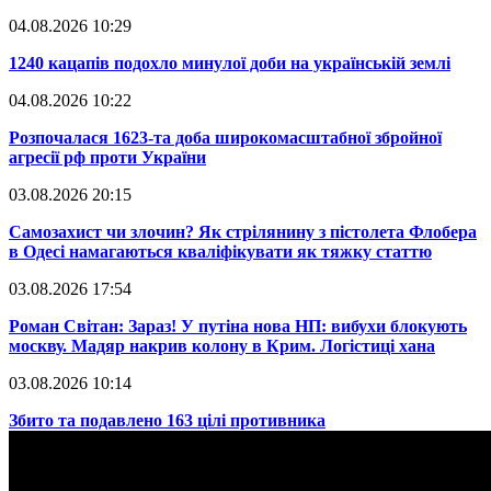
04.08.2026 10:29
​1240 кацапів подохло минулої доби на українській землі
04.08.2026 10:22
​Розпочалася 1623-та доба широкомасштабної збройної
агресії рф проти України
03.08.2026 20:15
​Самозахист чи злочин? Як стрілянину з пістолета Флобера
в Одесі намагаються кваліфікувати як тяжку статтю
03.08.2026 17:54
​Роман Світан: Зараз! У путіна нова НП: вибухи блокують
москву. Мадяр накрив колону в Крим. Логістиці хана
03.08.2026 10:14
​Збито та подавлено 163 цілі противника