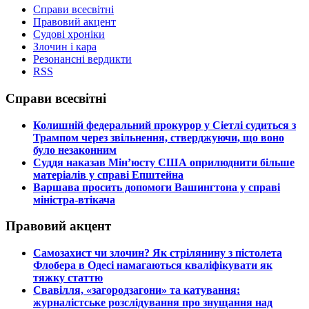
Справи всесвітні
Правовий акцент
Судові хроніки
Злочин і кара
Резонансні вердикти
RSS
Справи всесвітні
​Колишній федеральний прокурор у Сіетлі судиться з
Трампом через звільнення, стверджуючи, що воно
було незаконним
​Суддя наказав Мін’юсту США оприлюднити більше
матеріалів у справі Епштейна
​Варшава просить допомоги Вашингтона у справі
міністра-втікача
Правовий акцент
​Самозахист чи злочин? Як стрілянину з пістолета
Флобера в Одесі намагаються кваліфікувати як
тяжку статтю
​Свавілля, «загородзагони» та катування:
журналістське розслідування про знущання над