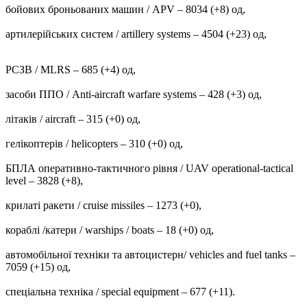
бойових броньованих машин / APV ‒ 8034 (+8) од,
артилерійських систем / artillery systems – 4504 (+23) од,
РСЗВ / MLRS – 685 (+4) од,
засоби ППО / Anti-aircraft warfare systems ‒ 428 (+3) од,
літаків / aircraft – 315 (+0) од,
гелікоптерів / helicopters – 310 (+0) од,
БПЛА оперативно-тактичного рівня / UAV operational-tactical
level – 3828 (+8),
крилаті ракети / cruise missiles ‒ 1273 (+0),
кораблі /катери / warships / boats ‒ 18 (+0) од,
автомобільної техніки та автоцистерн/ vehicles and fuel tanks –
7059 (+15) од,
спеціальна техніка / special equipment ‒ 677 (+11).