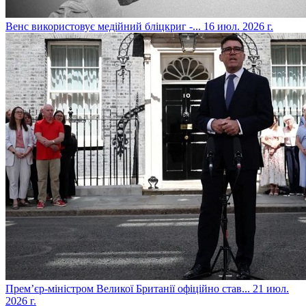
​Венс використовує медійний бліцкриг -...
16 июл. 2026 г.
​Прем’єр-міністром Великої Британії офіційно став...
21 июл.
2026 г.