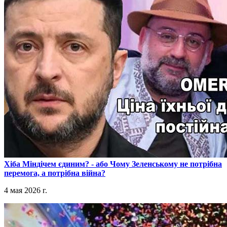
​Хіба Міндічем єдиним? - або Чому Зеленському не потрібна
перемога, а потрібна війна?
4 мая 2026 г.