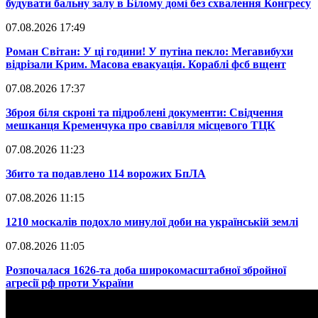
будувати бальну залу в Білому домі без схвалення Конгресу
07.08.2026 17:49
​Роман Світан: У ці години! У путіна пекло: Мегавибухи
відрізали Крим. Масова евакуація. Кораблі фсб вщент
07.08.2026 17:37
​Зброя біля скроні та підроблені документи: Свідчення
мешканця Кременчука про свавілля місцевого ТЦК
07.08.2026 11:23
​Збито та подавлено 114 ворожих БпЛА
07.08.2026 11:15
​1210 москалів подохло минулої доби на українській землі
07.08.2026 11:05
​Розпочалася 1626-та доба широкомасштабної збройної
агресії рф проти України