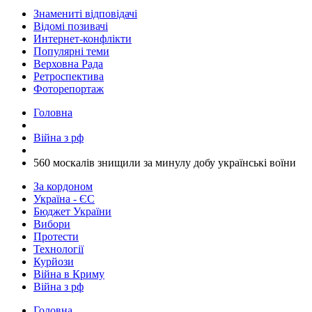
Знамениті відповідачі
Відомі позивачі
Интернет-конфлікти
Популярні теми
Верховна Рада
Ретроспектива
Фоторепортаж
Головна
Війна з рф
​560 москалів знищили за минулу добу українські воїни
За кордоном
Україна - ЄС
Бюджет України
Вибори
Протести
Технології
Курйози
Війна в Криму
Війна з рф
Головна