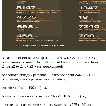
Загальні бойові втрати противника з 24.02.22 по 28.07.23
орієнтовно склали / The total combat losses of the enemy from
24.02.22 to 28.07.23 were approximately:
особового складу / personnel ‒ близько/ about 244830 (+560)
осіб ліквідовано / persons were liquidated,
танків / tanks ‒ 4190 (+4) од,
бойових броньованих машин / APV ‒ 8161 (+14) од,
артилерійських систем / artillery systems – 4775 (+30) од,