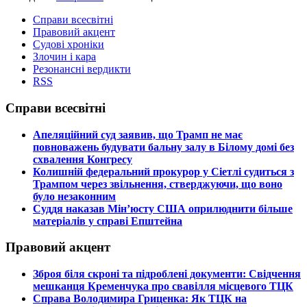
Справи всесвітні
Правовий акцент
Судові хроніки
Злочин і кара
Резонансні вердикти
RSS
Справи всесвітні
​Апеляційний суд заявив, що Трамп не має
повноважень будувати бальну залу в Білому домі без
схвалення Конгресу
​Колишній федеральний прокурор у Сіетлі судиться з
Трампом через звільнення, стверджуючи, що воно
було незаконним
​Суддя наказав Мін’юсту США оприлюднити більше
матеріалів у справі Епштейна
Правовий акцент
​Зброя біля скроні та підроблені документи: Свідчення
мешканця Кременчука про свавілля місцевого ТЦК
​Справа Володимира Гриценка: Як ТЦК на