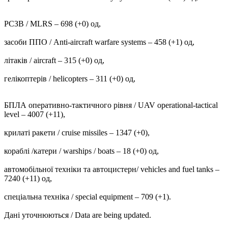
РСЗВ / MLRS – 698 (+0) од,
засоби ППО / Anti-aircraft warfare systems ‒ 458 (+1) од,
літаків / aircraft – 315 (+0) од,
гелікоптерів / helicopters – 311 (+0) од,
БПЛА оперативно-тактичного рівня / UAV operational-tactical
level – 4007 (+11),
крилаті ракети / cruise missiles ‒ 1347 (+0),
кораблі /катери / warships / boats ‒ 18 (+0) од,
автомобільної техніки та автоцистерн/ vehicles and fuel tanks –
7240 (+11) од,
спеціальна техніка / special equipment ‒ 709 (+1).
Дані уточнюються / Data are being updated.