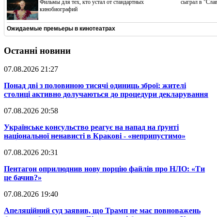
Фильмы для тех, кто устал от стандартных
сыграл в "Сла
кинобиографий
Ожидаемые премьеры в кинотеатрах
Останні новини
07.08.2026 21:27
​Понад дві з половиною тисячі одиниць зброї: жителі
столиці активно долучаються до процедури декларування
07.08.2026 20:58
​Українське консульство реагує на напад на ґрунті
національної ненависті в Кракові - «неприпустимо»
07.08.2026 20:31
​Пентагон оприлюднив нову порцію файлів про НЛО: «Ти
це бачив?»
07.08.2026 19:40
​Апеляційний суд заявив, що Трамп не має повноважень