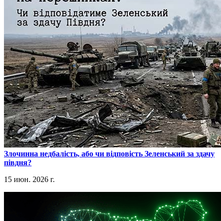
​Злочинна недбалість, або чи відповість Зеленський за здачу
півдня?
15 июн. 2026 г.