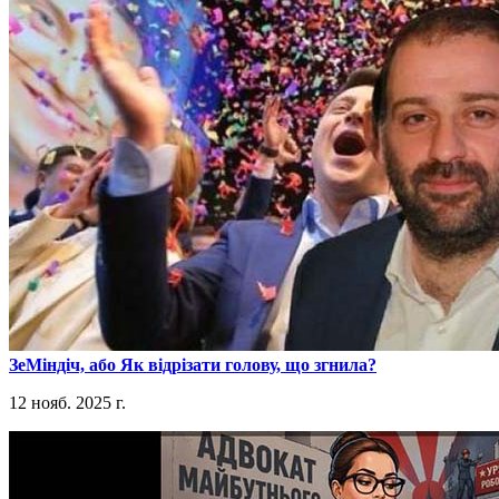
​ЗеМіндіч, або Як відрізати голову, що згнила?
12 нояб. 2025 г.