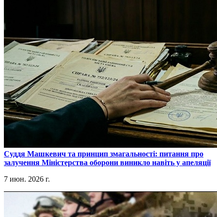
​Суддя Машкевич та принцип змагальності: питання про
залучення Міністерства оборони виникло навіть у апеляції
7 июн. 2026 г.