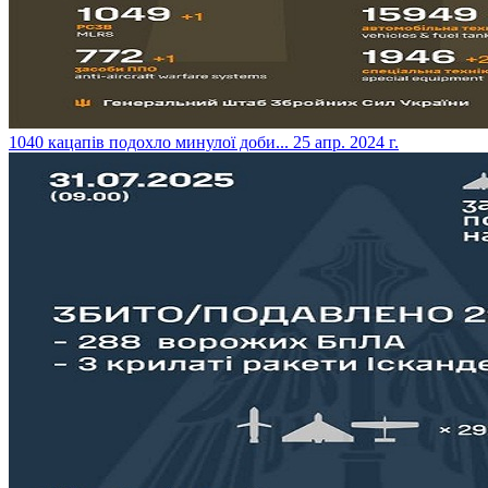
​1040 кацапів подохло минулої доби...
25 апр. 2024 г.