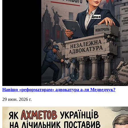
​Навіщо «реформаторам» адвокатура а-ля Медведчук?
29 июн. 2026 г.