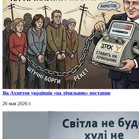
​Як Ахметов українців «на лічильник» поставив
26 мая 2026 г.