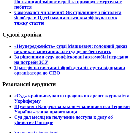
Полтавщині змінює версії та приховує смертельне
побиття
​Самозахист чи злочин? Як стрілянину з пістолета
Флобера в Одесі намагаються кваліфікувати як
тяжку статтю
Судові хроніки
​«Неупередженість» судді Машкевич: головний доказ
викликає запитання, але суд це не бентежить
​За рішеннями суду конфісковані автомобілі передано
на потреби ЗСУ
​Трагедія на виставці зброї: деталі суду та відправка
організатора до СІЗО
Резонансні вердикти
​«Суд» країни-окупанта продовжив арешт журналіста
Укрінформу
Шухевич і Бандера за законом залишаються Героями
України – заява правознавця
Суд дал месяц на получение доступа к делу об
убийстве Гонгадзе
Знамениті відповідачі