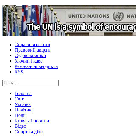
Справи всесвітні
Правовий акцент
Судові хроніки
Злочин і кара
Резонансні вердикти
RSS
Головна
Світ
Україна
Політика
Події
Київські новини
Відео
Спорт та діло