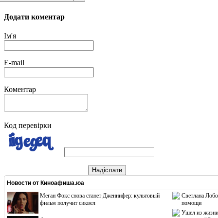
Додати коментар
Ім'я
E-mail
Коментар
Код перевірки
Надіслати
Новости от
Киноафиша.юа
Меган Фокс снова станет Дженнифер: культовый
Светлана Лобо
фильм получит сиквел
помощи
Ушел из жизни