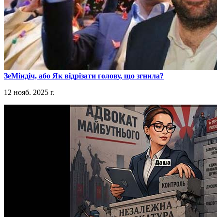
​ЗеМіндіч, або Як відрізати голову, що згнила?
12 нояб. 2025 г.