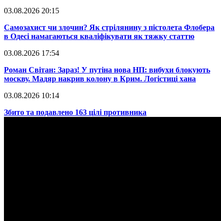
03.08.2026 20:15
​Самозахист чи злочин? Як стрілянину з пістолета Флобера
в Одесі намагаються кваліфікувати як тяжку статтю
03.08.2026 17:54
​Роман Світан: Зараз! У путіна нова НП: вибухи блокують
москву. Мадяр накрив колону в Крим. Логістиці хана
03.08.2026 10:14
​Збито та подавлено 163 цілі противника