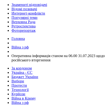
Знамениті відповідачі
Відомі позивачі
Интернет-конфлікти
Популярні теми
Верховна Рада
Ретроспектива
Фоторепортаж
Головна
Війна з рф
​Оперативна інформація станом на 06.00 31.07.2023 щодо
російського вторгнення
За кордоном
Україна - ЄС
Бюджет України
Вибори
Протести
Технології
Курйози
Війна в Криму
Війна з рф