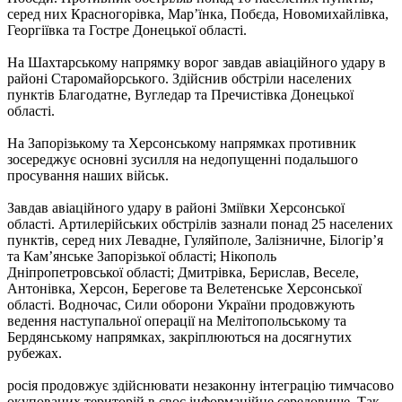
серед них Красногорівка, Мар’їнка, Побєда, Новомихайлівка,
Георгіївка та Гостре Донецької області.
На Шахтарському напрямку ворог завдав авіаційного удару в
районі Старомайорського. Здійснив обстріли населених
пунктів Благодатне, Вугледар та Пречистівка Донецької
області.
На Запорізькому та Херсонському напрямках противник
зосереджує основні зусилля на недопущенні подальшого
просування наших військ.
Завдав авіаційного удару в районі Зміївки Херсонської
області. Артилерійських обстрілів зазнали понад 25 населених
пунктів, серед них Левадне, Гуляйполе, Залізничне, Білогір’я
та Кам’янське Запорізької області; Нікополь
Дніпропетровської області; Дмитрівка, Берислав, Веселе,
Антонівка, Херсон, Берегове та Велетенське Херсонської
області. Водночас, Сили оборони України продовжують
ведення наступальної операції на Мелітопольському та
Бердянському напрямках, закріплюються на досягнутих
рубежах.
росія продовжує здійснювати незаконну інтеграцію тимчасово
окупованих територій в своє інформаційне середовище. Так,