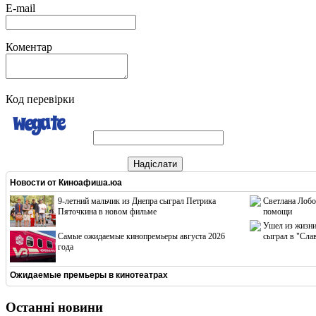
E-mail
Коментар
Код перевірки
Надіслати
Новости от
Киноафиша.юа
9-летний мальчик из Днепра сыграл Петрика
Светлана Лобо
Пяточкина в новом фильме
помощи
Ушел из жизни
Cамые ожидаемые кинопремьеры августа 2026
сыграл в "Сла
года
Ожидаемые премьеры в кинотеатрах
Останні новини