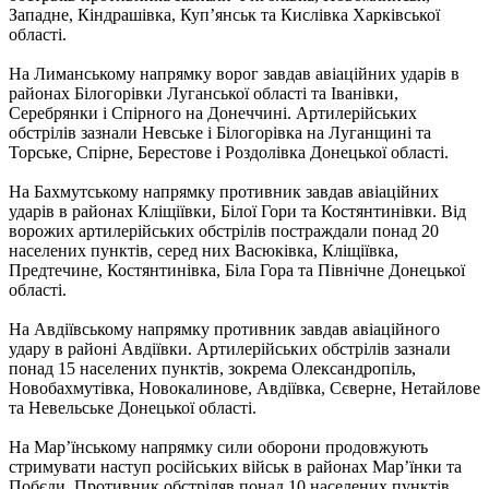
Западне, Кіндрашівка, Куп’янськ та Кислівка Харківської
області.
На Лиманському напрямку ворог завдав авіаційних ударів в
районах Білогорівки Луганської області та Іванівки,
Серебрянки і Спірного на Донеччині. Артилерійських
обстрілів зазнали Невське і Білогорівка на Луганщині та
Торське, Спірне, Берестове і Роздолівка Донецької області.
На Бахмутському напрямку противник завдав авіаційних
ударів в районах Кліщіївки, Білої Гори та Костянтинівки. Від
ворожих артилерійських обстрілів постраждали понад 20
населених пунктів, серед них Васюківка, Кліщіївка,
Предтечине, Костянтинівка, Біла Гора та Північне Донецької
області.
На Авдіївському напрямку противник завдав авіаційного
удару в районі Авдіївки. Артилерійських обстрілів зазнали
понад 15 населених пунктів, зокрема Олександропіль,
Новобахмутівка, Новокалинове, Авдіївка, Сєверне, Нетайлове
та Невельське Донецької області.
На Мар’їнському напрямку сили оборони продовжують
стримувати наступ російських військ в районах Мар’їнки та
Побєди. Противник обстріляв понад 10 населених пунктів,