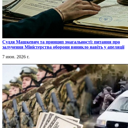
​Суддя Машкевич та принцип змагальності: питання про
залучення Міністерства оборони виникло навіть у апеляції
7 июн. 2026 г.