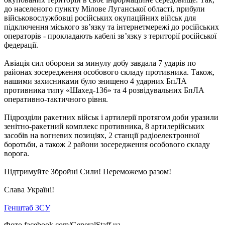
до населеного пункту Мілове Луганської області, прибули
військовослужбовці російських окупаційних військ для
підключення міського зв’язку та інтернетмережі до російських
операторів - прокладають кабелі зв’язку з території російської
федерації.
Авіація сил оборони за минулу добу завдала 7 ударів по
районах зосередження особового складу противника. Також,
нашими захисниками було знищено 4 ударних БпЛА
противника типу «Шахед-136» та 4 розвідувальних БпЛА
оперативно-тактичного рівня.
Підрозділи ракетних військ і артилерії протягом доби уразили
зенітно-ракетний комплекс противника, 8 артилерійських
засобів на вогневих позиціях, 2 станції радіоелектронної
боротьби, а також 2 райони зосередження особового складу
ворога.
Підтримуйте Збройні Сили! Переможемо разом!
Слава Україні!
Генштаб ЗСУ
Фото facebook.com/GeneralStaff.ua