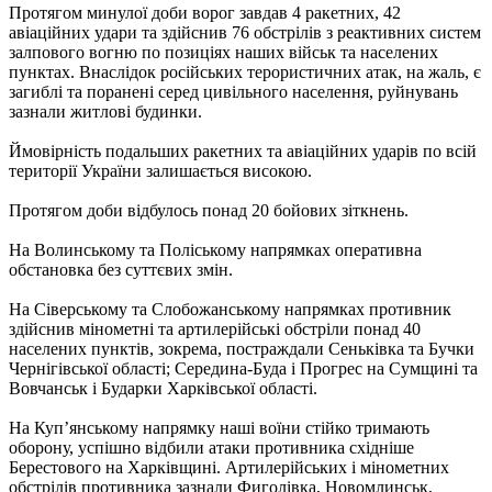
Протягом минулої доби ворог завдав 4 ракетних, 42
авіаційних удари та здійснив 76 обстрілів з реактивних систем
залпового вогню по позиціях наших військ та населених
пунктах. Внаслідок російських терористичних атак, на жаль, є
загиблі та поранені серед цивільного населення, руйнувань
зазнали житлові будинки.
Ймовірність подальших ракетних та авіаційних ударів по всій
території України залишається високою.
Протягом доби відбулось понад 20 бойових зіткнень.
На Волинському та Поліському напрямках оперативна
обстановка без суттєвих змін.
На Сіверському та Слобожанському напрямках противник
здійснив мінометні та артилерійські обстріли понад 40
населених пунктів, зокрема, постраждали Сеньківка та Бучки
Чернігівської області; Середина-Буда і Прогрес на Сумщині та
Вовчанськ і Бударки Харківської області.
На Куп’янському напрямку наші воїни стійко тримають
оборону, успішно відбили атаки противника східніше
Берестового на Харківщині. Артилерійських і мінометних
обстрілів противника зазнали Фиголівка, Новомлинськ,