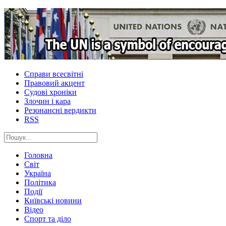
Справи всесвітні
Правовий акцент
Судові хроніки
Злочин і кара
Резонансні вердикти
RSS
Головна
Світ
Україна
Політика
Події
Київські новини
Відео
Спорт та діло