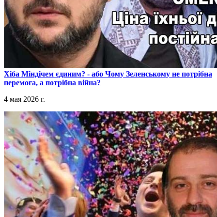
​Хіба Міндічем єдиним? - або Чому Зеленському не потрібна
перемога, а потрібна війна?
4 мая 2026 г.