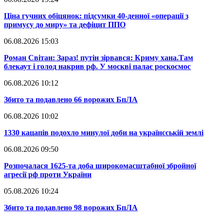
​Ціна гучних обіцянок: підсумки 40-денної «операції з
примусу до миру» та дефіцит ППО
06.08.2026 15:03
​Роман Світан: Зараз! путін зірвався: Криму хана.Там
блекаут і голод накрив рф. У москві палає роскосмос
06.08.2026 10:12
​Збито та подавлено 66 ворожих БпЛА
06.08.2026 10:02
​1330 кацапів подохло минулої доби на українсській землі
06.08.2026 09:50
​Розпочалася 1625-та доба широкомасштабної збройної
агресії рф проти України
05.08.2026 10:24
​Збито та подавлено 98 ворожих БпЛА