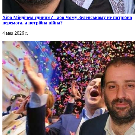
​Хіба Міндічем єдиним? - або Чому Зеленському не потрібна
перемога, а потрібна війна?
4 мая 2026 г.