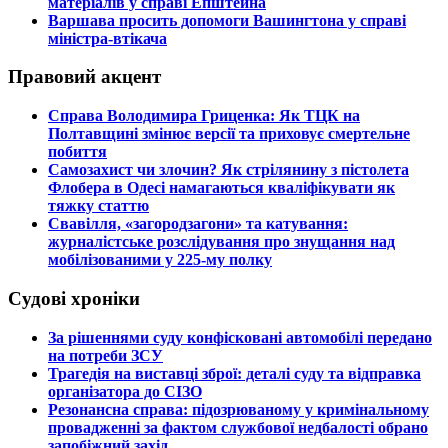
матеріалів у справі Епштейна
​Варшава просить допомоги Вашингтона у справі
міністра-втікача
Правовий акцент
​Справа Володимира Гриценка: Як ТЦК на
Полтавщині змінює версії та приховує смертельне
побиття
​Самозахист чи злочин? Як стрілянину з пістолета
Флобера в Одесі намагаються кваліфікувати як
тяжку статтю
​Свавілля, «загородзагони» та катування:
журналістське розслідування про знущання над
мобілізованими у 225-му полку
Судові хроніки
​За рішеннями суду конфісковані автомобілі передано
на потреби ЗСУ
​Трагедія на виставці зброї: деталі суду та відправка
організатора до СІЗО
​Резонансна справа: підозрюваному у кримінальному
провадженні за фактом службової недбалості обрано
запобіжний захід