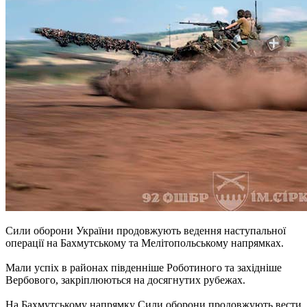
Сили оборони України продовжують ведення наступальної
операції на Бахмутському та Мелітопольському напрямках.
Мали успіх в районах південніше Роботиного та західніше
Вербового, закріплюються на досягнутих рубежах.
На Бахмутському напрямку Сили оборони продовжують вести