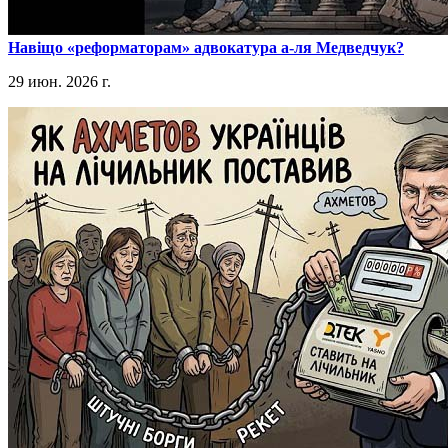
​Навіщо «реформаторам» адвокатура а-ля Медведчук?
29 июн. 2026 г.