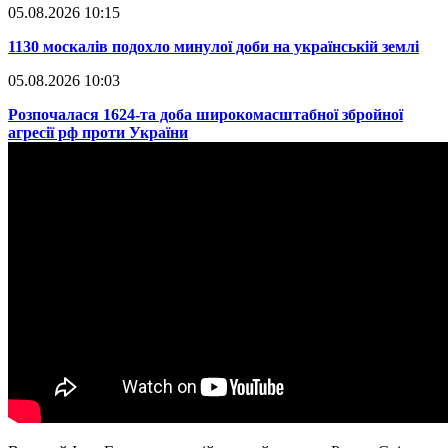
05.08.2026 10:15
​1130 москалів подохло минулої доби на українській землі
05.08.2026 10:03
​Розпочалася 1624-та доба широкомасштабної збройної
агресії рф проти України