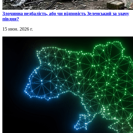
​Злочинна недбалість, або чи відповість Зеленський за здачу
півдня?
15 июн. 2026 г.