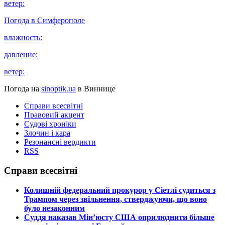
ветер:
Погода в
Симферополе
влажность:
давление:
ветер:
Погода на
sinoptik.ua
в Виннице
Справи всесвітні
Правовий акцент
Судові хроніки
Злочин і кара
Резонансні вердикти
RSS
Справи всесвітні
​Колишній федеральний прокурор у Сіетлі судиться з
Трампом через звільнення, стверджуючи, що воно
було незаконним
​Суддя наказав Мін’юсту США оприлюднити більше