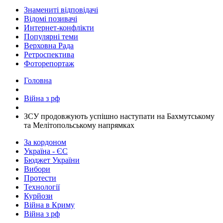
Знамениті відповідачі
Відомі позивачі
Интернет-конфлікти
Популярні теми
Верховна Рада
Ретроспектива
Фоторепортаж
Головна
Війна з рф
​ЗСУ продовжують успішно наступати на Бахмутському
та Мелітопольському напрямках
За кордоном
Україна - ЄС
Бюджет України
Вибори
Протести
Технології
Курйози
Війна в Криму
Війна з рф