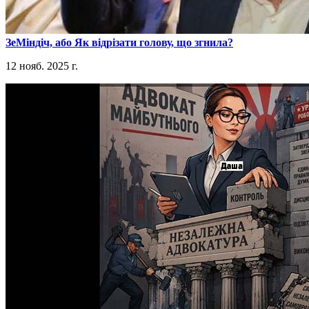
​ЗеМіндіч, або Як відрізати голову, що згнила?
12 нояб. 2025 г.