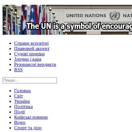
Справи всесвітні
Правовий акцент
Судові хроніки
Злочин і кара
Резонансні вердикти
RSS
Головна
Світ
Україна
Політика
Події
Київські новини
Відео
Спорт та діло