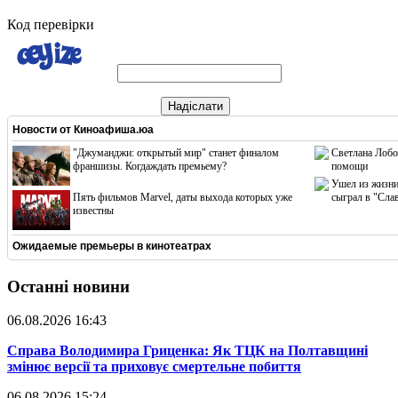
Код перевірки
Надіслати
Новости от
Киноафиша.юа
"Джуманджи: открытый мир" станет финалом
Светлана Лобо
франшизы. Когдаждать премьему?
помощи
Ушел из жизни
Пять фильмов Marvel, даты выхода которых уже
сыграл в "Сла
известны
Ожидаемые премьеры в кинотеатрах
Останні новини
06.08.2026 16:43
​Справа Володимира Гриценка: Як ТЦК на Полтавщині
змінює версії та приховує смертельне побиття
06.08.2026 15:24