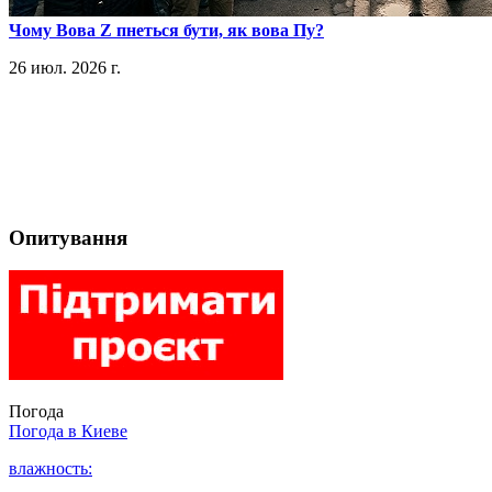
​Чому Вова Z пнеться бути, як вова Пу?
26 июл. 2026 г.
Опитування
Погода
Погода в
Киеве
влажность: