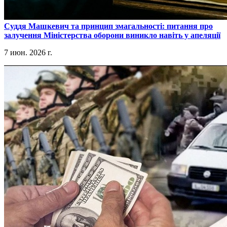
​Суддя Машкевич та принцип змагальності: питання про
залучення Міністерства оборони виникло навіть у апеляції
7 июн. 2026 г.