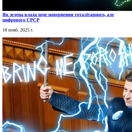
​Як зелена влада хоче повернення тоталітарного, але
цифрового СРСР
18 нояб. 2025 г.