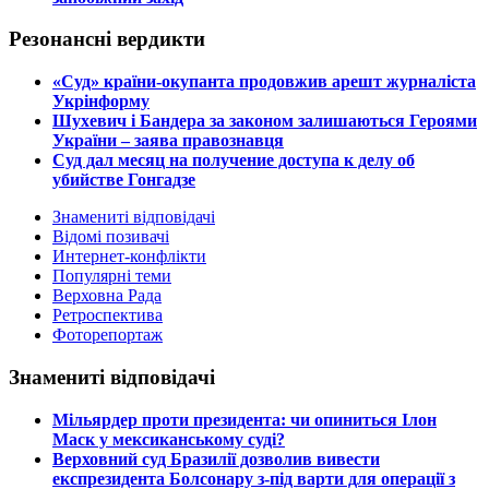
Резонансні вердикти
​«Суд» країни-окупанта продовжив арешт журналіста
Укрінформу
Шухевич і Бандера за законом залишаються Героями
України – заява правознавця
Суд дал месяц на получение доступа к делу об
убийстве Гонгадзе
Знамениті відповідачі
Відомі позивачі
Интернет-конфлікти
Популярні теми
Верховна Рада
Ретроспектива
Фоторепортаж
Знамениті відповідачі
​Мільярдер проти президента: чи опиниться Ілон
Маск у мексиканському суді?
​Верховний суд Бразилії дозволив вивести
експрезидента Болсонару з-під варти для операції з