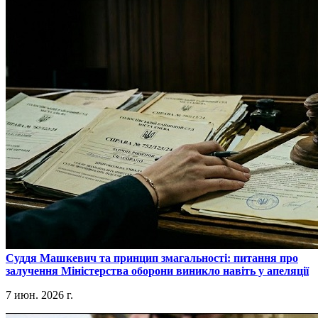
​Суддя Машкевич та принцип змагальності: питання про
залучення Міністерства оборони виникло навіть у апеляції
7 июн. 2026 г.