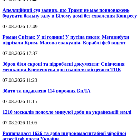
​Апеляційний суд заявив, що Трамп не має повноважень
будувати бальну залу в Білому домі без схвалення Конгресу
07.08.2026 17:49
​Роман Світан: У ці години! У путіна пекло: Мегавибухи
відрізали Крим. Масова евакуація. Кораблі фсб вщент
07.08.2026 17:37
​Зброя біля скроні та підроблені документи: Свідчення
мешканця Кременчука про свавілля місцевого ТЦК
07.08.2026 11:23
​Збито та подавлено 114 ворожих БпЛА
07.08.2026 11:15
​1210 москалів подохло минулої доби на українській землі
07.08.2026 11:05
​Розпочалася 1626-та доба широкомасштабної збройної
агресії рф проти України