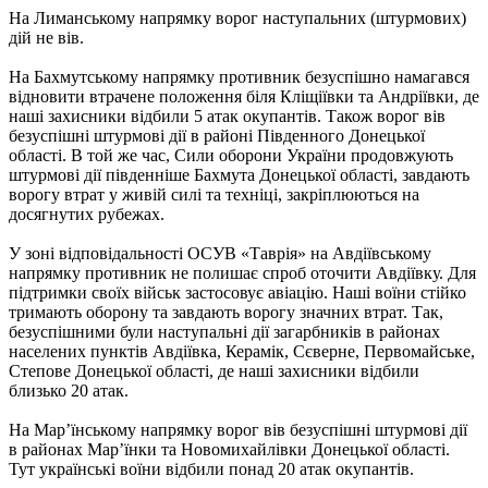
На Лиманському напрямку ворог наступальних (штурмових)
дій не вів.
На Бахмутському напрямку противник безуспішно намагався
відновити втрачене положення біля Кліщіївки та Андріївки, де
наші захисники відбили 5 атак окупантів. Також ворог вів
безуспішні штурмові дії в районі Південного Донецької
області. В той же час, Сили оборони України продовжують
штурмові дії південніше Бахмута Донецької області, завдають
ворогу втрат у живій силі та техніці, закріплюються на
досягнутих рубежах.
У зоні відповідальності ОСУВ «Таврія» на Авдіївському
напрямку противник не полишає спроб оточити Авдіївку. Для
підтримки своїх військ застосовує авіацію. Наші воїни стійко
тримають оборону та завдають ворогу значних втрат. Так,
безуспішними були наступальні дії загарбників в районах
населених пунктів Авдіївка, Керамік, Сєверне, Первомайське,
Степове Донецької області, де наші захисники відбили
близько 20 атак.
На Мар’їнському напрямку ворог вів безуспішні штурмові дії
в районах Мар’їнки та Новомихайлівки Донецької області.
Тут українські воїни відбили понад 20 атак окупантів.