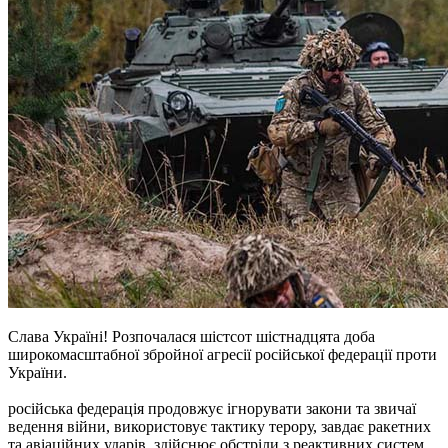
Слава Україні! Розпочалася шістсот шістнадцята доба
широкомасштабної збройної агресії російської федерації проти
України.
російська федерація продовжує ігнорувати закони та звичаї
ведення війни, використовує тактику терору, завдає ракетних
та авіаційних ударів, здійснює обстріли з реактивних систем