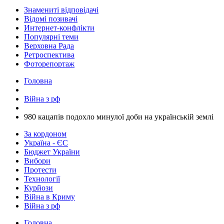
Знамениті відповідачі
Відомі позивачі
Интернет-конфлікти
Популярні теми
Верховна Рада
Ретроспектива
Фоторепортаж
Головна
Війна з рф
​980 кацапів подохло минулої доби на українській землі
За кордоном
Україна - ЄС
Бюджет України
Вибори
Протести
Технології
Курйози
Війна в Криму
Війна з рф
Головна