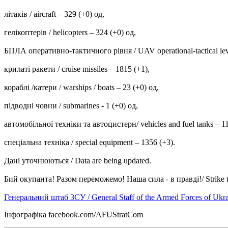
літаків / aircraft – 329 (+0) од,
гелікоптерів / helicopters – 324 (+0) од,
БПЛА оперативно-тактичного рівня / UAV operational-tactical lev
крилаті ракети / cruise missiles ‒ 1815 (+1),
кораблі /катери / warships / boats ‒ 23 (+0) од,
підводні човни / submarines - 1 (+0) од,
автомобільної техніки та автоцистерн/ vehicles and fuel tanks – 1
спеціальна техніка / special equipment ‒ 1356 (+3).
Дані уточнюються / Data are being updated.
Бий окупанта! Разом переможемо! Наша сила - в правді!/ Strike the o
Генеральний штаб ЗСУ / General Staff of the Armed Forces of Ukr
Інфографіка facebook.com/AFUStratCom