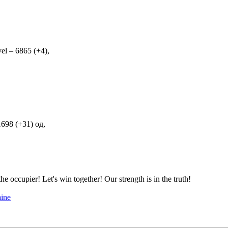
el – 6865 (+4),
1698 (+31) од,
ccupier! Let's win together! Our strength is in the truth!
aine