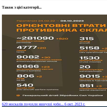
Також з цієї категорії...
​620 москалів подохли минулої доби...
6 окт. 2023 г.