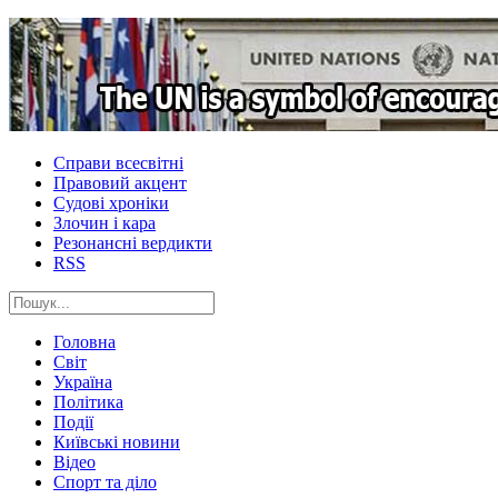
Справи всесвітні
Правовий акцент
Судові хроніки
Злочин і кара
Резонансні вердикти
RSS
Головна
Світ
Україна
Політика
Події
Київські новини
Відео
Спорт та діло