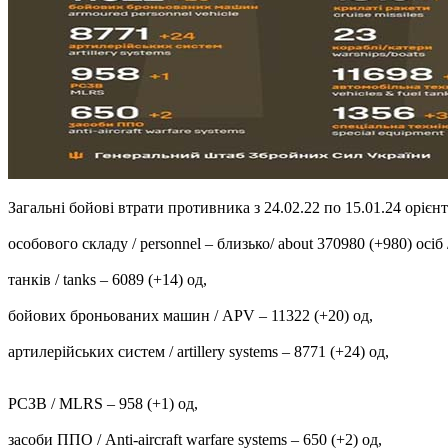
Загальні бойові втрати противника з 24.02.22 по 15.01.24 орієнтов
особового складу / personnel ‒ близько/ about 370980 (+980) осіб /
танків / tanks ‒ 6089 (+14) од,
бойових броньованих машин / APV ‒ 11322 (+20) од,
артилерійських систем / artillery systems – 8771 (+24) од,
РСЗВ / MLRS – 958 (+1) од,
засоби ППО / Anti-aircraft warfare systems ‒ 650 (+2) од,