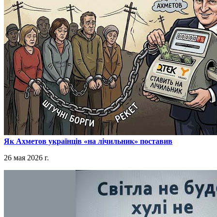
​Як Ахметов українців «на лічильник» поставив
26 мая 2026 г.