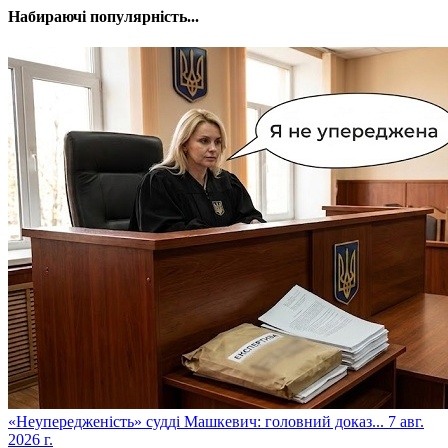
Набираючі популярність...
​«Неупередженість» судді Машкевич: головний доказ...
7 авг.
2026 г.