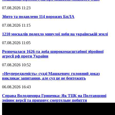
07.08.2026 11:23
​Збито та подавлено 114 ворожих БпЛА
07.08.2026 11:15
​1210 москалів подохло минулої доби на українській землі
07.08.2026 11:05
​Розпочалася 1626-та доба широкомасштабної збройної
агресії рф проти України
07.08.2026 10:52
​«Неупередженість» судді Машкевич: головний доказ
викликає запитання, але суд це не бентежить
06.08.2026 16:43
​Справа Володимира Гриценка: Як ТЦК на Полтавщині
змінює версії та приховує смертельне побиття