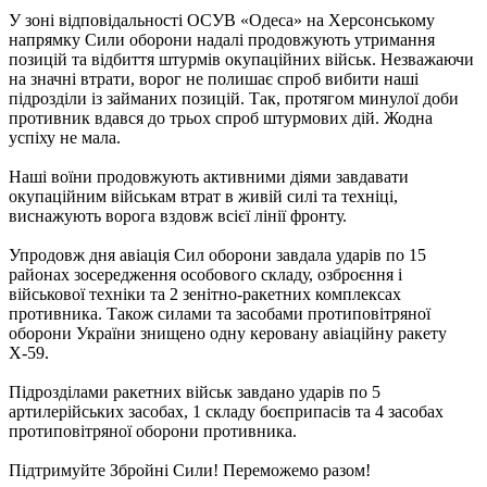
У зоні відповідальності ОСУВ «Одеса» на Херсонському
напрямку Сили оборони надалі продовжують утримання
позицій та відбиття штурмів окупаційних військ. Незважаючи
на значні втрати, ворог не полишає спроб вибити наші
підрозділи із займаних позицій. Так, протягом минулої доби
противник вдався до трьох спроб штурмових дій. Жодна
успіху не мала.
Наші воїни продовжують активними діями завдавати
окупаційним військам втрат в живій силі та техніці,
виснажують ворога вздовж всієї лінії фронту.
Упродовж дня авіація Сил оборони завдала ударів по 15
районах зосередження особового складу, озброєння і
військової техніки та 2 зенітно-ракетних комплексах
противника. Також силами та засобами протиповітряної
оборони України знищено одну керовану авіаційну ракету
Х-59.
Підрозділами ракетних військ завдано ударів по 5
артилерійських засобах, 1 складу боєприпасів та 4 засобах
протиповітряної оборони противника.
Підтримуйте Збройні Сили! Переможемо разом!