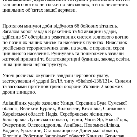
залпового вогню не тільки по військових, а й по численних
цивільних об’єктах нашої держави.
Протягом минулої доби відбулося 66 бойових зіткнень.
Загалом ворог завдав 8 ракетних та 94 авіаційні удари,
здійснив 97 обстрілів з реактивних систем залпового вогню
по позиціях наших військ та населених пунктах. Внаслідок
російських терористичних атак, на жаль, є поранені серед
цивільного населення. Руйнувань та пошкоджень зазнали
житлові приватні та багатоквартирні будинки, заклад освіти,
інша цивільна інфраструктура.
Уночі російські окупанти завдали чергового удару,
застосувавши 4 ударні БпЛА типу «Shahed-136/131». Силами
та засобами протиповітряної оборони України 2 ворожих
дрони знищено.
Авіаційних ударів зазнали: Улиця, Середина Буда Сумської
області; Великий Бурлик, Колодязне, Кислівка, Синьківка
Харківської області; Надія, Серебрянське лісництво,
Білогорівка Луганської області; Терни, Часів Яр, Нью-Йорк,
Очеретине, Олександропіль, Авдіївка, Новомихайлівка,
Водяне, Урожайне, Старомайорське Донецької області;
Білогір’я, Роботине Запорізької області; Кринки, Берислав,