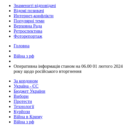
Знамениті відповідачі
Відомі позивачі
Интернет-конфлікти
Популярні теми
Верховна Рада
Ретроспектива
Фоторепортаж
Головна
Війна з рф
​Оперативна інформація станом на 06.00 01 лютого 2024
року щодо російського вторгнення
За кордоном
Україна - ЄС
Бюджет України
Вибори
Протести
Технології
Курйози
Війна в Криму
Війна з рф