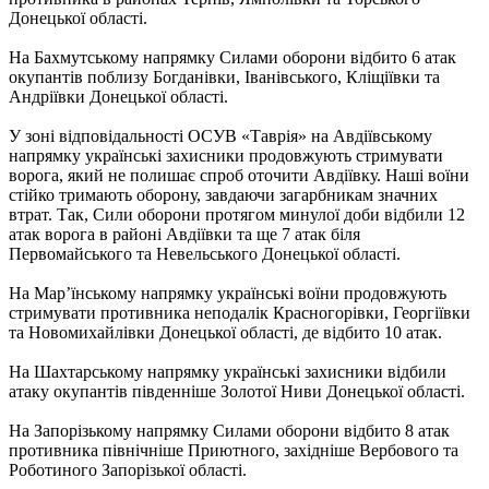
Донецької області.
На Бахмутському напрямку Силами оборони відбито 6 атак
окупантів поблизу Богданівки, Іванівського, Кліщіївки та
Андріївки Донецької області.
У зоні відповідальності ОСУВ «Таврія» на Авдіївському
напрямку українські захисники продовжують стримувати
ворога, який не полишає спроб оточити Авдіївку. Наші воїни
стійко тримають оборону, завдаючи загарбникам значних
втрат. Так, Сили оборони протягом минулої доби відбили 12
атак ворога в районі Авдіївки та ще 7 атак біля
Первомайського та Невельського Донецької області.
На Мар’їнському напрямку українські воїни продовжують
стримувати противника неподалік Красногорівки, Георгіївки
та Новомихайлівки Донецької області, де відбито 10 атак.
На Шахтарському напрямку українські захисники відбили
атаку окупантів південніше Золотої Ниви Донецької області.
На Запорізькому напрямку Силами оборони відбито 8 атак
противника північніше Приютного, західніше Вербового та
Роботиного Запорізької області.