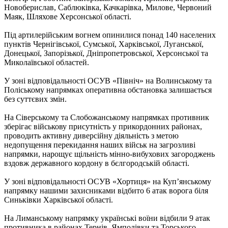
Новоберислав, Саблюківка, Качкарівка, Милове, Червоний
Маяк, Шляхове Херсонської області.
Під артилерійським вогнем опинилися понад 140 населених
пунктів Чернігівської, Сумської, Харківської, Луганської,
Донецької, Запорізької, Дніпропетровської, Херсонської та
Миколаївської областей.
У зоні відповідальності ОСУВ «Північ» на Волинському та
Поліському напрямках оперативна обстановка залишається
без суттєвих змін.
На Сіверському та Слобожанському напрямках противник
зберігає військову присутність у прикордонних районах,
проводить активну диверсійну діяльність з метою
недопущення перекидання наших військ на загрозливі
напрямки, нарощує щільність мінно-вибухових загороджень
вздовж державного кордону в бєлгородській області.
У зоні відповідальності ОСУВ «Хортиця» на Куп’янському
напрямку нашими захисниками відбито 6 атак ворога біля
Синьківки Харківської області.
На Лиманському напрямку українські воїни відбили 9 атак
противника в районах Тернів, Ямполівки та Торського