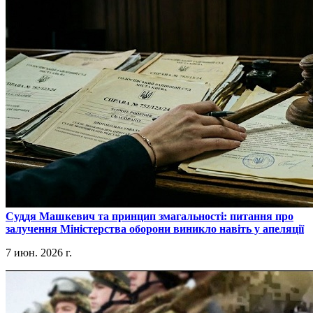
​Суддя Машкевич та принцип змагальності: питання про
залучення Міністерства оборони виникло навіть у апеляції
7 июн. 2026 г.