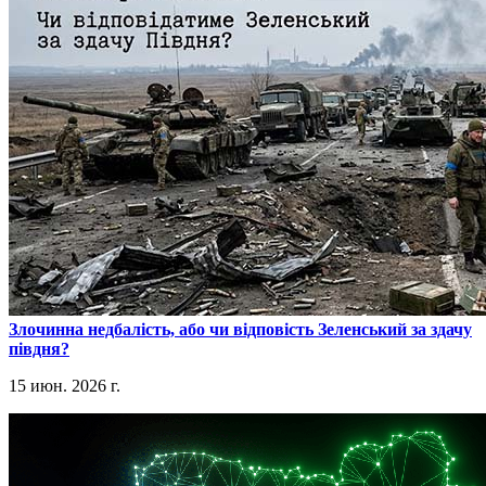
​Злочинна недбалість, або чи відповість Зеленський за здачу
півдня?
15 июн. 2026 г.