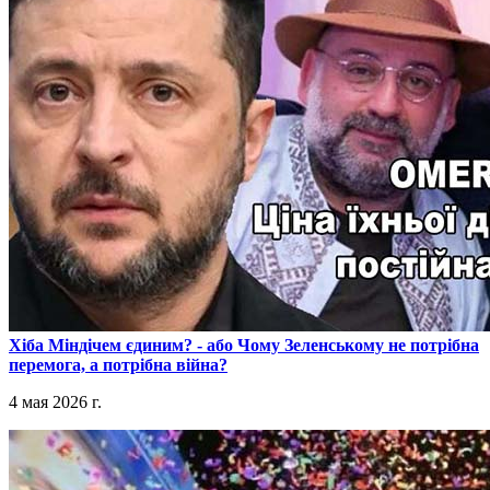
​Хіба Міндічем єдиним? - або Чому Зеленському не потрібна
перемога, а потрібна війна?
4 мая 2026 г.