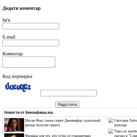
Додати коментар
Ім'я
E-mail
Коментар
Код перевірки
Надіслати
Новости от
Киноафиша.юа
Меган Фокс снова станет Дженнифер: культовый
Светлана Лобо
фильм получит сиквел
помощи
Ушел из жизни
Фильмы для тех, кто устал от стандартных
сыграл в "Сла