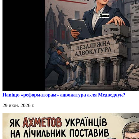
​Навіщо «реформаторам» адвокатура а-ля Медведчук?
29 июн. 2026 г.