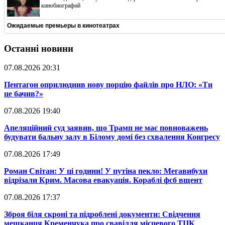
кинобиографий
Ожидаемые премьеры в кинотеатрах
Останні новини
07.08.2026 20:31
​Пентагон оприлюднив нову порцію файлів про НЛО: «Ти
це бачив?»
07.08.2026 19:40
​Апеляційний суд заявив, що Трамп не має повноважень
будувати бальну залу в Білому домі без схвалення Конгресу
07.08.2026 17:49
​Роман Світан: У ці години! У путіна пекло: Мегавибухи
відрізали Крим. Масова евакуація. Кораблі фсб вщент
07.08.2026 17:37
​Зброя біля скроні та підроблені документи: Свідчення
мешканця Кременчука про свавілля місцевого ТЦК