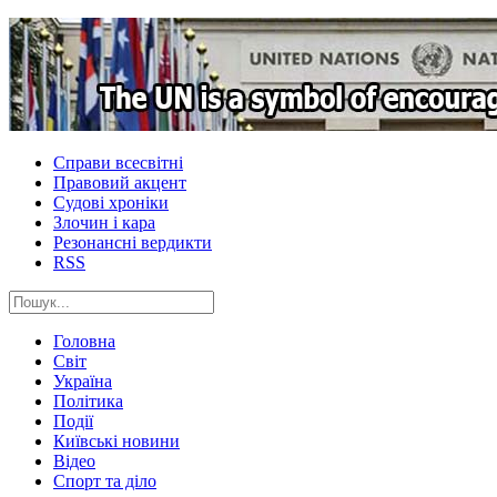
Справи всесвітні
Правовий акцент
Судові хроніки
Злочин і кара
Резонансні вердикти
RSS
Головна
Світ
Україна
Політика
Події
Київські новини
Відео
Спорт та діло