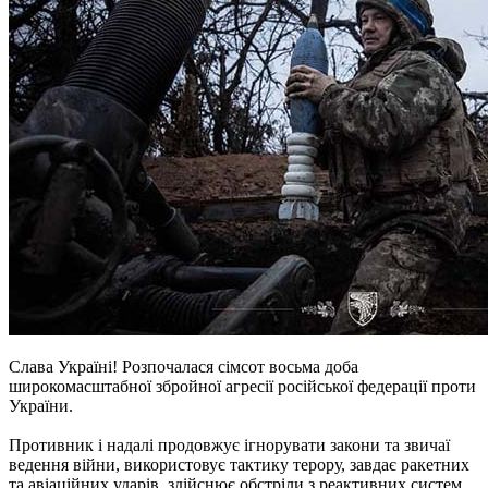
Слава Україні! Розпочалася сімсот восьма доба
широкомасштабної збройної агресії російської федерації проти
України.
Противник і надалі продовжує ігнорувати закони та звичаї
ведення війни, використовує тактику терору, завдає ракетних
та авіаційних ударів, здійснює обстріли з реактивних систем