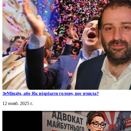
​ЗеМіндіч, або Як відрізати голову, що згнила?
12 нояб. 2025 г.