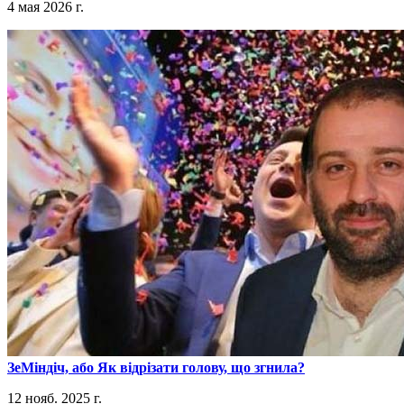
4 мая 2026 г.
​ЗеМіндіч, або Як відрізати голову, що згнила?
12 нояб. 2025 г.