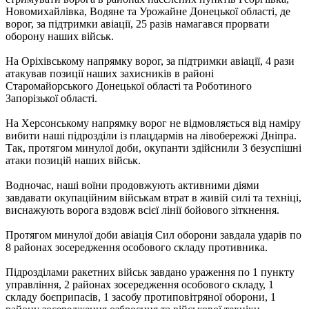
Новомихайлівка, Водяне та Урожайне Донецької області, де
ворог, за підтримки авіації, 25 разів намагався прорвати
оборону наших військ.
На Оріхівському напрямку ворог, за підтримки авіації, 4 рази
атакував позиції наших захисників в районі
Старомайорського Донецької області та Роботиного
Запорізької області.
На Херсонському напрямку ворог не відмовляється від наміру
вибити наші підрозділи із плацдармів на лівобережжі Дніпра.
Так, протягом минулої доби, окупанти здійснили 3 безуспішні
атаки позицій наших військ.
Водночас, наші воїни продовжують активними діями
завдавати окупаційним військам втрат в живій силі та техніці,
виснажують ворога вздовж всієї лінії бойового зіткнення.
Протягом минулої доби авіація Сил оборони завдала ударів по
8 районах зосередження особового складу противника.
Підрозділами ракетних військ завдано ураження по 1 пункту
управління, 2 районах зосередження особового складу, 1
складу боєприпасів, 1 засобу протиповітряної оборони, 1