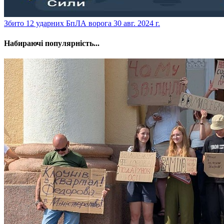
​Збито 12 ударних БпЛА ворога
30 авг. 2024 г.
Набираючі популярність...