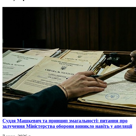
​Суддя Машкевич та принцип змагальності: питання про
залучення Міністерства оборони виникло навіть у апеляції