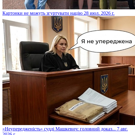
​Картонки не можуть згуртувати націю
28 июл. 2026 г.
​«Неупередженість» судді Машкевич: головний доказ...
7 авг.
2026 г.