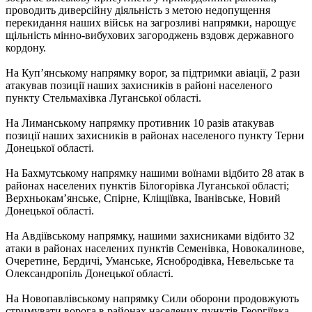
проводить диверсійну діяльність з метою недопущення
перекидання наших військ на загрозливі напрямки, нарощує
щільність мінно-вибухових загороджень вздовж державного
кордону.
На Куп’янському напрямку ворог, за підтримки авіації, 2 рази
атакував позиції наших захисників в районі населеного
пункту Стельмахівка Луганської області.
На Лиманському напрямку противник 10 разів атакував
позиції наших захисників в районах населеного пункту Терни
Донецької області.
На Бахмутському напрямку нашими воїнами відбито 28 атак в
районах населених пунктів Білогорівка Луганської області;
Верхньокам’янське, Спірне, Кліщіївка, Іванівське, Новий
Донецької області.
На Авдіївському напрямку, нашими захисниками відбито 32
атаки в районах населених пунктів Семенівка, Новокалинове,
Очеретине, Бердичі, Уманське, Яснобродівка, Невельське та
Олександропіль Донецької області.
На Новопавлівському напрямку Сили оборони продовжують
стримувати ворога в районах населених пунктів Георгіївка,