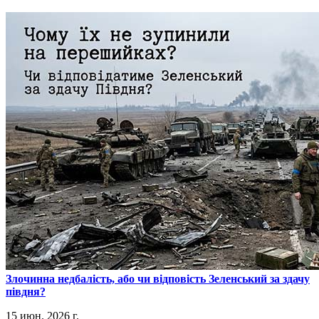
​Злочинна недбалість, або чи відповість Зеленський за здачу
півдня?
15 июн. 2026 г.