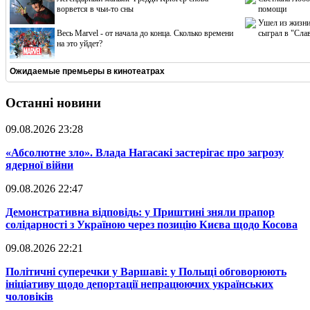
ворвется в чьи-то сны
помощи
Ушел из жизни
Весь Marvel - от начала до конца. Сколько времени
сыграл в "Сла
на это уйдет?
Ожидаемые премьеры в кинотеатрах
Останні новини
09.08.2026 23:28
​«Абсолютне зло». Влада Нагасакі застерігає про загрозу
ядерної війни
09.08.2026 22:47
​Демонстративна відповідь: у Приштині зняли прапор
солідарності з Україною через позицію Києва щодо Косова
09.08.2026 22:21
​Політичні суперечки у Варшаві: у Польщі обговорюють
ініціативу щодо депортації непрацюючих українських
чоловіків