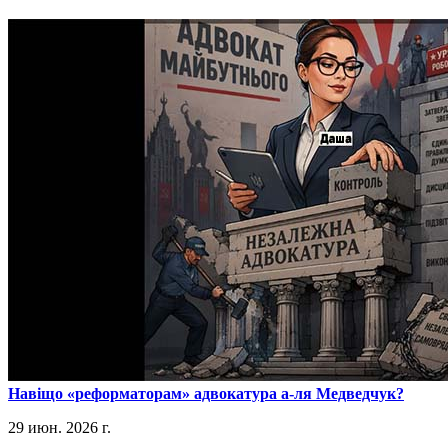
​Навіщо «реформаторам» адвокатура а-ля Медведчук?
29 июн. 2026 г.