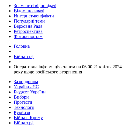
Знамениті відповідачі
Відомі позивачі
Интернет-конфлікти
Популярні теми
Верховна Рада
Ретроспектива
Фоторепортаж
Головна
Війна з рф
​Оперативна інформація станом на 06.00 21 квітня 2024
року щодо російського вторгнення
За кордоном
Україна - ЄС
Бюджет України
Вибори
Протести
Технології
Курйози
Війна в Криму
Війна з рф