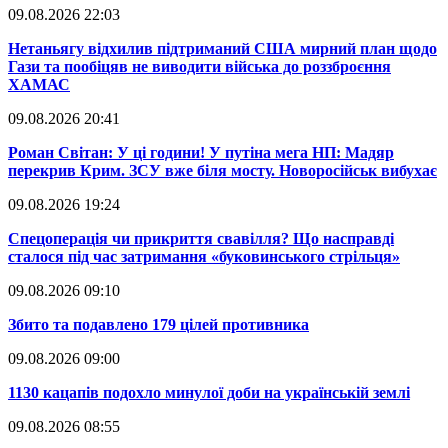
09.08.2026 22:03
​Нетаньягу відхилив підтриманий США мирний план щодо
Гази та пообіцяв не виводити війська до роззброєння
ХАМАС
09.08.2026 20:41
​Роман Світан: У ці години! У путіна мега НП: Мадяр
перекрив Крим. ЗСУ вже біля мосту. Новоросійськ вибухає
09.08.2026 19:24
​Спецоперація чи прикриття свавілля? Що насправді
сталося під час затримання «буковинського стрільця»
09.08.2026 09:10
​Збито та подавлено 179 цілей противника
09.08.2026 09:00
​1130 кацапів подохло минулої доби на українській землі
09.08.2026 08:55