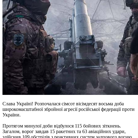
Слава Україні! Розпочалася сімсот вісімдесят восьма доба
широкомасштабної збройної агресії російської федерації проти
України.
Протягом минулої доби відбулося 115 бойових зіткнень.
Загалом, ворог завдав 15 ракетних та 63 авіаційних удари,
здійснив 109 обстрілів з реактивних систем залпового вогню