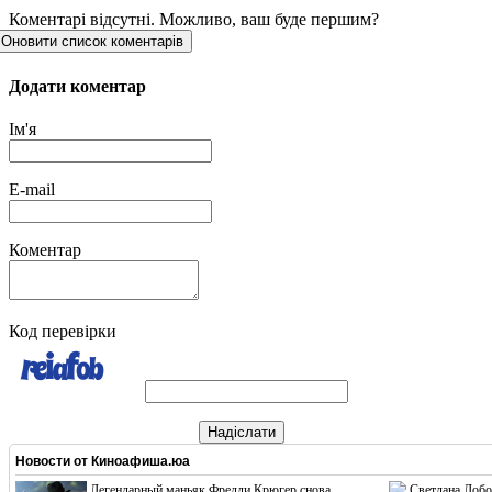
Коментарі відсутні. Можливо, ваш буде першим?
Оновити список коментарів
Додати коментар
Ім'я
E-mail
Коментар
Код перевірки
Надіслати
Новости от
Киноафиша.юа
Легендарный маньяк Фредди Крюгер снова
Светлана Лобо