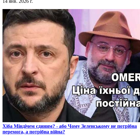
14 янв. 2026 г.
​Хіба Міндічем єдиним? - або Чому Зеленському не потрібна
перемога, а потрібна війна?