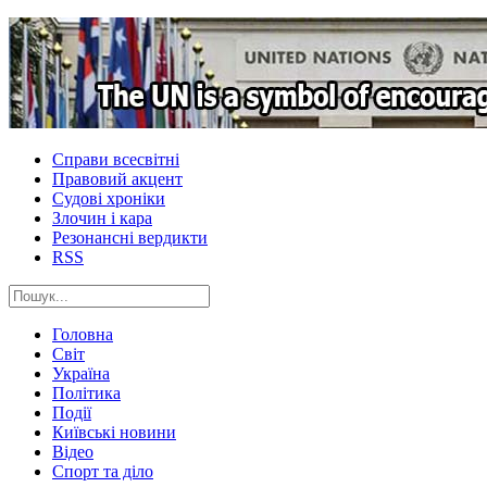
Справи всесвітні
Правовий акцент
Судові хроніки
Злочин і кара
Резонансні вердикти
RSS
Головна
Світ
Україна
Політика
Події
Київські новини
Відео
Спорт та діло