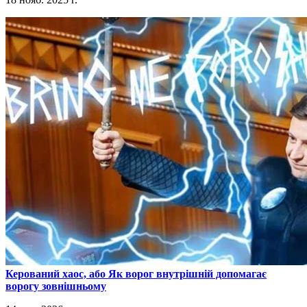
​Керований хаос, або Як ворог внутрішній допомагає
ворогу зовнішньому