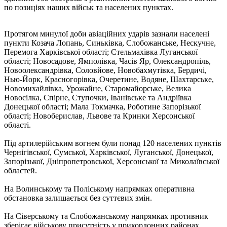
по позиціях наших військ та населених пунктах.
Протягом минулої доби авіаційних ударів зазнали населені
пункти Козача Лопань, Синьківка, Слобожанське, Нескучне,
Перемога Харківської області; Стельмахівка Луганської
області; Новосадове, Ямполівка, Часів Яр, Олександропіль,
Новоолександрівка, Соловйове, Новобахмутівка, Бердичі,
Нью-Йорк, Красногорівка, Очеретине, Водяне, Шахтарське,
Новомихайлівка, Урожайне, Старомайорське, Велика
Новосілка, Спірне, Ступочки, Іванівське та Андріївка
Донецької області; Мала Токмачка, Роботине Запорізької
області; Новоберислав, Львове та Кринки Херсонської
області.
Під артилерійським вогнем були понад 120 населених пунктів
Чернігівської, Сумської, Харківської, Луганської, Донецької,
Запорізької, Дніпропетровської, Херсонської та Миколаївської
областей.
На Волинському та Поліському напрямках оперативна
обстановка залишається без суттєвих змін.
На Сіверському та Слобожанському напрямках противник
зберігає військову присутність у прикордонних районах,