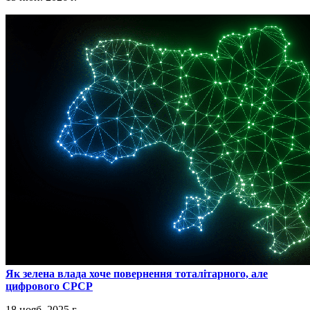
​Як зелена влада хоче повернення тоталітарного, але
цифрового СРСР
18 нояб. 2025 г.