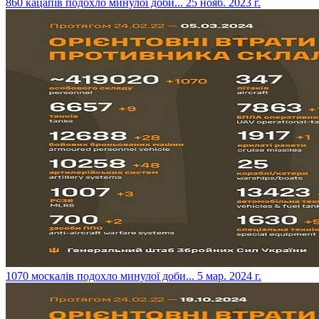
​860 кацапів подохло минулої доби...
25 нояб. 2023 г.
​1070 москалів подохло минулої доби...
5 мар. 2024 г.