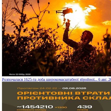
​Розпочалася 1625-та доба широкомасштабної збройної...
6 авг. 2