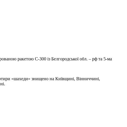
ованою ракетою С-300 із Белгородської обл. – рф та 5-ма
чотири «шахеди» знищено на Київщині, Вінниччині,
ні.