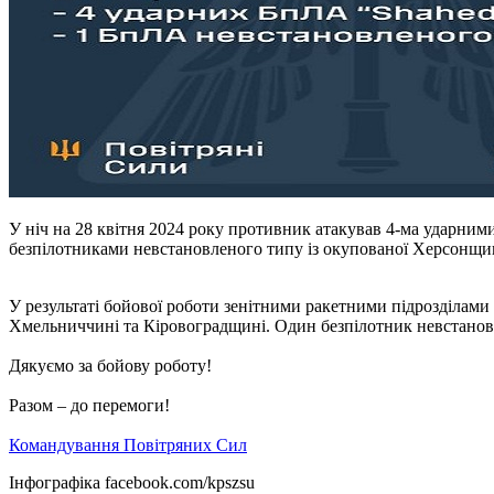
У ніч на 28 квітня 2024 року противник атакував 4-ма ударними
безпілотниками невстановленого типу із окупованої Херсонщи
У результаті бойової роботи зенітними ракетними підрозділам
Хмельниччині та Кіровоградщині. Один безпілотник невстано
Дякуємо за бойову роботу!
Разом – до перемоги!
Командування Повітряних Сил
Інфографіка facebook.com/kpszsu