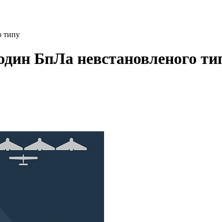
о типу
 один БпЛа невстановленого ти