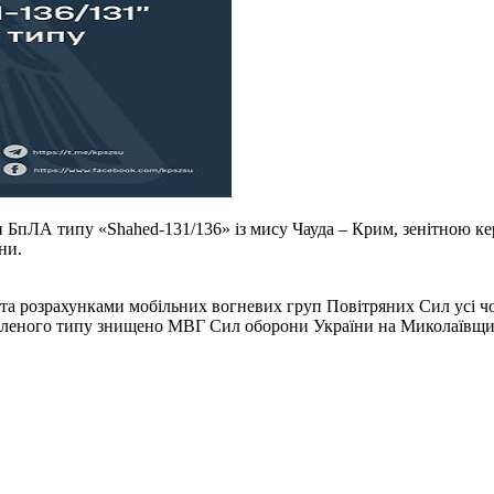
 БпЛА типу «Shahed-131/136» із мису Чауда – Крим, зенітною кер
ни.
и та розрахунками мобільних вогневих груп Повітряних Сил усі 
вленого типу знищено МВГ Сил оборони України на Миколаївщи