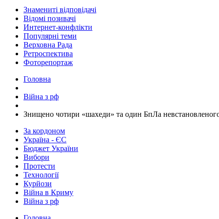
Знамениті відповідачі
Відомі позивачі
Интернет-конфлікти
Популярні теми
Верховна Рада
Ретроспектива
Фоторепортаж
Головна
Війна з рф
​Знищено чотири «шахеди» та один БпЛа невстановленог
За кордоном
Україна - ЄС
Бюджет України
Вибори
Протести
Технології
Курйози
Війна в Криму
Війна з рф
Головна