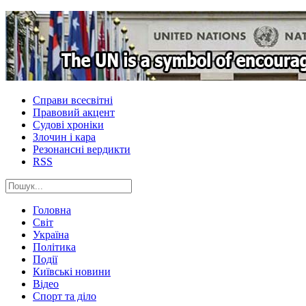
Справи всесвітні
Правовий акцент
Судові хроніки
Злочин і кара
Резонансні вердикти
RSS
Головна
Світ
Україна
Політика
Події
Київські новини
Відео
Спорт та діло