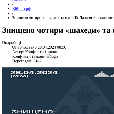
/
Війна з рф
/
​Знищено чотири «шахеди» та один БпЛа невстановленог
​Знищено чотири «шахеди» та
Подробиці
Опубліковано
28.04.2024 08:56
Автор:
Конфлікти і закони
Конфлікти і закони
Переглядів: 2142