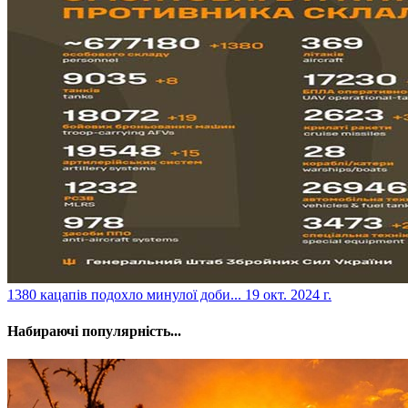
​1380 кацапів подохло минулої доби...
19 окт. 2024 г.
Набираючі популярність...