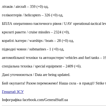
літаків / aircraft – 359 (+0) од,
гелікоптерів / helicopters – 326 (+0) од,
БПЛА оперативно-тактичного рівня / UAV operational-tactical lev
крилаті ракети / cruise missiles ‒ 2324 (+0),
кораблі /катери / warships / boats ‒ 28 (+0) од,
підводні човни / submarines - 1 (+0) од,
автомобільної техніки та автоцистерн/ vehicles and fuel tanks – 1
спеціальна техніка / special equipment ‒ 2409 (+6).
Дані уточнюються / Data are being updated.
Бий окупанта! Разом переможемо! Наша сила - в правді!/ Strike the o
Генштаб ЗСУ
Інфографіка facebook.com/GeneralStaff.ua