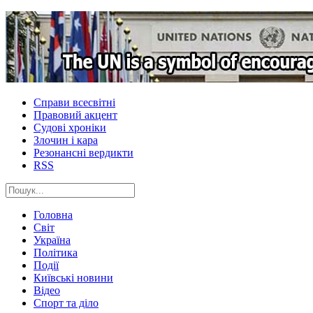
Справи всесвітні
Правовий акцент
Судові хроніки
Злочин і кара
Резонансні вердикти
RSS
Головна
Світ
Україна
Політика
Події
Київські новини
Відео
Спорт та діло