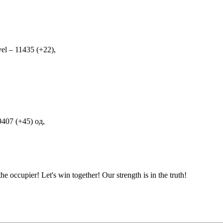
el – 11435 (+22),
9407 (+45) од,
ccupier! Let's win together! Our strength is in the truth!