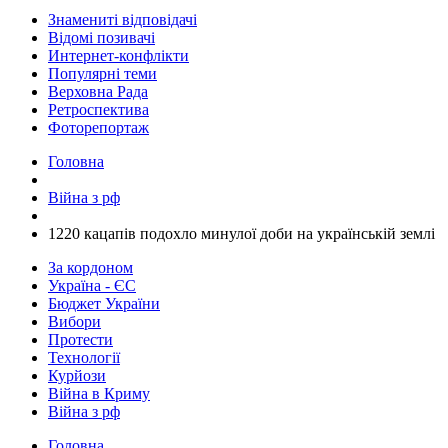
Знамениті відповідачі
Відомі позивачі
Интернет-конфлікти
Популярні теми
Верховна Рада
Ретроспектива
Фоторепортаж
Головна
Війна з рф
​1220 кацапів подохло минулої доби на українській землі
За кордоном
Україна - ЄС
Бюджет України
Вибори
Протести
Технології
Курйози
Війна в Криму
Війна з рф
Головна