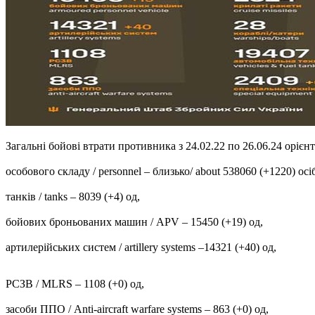
Загальні бойові втрати противника з 24.02.22 по 26.06.24 орієнтов
особового складу / personnel ‒ близько/ about 538060 (+1220) осіб
танків / tanks ‒ 8039 (+4) од,
бойових броньованих машин / APV ‒ 15450 (+19) од,
артилерійських систем / artillery systems –14321 (+40) од,
РСЗВ / MLRS – 1108 (+0) од,
засоби ППО / Anti-aircraft warfare systems ‒ 863 (+0) од,