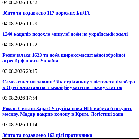
04.08.2026 10:42
​Збито та подавлено 117 ворожих БпЛА
04.08.2026 10:29
​1240 кацапів подохло минулої доби на українській землі
04.08.2026 10:22
​Розпочалася 1623-та доба широкомасштабної збройної
агресії рф проти України
03.08.2026 20:15
​Самозахист чи злочин? Як стрілянину з пістолета Флобера
в Одесі намагаються кваліфікувати як тяжку статтю
03.08.2026 17:54
​Роман Світан: Зараз! У путіна нова НП: вибухи блокують
москву. Мадяр накрив колону в Крим. Логістиці хана
03.08.2026 10:14
​Збито та подавлено 163 цілі противника