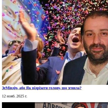
​ЗеМіндіч, або Як відрізати голову, що згнила?
12 нояб. 2025 г.