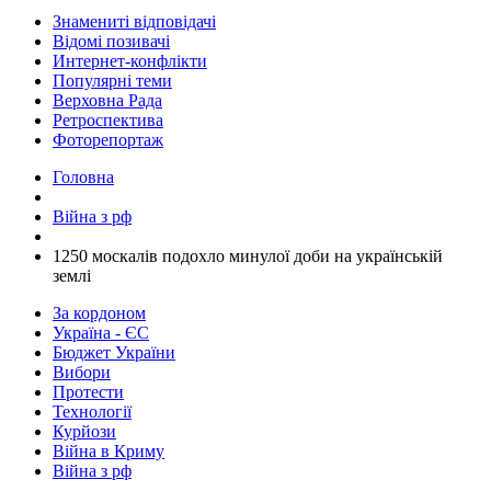
Знамениті відповідачі
Відомі позивачі
Интернет-конфлікти
Популярні теми
Верховна Рада
Ретроспектива
Фоторепортаж
Головна
Війна з рф
​1250 москалів подохло минулої доби на українській
землі
За кордоном
Україна - ЄС
Бюджет України
Вибори
Протести
Технології
Курйози
Війна в Криму
Війна з рф