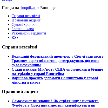
Погода на
sinoptik.ua
в Виннице
Справи всесвітні
Правовий акцент
Судові хроніки
Злочин і кара
Резонансні вердикти
RSS
Справи всесвітні
​Колишній федеральний прокурор у Сіетлі судиться з
Трампом через звільнення, стверджуючи, що воно
було незаконним
​Суддя наказав Мін’юсту США оприлюднити більше
матеріалів у справі Епштейна
​Варшава просить допомоги Вашингтона у справі
міністра-втікача
Правовий акцент
​Самозахист чи злочин? Як стрілянину з пістолета
Флобера в Одесі намагаються кваліфікувати як