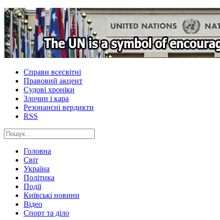
Справи всесвітні
Правовий акцент
Судові хроніки
Злочин і кара
Резонансні вердикти
RSS
Головна
Світ
Україна
Політика
Події
Київські новини
Відео
Спорт та діло