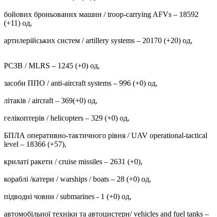
бойових броньованих машин / troop-carrying AFVs ‒ 18592
(+11) од,
артилерійських систем / artillery systems – 20170 (+20) од,
РСЗВ / MLRS – 1245 (+0) од,
засоби ППО / anti-aircraft systems ‒ 996 (+0) од,
літаків / aircraft – 369(+0) од,
гелікоптерів / helicopters – 329 (+0) од,
БПЛА оперативно-тактичного рівня / UAV operational-tactical
level – 18366 (+57),
крилаті ракети / cruise missiles ‒ 2631 (+0),
кораблі /катери / warships / boats ‒ 28 (+0) од,
підводні човни / submarines - 1 (+0) од,
автомобільної техніки та автоцистерн/ vehicles and fuel tanks –