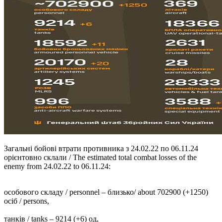
Загальні бойові втрати противника з 24.02.22 по 06.11.24
орієнтовно склали / The estimated total combat losses of the
enemy from 24.02.22 to 06.11.24:
особового складу / personnel ‒ близько/ about 702900 (+1250)
осіб / persons,
танків / tanks ‒ 9214 (+6) од,