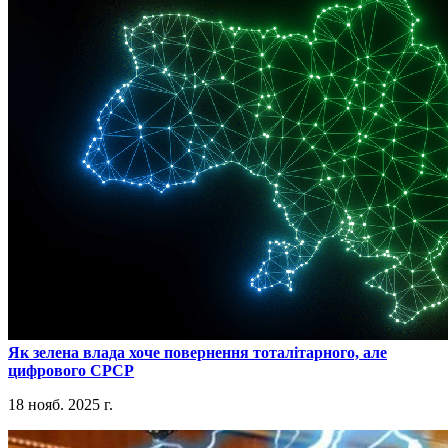
​Як зелена влада хоче повернення тоталітарного, але
цифрового СРСР
18 нояб. 2025 г.