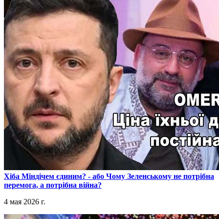
​Хіба Міндічем єдиним? - або Чому Зеленському не потрібна
перемога, а потрібна війна?
4 мая 2026 г.