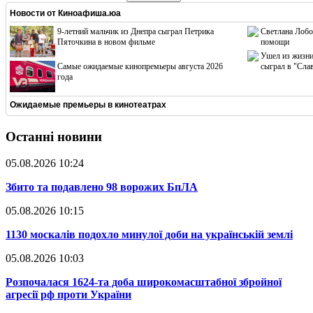
Новости от
Киноафиша.юа
9-летний мальчик из Днепра сыграл Петрика
Светлана Лобо
Пяточкина в новом фильме
помощи
Ушел из жизни
Cамые ожидаемые кинопремьеры августа 2026
сыграл в "Сла
года
Ожидаемые премьеры в кинотеатрах
Останні новини
05.08.2026 10:24
​Збито та подавлено 98 ворожих БпЛА
05.08.2026 10:15
​1130 москалів подохло минулої доби на українській землі
05.08.2026 10:03
​Розпочалася 1624-та доба широкомасштабної збройної
агресії рф проти України