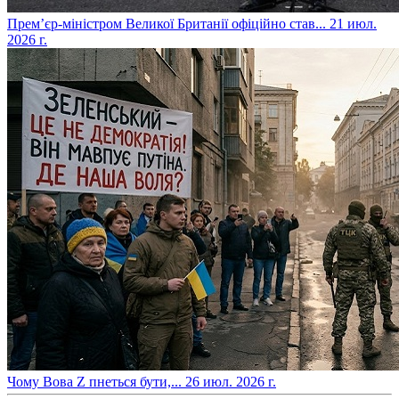
​Прем’єр-міністром Великої Британії офіційно став...
21 июл.
2026 г.
​Чому Вова Z пнеться бути,...
26 июл. 2026 г.