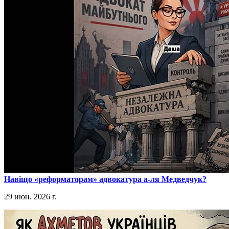
​Навіщо «реформаторам» адвокатура а-ля Медведчук?
29 июн. 2026 г.