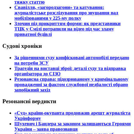
тяжку статтю
​Свавілля, «загородзагони» та катування:
журналістське розслідування про знущання над
мобілізованими у 225-му полку
​Злочин під прикриттям форми: як представники
ТЦК у Смілі потрапили на відео під час зламу
приватної будівлі
Судові хроніки
​За рішеннями суду конфісковані автомобілі передано
на потреби ЗСУ
​Трагедія на виставці зброї: деталі суду та відправка
організатора до СІЗО
​Резонансна справа: підозрюваному у кримінальному
провадженні за фактом службової недбалості обрано
запобіжний захід
Резонансні вердикти
​«Суд» країни-окупанта продовжив арешт журналіста
Укрінформу
Шухевич і Бандера за законом залишаються Героями
України – заява правознавця