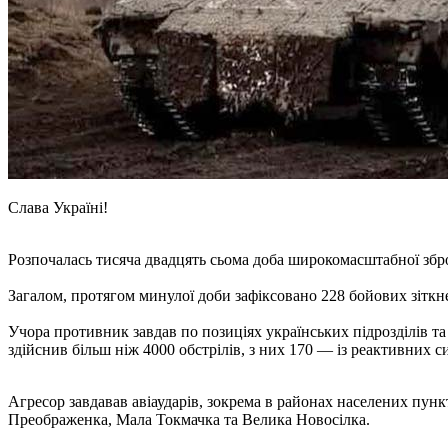
Слава Україні!
Розпочалась тисяча двадцять сьома доба широкомасштабної зброй
Загалом, протягом минулої доби зафіксовано 228 бойових зіткн
Учора противник завдав по позиціях українських підрозділів та
здійснив більш ніж 4000 обстрілів, з них 170 — із реактивних 
Агресор завдавав авіаударів, зокрема в районах населених пун
Преображенка, Мала Токмачка та Велика Новосілка.