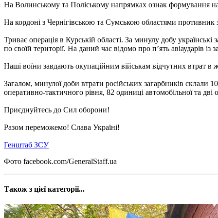
На Волинському та Поліському напрямках ознак формування на
На кордоні з Чернігівською та Сумською областями противник з
Триває операція в Курській області. За минулу добу українськ
по своїй території. На даний час відомо про п’ять авіаударів із
Наші воїни завдають окупаційним військам відчутних втрат в жи
Загалом, минулої доби втрати російських загарбників склали 1
оперативно-тактичного рівня, 82 одиниці автомобільної та дві 
Приєднуйтесь до Сил оборони!
Разом переможемо! Слава Україні!
Генштаб ЗСУ
Фото facebook.com/GeneralStaff.ua
Також з цієї категорії...