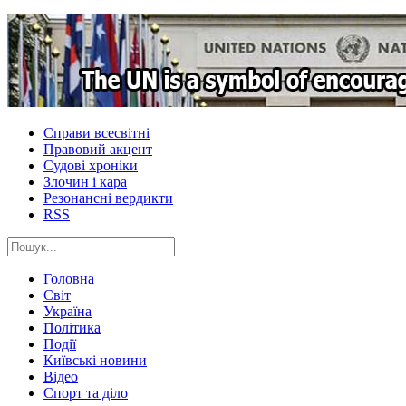
Справи всесвітні
Правовий акцент
Судові хроніки
Злочин і кара
Резонансні вердикти
RSS
Головна
Світ
Україна
Політика
Події
Київські новини
Відео
Спорт та діло