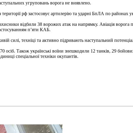
ступальних угруповань ворога не виявлено.
 території рф застосовує артилерію та ударні БпЛА по районах у
і захисники відбили 38 ворожих атак на напрямку. Авіація ворог
 застосуванням п’яти КАБ.
вій силі, техніці та активно підривають наступальний потенціал
070 осіб. Також українські воїни знешкодили 12 танків, 29 бойо
одиниці спеціальної техніки окупантів.