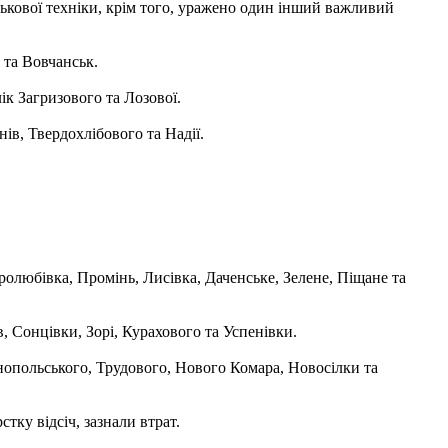
ськової техніки, крім того, уражено один інший важливий
 та Вовчанськ.
к Загризового та Лозової.
ів, Твердохлібового та Надії.
любівка, Промінь, Лисівка, Даченське, Зелене, Піщане та
 Сонцівки, Зорі, Курахового та Успенівки.
нопольського, Трудового, Нового Комара, Новосілки та
тку відсіч, зазнали втрат.