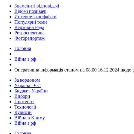
Знамениті відповідачі
Відомі позивачі
Интернет-конфлікти
Популярні теми
Верховна Рада
Ретроспектива
Фоторепортаж
Головна
Війна з рф
​Оперативна інформація станом на 08.00 16.12.2024 щодо 
За кордоном
Україна - ЄС
Бюджет України
Вибори
Протести
Технології
Курйози
Війна в Криму
Війна з рф
Головна