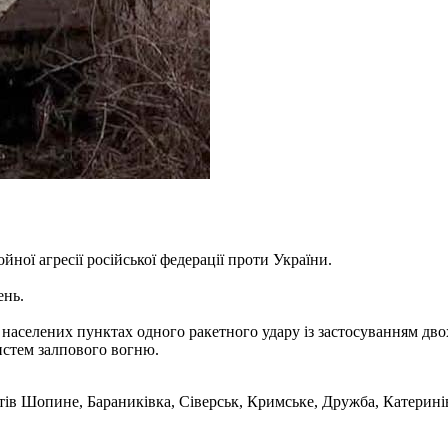
ної агресії російської федерації проти України.
ень.
 населених пунктах одного ракетного удару із застосуванням двох
систем залпового вогню.
ктів Шопине, Бараниківка, Сіверськ, Кримське, Дружба, Катерині