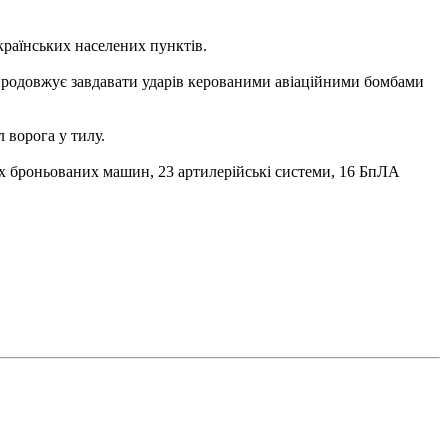
країнських населених пунктів.
а продовжує завдавати ударів керованими авіаційними бомбами
 ворога у тилу.
вих броньованих машин, 23 артилерійські системи, 16 БпЛА