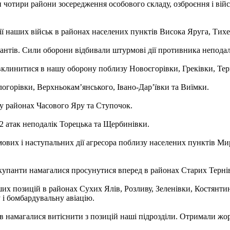
и чотири райони зосередження особового складу, озброєння і вій
ї наших військ в районах населених пунктів Висока Яруга, Тихе
антів. Сили оборони відбивали штурмові дії противника неподалі
клинитися в нашу оборону поблизу Новоєгорівки, Греківки, Терн
логорівки, Верхньокам’янського, Івано-Дар’ївки та Виїмки.
у районах Часового Яру та Ступочок.
12 атак неподалік Торецька та Щербинівки.
их і наступальних дії агресора поблизу населених пунктів Миро
упанти намагалися просунутися вперед в районах Старих Тернів,
х позицій в районах Сухих Ялів, Розливу, Зеленівки, Костянти
 і бомбардувальну авіацію.
 намагалися витіснити з позицій наші підрозділи. Отримали жорс