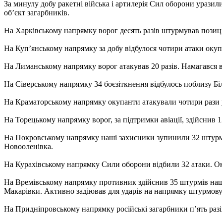
За минулу добу ракетні війська і артилерія Сил оборони уразил
об’єкт загарбників.
На Харківському напрямку ворог десять разів штурмував позиці
На Куп’янському напрямку за добу відбулося чотири атаки окуп
На Лиманському напрямку ворог атакував 20 разів. Намагався в
На Сіверському напрямку 34 боєзіткнення відбулось поблизу Бі
На Краматорському напрямку окупанти атакували чотири рази 
На Торецькому напрямку ворог, за підтримки авіації, здійснив 
На Покровському напрямку наші захисники зупинили 32 штурмов
Новооленівка.
На Курахівському напрямку Сили оборони відбили 32 атаки. Ок
На Времівському напрямку противник здійснив 35 штурмів наши
Макарівки. Активно задіював для ударів на напрямку штурмову
На Придніпровському напрямку російські загарбники п’ять разів