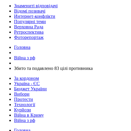
Знамениті відповідачі
Відомі позивачі
Интернет-конфлікти
Популярні теми
Верховна Рада
Ретроспектива
Фоторепортаж
Головна
Війна з рф
​Збито та подавлено 83 цілі противника
За кордоном
Україна - ЄС
Бюджет України
Вибори
Протести
Технології
Курйози
Війна в Криму
Війна з рф
Головна