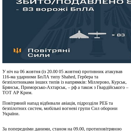
У ніч на 06 жовтня (із 20.00 05 жовтня) противник атакував
116-ма ударними БпЛА типу Shahed, Гербера та
безпілотниками інших типів із напрямків: Міллерово, Курськ,
Брянськ, Приморсько-Ахтарськ, – рф а також з Гвардійського –
ТОТ АР Крим.
Повітряний напад відбивали авіація, підрозділи РЕБ та
безпілотних систем, мобільні вогневі групи Сил оборони
України.
За попередніми даними, станом на 09.00, протиповітряною