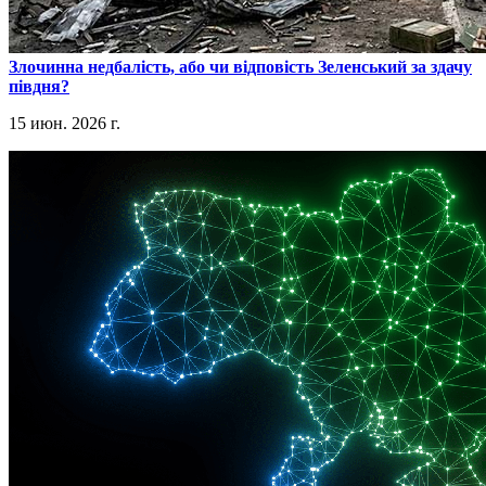
​Злочинна недбалість, або чи відповість Зеленський за здачу
півдня?
15 июн. 2026 г.