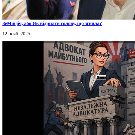
​ЗеМіндіч, або Як відрізати голову, що згнила?
12 нояб. 2025 г.