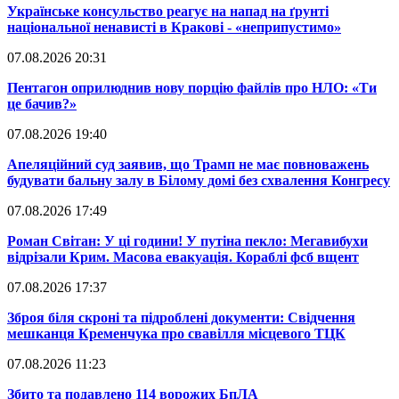
​Українське консульство реагує на напад на ґрунті
національної ненависті в Кракові - «неприпустимо»
07.08.2026 20:31
​Пентагон оприлюднив нову порцію файлів про НЛО: «Ти
це бачив?»
07.08.2026 19:40
​Апеляційний суд заявив, що Трамп не має повноважень
будувати бальну залу в Білому домі без схвалення Конгресу
07.08.2026 17:49
​Роман Світан: У ці години! У путіна пекло: Мегавибухи
відрізали Крим. Масова евакуація. Кораблі фсб вщент
07.08.2026 17:37
​Зброя біля скроні та підроблені документи: Свідчення
мешканця Кременчука про свавілля місцевого ТЦК
07.08.2026 11:23
​Збито та подавлено 114 ворожих БпЛА