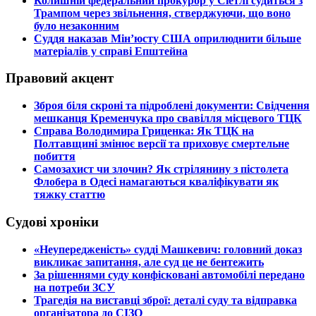
​Колишній федеральний прокурор у Сіетлі судиться з
Трампом через звільнення, стверджуючи, що воно
було незаконним
​Суддя наказав Мін’юсту США оприлюднити більше
матеріалів у справі Епштейна
Правовий акцент
​Зброя біля скроні та підроблені документи: Свідчення
мешканця Кременчука про свавілля місцевого ТЦК
​Справа Володимира Гриценка: Як ТЦК на
Полтавщині змінює версії та приховує смертельне
побиття
​Самозахист чи злочин? Як стрілянину з пістолета
Флобера в Одесі намагаються кваліфікувати як
тяжку статтю
Судові хроніки
​«Неупередженість» судді Машкевич: головний доказ
викликає запитання, але суд це не бентежить
​За рішеннями суду конфісковані автомобілі передано
на потреби ЗСУ
​Трагедія на виставці зброї: деталі суду та відправка
організатора до СІЗО