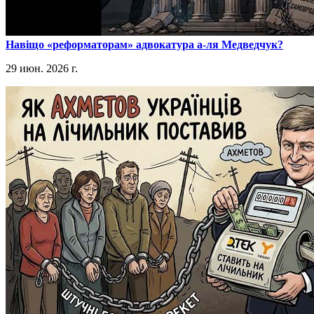
​Навіщо «реформаторам» адвокатура а-ля Медведчук?
29 июн. 2026 г.