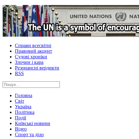
Справи всесвітні
Правовий акцент
Судові хроніки
Злочин і кара
Резонансні вердикти
RSS
Головна
Світ
Україна
Політика
Події
Київські новини
Відео
Спорт та діло