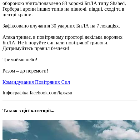
обороною збито/подавлено 83 ворожі БпЛА типу Shahed,
Гербера і дрони інших типів на півночі, півдні, сході та в
центрі країни.
Зафіксовано влучання 30 ударних БпЛА на 7 локаціях.
Атака триває, в повітряному просторі декілька ворожих
БпЛА. Не ігноруйте сигнали повітряної тривоги.
Дотримуйтесь правил безпеки!
Тримаймо небо!
Разом – до перемоги!
Командування Повітряних Сил
Інфографіка facebook.com/kpszsu
Також з цієї категорії...