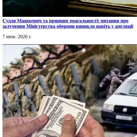
​Суддя Машкевич та принцип змагальності: питання про
залучення Міністерства оборони виникло навіть у апеляції
7 июн. 2026 г.