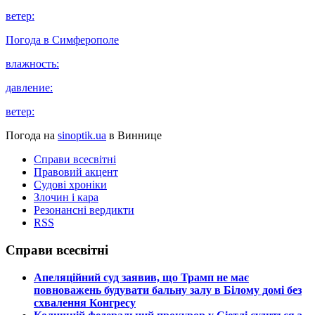
ветер:
Погода в
Симферополе
влажность:
давление:
ветер:
Погода на
sinoptik.ua
в Виннице
Справи всесвітні
Правовий акцент
Судові хроніки
Злочин і кара
Резонансні вердикти
RSS
Справи всесвітні
​Апеляційний суд заявив, що Трамп не має
повноважень будувати бальну залу в Білому домі без
схвалення Конгресу