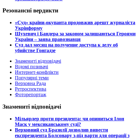
Резонансні вердикти
​«Суд» країни-окупанта продовжив арешт журналіста
Укрінформу
Шухевич і Бандера за законом залишаються Героями
України – заява правознавця
Суд дал месяц на получение доступа к делу об
убийстве Гонгадзе
Знамениті відповідачі
Відомі позивачі
Интернет-конфлікти
Популярні теми
Верховна Рада
Ретроспектива
Фоторепортаж
Знамениті відповідачі
​Мільярдер проти президента: чи опиниться Ілон
Маск у мексиканському суді?
​Верховний суд Бразилії дозволив вивести
експрезидента Болсонару з-під варти для операції з