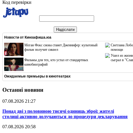
Код перевірки
Надіслати
Новости от
Киноафиша.юа
Меган Фокс снова станет Дженнифер: культовый
Светлана Лобо
фильм получит сиквел
помощи
Ушел из жизни
Фильмы для тех, кто устал от стандартных
сыграл в "Сла
кинобиографий
Ожидаемые премьеры в кинотеатрах
Останні новини
07.08.2026 21:27
​Понад дві з половиною тисячі одиниць зброї: жителі
столиці активно долучаються до процедури декларування
07.08.2026 20:58