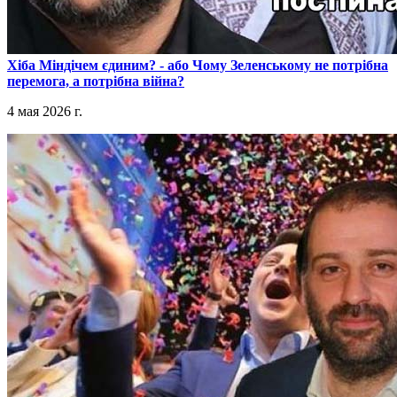
​Хіба Міндічем єдиним? - або Чому Зеленському не потрібна
перемога, а потрібна війна?
4 мая 2026 г.