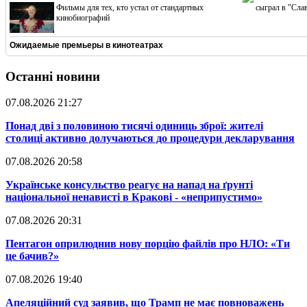
Фильмы для тех, кто устал от стандартных
сыграл в "Сла
кинобиографий
Ожидаемые премьеры в кинотеатрах
Останні новини
07.08.2026 21:27
​Понад дві з половиною тисячі одиниць зброї: жителі
столиці активно долучаються до процедури декларування
07.08.2026 20:58
​Українське консульство реагує на напад на ґрунті
національної ненависті в Кракові - «неприпустимо»
07.08.2026 20:31
​Пентагон оприлюднив нову порцію файлів про НЛО: «Ти
це бачив?»
07.08.2026 19:40
​Апеляційний суд заявив, що Трамп не має повноважень