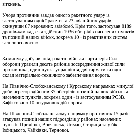
зіткнень.
Учора противник завдав одного ракетного удару із
застосуванням однієї ракети та 23 авіаційних ударів,
скинувши 87 керованих авіабомб. Крім того, застосував 8189
дронів-камікадзе та здійснив 1936 обстрілів населених пунктів
та позицій наших військ, зокрема 10 - із реактивних систем
залпового вогню.
За минулу добу авіація, ракетні війська і артилерія Сил
оборони уразили десять районів зосередження живої сили
противника, один пункт управління, дві гармати та один
склад матеріально-технічного забезпечення ворога.
На Північно-Слобожанському і Курському напрямках минулої
доби агресор здійснив 35 обстрілів позицій наших військ та
населених пунктів, зокрема один - із застосуванням РСЗВ.
Зафіксовано 10 штурмових дій ворога.
На Південно-Слобожанському напрямку противник 15 разів
атакував позиції наших підрозділів у районах населених
пунктів Приліпка, Вовчанськ, Лиман, Стариця та у бік
Ізбицького, Чайківки, Тернової.