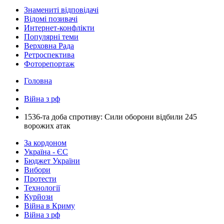
Знамениті відповідачі
Відомі позивачі
Интернет-конфлікти
Популярні теми
Верховна Рада
Ретроспектива
Фоторепортаж
Головна
Війна з рф
​1536-та доба спротиву: Сили оборони відбили 245
ворожих атак
За кордоном
Україна - ЄС
Бюджет України
Вибори
Протести
Технології
Курйози
Війна в Криму
Війна з рф