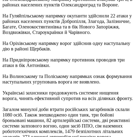
районах населених пунктів Олександроград та Вороне.
На Гуляйпільському напрямку окупанти здійснили 22 атаки у
районах населених пунктів Добропілля, Злагода, Залізничне,
Багате, Оленокостянтинівка та в бік Нового Запоріжжя,
Воздвижівки, Староукраїнки й Чарівного.
На Оріхівському напрямку ворог здійснив одну наступальну
дію в районі Щербаків.
На Придніпровському напрямку противник проводив три
атаки в бік Антонівки.
На Волинському та Поліському напрямках ознак формування
наступальних угруповань ворога не виявлено.
Українські захисники продовжують системне нищення
ворога, чинять ефективний супротив на всіх ділянках фронту.
Загалом минулої доби втрати російських загарбників склали
1080 осіб. Також знешкоджено один танк, три бойові
броньовані машини, 82 артилерійські системи, дві реактивні
системи залпового вогню, один засіб ППО, сім наземних
робототехнічних комплексів, 1479 безпілотних літальних
апаратів, 373 одиниці автомобільної техніки ворога.