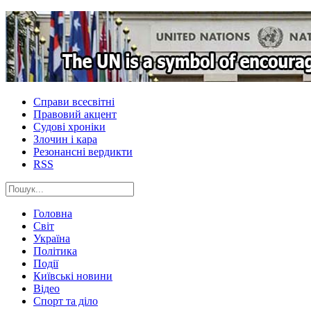
Справи всесвітні
Правовий акцент
Судові хроніки
Злочин і кара
Резонансні вердикти
RSS
Головна
Світ
Україна
Політика
Події
Київські новини
Відео
Спорт та діло