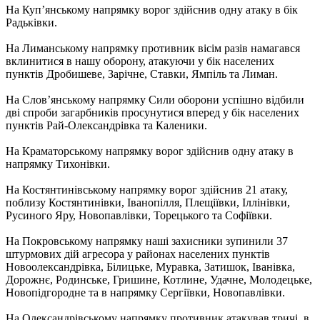
На Куп’янському напрямку ворог здійснив одну атаку в бік
Радьківки.
На Лиманському напрямку противник вісім разів намагався
вклинитися в нашу оборону, атакуючи у бік населених
пунктів Дробишеве, Зарічне, Ставки, Ямпіль та Лиман.
На Слов’янському напрямку Сили оборони успішно відбили
дві спроби загарбників просунутися вперед у бік населених
пунктів Рай-Олександрівка та Каленики.
На Краматорському напрямку ворог здійснив одну атаку в
напрямку Тихонівки.
На Костянтинівському напрямку ворог здійснив 21 атаку,
поблизу Костянтинівки, Іванопілля, Плещіївки, Іллінівки,
Русиного Яру, Новопавлівки, Торецького та Софіївки.
На Покровському напрямку наші захисники зупинили 37
штурмових дій агресора у районах населених пунктів
Новоолександрівка, Білицьке, Муравка, Затишок, Іванівка,
Дорожнє, Родинське, Гришине, Котлине, Удачне, Молодецьке,
Новопідгородне та в напрямку Сергіївки, Новопавлівки.
На Олександрівському напрямку противник атакував тричі, в