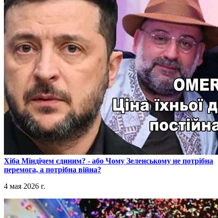
​Хіба Міндічем єдиним? - або Чому Зеленському не потрібна
перемога, а потрібна війна?
4 мая 2026 г.