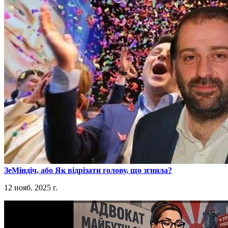
​ЗеМіндіч, або Як відрізати голову, що згнила?
12 нояб. 2025 г.