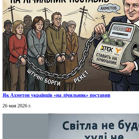
​Як Ахметов українців «на лічильник» поставив
26 мая 2026 г.