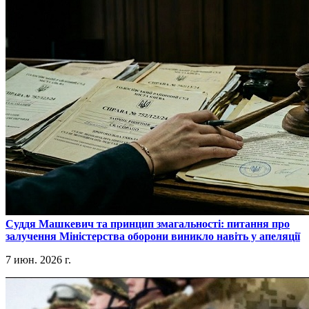
​Суддя Машкевич та принцип змагальності: питання про
залучення Міністерства оборони виникло навіть у апеляції
7 июн. 2026 г.