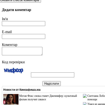
Оновити список коментарів
Додати коментар
Ім'я
E-mail
Коментар
Код перевірки
Надіслати
Новости от
Киноафиша.юа
Меган Фокс снова станет Дженнифер: культовый
Светлана Лобо
фильм получит сиквел
помощи
Ушел из жизни