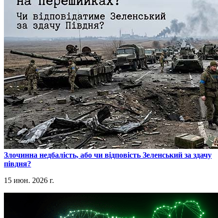
​Злочинна недбалість, або чи відповість Зеленський за здачу
півдня?
15 июн. 2026 г.