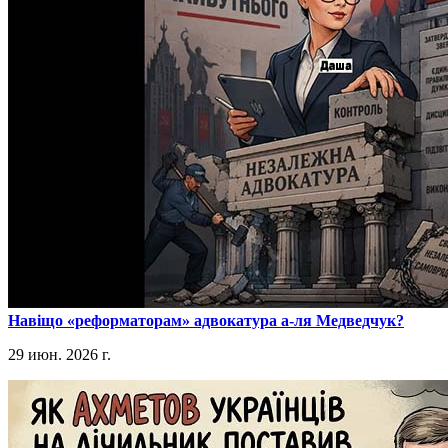
​Навіщо «реформаторам» адвокатура а-ля Медведчук?
29 июн. 2026 г.