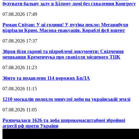
будувати бальну залу в Білому домі без схвалення Конгресу
07.08.2026 17:49
​Роман Світан: У ці години! У путіна пекло: Мегавибухи
відрізали Крим. Масова евакуація. Кораблі фсб вщент
07.08.2026 17:37
​Зброя біля скроні та підроблені документи: Свідчення
мешканця Кременчука про свавілля місцевого ТЦК
07.08.2026 11:23
​Збито та подавлено 114 ворожих БпЛА
07.08.2026 11:15
​1210 москалів подохло минулої доби на українській землі
07.08.2026 11:05
​Розпочалася 1626-та доба широкомасштабної збройної
агресії рф проти України