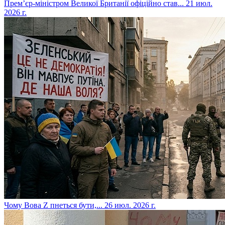
​Прем’єр-міністром Великої Британії офіційно став...
21 июл.
2026 г.
​Чому Вова Z пнеться бути,...
26 июл. 2026 г.