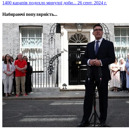
​1400 кацапів подохло минулої доби...
26 сент. 2024 г.
Набираючі популярність...