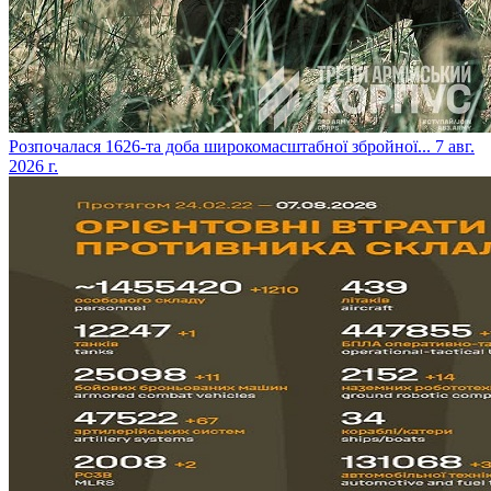
​Розпочалася 1626-та доба широкомасштабної збройної...
7 авг.
2026 г.