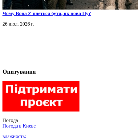
​Чому Вова Z пнеться бути, як вова Пу?
26 июл. 2026 г.
Опитування
Погода
Погода в
Киеве
влажность: