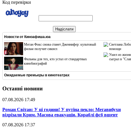
Код перевірки
Надіслати
Новости от
Киноафиша.юа
Меган Фокс снова станет Дженнифер: культовый
Светлана Лобо
фильм получит сиквел
помощи
Ушел из жизни
Фильмы для тех, кто устал от стандартных
сыграл в "Сла
кинобиографий
Ожидаемые премьеры в кинотеатрах
Останні новини
07.08.2026 17:49
​Роман Світан: У ці години! У путіна пекло: Мегавибухи
відрізали Крим. Масова евакуація. Кораблі фсб вщент
07.08.2026 17:37