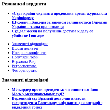
Резонансні вердикти
​«Суд» країни-окупанта продовжив арешт журналіста
Укрінформу
Шухевич і Бандера за законом залишаються Героями
України – заява правознавця
Суд дал месяц на получение доступа к делу об
убийстве Гонгадзе
Знамениті відповідачі
Відомі позивачі
Интернет-конфлікти
Популярні теми
Верховна Рада
Ретроспектива
Фоторепортаж
Знамениті відповідачі
​Мільярдер проти президента: чи опиниться Ілон
Маск у мексиканському суді?
​Верховний суд Бразилії дозволив вивести
експрезидента Болсонару з-під варти для операції з
видалення грижі