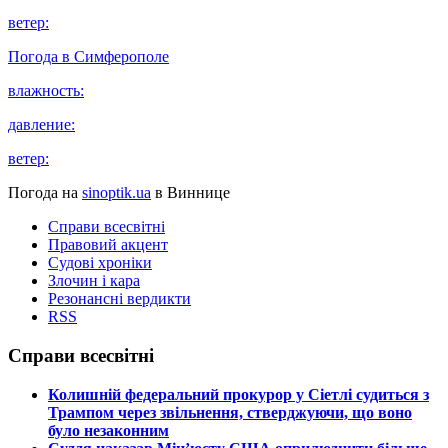
ветер:
Погода в
Симферополе
влажность:
давление:
ветер:
Погода на
sinoptik.ua
в Виннице
Справи всесвітні
Правовий акцент
Судові хроніки
Злочин і кара
Резонансні вердикти
RSS
Справи всесвітні
​Колишній федеральний прокурор у Сіетлі судиться з
Трампом через звільнення, стверджуючи, що воно
було незаконним