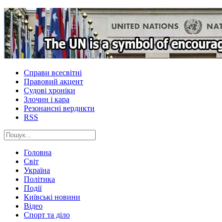
Справи всесвітні
Правовий акцент
Судові хроніки
Злочин і кара
Резонансні вердикти
RSS
Головна
Світ
Україна
Політика
Події
Київські новини
Відео
Спорт та діло