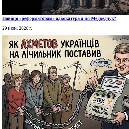
​Навіщо «реформаторам» адвокатура а-ля Медведчук?
29 июн. 2026 г.