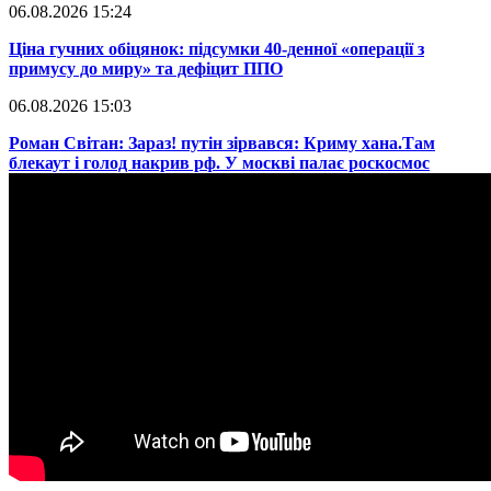
06.08.2026 15:24
​Ціна гучних обіцянок: підсумки 40-денної «операції з
примусу до миру» та дефіцит ППО
06.08.2026 15:03
​Роман Світан: Зараз! путін зірвався: Криму хана.Там
блекаут і голод накрив рф. У москві палає роскосмос