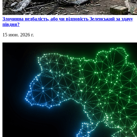
​Злочинна недбалість, або чи відповість Зеленський за здачу
півдня?
15 июн. 2026 г.