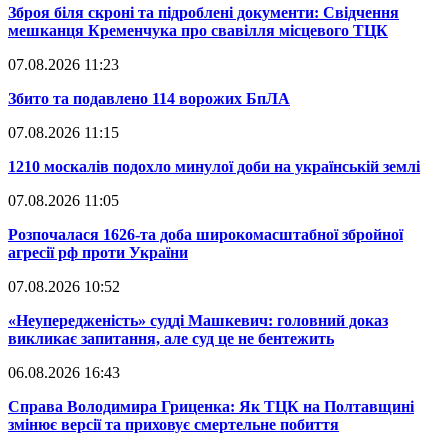
​Зброя біля скроні та підроблені документи: Свідчення
мешканця Кременчука про свавілля місцевого ТЦК
07.08.2026 11:23
​Збито та подавлено 114 ворожих БпЛА
07.08.2026 11:15
​1210 москалів подохло минулої доби на українській землі
07.08.2026 11:05
​Розпочалася 1626-та доба широкомасштабної збройної
агресії рф проти України
07.08.2026 10:52
​«Неупередженість» судді Машкевич: головний доказ
викликає запитання, але суд це не бентежить
06.08.2026 16:43
​Справа Володимира Гриценка: Як ТЦК на Полтавщині
змінює версії та приховує смертельне побиття