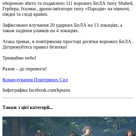
обороною збито та подавлено 111 ворожих БпЛА типу Shahed,
Гербера, Італмас, дрони-імітатори типу «Пародія» на півночі,
півдні та сході країни.
Зафіксовано влучання 20 ударних БпЛА на 13 локаціях, а
також падіння уламків на 4 локаціях.
Атака триває, в повітряному просторі десятки ворожих БпЛА.
Дотримуйтесь правил безпеки!
Тримаймо небо!
Разом – до перемоги!
Командування Повітряних Сил
Інфографіка facebook.com/kpszsu
Також з цієї категорії...