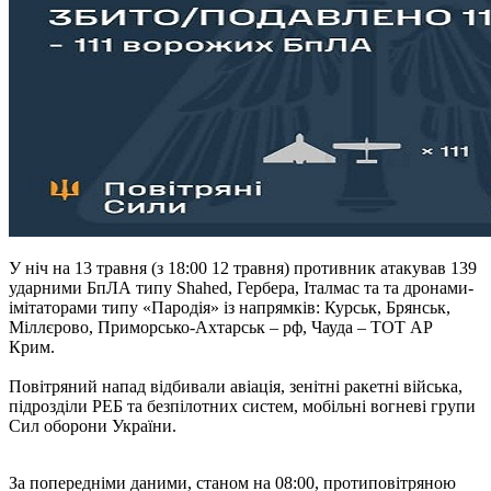
У ніч на 13 травня (з 18:00 12 травня) противник атакував 139
ударними БпЛА типу Shahed, Гербера, Італмас та та дронами-
імітаторами типу «Пародія» із напрямків: Курськ, Брянськ,
Міллєрово, Приморсько-Ахтарськ – рф, Чауда – ТОТ АР
Крим.
Повітряний напад відбивали авіація, зенітні ракетні війська,
підрозділи РЕБ та безпілотних систем, мобільні вогневі групи
Сил оборони України.
За попередніми даними, станом на 08:00, протиповітряною