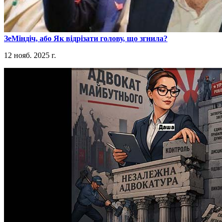
​ЗеМіндіч, або Як відрізати голову, що згнила?
12 нояб. 2025 г.