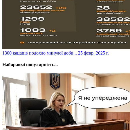
​1300 кацапів подохло минулої доби...
25 февр. 2025 г.
Набираючі популярність...