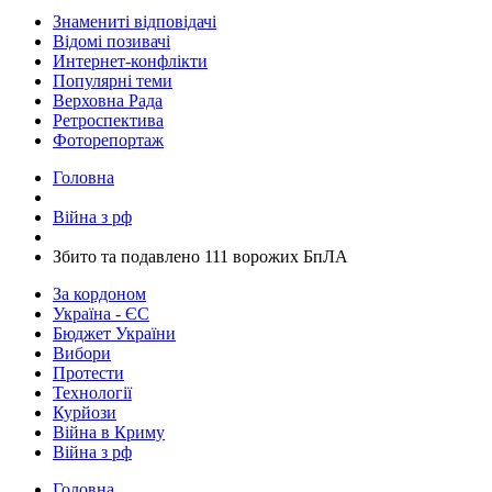
Знамениті відповідачі
Відомі позивачі
Интернет-конфлікти
Популярні теми
Верховна Рада
Ретроспектива
Фоторепортаж
Головна
Війна з рф
​Збито та подавлено 111 ворожих БпЛА
За кордоном
Україна - ЄС
Бюджет України
Вибори
Протести
Технології
Курйози
Війна в Криму
Війна з рф
Головна