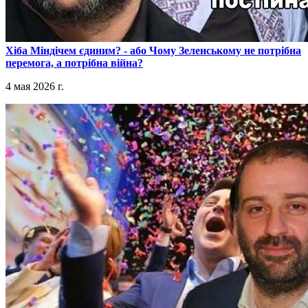
​Хіба Міндічем єдиним? - або Чому Зеленському не потрібна
перемога, а потрібна війна?
4 мая 2026 г.