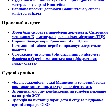
​Суддя наказав Мін’юсту США оприлюднити більше
матеріалів у справі Епштейна
​Варшава просить допомоги Вашингтона у справі
міністра-втікача
Правовий акцент
​Зброя біля скроні та підроблені документи: Свідчення
мешканця Кременчука про свавілля місцевого ТЦК
​Справа Володимира Гриценка: Як ТЦК на
Полтавщині змінює версії та приховує смертельне
побиття
​Самозахист чи злочин? Як стрілянину з пістолета
Флобера в Одесі намагаються кваліфікувати як
тяжку статтю
Судові хроніки
​«Неупередженість» судді Машкевич: головний доказ
викликає запитання, але суд це не бентежить
​За рішеннями суду конфісковані автомобілі передано
на потреби ЗСУ
​Трагедія на виставці зброї: деталі суду та відправка
організатора до СІЗО