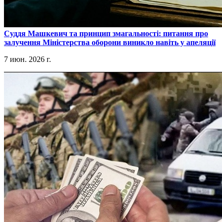
​Суддя Машкевич та принцип змагальності: питання про
залучення Міністерства оборони виникло навіть у апеляції
7 июн. 2026 г.