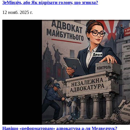
​ЗеМіндіч, або Як відрізати голову, що згнила?
12 нояб. 2025 г.
​Навіщо «реформаторам» адвокатура а-ля Медведчук?