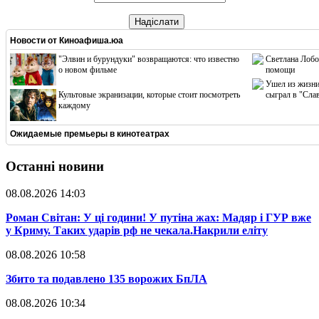
Надіслати
Новости от
Киноафиша.юа
"Элвин и бурундуки" возвращаются: что известно
Светлана Лобо
о новом фильме
помощи
Ушел из жизни
Культовые экранизации, которые стоит посмотреть
сыграл в "Сла
каждому
Ожидаемые премьеры в кинотеатрах
Останні новини
08.08.2026 14:03
​Роман Світан: У ці години! У путіна жах: Мадяр і ГУР вже
у Криму. Таких ударів рф не чекала.Накрили еліту
08.08.2026 10:58
​Збито та подавлено 135 ворожих БпЛА
08.08.2026 10:34