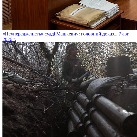
​«Неупередженість» судді Машкевич: головний доказ...
7 авг.
2026 г.