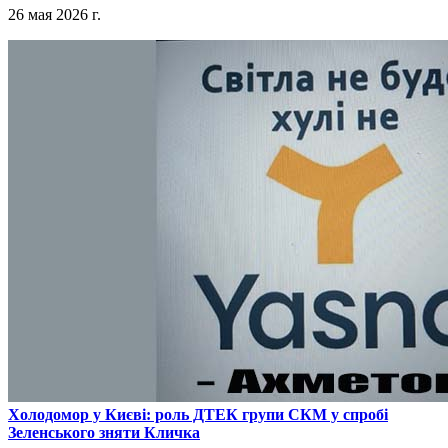
26 мая 2026 г.
​Холодомор у Києві: роль ДТЕК групи СКМ у спробі
Зеленського зняти Кличка