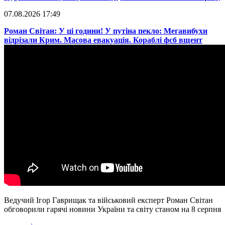
07.08.2026 17:49
​Роман Світан: У ці години! У путіна пекло: Мегавибухи
відрізали Крим. Масова евакуація. Кораблі фсб вщент
Ведучий Ігор Гаврищак та військовий експерт Роман Світан
обговорили гарячі новини України та світу станом на 8 серпня