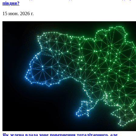
півдня?
15 июн. 2026 г.
​Як зелена влада хоче повернення тоталітарного, але