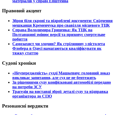
матеріалів у справі Епштейна
Правовий акцент
​Зброя біля скроні та підроблені документи: Свідчення
мешканця Кременчука про свавілля місцевого ТЦК
​Справа Володимира Гриценка: Як ТЦК на
Полтавщині змінює версії та приховує смертельне
побиття
​Самозахист чи злочин? Як стрілянину з пістолета
Флобера в Одесі намагаються кваліфікувати як
тяжку статтю
Судові хроніки
​«Неупередженість» судді Машкевич: головний доказ
викликає запитання, але суд це не бентежить
​За рішеннями суду конфісковані автомобілі передано
на потреби ЗСУ
​Трагедія на виставці зброї: деталі суду та відправка
організатора до СІЗО
Резонансні вердикти