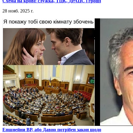
​Схема на крові: служка, ТЦК, ДРАЦС і гроші
28 нояб. 2025 г.
​Епшнейни ВР, або Давно потрібен закон щодо