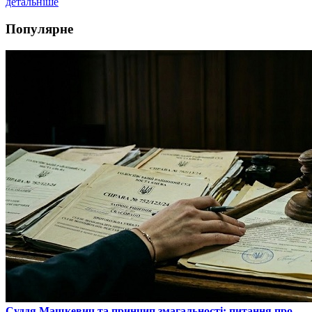
детальніше
Популярне
​Суддя Машкевич та принцип змагальності: питання про