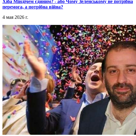
​Хіба Міндічем єдиним? - або Чому Зеленському не потрібна
перемога, а потрібна війна?
4 мая 2026 г.