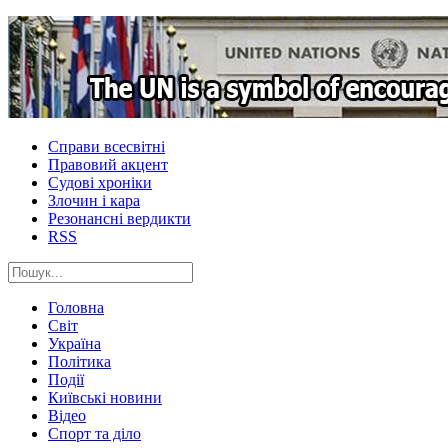
Справи всесвітні
Правовий акцент
Судові хроніки
Злочин і кара
Резонансні вердикти
RSS
Головна
Світ
Україна
Політика
Події
Київські новини
Відео
Спорт та діло