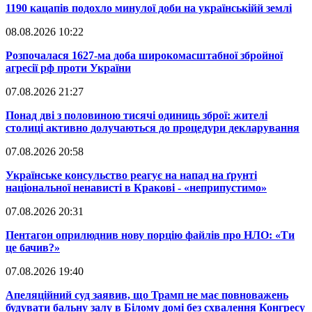
​1190 кацапів подохло минулої доби на українськійй землі
08.08.2026 10:22
​Розпочалася 1627-ма доба широкомасштабної збройної
агресії рф проти України
07.08.2026 21:27
​Понад дві з половиною тисячі одиниць зброї: жителі
столиці активно долучаються до процедури декларування
07.08.2026 20:58
​Українське консульство реагує на напад на ґрунті
національної ненависті в Кракові - «неприпустимо»
07.08.2026 20:31
​Пентагон оприлюднив нову порцію файлів про НЛО: «Ти
це бачив?»
07.08.2026 19:40
​Апеляційний суд заявив, що Трамп не має повноважень
будувати бальну залу в Білому домі без схвалення Конгресу