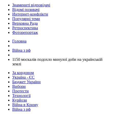
Знамениті відповідачі
Відомі позивачі
Интернет-конфлікти
Популярні теми
Верховна Рада
Ретроспектива
Фоторепортаж
Головна
Війна з рф
​1150 москалів подохло минулої доби на українській
землі
За кордоном
Україна - ЄС
Бюджет України
Вибори
Протести
Технології
Курйози
Війна в Криму
Війна з рф