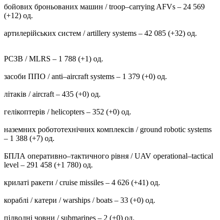
бойових броньованих машин / troop–carrying AFVs – 24 569
(+12) од.
артилерійських систем / artillery systems – 42 085 (+32) од.
РСЗВ / MLRS – 1 788 (+1) од.
засоби ППО / anti–aircraft systems – 1 379 (+0) од.
літаків / aircraft – 435 (+0) од.
гелікоптерів / helicopters – 352 (+0) од.
наземних робототехнічних комплексів / ground robotic systems
– 1 388 (+7) од.
БПЛА оперативно–тактичного рівня / UAV operational–tactical
level – 291 458 (+1 780) од.
крилаті ракети / cruise missiles – 4 626 (+41) од.
кораблі / катери / warships / boats – 33 (+0) од.
підводні човни / submarines – 2 (+0) од.