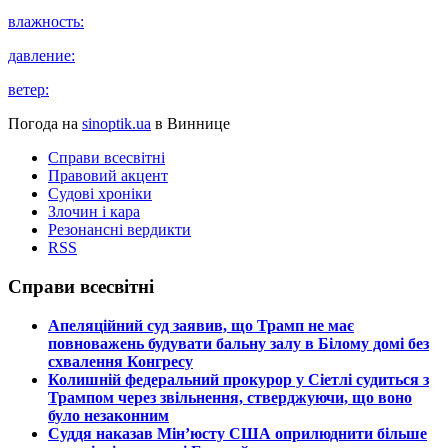
влажность:
давление:
ветер:
Погода на
sinoptik.ua
в Виннице
Справи всесвітні
Правовий акцент
Судові хроніки
Злочин і кара
Резонансні вердикти
RSS
Справи всесвітні
​Апеляційний суд заявив, що Трамп не має
повноважень будувати бальну залу в Білому домі без
схвалення Конгресу
​Колишній федеральний прокурор у Сіетлі судиться з
Трампом через звільнення, стверджуючи, що воно
було незаконним
​Суддя наказав Мін’юсту США оприлюднити більше