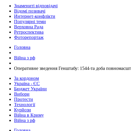
Знамениті відповідачі
Відомі позивачі
Интернет-конфлікти
Популярні теми
Верховна Рада
Ретроспектива
Фоторепортаж
Головна
Війна з рф
​Оперативне зведення Генштабу: 1544-та доба повномасшта
За кордоном
Україна - ЄС
Бюджет України
Вибори
Протести
Технології
Курйози
Війна в Криму
Війна з рф
Головна