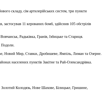
бового складу, сім артилерійських систем, три пункти
, застосував 11 керованих бомб, здійснив 105 обстрілів
овчанськ, Радьківка, Гранів, Ізбицьке та Стариця.
а Подоли.
ве, Новий Мир, Ставки, Дробишеве, Ямпіль, Лиман та Озерне.
йонах населених пунктів Закітне та Рай-Олександрівка.
, Золотий Колодязь, Нове Шахове, Білицьке, Гришине,