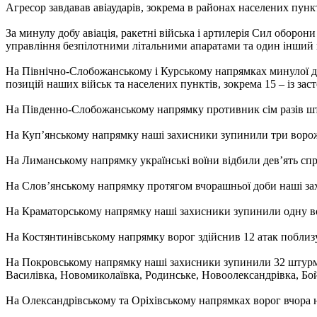
Агресор завдавав авіаударів, зокрема в районах населених пункт
За минулу добу авіація, ракетні війська і артилерія Сил оборон
управління безпілотними літальними апаратами та один інший
На Північно-Слобожанському і Курському напрямках минулої доби
позицій наших військ та населених пунктів, зокрема 15 – із з
На Південно-Слобожанському напрямку противник сім разів штур
На Куп’янському напрямку наші захисники зупинили три ворож
На Лиманському напрямку українські воїни відбили дев’ять сп
На Слов’янському напрямку протягом вчорашньої доби наші зах
На Краматорському напрямку наші захисники зупинили одну во
На Костянтинівському напрямку ворог здійснив 12 атак поблизу
На Покровському напрямку наші захисники зупинили 32 штурмов
Василівка, Новомиколаївка, Родинське, Новоолександрівка, Бой
На Олександрівському та Оріхівському напрямках ворог вчора 