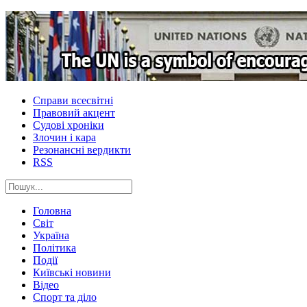
Справи всесвітні
Правовий акцент
Судові хроніки
Злочин і кара
Резонансні вердикти
RSS
Головна
Світ
Україна
Політика
Події
Київські новини
Відео
Спорт та діло