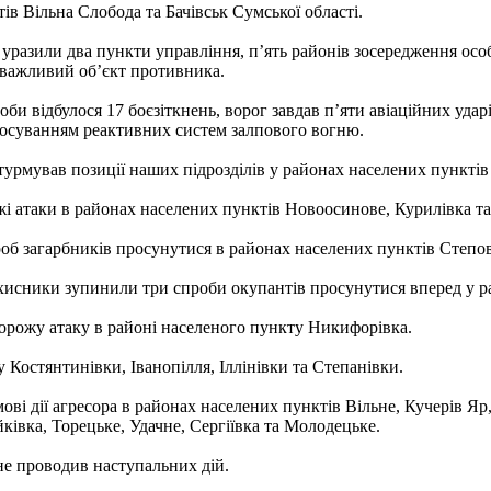
ів Вільна Слобода та Бачівськ Сумської області.
и уразили два пункти управління, п’ять районів зосередження осо
 важливий об’єкт противника.
 відбулося 17 боєзіткнень, ворог завдав п’яти авіаційних ударів
астосуванням реактивних систем залпового вогню.
мував позиції наших підрозділів у районах населених пунктів В
і атаки в районах населених пунктів Новоосинове, Курилівка т
роб загарбників просунутися в районах населених пунктів Степо
исники зупинили три спроби окупантів просунутися вперед у ра
рожу атаку в районі населеного пункту Никифорівка.
 Костянтинівки, Іванопілля, Іллінівки та Степанівки.
і дії агресора в районах населених пунктів Вільне, Кучерів Яр
ківка, Торецьке, Удачне, Сергіївка та Молодецьке.
не проводив наступальних дій.