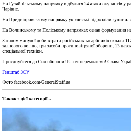
На Гуляйпільському напрямку відбулися 24 атаки окупантів у ра
Чарівне.
На Придніпровському напрямку українські підрозділи зупинили
На Волинському та Поліському напрямках ознак формування на
Загалом минулої доби втрати російських загарбників склали 117
залпового вогню, три засоби протиповітряної оборони, 13 назем
спеціальної техніки.
Приєднуйтеся до Сил оборони! Разом переможемо! Слава Украї
Генштаб ЗСУ
Фото facebook.com/GeneralStaff.ua
Також з цієї категорії...