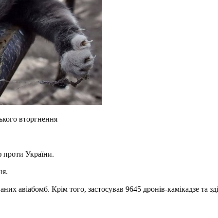
ського вторгнення
ф проти України.
ня.
аних авіабомб. Крім того, застосував 9645 дронів-камікадзе та з