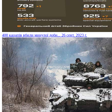
​400 кацапів вбили минулої доби...
26 сент. 2023 г.