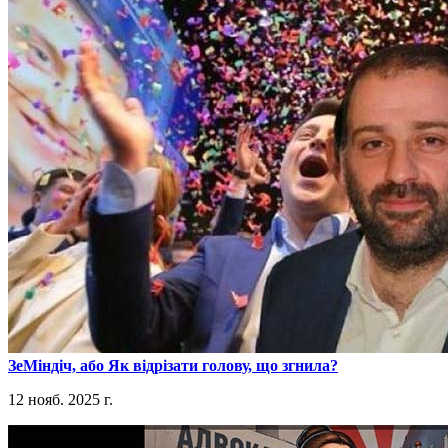
​ЗеМіндіч, або Як відрізати голову, що згнила?
12 нояб. 2025 г.