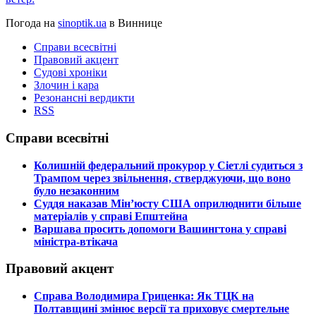
Погода на
sinoptik.ua
в Виннице
Справи всесвітні
Правовий акцент
Судові хроніки
Злочин і кара
Резонансні вердикти
RSS
Справи всесвітні
​Колишній федеральний прокурор у Сіетлі судиться з
Трампом через звільнення, стверджуючи, що воно
було незаконним
​Суддя наказав Мін’юсту США оприлюднити більше
матеріалів у справі Епштейна
​Варшава просить допомоги Вашингтона у справі
міністра-втікача
Правовий акцент
​Справа Володимира Гриценка: Як ТЦК на
Полтавщині змінює версії та приховує смертельне