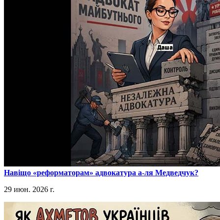
​Навіщо «реформаторам» адвокатура а-ля Медведчук?
29 июн. 2026 г.