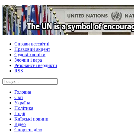
Справи всесвітні
Правовий акцент
Судові хроніки
Злочин і кара
Резонансні вердикти
RSS
Головна
Світ
Україна
Політика
Події
Київські новини
Відео
Спорт та діло