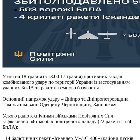
У ніч на 18 травня (з 18.00 17 травня) противник завдав
комбінованого удару по території України із застосуванням
ударних БпЛА та ракет наземного базування.
Основний напрямок удару – Дніпро та Дніпропетровщина.
Також атаковано Одещину, Чернігівщину, Запоріжжя.
Усього радіотехнічними військами Повітряних Сил
зафіксовано 546 засобів повітряного нападу (22 ракети і 524
БпЛА):
- 14 балістичних ракет «Іскандер-М»/«С-400» (райони пусків –