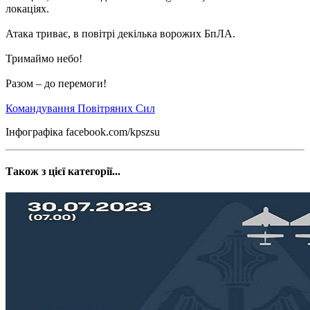
локаціях.
Атака триває, в повітрі декілька ворожих БпЛА.
Тримаймо небо!
Разом – до перемоги!
Командування Повітряних Сил
Інфографіка facebook.com/kpszsu
Також з цієї категорії...