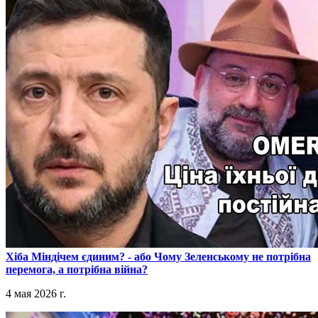
​Хіба Міндічем єдиним? - або Чому Зеленському не потрібна
перемога, а потрібна війна?
4 мая 2026 г.