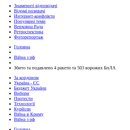
Знамениті відповідачі
Відомі позивачі
Интернет-конфлікти
Популярні теми
Верховна Рада
Ретроспектива
Фоторепортаж
Головна
Війна з рф
​Збито та подавлено 4 ракети та 503 ворожих БпЛА
За кордоном
Україна - ЄС
Бюджет України
Вибори
Протести
Технології
Курйози
Війна в Криму
Війна з рф
Головна