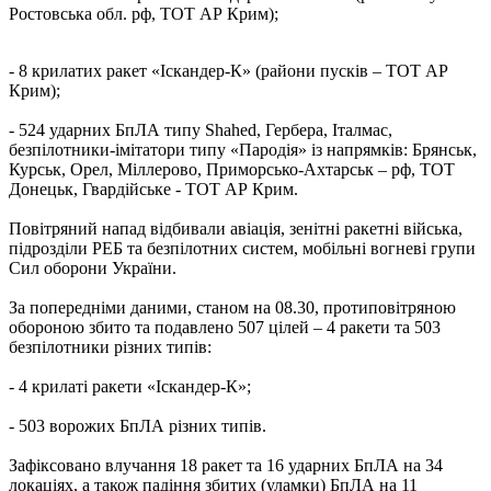
Ростовська обл. рф, ТОТ АР Крим);
- 8 крилатих ракет «Іскандер-К» (райони пусків – ТОТ АР
Крим);
- 524 ударних БпЛА типу Shahed, Гербера, Італмас,
безпілотники-імітатори типу «Пародія» із напрямків: Брянськ,
Курськ, Орел, Міллерово, Приморсько-Ахтарськ – рф, ТОТ
Донецьк, Гвардійське - ТОТ АР Крим.
Повітряний напад відбивали авіація, зенітні ракетні війська,
підрозділи РЕБ та безпілотних систем, мобільні вогневі групи
Сил оборони України.
За попередніми даними, станом на 08.30, протиповітряною
обороною збито та подавлено 507 цілей – 4 ракети та 503
безпілотники різних типів:
- 4 крилаті ракети «Іскандер-К»;
- 503 ворожих БпЛА різних типів.
Зафіксовано влучання 18 ракет та 16 ударних БпЛА на 34
локаціях, а також падіння збитих (уламки) БпЛА на 11