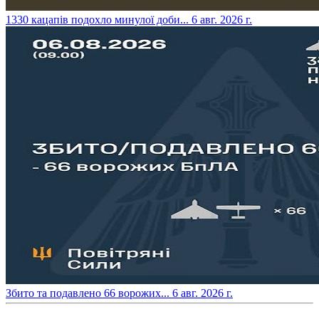
​1330 кацапів подохло минулої доби...
6 авг. 2026 г.
​Збито та подавлено 66 ворожих...
6 авг. 2026 г.