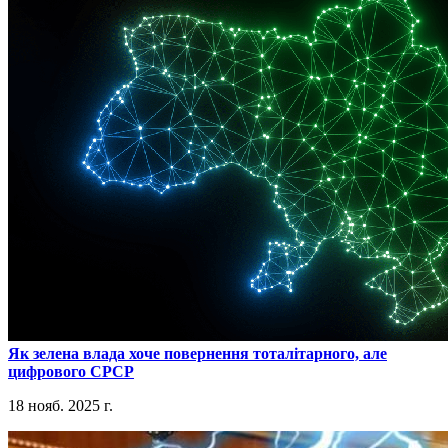
​Як зелена влада хоче повернення тоталітарного, але
цифрового СРСР
18 нояб. 2025 г.