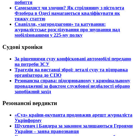
побиття
​Самозахист чи злочин? Як стрілянину з пістолета
Флобера в Одесі намагаються кваліфікувати як
тяжку статтю
​Свавілля, «загородзагони» та катування:
журналістське розслідування про знущання над
мобілізованими у 225-му полку
Судові хроніки
​За рішеннями суду конфісковані автомобілі передано
на потреби ЗСУ
​Трагедія на виставці зброї: деталі суду та відправка
організатора до СІЗО
​Резонансна справа: підозрюваному у кримінальному
провадженні за фактом службової недбалості обрано
запобіжний захід
Резонансні вердикти
​«Суд» країни-окупанта продовжив арешт журналіста
Укрінформу
Шухевич і Бандера за законом залишаються Героями
України – заява правознавця