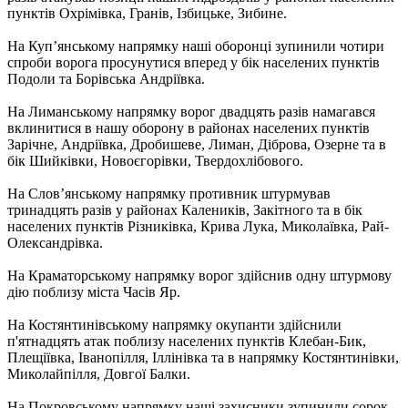
пунктів Охрімівка, Гранів, Ізбицьке, Зибине.
На Куп’янському напрямку наші оборонці зупинили чотири
спроби ворога просунутися вперед у бік населених пунктів
Подоли та Борівська Андріївка.
На Лиманському напрямку ворог двадцять разів намагався
вклинитися в нашу оборону в районах населених пунктів
Зарічне, Андріївка, Дробишеве, Лиман, Діброва, Озерне та в
бік Шийківки, Новоєгорівки, Твердохлібового.
На Слов’янському напрямку противник штурмував
тринадцять разів у районах Калеників, Закітного та в бік
населених пунктів Різниківка, Крива Лука, Миколаївка, Рай-
Олександрівка.
На Краматорському напрямку ворог здійснив одну штурмову
дію поблизу міста Часів Яр.
На Костянтинівському напрямку окупанти здійснили
п'ятнадцять атак поблизу населених пунктів Клебан-Бик,
Плещіївка, Іванопілля, Іллінівка та в напрямку Костянтинівки,
Миколайпілля, Довгої Балки.
На Покровському напрямку наші захисники зупинили сорок