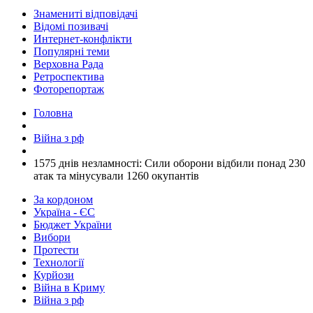
Знамениті відповідачі
Відомі позивачі
Интернет-конфлікти
Популярні теми
Верховна Рада
Ретроспектива
Фоторепортаж
Головна
Війна з рф
​1575 днів незламності: Сили оборони відбили понад 230
атак та мінусували 1260 окупантів
За кордоном
Україна - ЄС
Бюджет України
Вибори
Протести
Технології
Курйози
Війна в Криму
Війна з рф