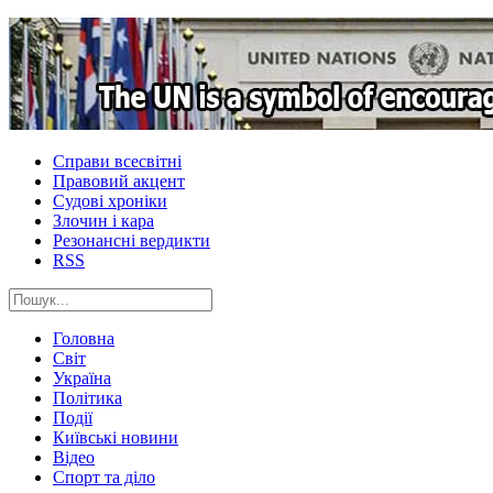
Справи всесвітні
Правовий акцент
Судові хроніки
Злочин і кара
Резонансні вердикти
RSS
Головна
Світ
Україна
Політика
Події
Київські новини
Відео
Спорт та діло