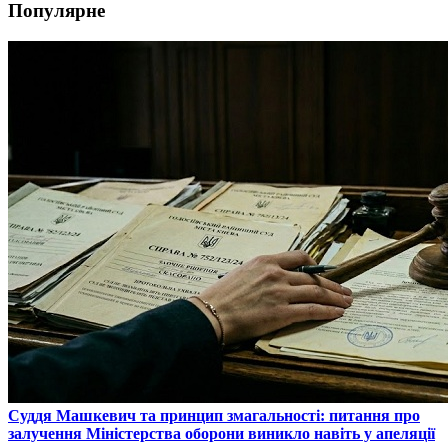
Популярне
​Суддя Машкевич та принцип змагальності: питання про
залучення Міністерства оборони виникло навіть у апеляції