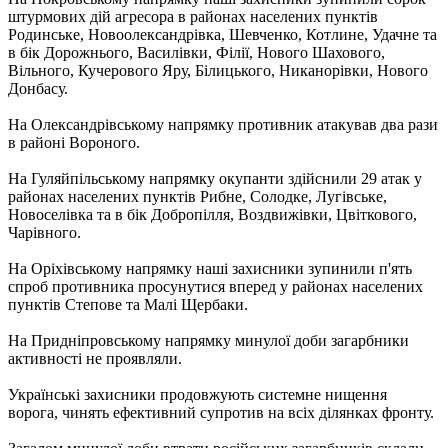
штурмових дій агресора в районах населених пунктів
Родинське, Новоолександрівка, Шевченко, Котлине, Удачне та
в бік Дорожнього, Василівки, Філії, Нового Шахового,
Вільного, Кучерового Яру, Білицького, Никанорівки, Нового
Донбасу.
На Олександрівському напрямку противник атакував два рази
в районі Вороного.
На Гуляйпільському напрямку окупанти здійснили 29 атак у
районах населених пунктів Рибне, Солодке, Лугівське,
Новоселівка та в бік Добропілля, Воздвижівки, Цвіткового,
Чарівного.
На Оріхівському напрямку наші захисники зупинили п'ять
спроб противника просунутися вперед у районах населених
пунктів Степове та Малі Щербаки.
На Придніпровському напрямку минулої доби загарбники
активності не проявляли.
Українські захисники продовжують системне нищення
ворога, чинять ефективний супротив на всіх ділянках фронту.