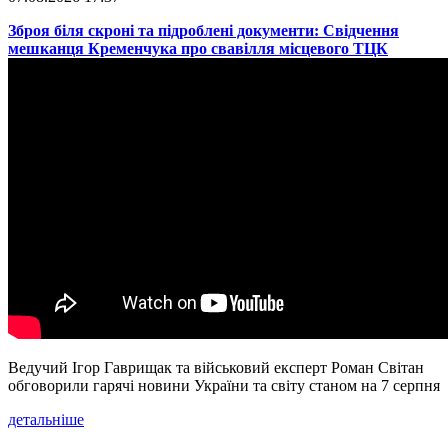
​Зброя біля скроні та підроблені документи: Свідчення
мешканця Кременчука про свавілля місцевого ТЦК
Ведучий Ігор Гаврищак та військовий експерт Роман Світан
обговорили гарячі новини України та світу станом на 7 серпня
детальніше