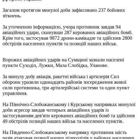
Загалом протягом минулої доби зафіксовано 237 бойових
зіткнень.
За уточненою інформацією, учора противник завдав 94
авіаційних удари, скинувши 287 керованих авіаційних бомб.
Крім того, застосував 9872 дрони-камікадзе та здійснив 2800
обстрілів населених пунктів та позицій наших військ.
Ворожих авіаційних ударів на Сумщині зазнали населені
пункти Суходіл, Лужки, Мала Слобідка, Уланове.
За минулу добу авіація, ракетні війська і артилерія Сил
оборони уразили одинадцять районів зосередження живої
сили противника, три артилерійські системи та один пункт
управління.
На Північно-Слобожанському і Курському напрямках минулої
доби агресор завдав чотирьох авіаційних ударів із
застосуванням дев'яти керованих авіаційних бомб та здійснив
49 обстрілів позицій наших військ та населених пунктів.
На Південно-Слобожанському напрямку противник шість
разів атакував позиції наших підрозділів у районах населених