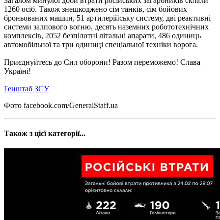
Загалом минулої доби втрати російських загарбників склали
1260 осіб. Також знешкоджено сім танків, сім бойових
броньованих машин, 51 артилерійську систему, дві реактивні
системи залпового вогню, десять наземних робототехнічних
комплексів, 2052 безпілотні літальні апарати, 486 одиниць
автомобільної та три одиниці спеціальної техніки ворога.
Приєднуйтесь до Сил оборони! Разом переможемо! Слава
Україні!
Генштаб ЗСУ
Фото facebook.com/GeneralStaff.ua
Також з цієї категорії...