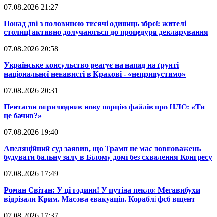
07.08.2026 21:27
​Понад дві з половиною тисячі одиниць зброї: жителі
столиці активно долучаються до процедури декларування
07.08.2026 20:58
​Українське консульство реагує на напад на ґрунті
національної ненависті в Кракові - «неприпустимо»
07.08.2026 20:31
​Пентагон оприлюднив нову порцію файлів про НЛО: «Ти
це бачив?»
07.08.2026 19:40
​Апеляційний суд заявив, що Трамп не має повноважень
будувати бальну залу в Білому домі без схвалення Конгресу
07.08.2026 17:49
​Роман Світан: У ці години! У путіна пекло: Мегавибухи
відрізали Крим. Масова евакуація. Кораблі фсб вщент
07.08.2026 17:37