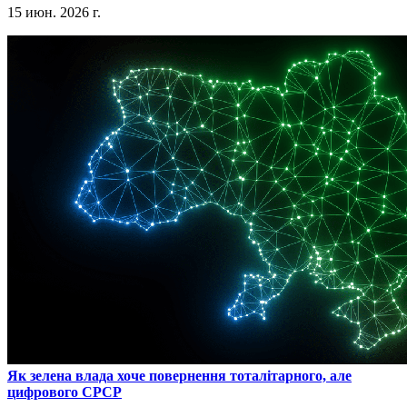
15 июн. 2026 г.
​Як зелена влада хоче повернення тоталітарного, але
цифрового СРСР