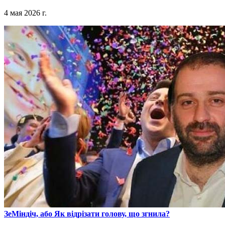
4 мая 2026 г.
​ЗеМіндіч, або Як відрізати голову, що згнила?