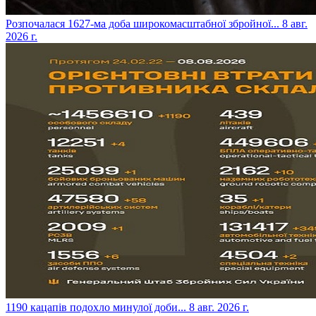
​Розпочалася 1627-ма доба широкомасштабної збройної...
8 авг.
2026 г.
​1190 кацапів подохло минулої доби...
8 авг. 2026 г.