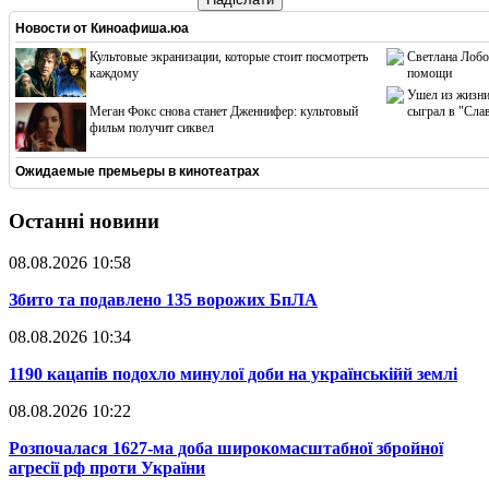
Новости от
Киноафиша.юа
Культовые экранизации, которые стоит посмотреть
Светлана Лобо
каждому
помощи
Ушел из жизни
Меган Фокс снова станет Дженнифер: культовый
сыграл в "Сла
фильм получит сиквел
Ожидаемые премьеры в кинотеатрах
Останні новини
08.08.2026 10:58
​Збито та подавлено 135 ворожих БпЛА
08.08.2026 10:34
​1190 кацапів подохло минулої доби на українськійй землі
08.08.2026 10:22
​Розпочалася 1627-ма доба широкомасштабної збройної
агресії рф проти України