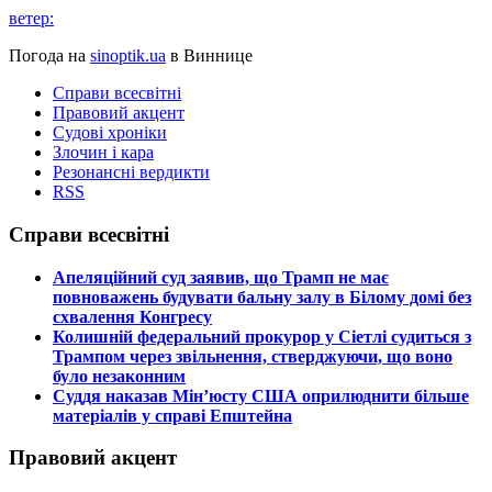
ветер:
Погода на
sinoptik.ua
в Виннице
Справи всесвітні
Правовий акцент
Судові хроніки
Злочин і кара
Резонансні вердикти
RSS
Справи всесвітні
​Апеляційний суд заявив, що Трамп не має
повноважень будувати бальну залу в Білому домі без
схвалення Конгресу
​Колишній федеральний прокурор у Сіетлі судиться з
Трампом через звільнення, стверджуючи, що воно
було незаконним
​Суддя наказав Мін’юсту США оприлюднити більше
матеріалів у справі Епштейна
Правовий акцент