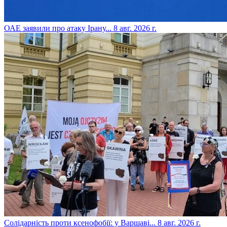
​ОАЕ заявили про атаку Ірану...
8 авг. 2026 г.
​Солідарність проти ксенофобії: у Варшаві...
8 авг. 2026 г.