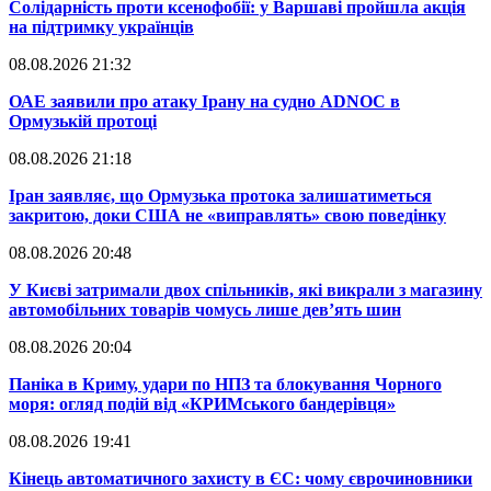
​Солідарність проти ксенофобії: у Варшаві пройшла акція
на підтримку українців
08.08.2026 21:32
​ОАЕ заявили про атаку Ірану на судно ADNOC в
Ормузькій протоці
08.08.2026 21:18
​Іран заявляє, що Ормузька протока залишатиметься
закритою, доки США не «виправлять» свою поведінку
08.08.2026 20:48
​У Києві затримали двох спільників, які викрали з магазину
автомобільних товарів чомусь лише дев’ять шин
08.08.2026 20:04
Паніка в Криму, удари по НПЗ та блокування Чорного
моря: огляд подій від «КРИМського бандерівця»
08.08.2026 19:41
​Кінець автоматичного захисту в ЄС: чому єврочиновники