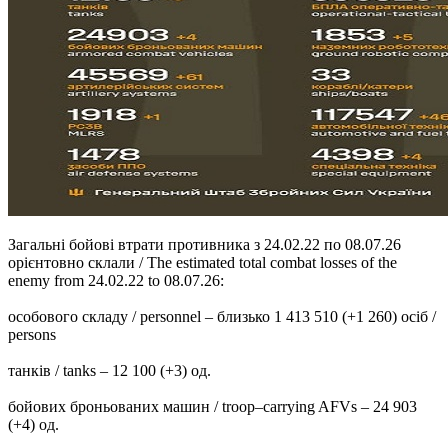
Загальні бойові втрати противника з 24.02.22 по 08.07.26
орієнтовно склали / The estimated total combat losses of the
enemy from 24.02.22 to 08.07.26:
особового складу / personnel – близько 1 413 510 (+1 260) осіб /
persons
танків / tanks – 12 100 (+3) од.
бойових броньованих машин / troop–carrying AFVs – 24 903
(+4) од.