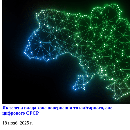
​Як зелена влада хоче повернення тоталітарного, але
цифрового СРСР
18 нояб. 2025 г.