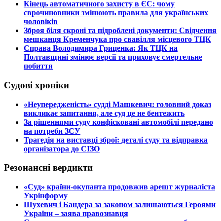
​Кінець автоматичного захисту в ЄС: чому
єврочиновники змінюють правила для українських
чоловіків
​Зброя біля скроні та підроблені документи: Свідчення
мешканця Кременчука про свавілля місцевого ТЦК
​Справа Володимира Гриценка: Як ТЦК на
Полтавщині змінює версії та приховує смертельне
побиття
Судові хроніки
​«Неупередженість» судді Машкевич: головний доказ
викликає запитання, але суд це не бентежить
​За рішеннями суду конфісковані автомобілі передано
на потреби ЗСУ
​Трагедія на виставці зброї: деталі суду та відправка
організатора до СІЗО
Резонансні вердикти
​«Суд» країни-окупанта продовжив арешт журналіста
Укрінформу
Шухевич і Бандера за законом залишаються Героями
України – заява правознавця