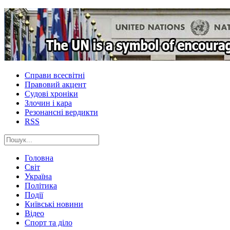
Справи всесвітні
Правовий акцент
Судові хроніки
Злочин і кара
Резонансні вердикти
RSS
Головна
Світ
Україна
Політика
Події
Київські новини
Відео
Спорт та діло