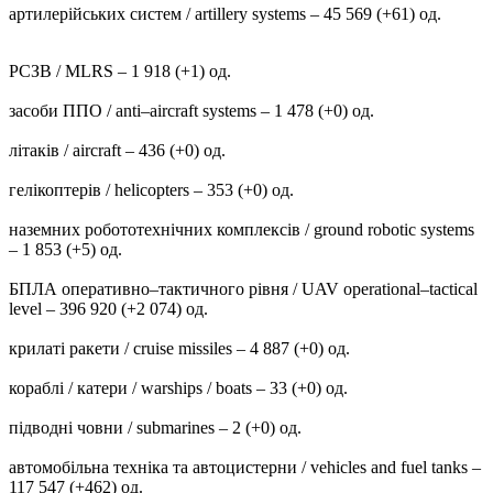
артилерійських систем / artillery systems – 45 569 (+61) од.
РСЗВ / MLRS – 1 918 (+1) од.
засоби ППО / anti–aircraft systems – 1 478 (+0) од.
літаків / aircraft – 436 (+0) од.
гелікоптерів / helicopters – 353 (+0) од.
наземних робототехнічних комплексів / ground robotic systems
– 1 853 (+5) од.
БПЛА оперативно–тактичного рівня / UAV operational–tactical
level – 396 920 (+2 074) од.
крилаті ракети / cruise missiles – 4 887 (+0) од.
кораблі / катери / warships / boats – 33 (+0) од.
підводні човни / submarines – 2 (+0) од.
автомобільна техніка та автоцистерни / vehicles and fuel tanks –
117 547 (+462) од.