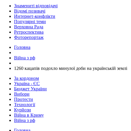
Знамениті відповідачі
Відомі позивачі
Интернет-конфлікти
Популярні теми
Верховна Рада
Ретроспектива
Фоторепортаж
Головна
Війна з рф
​1260 кацапів подохло минулої доби на українській землі
За кордоном
Україна - ЄС
Бюджет України
Вибори
Протести
Технології
Курйози
Війна в Криму
Війна з рф
Головна