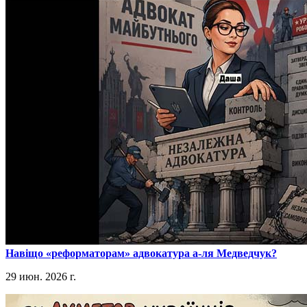
​Навіщо «реформаторам» адвокатура а-ля Медведчук?
29 июн. 2026 г.