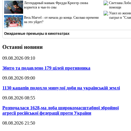
Легендарный маньяк Фредди Крюгер снова
Светлана Лобо
ворвется в чьи-то сны
помощи
Ушел из жизни
Весь Marvel - от начала до конца. Сколько времени
сыграл в "Сла
на это уйдет?
Ожидаемые премьеры в кинотеатрах
Останні новини
09.08.2026 09:10
​Збито та подавлено 179 цілей противника
09.08.2026 09:00
​1130 кацапів подохло минулої доби на українській землі
09.08.2026 08:55
​Розпочалася 1628-ма доба широкомасштабної збройної
агресії російської федерації проти України
08.08.2026 21:50