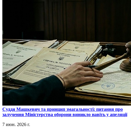
​Суддя Машкевич та принцип змагальності: питання про
залучення Міністерства оборони виникло навіть у апеляції
7 июн. 2026 г.