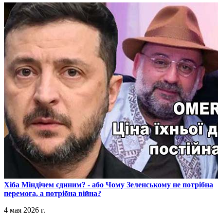
​Хіба Міндічем єдиним? - або Чому Зеленському не потрібна
перемога, а потрібна війна?
4 мая 2026 г.