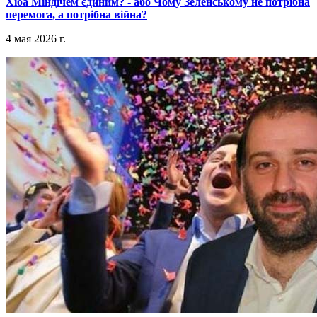
​Хіба Міндічем єдиним? - або Чому Зеленському не потрібна
перемога, а потрібна війна?
4 мая 2026 г.