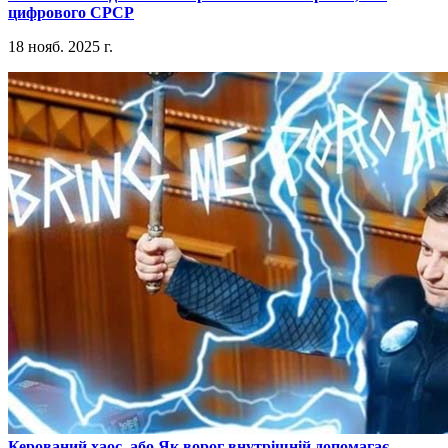
цифрового СРСР
18 нояб. 2025 г.
​Керований хаос, або Як ворог внутрішній допомагає