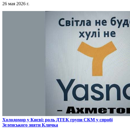
26 мая 2026 г.
​Холодомор у Києві: роль ДТЕК групи СКМ у спробі
Зеленського зняти Кличка