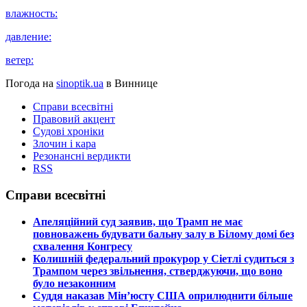
влажность:
давление:
ветер:
Погода на
sinoptik.ua
в Виннице
Справи всесвітні
Правовий акцент
Судові хроніки
Злочин і кара
Резонансні вердикти
RSS
Справи всесвітні
​Апеляційний суд заявив, що Трамп не має
повноважень будувати бальну залу в Білому домі без
схвалення Конгресу
​Колишній федеральний прокурор у Сіетлі судиться з
Трампом через звільнення, стверджуючи, що воно
було незаконним
​Суддя наказав Мін’юсту США оприлюднити більше