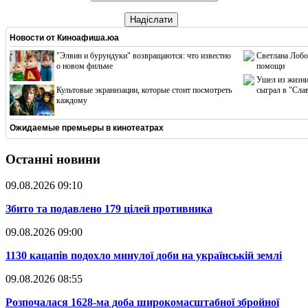
Надіслати
Новости от
Киноафиша.юа
"Элвин и бурундуки" возвращаются: что известно
Светлана Лобо
о новом фильме
помощи
Ушел из жизни
Культовые экранизации, которые стоит посмотреть
сыграл в "Сла
каждому
Ожидаемые премьеры в кинотеатрах
Останні новини
09.08.2026 09:10
​Збито та подавлено 179 цілей противника
09.08.2026 09:00
​1130 кацапів подохло минулої доби на українській землі
09.08.2026 08:55
​Розпочалася 1628-ма доба широкомасштабної збройної