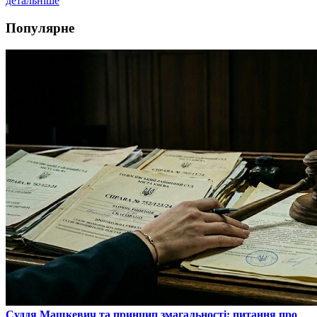
детальніше
Популярне
​Суддя Машкевич та принцип змагальності: питання про