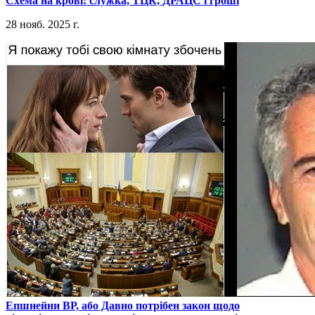
​Схема на крові: служка, ТЦК, ДРАЦС і гроші
28 нояб. 2025 г.
​Епшнейни ВР, або Давно потрібен закон щодо