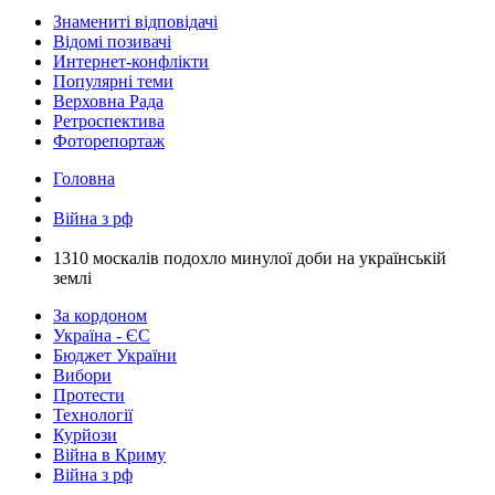
Знамениті відповідачі
Відомі позивачі
Интернет-конфлікти
Популярні теми
Верховна Рада
Ретроспектива
Фоторепортаж
Головна
Війна з рф
​1310 москалів подохло минулої доби на українській
землі
За кордоном
Україна - ЄС
Бюджет України
Вибори
Протести
Технології
Курйози
Війна в Криму
Війна з рф