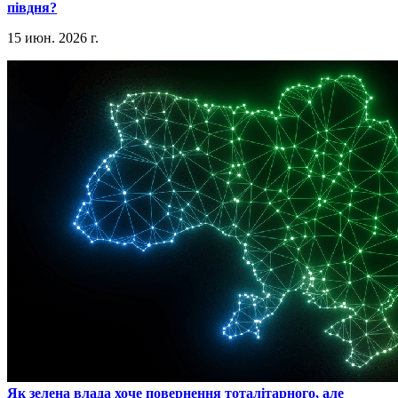
півдня?
15 июн. 2026 г.
​Як зелена влада хоче повернення тоталітарного, але