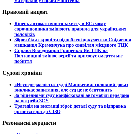
матеріалів у справі Епштейна
Правовий акцент
​Кінець автоматичного захисту в ЄС: чому
єврочиновники змінюють правила для українських
чоловіків
​Зброя біля скроні та підроблені документи: Свідчення
мешканця Кременчука про свавілля місцевого ТЦК
​Справа Володимира Гриценка: Як ТЦК на
Полтавщині змінює версії та приховує смертельне
побиття
Судові хроніки
​«Неупередженість» судді Машкевич: головний доказ
викликає запитання, але суд це не бентежить
​За рішеннями суду конфісковані автомобілі передано
на потреби ЗСУ
​Трагедія на виставці зброї: деталі суду та відправка
організатора до СІЗО
Резонансні вердикти