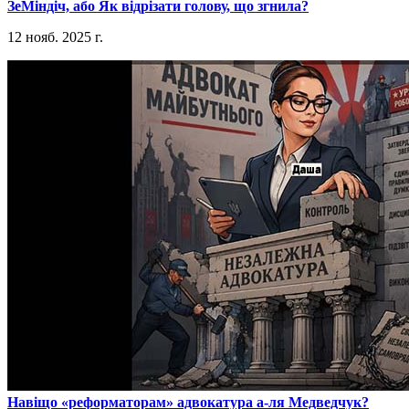
​ЗеМіндіч, або Як відрізати голову, що згнила?
12 нояб. 2025 г.
​Навіщо «реформаторам» адвокатура а-ля Медведчук?