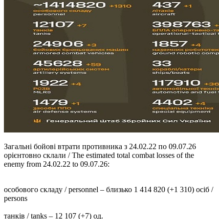
Загальні бойові втрати противника з 24.02.22 по 09.07.26
орієнтовно склали / The estimated total combat losses of the
enemy from 24.02.22 to 09.07.26:
особового складу / personnel – близько 1 414 820 (+1 310) осіб /
persons
танків / tanks – 12 107 (+7) од.