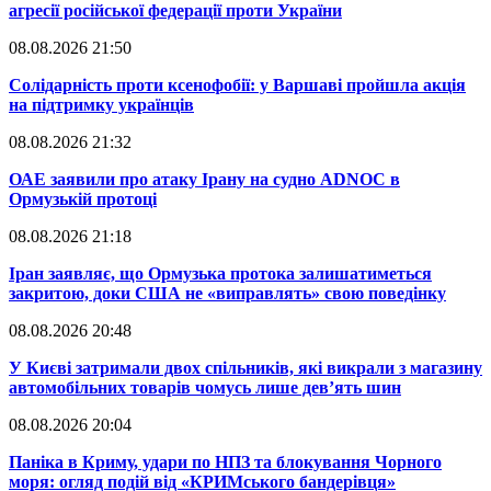
агресії російської федерації проти України
08.08.2026 21:50
​Солідарність проти ксенофобії: у Варшаві пройшла акція
на підтримку українців
08.08.2026 21:32
​ОАЕ заявили про атаку Ірану на судно ADNOC в
Ормузькій протоці
08.08.2026 21:18
​Іран заявляє, що Ормузька протока залишатиметься
закритою, доки США не «виправлять» свою поведінку
08.08.2026 20:48
​У Києві затримали двох спільників, які викрали з магазину
автомобільних товарів чомусь лише дев’ять шин
08.08.2026 20:04
Паніка в Криму, удари по НПЗ та блокування Чорного
моря: огляд подій від «КРИМського бандерівця»