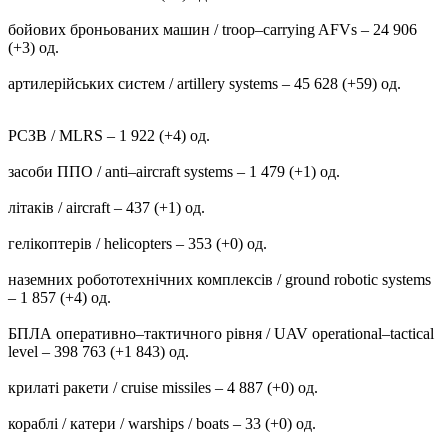
бойових броньованих машин / troop–carrying AFVs – 24 906
(+3) од.
артилерійських систем / artillery systems – 45 628 (+59) од.
РСЗВ / MLRS – 1 922 (+4) од.
засоби ППО / anti–aircraft systems – 1 479 (+1) од.
літаків / aircraft – 437 (+1) од.
гелікоптерів / helicopters – 353 (+0) од.
наземних робототехнічних комплексів / ground robotic systems
– 1 857 (+4) од.
БПЛА оперативно–тактичного рівня / UAV operational–tactical
level – 398 763 (+1 843) од.
крилаті ракети / cruise missiles – 4 887 (+0) од.
кораблі / катери / warships / boats – 33 (+0) од.