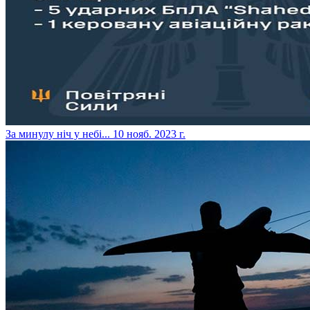
​За минулу ніч у небі...
10 нояб. 2023 г.