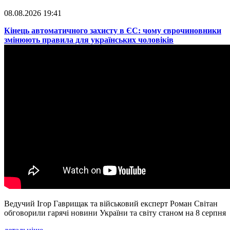
08.08.2026 19:41
​Кінець автоматичного захисту в ЄС: чому єврочиновники
змінюють правила для українських чоловіків
Ведучий Ігор Гаврищак та військовий експерт Роман Світан
обговорили гарячі новини України та світу станом на 8 серпня