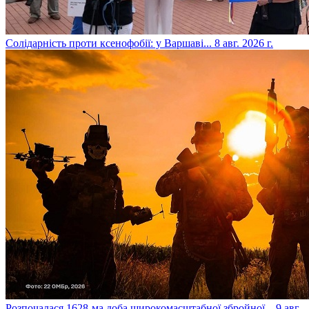
​Солідарність проти ксенофобії: у Варшаві...
8 авг. 2026 г.
​Розпочалася 1628-ма доба широкомасштабної збройної...
9 авг.