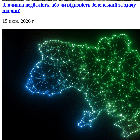
​Злочинна недбалість, або чи відповість Зеленський за здачу
півдня?
15 июн. 2026 г.