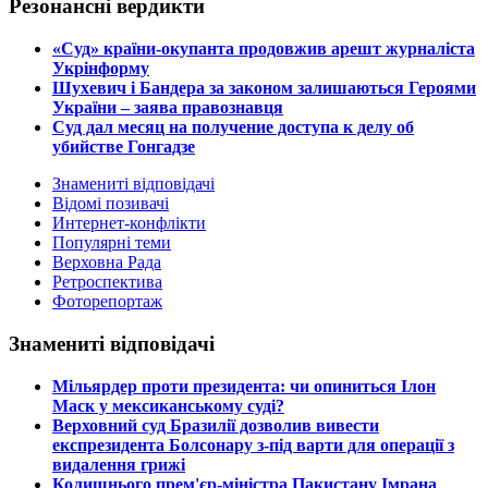
Резонансні вердикти
​«Суд» країни-окупанта продовжив арешт журналіста
Укрінформу
Шухевич і Бандера за законом залишаються Героями
України – заява правознавця
Суд дал месяц на получение доступа к делу об
убийстве Гонгадзе
Знамениті відповідачі
Відомі позивачі
Интернет-конфлікти
Популярні теми
Верховна Рада
Ретроспектива
Фоторепортаж
Знамениті відповідачі
​Мільярдер проти президента: чи опиниться Ілон
Маск у мексиканському суді?
​Верховний суд Бразилії дозволив вивести
експрезидента Болсонару з-під варти для операції з
видалення грижі
​Колишнього прем'єр-міністра Пакистану Імрана