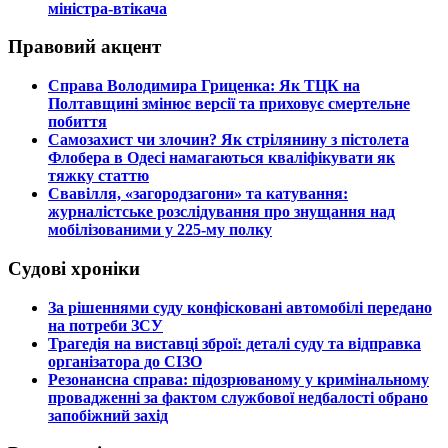
міністра-втікача
Правовий акцент
​Справа Володимира Гриценка: Як ТЦК на
Полтавщині змінює версії та приховує смертельне
побиття
​Самозахист чи злочин? Як стрілянину з пістолета
Флобера в Одесі намагаються кваліфікувати як
тяжку статтю
​Свавілля, «загородзагони» та катування:
журналістське розслідування про знущання над
мобілізованими у 225-му полку
Судові хроніки
​За рішеннями суду конфісковані автомобілі передано
на потреби ЗСУ
​Трагедія на виставці зброї: деталі суду та відправка
організатора до СІЗО
​Резонансна справа: підозрюваному у кримінальному
провадженні за фактом службової недбалості обрано
запобіжний захід