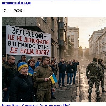
величезної влади
17 апр. 2026 г.
​Чому Вова Z пнеться бути, як вова Пу?