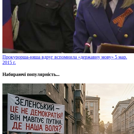
Прокурорша-няша вдруг вспомнила «державну мову»
5 мар.
2015 г.
Набираючі популярність...