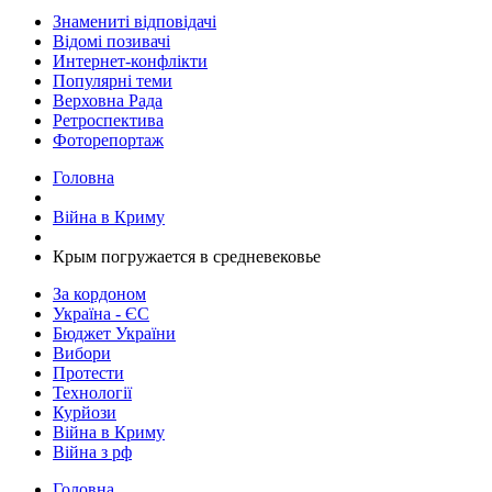
Знамениті відповідачі
Відомі позивачі
Интернет-конфлікти
Популярні теми
Верховна Рада
Ретроспектива
Фоторепортаж
Головна
Війна в Криму
​Крым погружается в средневековье
За кордоном
Україна - ЄС
Бюджет України
Вибори
Протести
Технології
Курйози
Війна в Криму
Війна з рф
Головна