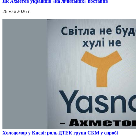
​Як Ахметов українців «на лічильник» поставив
26 мая 2026 г.
​Холодомор у Києві: роль ДТЕК групи СКМ у спробі