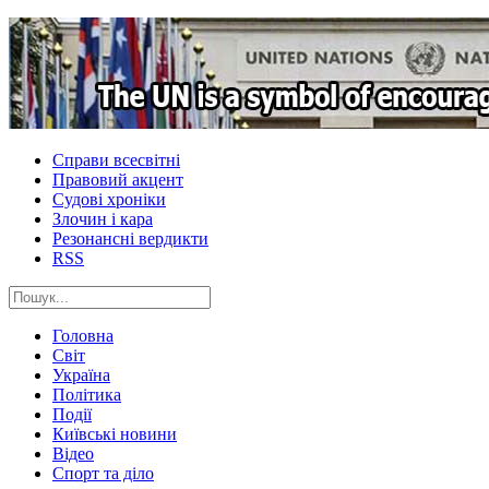
Справи всесвітні
Правовий акцент
Судові хроніки
Злочин і кара
Резонансні вердикти
RSS
Головна
Світ
Україна
Політика
Події
Київські новини
Відео
Спорт та діло