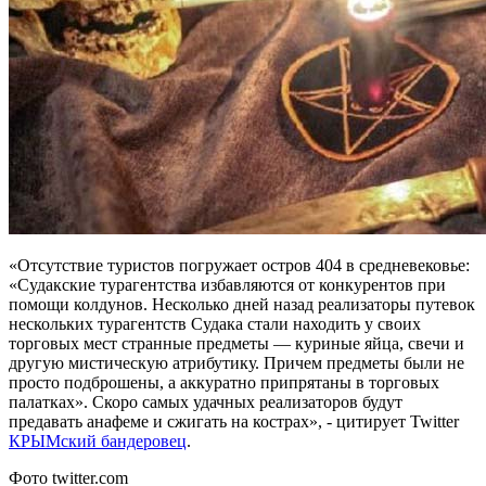
«Отсутствие туристов погружает остров 404 в средневековье:
«Судакские турагентства избавляются от конкурентов при
помощи колдунов. Несколько дней назад реализаторы путевок
нескольких турагентств Судака стали находить у своих
торговых мест странные предметы — куриные яйца, свечи и
другую мистическую атрибутику. Причем предметы были не
просто подброшены, а аккуратно припрятаны в торговых
палатках». Скоро самых удачных реализаторов будут
предавать анафеме и сжигать на кострах», - цитирует Twitter
КРЫМский бандеровец
.
Фото twitter.com