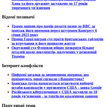
Хана та його дружину засуджено до 17 років
тюремного ув'язнення
Відомі позивачі
​Трамп заявив про намір подати позов до ВВС за
монтаж його промови перед штурмом Конгресу 6
січня 2021 року
​Принц Гаррі виграв суд проти британських таблоїдів
за втручання в його приватне життя
​Окружний суд Флориди обіцяє розкрити більше
деталей щодо документів, вилучених у резиденції
Трампа
Інтернет-конфлікти
​Цифрові загадки за зачиненими дверима: що
приховують дивні сигнали з Вашингтона?
​Іранська група намагається атакувати виборчі
штаби кандидатів у президенти США - заява Google
​Російського кіберзлочинця у США засудили до 10
років ув’язнення - за торгівлю краденими даними
Популярні теми