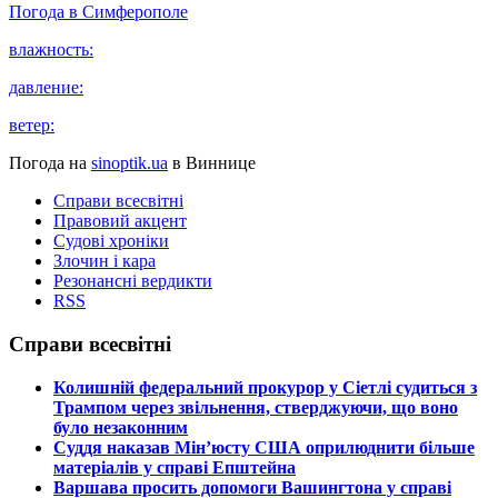
Погода в
Симферополе
влажность:
давление:
ветер:
Погода на
sinoptik.ua
в Виннице
Справи всесвітні
Правовий акцент
Судові хроніки
Злочин і кара
Резонансні вердикти
RSS
Справи всесвітні
​Колишній федеральний прокурор у Сіетлі судиться з
Трампом через звільнення, стверджуючи, що воно
було незаконним
​Суддя наказав Мін’юсту США оприлюднити більше
матеріалів у справі Епштейна
​Варшава просить допомоги Вашингтона у справі