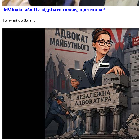
​ЗеМіндіч, або Як відрізати голову, що згнила?
12 нояб. 2025 г.