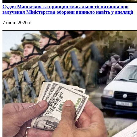
​Суддя Машкевич та принцип змагальності: питання про
залучення Міністерства оборони виникло навіть у апеляції
7 июн. 2026 г.