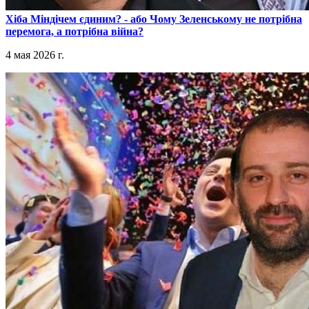
​Хіба Міндічем єдиним? - або Чому Зеленському не потрібна
перемога, а потрібна війна?
4 мая 2026 г.