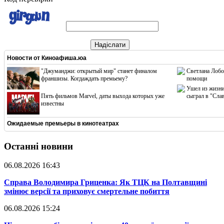
Надіслати
Новости от
Киноафиша.юа
"Джуманджи: открытый мир" станет финалом
Светлана Лобо
франшизы. Когдаждать премьему?
помощи
Ушел из жизни
Пять фильмов Marvel, даты выхода которых уже
сыграл в "Сла
известны
Ожидаемые премьеры в кинотеатрах
Останні новини
06.08.2026 16:43
​Справа Володимира Гриценка: Як ТЦК на Полтавщині
змінює версії та приховує смертельне побиття
06.08.2026 15:24