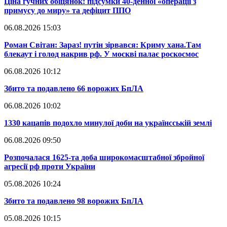
​Ціна гучних обіцянок: підсумки 40-денної «операції з
примусу до миру» та дефіцит ППО
06.08.2026 15:03
​Роман Світан: Зараз! путін зірвався: Криму хана.Там
блекаут і голод накрив рф. У москві палає роскосмос
06.08.2026 10:12
​Збито та подавлено 66 ворожих БпЛА
06.08.2026 10:02
​1330 кацапів подохло минулої доби на українсській землі
06.08.2026 09:50
​Розпочалася 1625-та доба широкомасштабної збройної
агресії рф проти України
05.08.2026 10:24
​Збито та подавлено 98 ворожих БпЛА
05.08.2026 10:15