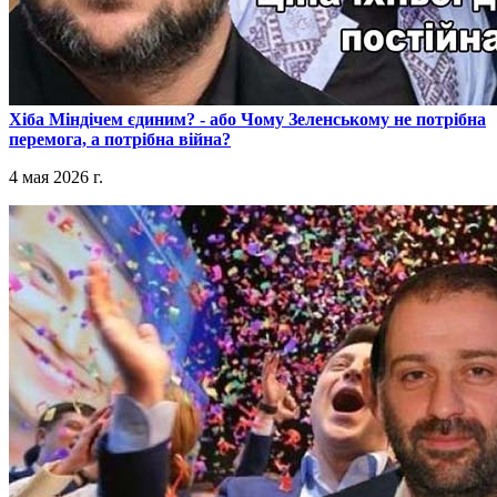
​Хіба Міндічем єдиним? - або Чому Зеленському не потрібна
перемога, а потрібна війна?
4 мая 2026 г.