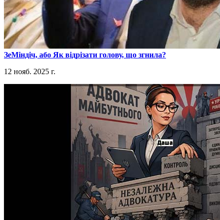
​ЗеМіндіч, або Як відрізати голову, що згнила?
12 нояб. 2025 г.