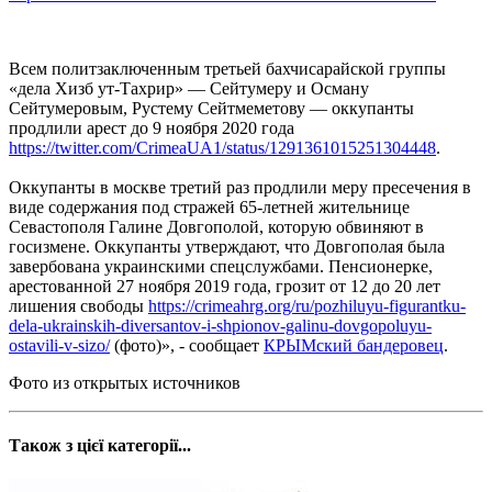
Всем политзаключенным третьей бахчисарайской группы
«дела Хизб ут-Тахрир» — Сейтумеру и Осману
Сейтумеровым, Рустему Сейтмеметову — оккупанты
продлили арест до 9 ноября 2020 года
https://twitter.com/CrimeaUA1/status/1291361015251304448
.
Оккупанты в москве третий раз продлили меру пресечения в
виде содержания под стражей 65-летней жительнице
Севастополя Галине Довгополой, которую обвиняют в
госизмене. Оккупанты утверждают, что Довгополая была
завербована украинскими спецслужбами. Пенсионерке,
арестованной 27 ноября 2019 года, грозит от 12 до 20 лет
лишения свободы
https://crimeahrg.org/ru/pozhiluyu-figurantku-
dela-ukrainskih-diversantov-i-shpionov-galinu-dovgopoluyu-
ostavili-v-sizo/
(фото)», - сообщает
КРЫМский бандеровец
.
Фото из открытых источников
Також з цієї категорії...