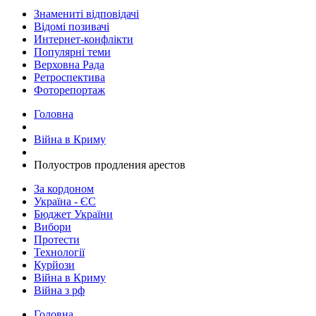
Знамениті відповідачі
Відомі позивачі
Интернет-конфлікти
Популярні теми
Верховна Рада
Ретроспектива
Фоторепортаж
Головна
Війна в Криму
​Полуостров продления арестов
За кордоном
Україна - ЄС
Бюджет України
Вибори
Протести
Технології
Курйози
Війна в Криму
Війна з рф
Головна