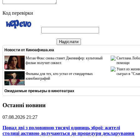
Код перевірки
Надіслати
Новости от
Киноафиша.юа
Меган Фокс снова станет Дженнифер: культовый
Светлана Лобо
фильм получит сиквел
помощи
Ушел из жизни
Фильмы для тех, кто устал от стандартных
сыграл в "Сла
кинобиографий
Ожидаемые премьеры в кинотеатрах
Останні новини
07.08.2026 21:27
​Понад дві з половиною тисячі одиниць зброї: жителі
столиці активно долучаються до процедури декларування