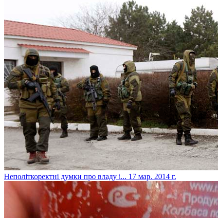
Неполіткоректні думки про владу і...
17 мар. 2014 г.