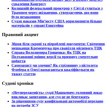
схвалення Конгресу
​Колишній федеральний прокурор у Сіетлі судиться з
Трампом через звільнення, стверджуючи, що воно
було незаконним
​Суддя наказав Мін’юсту США оприлюднити більше
матеріалів у справі Епштейна
Правовий акцент
​Зброя біля скроні та підроблені документи: Свідчення
мешканця Кременчука про свавілля місцевого ТЦК
​Справа Володимира Гриценка: Як ТЦК на
Полтавщині змінює версії та приховує смертельне
побиття
​Самозахист чи злочин? Як стрілянину з пістолета
Флобера в Одесі намагаються кваліфікувати як
тяжку статтю
Судові хроніки
​«Неупередженість» судді Машкевич: головний доказ
викликає запитання, але суд це не бентежить
​За рішеннями суду конфісковані автомобілі передано
на потреби ЗСУ