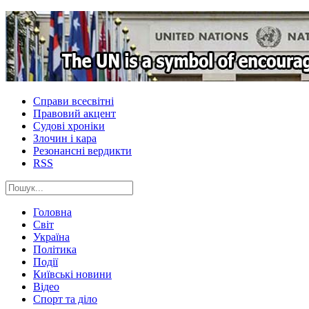
Справи всесвітні
Правовий акцент
Судові хроніки
Злочин і кара
Резонансні вердикти
RSS
Головна
Світ
Україна
Політика
Події
Київські новини
Відео
Спорт та діло