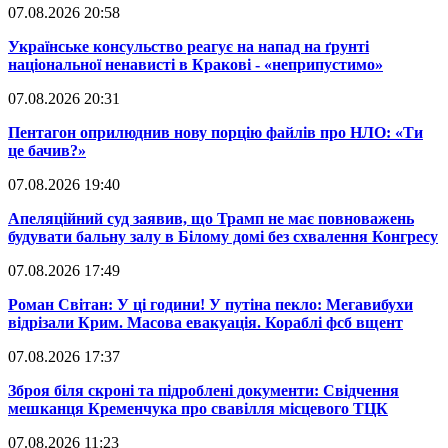
07.08.2026 20:58
​Українське консульство реагує на напад на ґрунті
національної ненависті в Кракові - «неприпустимо»
07.08.2026 20:31
​Пентагон оприлюднив нову порцію файлів про НЛО: «Ти
це бачив?»
07.08.2026 19:40
​Апеляційний суд заявив, що Трамп не має повноважень
будувати бальну залу в Білому домі без схвалення Конгресу
07.08.2026 17:49
​Роман Світан: У ці години! У путіна пекло: Мегавибухи
відрізали Крим. Масова евакуація. Кораблі фсб вщент
07.08.2026 17:37
​Зброя біля скроні та підроблені документи: Свідчення
мешканця Кременчука про свавілля місцевого ТЦК
07.08.2026 11:23