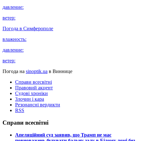
давление:
ветер:
Погода в
Симферополе
влажность:
давление:
ветер:
Погода на
sinoptik.ua
в Виннице
Справи всесвітні
Правовий акцент
Судові хроніки
Злочин і кара
Резонансні вердикти
RSS
Справи всесвітні
​Апеляційний суд заявив, що Трамп не має
повноважень будувати бальну залу в Білому домі без