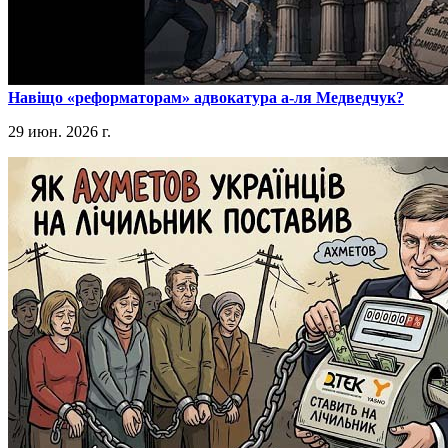
​Навіщо «реформаторам» адвокатура а-ля Медведчук?
29 июн. 2026 г.