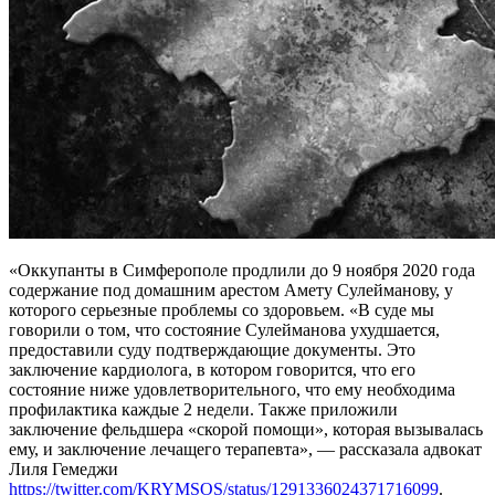
«Оккупанты в Симферополе продлили до 9 ноября 2020 года
содержание под домашним арестом Амету Сулейманову, у
которого серьезные проблемы со здоровьем. «В суде мы
говорили о том, что состояние Сулейманова ухудшается,
предоставили суду подтверждающие документы. Это
заключение кардиолога, в котором говорится, что его
состояние ниже удовлетворительного, что ему необходима
профилактика каждые 2 недели. Также приложили
заключение фельдшера «скорой помощи», которая вызывалась
ему, и заключение лечащего терапевта», — рассказала адвокат
Лиля Гемеджи
https://twitter.com/KRYMSOS/status/1291336024371716099
.