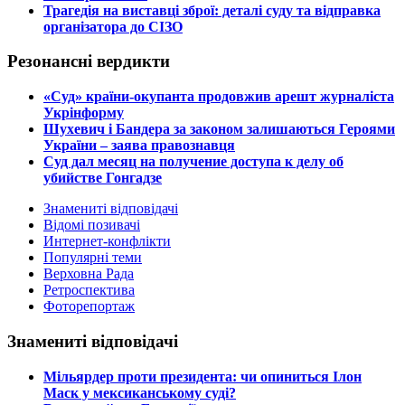
​Трагедія на виставці зброї: деталі суду та відправка
організатора до СІЗО
Резонансні вердикти
​«Суд» країни-окупанта продовжив арешт журналіста
Укрінформу
Шухевич і Бандера за законом залишаються Героями
України – заява правознавця
Суд дал месяц на получение доступа к делу об
убийстве Гонгадзе
Знамениті відповідачі
Відомі позивачі
Интернет-конфлікти
Популярні теми
Верховна Рада
Ретроспектива
Фоторепортаж
Знамениті відповідачі
​Мільярдер проти президента: чи опиниться Ілон
Маск у мексиканському суді?