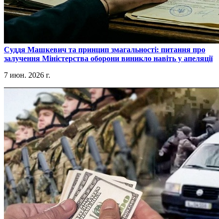
​Суддя Машкевич та принцип змагальності: питання про
залучення Міністерства оборони виникло навіть у апеляції
7 июн. 2026 г.