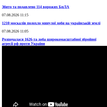
​Збито та подавлено 114 ворожих БпЛА
07.08.2026 11:15
​1210 москалів подохло минулої доби на українській землі
07.08.2026 11:05
​Розпочалася 1626-та доба широкомасштабної збройної
агресії рф проти України