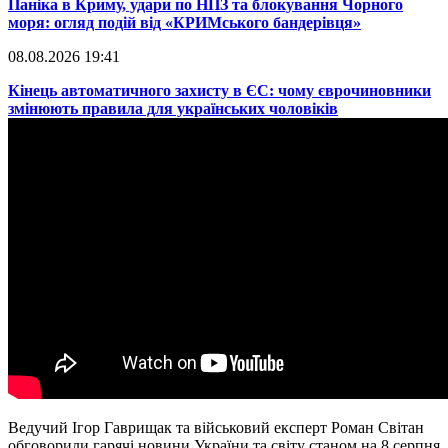
Паніка в Криму, удари по НПЗ та блокування Чорного
моря: огляд подій від «КРИМського бандерівця»
08.08.2026 19:41
​Кінець автоматичного захисту в ЄС: чому єврочиновники
змінюють правила для українських чоловіків
Ведучий Ігор Гаврищак та військовий експерт Роман Світан
обговорили гарячі новини України та світу станом на 8 серпня