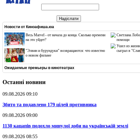
Надіслати
Новости от
Киноафиша.юа
Весь Marvel - от начала до конца. Сколько времени
Светлана Лобо
на это уйдет?
помощи
Ушел из жизни
"Элвин и бурундуки" возвращаются: что известно
сыграл в "Сла
о новом фильме
Ожидаемые премьеры в кинотеатрах
Останні новини
09.08.2026 09:10
​Збито та подавлено 179 цілей противника
09.08.2026 09:00
​1130 кацапів подохло минулої доби на українській землі
09.08.2026 08:55