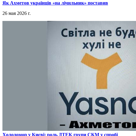
​Як Ахметов українців «на лічильник» поставив
26 мая 2026 г.
​Холодомор у Києві: роль ДТЕК групи СКМ у спробі