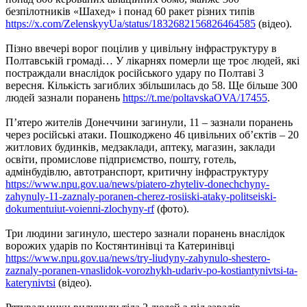
безпілотників «Шахед» і понад 60 ракет різних типів
https://x.com/ZelenskyyUa/status/1832682156826464585
(відео).
Пізно ввечері ворог поцілив у цивільну інфраструктуру в
Полтавській громаді… У лікарнях померли ще троє людей, які
постраждали внаслідок російського удару по Полтаві 3
вересня. Кількість загиблих збільшилась до 58. Ще більше 300
людей зазнали поранень
https://t.me/poltavskaOVA/17455
.
П’ятеро жителів Донеччини загинули, 11 – зазнали поранень
через російські атаки. Пошкоджено 46 цивільних об’єктів – 20
житлових будинків, медзаклади, аптеку, магазин, заклади
освіти, промислове підприємство, пошту, готель,
адмінбудівлю, автотранспорт, критичну інфраструктуру
https://www.npu.gov.ua/news/piatero-zhyteliv-donechchyny-
zahynuly-11-zaznaly-poranen-cherez-rosiiski-ataky-politseiski-
dokumentuiut-voienni-zlochyny-rf
(фото).
Три людини загинуло, шестеро зазнали поранень внаслідок
ворожих ударів по Костянтинівці та Катеринівці
https://www.npu.gov.ua/news/try-liudyny-zahynulo-shestero-
zaznaly-poranen-vnaslidok-vorozhykh-udariv-po-kostiantynivtsi-ta-
katerynivtsi
(відео).