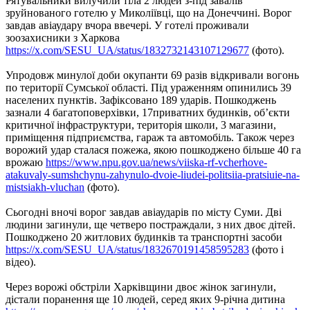
Рятувальники вилучили тіла 2 людей з-під завалів
зруйнованого готелю у Миколіївці, що на Донеччині. Ворог
завдав авіаудару вчора ввечері. У готелі проживали
зоозахисники з Харкова
https://x.com/SESU_UA/status/1832732143107129677
(фото).
Упродовж минулої доби окупанти 69 разів відкривали вогонь
по території Сумської області. Під ураженням опинились 39
населених пунктів. Зафіксовано 189 ударів. Пошкоджень
зазнали 4 багатоповерхівки, 17приватних будинків, обʼєкти
критичної інфраструктури, територія школи, 3 магазини,
приміщення підприємства, гараж та автомобіль. Також через
ворожий удар сталася пожежа, якою пошкоджено більше 40 га
врожаю
https://www.npu.gov.ua/news/viiska-rf-vcherhove-
atakuvaly-sumshchynu-zahynulo-dvoie-liudei-politsiia-pratsiuie-na-
mistsiakh-vluchan
(фото).
Сьогодні вночі ворог завдав авіаударів по місту Суми. Дві
людини загинули, ще четверо постраждали, з них двоє дітей.
Пошкоджено 20 житлових будинків та транспортні засоби
https://x.com/SESU_UA/status/1832670191458595283
(фото і
відео).
Через ворожі обстріли Харківщини двоє жінок загинули,
дістали поранення ще 10 людей, серед яких 9-річна дитина