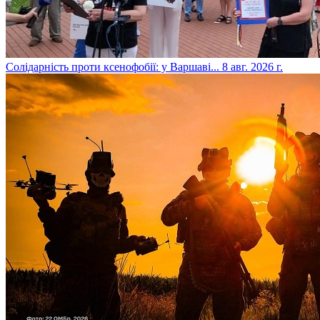
​Солідарність проти ксенофобії: у Варшаві...
8 авг. 2026 г.