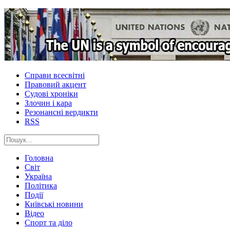
Справи всесвітні
Правовий акцент
Судові хроніки
Злочин і кара
Резонансні вердикти
RSS
Головна
Світ
Україна
Політика
Події
Київські новини
Відео
Спорт та діло