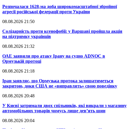
​Розпочалася 1628-ма доба широкомасштабної збройної
агресії російської федерації проти України
08.08.2026 21:50
​Солідарність проти ксенофобії: у Варшаві пройшла акція
на підтримку українців
08.08.2026 21:32
​ОАЕ заявили про атаку Ірану на судно ADNOC в
Ормузькій протоці
08.08.2026 21:18
​Іран заявляє, що Ормузька протока залишатиметься
закритою, доки США не «виправлять» свою поведінку
08.08.2026 20:48
​У Києві затримали двох спільників, які викрали з магазину
автомобільних товарів чомусь лише дев’ять шин
08.08.2026 20:04