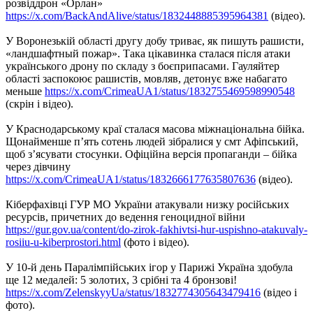
розвіддрон «Орлан»
https://x.com/BackAndAlive/status/1832448885395964381
(відео).
У Воронезькій області другу добу триває, як пишуть рашисти,
«ландшафтный пожар». Така цікавинка сталася після атаки
українського дрону по складу з боєприпасами. Гауляйтер
області заспокоює рашистів, мовляв, детонує вже набагато
меньше
https://x.com/CrimeaUA1/status/1832755469598990548
(скрін і відео).
У Краснодарському краї сталася масова міжнаціональна бійка.
Щонайменше п’ять сотень людей зібралися у смт Афіпський,
щоб з’ясувати стосунки. Офіційна версія пропаганди – бійка
через дівчину
https://x.com/CrimeaUA1/status/1832666177635807636
(відео).
Кіберфахівці ГУР МО України атакували низку російських
ресурсів, причетних до ведення геноцидної війни
https://gur.gov.ua/content/do-zirok-fakhivtsi-hur-uspishno-atakuvaly-
rosiiu-u-kiberprostori.html
(фото і відео).
У 10-й день Паралімпійських ігор у Парижі Україна здобула
ще 12 медалей: 5 золотих, 3 срібні та 4 бронзові!
https://x.com/ZelenskyyUa/status/1832774305643479416
(відео і
фото).