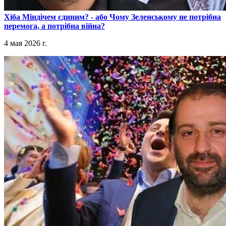
​Хіба Міндічем єдиним? - або Чому Зеленському не потрібна
перемога, а потрібна війна?
4 мая 2026 г.