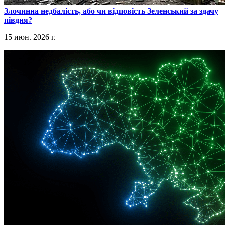
​Злочинна недбалість, або чи відповість Зеленський за здачу
півдня?
15 июн. 2026 г.