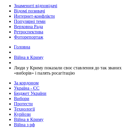
Знамениті відповідачі
Відомі позивачі
Интернет-конфлікти
Популярні теми
Верховна Рада
Ретроспектива
Фоторепортаж
Головна
Війна в Криму
​Люди у Криму показали своє ставлення до так званих
«виборів» і палять росагітацію
За кордоном
Україна - ЄС
Бюджет України
Вибори
Протести
Технології
Курйози
Війна в Криму
Війна з рф