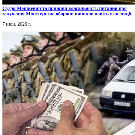
​Суддя Машкевич та принцип змагальності: питання про
залучення Міністерства оборони виникло навіть у апеляції
7 июн. 2026 г.