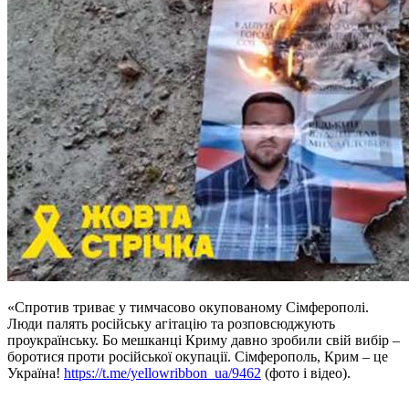
«Спротив триває у тимчасово окупованому Сімферополі.
Люди палять російську агітацію та розповсюджують
проукраїнську. Бо мешканці Криму давно зробили свій вибір –
боротися проти російської окупації. Сімферополь, Крим – це
Україна!
https://t.me/yellowribbon_ua/9462
(фото і відео).