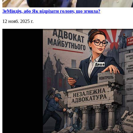
​ЗеМіндіч, або Як відрізати голову, що згнила?
12 нояб. 2025 г.