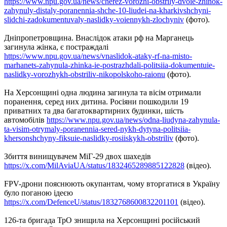
https://www.npu.gov.ua/news/cherez-vorozhi-obstrily-dvoie-zhinok-
zahynuly-distaly-poranennia-shche-10-liudei-na-kharkivshchyni-
slidchi-zadokumentuvaly-naslidky-voiennykh-zlochyniv
(фото).
Дніпропетровщина. Внаслідок атаки рф на Марганець
загинула жінка, є постраждалі
https://www.npu.gov.ua/news/vnaslidok-ataky-rf-na-misto-
marhanets-zahynula-zhinka-ie-postrazhdali-politsiia-dokumentuie-
naslidky-vorozhykh-obstriliv-nikopolskoho-raionu
(фото).
На Херсонщині одна людина загинула та вісім отримали
поранення, серед них дитина. Росіяни пошкодили 19
приватних та два багатоквартирних будинки, шість
автомобілів
https://www.npu.gov.ua/news/odna-liudyna-zahynula-
ta-visim-otrymaly-poranennia-sered-nykh-dytyna-politsiia-
khersonshchyny-fiksuie-naslidky-rosiiskykh-obstriliv
(фото).
Збиття винищувачем МіГ-29 двох шахедів
https://x.com/MilAviaUA/status/1832465289885122828
(відео).
FPV-дрони пояснюють окупантам, чому вторгатися в Україну
було поганою ідеєю
https://x.com/DefenceU/status/1832768600832201101
(відео).
126-та бригада ТрО знищила на Херсонщині російський