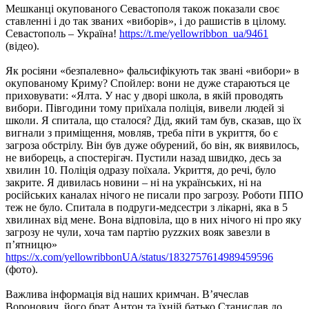
Мешканці окупованого Севастополя також показали своє
ставленні і до так званих «виборів», і до рашистів в цілому.
Севастополь – Україна!
https://t.me/yellowribbon_ua/9461
(відео).
Як росіяни «безпалевно» фальсифікують так звані «вибори» в
окупованому Криму? Спойлер: вони не дуже стараються це
приховувати: «Ялта. У нас у дворі школа, в якій проводять
вибори. Півгодини тому приїхала поліція, вивели людей зі
школи. Я спитала, що сталося? Дід, який там був, сказав, що їх
вигнали з приміщення, мовляв, треба піти в укриття, бо є
загроза обстрілу. Він був дуже обурений, бо він, як виявилось,
не виборець, а спостерігач. Пустили назад швидко, десь за
хвилин 10. Поліція одразу поїхала. Укриття, до речі, було
закрите. Я дивилась новини – ні на українських, ні на
російських каналах нічого не писали про загрозу. Роботи ППО
теж не було. Спитала в подруги-медсестри з лікарні, яка в 5
хвилинах від мене. Вона відповіла, що в них нічого ні про яку
загрозу не чули, хоча там партію руzzких вояк завезли в
п’ятницю»
https://x.com/yellowribbonUA/status/1832757614989459596
(фото).
Важлива інформація від наших кримчан. В’ячеслав
Воронович, його брат Антон та їхній батько Станислав до