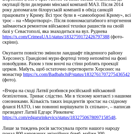
окупації були дилерами мінської компанії МАЗ. Після 2014
року допомагали білоруській компанії в обхід санкцій
працювати у Криму. Всі троє були в «самообороні Криму», всі
троє – на «Миротворці». Після повномасштабного вторгнення
займаються ремонтом військової техніки рашистів на своїй
базі у Севастополі, яка знаходиться на вул. Руднева
https://x.com/CrimeaUA1/status/1832759172426797388
(фото-
скріни).
Окупанти повністю змінили ландшафт південного району
Херсонесу. Грандіозні мури-фортеці тепер непомітні на фоні
новобудови. Разом з тим вночі на стіни роблять проекції
церков. Мабуть, щоб остаточно перетворити Херсонес на
монастир
https://x.com/BadbahchiP/status/1832761707275436542
(фото).
«Вчора на сході Латвії розбився російський військовий
безпілотник. Триває слідство. Ми в тісному контакті з нашими
союзниками. Кількість таких інцидентів зростає на східному
фланзі НАТО, і ми повинні вирішувати їх спільно», – написав
президент Латвії Едгарс Рінкевичс
https://x.com/edgarsrinkevics/status/1832750678097158548
.
Лише за тиждень росія застосувала проти нашого народу
понад 800 керованих авіаційних бомб, майже 300