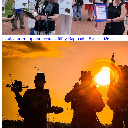
​Солідарність проти ксенофобії: у Варшаві...
8 авг. 2026 г.