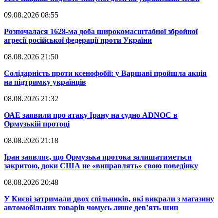
09.08.2026 08:55
​Розпочалася 1628-ма доба широкомасштабної збройної
агресії російської федерації проти України
08.08.2026 21:50
​Солідарність проти ксенофобії: у Варшаві пройшла акція
на підтримку українців
08.08.2026 21:32
​ОАЕ заявили про атаку Ірану на судно ADNOC в
Ормузькій протоці
08.08.2026 21:18
​Іран заявляє, що Ормузька протока залишатиметься
закритою, доки США не «виправлять» свою поведінку
08.08.2026 20:48
​У Києві затримали двох спільників, які викрали з магазину
автомобільних товарів чомусь лише дев’ять шин