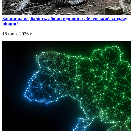
​Злочинна недбалість, або чи відповість Зеленський за здачу
півдня?
15 июн. 2026 г.