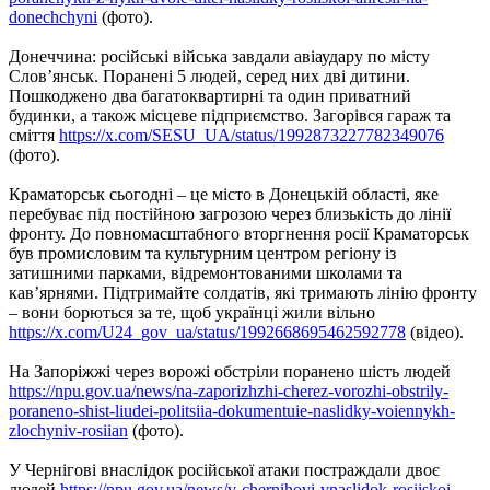
donechchyni
(фото).
Донеччина: російські війська завдали авіаудару по місту
Слов’янськ. Поранені 5 людей, серед них дві дитини.
Пошкоджено два багатоквартирні та один приватний
будинки, а також місцеве підприємство. Загорівся гараж та
сміття
https://x.com/SESU_UA/status/1992873227782349076
(фото).
Краматорськ сьогодні – це місто в Донецькій області, яке
перебуває під постійною загрозою через близькість до лінії
фронту. До повномасштабного вторгнення росії Краматорськ
був промисловим та культурним центром регіону із
затишними парками, відремонтованими школами та
кав’ярнями. Підтримайте солдатів, які тримають лінію фронту
– вони борються за те, щоб українці жили вільно
https://x.com/U24_gov_ua/status/1992668695462592778
(відео).
На Запоріжжі через ворожі обстріли поранено шість людей
https://npu.gov.ua/news/na-zaporizhzhi-cherez-vorozhi-obstrily-
poraneno-shist-liudei-politsiia-dokumentuie-naslidky-voiennykh-
zlochyniv-rosiian
(фото).
У Чернігові внаслідок російської атаки постраждали двоє
людей
https://npu.gov.ua/news/v-chernihovi-vnaslidok-rosiiskoi-