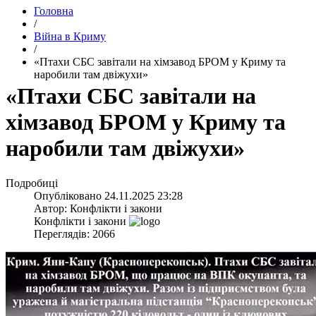
Головна
/
Війна в Криму
/
​«Птахи СБС завітали на хімзавод БРОМ у Криму та
наробили там двіжухи»
​«Птахи СБС завітали на
хімзавод БРОМ у Криму та
наробили там двіжухи»
Подробиці
Опубліковано
24.11.2025 23:28
Автор:
Конфлікти і закони
Конфлікти і закони
Переглядів: 2066