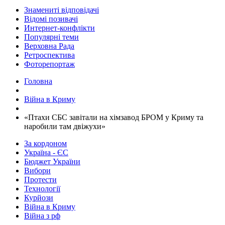
Знамениті відповідачі
Відомі позивачі
Интернет-конфлікти
Популярні теми
Верховна Рада
Ретроспектива
Фоторепортаж
Головна
Війна в Криму
​«Птахи СБС завітали на хімзавод БРОМ у Криму та
наробили там двіжухи»
За кордоном
Україна - ЄС
Бюджет України
Вибори
Протести
Технології
Курйози
Війна в Криму
Війна з рф