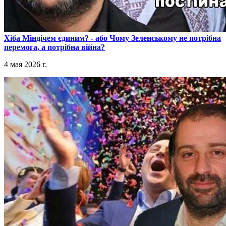
​Хіба Міндічем єдиним? - або Чому Зеленському не потрібна
перемога, а потрібна війна?
4 мая 2026 г.