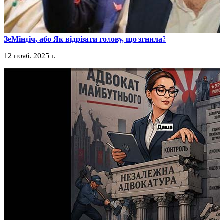
​ЗеМіндіч, або Як відрізати голову, що згнила?
12 нояб. 2025 г.