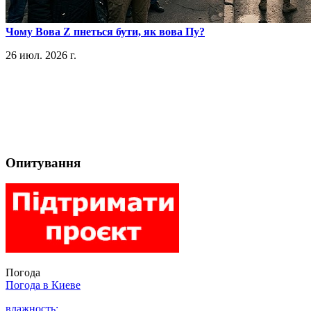
​Чому Вова Z пнеться бути, як вова Пу?
26 июл. 2026 г.
Опитування
Погода
Погода в
Киеве
влажность: