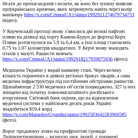
бігати до пропагандонів і волати, як воно без зупину виявляє
проукраїнських кримчан, яких затримують навіть через колір
манікюру
https://x.com/CrimeaUA1/status/1992921274679734753
(відео).
У Керченській протоці знову з’явилися дві великі нафтові
плями на ділянці від порту Камиш-Бурун до фортеці Керч.
Плями розтягнулися на 5,9 та 6,4 км, а їхні площі становлять
0,75 та 1,07 кілометрів квадратних. У Керчі знову знаходять
птахів у мазуті. Рашисти мовчать
https://x.com/CrimeaUA1/status/1992918217959075936
(фото).
Медицина України у вкрай важкому стані. Через велику
кількість поранених в деяких регіонах бракує лікарів, а сама
медична інфраструктура під постійними обстрілами рашистів.
Щонайменше 2 530 медичних об’єктів пошкоджено, 327 із них
знищено від початку повномасштабного російського
вторгнення. Світовий банк оцінив, що на відновлення
медичної системи у найближчі десять років Україні
знадобиться $19,4 млрд
https://x.com/MamedovGyunduz/status/1992583642283966585
(фото).
Ворог продовжує атаки на прифронтові громади
Дніпропетровщини – загинуло двоє людей, є поранені