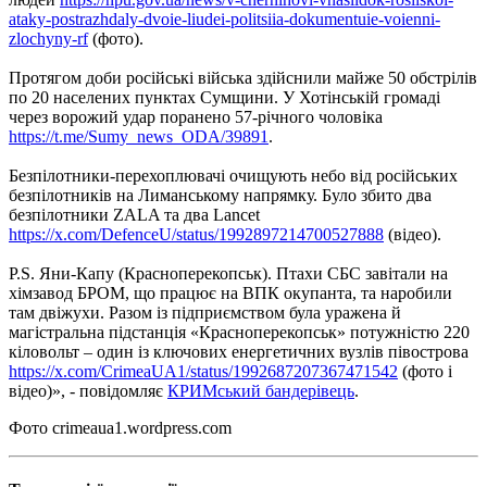
ataky-postrazhdaly-dvoie-liudei-politsiia-dokumentuie-voienni-
zlochyny-rf
(фото).
Протягом доби російські війська здійснили майже 50 обстрілів
по 20 населених пунктах Сумщини. У Хотінській громаді
через ворожий удар поранено 57-річного чоловіка
https://t.me/Sumy_news_ODA/39891
.
Безпілотники-перехоплювачі очищують небо від російських
безпілотників на Лиманському напрямку. Було збито два
безпілотники ZALA та два Lancet
https://x.com/DefenceU/status/1992897214700527888
(відео).
P.S. Яни-Капу (Красноперекопськ). Птахи СБС завітали на
хімзавод БРОМ, що працює на ВПК окупанта, та наробили
там двіжухи. Разом із підприємством була уражена й
магістральна підстанція «Красноперекопськ» потужністю 220
кіловольт – один із ключових енергетичних вузлів півострова
https://x.com/CrimeaUA1/status/1992687207367471542
(фото і
відео)», - повідомляє
КРИМський бандерівець
.
Фото crimeaua1.wordpress.com