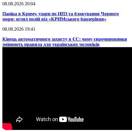
08.08.2026 20:04
Паніка в Криму, удари по НПЗ та блокування Чорного
моря: огляд подій від «КРИМського бандерівця»
08.08.2026 19:41
​Кінець автоматичного захисту в ЄС: чому єврочиновники
змінюють правила для українських чоловіків