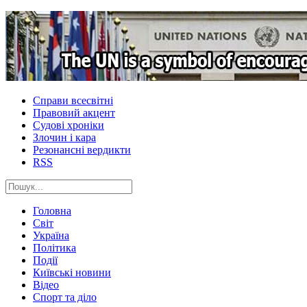
Справи всесвітні
Правовий акцент
Судові хроніки
Злочин і кара
Резонансні вердикти
RSS
Головна
Світ
Україна
Політика
Події
Київські новини
Відео
Спорт та діло