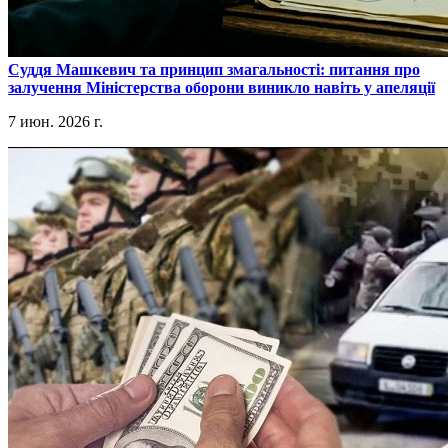
​Суддя Машкевич та принцип змагальності: питання про
залучення Міністерства оборони виникло навіть у апеляції
7 июн. 2026 г.