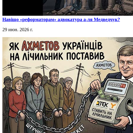
​Навіщо «реформаторам» адвокатура а-ля Медведчук?
29 июн. 2026 г.