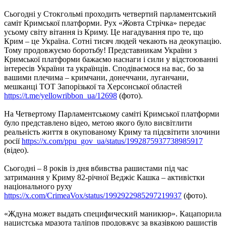
Сьогодні у Стокгольмі проходить четвертий парламентський
саміт Кримської платформи. Рух «Жовта Стрічка» передає
усьому світу вітання із Криму. Це нагадування про те, що
Крим – це Україна. Сотні тисяч людей чекають на деокупацію.
Тому продовжуємо боротьбу! Представникам України з
Кримської платформи бажаємо наснаги і сили у відстоюванні
інтересів України та українців. Сподіваємося на вас, бо за
вашими плечима – кримчани, донеччани, луганчани,
мешканці ТОТ Запорізької та Херсонської областей
https://t.me/yellowribbon_ua/12698
(фото).
На Четвертому Парламентському саміті Кримської платформи
було представлено відео, метою якого було висвітлити
реальність життя в окупованому Криму та підсвітити злочини
росії
https://x.com/ppu_gov_ua/status/1992875937738985917
(відео).
Сьогодні – 8 років із дня вбивства рашистами під час
затримання у Криму 82-річної Веджіє Кашка – активістки
національного руху
https://x.com/CrimeaVox/status/1992922985297219937
(фото).
«Ждуна может выдать специфический маникюр». Кацапорила
нацистська мразота таліпов продовжує за вказівкою рашистів