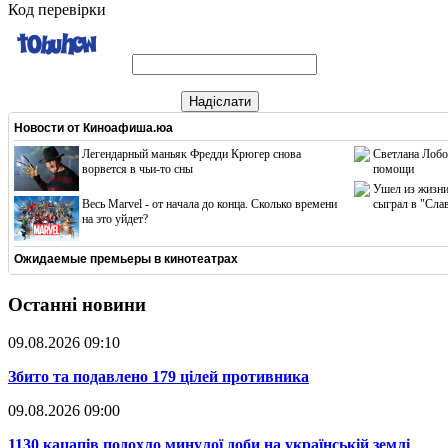
Код перевірки
Надіслати
Новости от
Киноафиша.юа
Легендарный маньяк Фредди Крюгер снова
Светлана Лобо
ворвется в чьи-то сны
помощи
Ушел из жизни
Весь Marvel - от начала до конца. Сколько времени
сыграл в "Сла
на это уйдет?
Ожидаемые премьеры в кинотеатрах
Останні новини
09.08.2026 09:10
​Збито та подавлено 179 цілей противника
09.08.2026 09:00
​1130 кацапів подохло минулої доби на українській землі