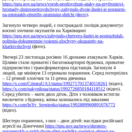
https://npu.gov.ua/news/voroh-prodovzhuie-ataky-na-pryfrontovi-
hromady-dnipropetrovshchyny-zahynulo-dvoie-liudei-ie-poraneni-
na-mistsiakh-obstriliv-pratsiuiut-slidchi (фото)
.
Загинуло четверо людей, є постраждалі: поліція документує
воєнні злочини окупантів на Харківщині
https://npu.gov.ua/news/zahynulo-chetvero-liudei-ie-postrazhdali-
politsiia-dokumentuie-voienni-zlochyny-okupantiv-na-
kharkivshchyni
(фото).
Увечері 23 листопада росіяни 16 дронами атакували Харків.
Цілями стали приватні і багатоквартирні будинки, приватне
підприємство і трансформаторна підстанція. Загинули 4
людей, ще мінімум 13 отримали поранення. Серед потерпілих
– 12 річний хлопчик та 11-річна дівчинка
https://x.com/CrimeaUA1/status/1992717013740118261
(відео),
https://x.com/nakypiloua/status/1992726850184118512
(відео).
Серед убитих – мати двох діток. Діти з чоловіком встигли
вискочити з будинку, жінка залишались під завалами
https://x.com/InYv_Sergienko/status/1992889960891076772
(відео).
Шестеро поранених, з них – двоє дітей: наслідки російської
агресії на Донеччині
https://npu.gov.ua/news/shestero-
poranenykh-z-nykh-dvoie-ditei-naslidky-rosiiskoi-ahresii-na-