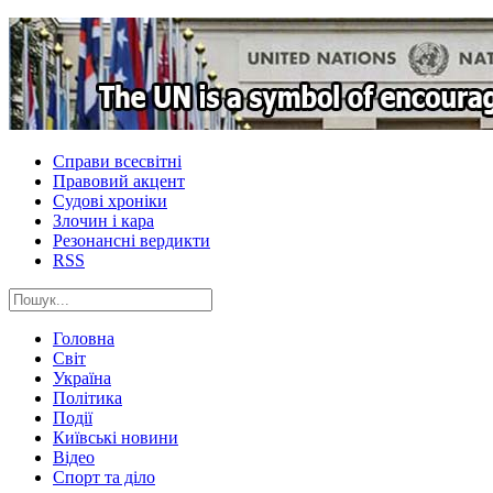
Справи всесвітні
Правовий акцент
Судові хроніки
Злочин і кара
Резонансні вердикти
RSS
Головна
Світ
Україна
Політика
Події
Київські новини
Відео
Спорт та діло