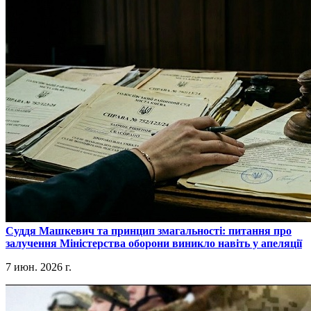
​Суддя Машкевич та принцип змагальності: питання про
залучення Міністерства оборони виникло навіть у апеляції
7 июн. 2026 г.