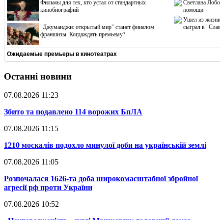
Фильмы для тех, кто устал от стандартных
Светлана Лобо
кинобиографий
помощи
Ушел из жизни
"Джуманджи: открытый мир" станет финалом
сыграл в "Сла
франшизы. Когдаждать премьему?
Ожидаемые премьеры в кинотеатрах
Останні новини
07.08.2026 11:23
​Збито та подавлено 114 ворожих БпЛА
07.08.2026 11:15
​1210 москалів подохло минулої доби на українській землі
07.08.2026 11:05
​Розпочалася 1626-та доба широкомасштабної збройної
агресії рф проти України
07.08.2026 10:52