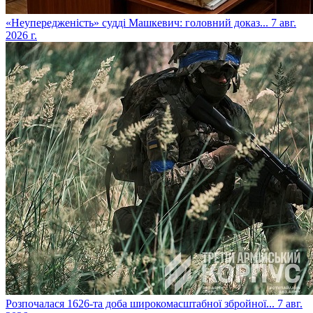
​«Неупередженість» судді Машкевич: головний доказ...
7 авг.
2026 г.
​Розпочалася 1626-та доба широкомасштабної збройної...
7 авг.