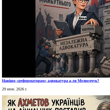
​Навіщо «реформаторам» адвокатура а-ля Медведчук?
29 июн. 2026 г.