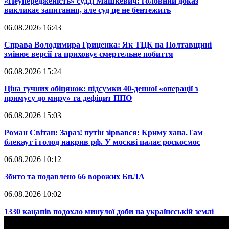
​«Неупередженість» судді Машкевич: головний доказ
викликає запитання, але суд це не бентежить
06.08.2026 16:43
​Справа Володимира Гриценка: Як ТЦК на Полтавщині
змінює версії та приховує смертельне побиття
06.08.2026 15:24
​Ціна гучних обіцянок: підсумки 40-денної «операції з
примусу до миру» та дефіцит ППО
06.08.2026 15:03
​Роман Світан: Зараз! путін зірвався: Криму хана.Там
блекаут і голод накрив рф. У москві палає роскосмос
06.08.2026 10:12
​Збито та подавлено 66 ворожих БпЛА
06.08.2026 10:02
​1330 кацапів подохло минулої доби на українсській землі