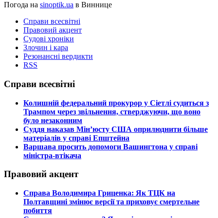
Погода на
sinoptik.ua
в Виннице
Справи всесвітні
Правовий акцент
Судові хроніки
Злочин і кара
Резонансні вердикти
RSS
Справи всесвітні
​Колишній федеральний прокурор у Сіетлі судиться з
Трампом через звільнення, стверджуючи, що воно
було незаконним
​Суддя наказав Мін’юсту США оприлюднити більше
матеріалів у справі Епштейна
​Варшава просить допомоги Вашингтона у справі
міністра-втікача
Правовий акцент
​Справа Володимира Гриценка: Як ТЦК на
Полтавщині змінює версії та приховує смертельне
побиття