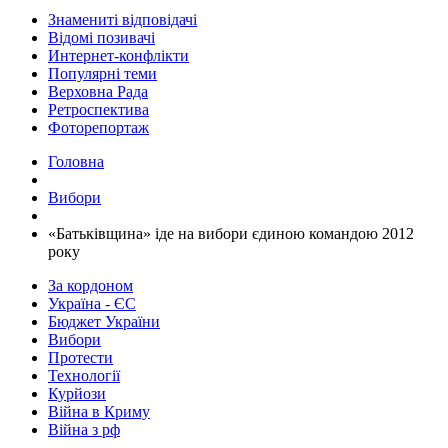
Знамениті відповідачі
Відомі позивачі
Интернет-конфлікти
Популярні теми
Верховна Рада
Ретроспектива
Фоторепортаж
Головна
Вибори
«Батьківщина» іде на вибори єдиною командою 2012
року
За кордоном
Україна - ЄС
Бюджет України
Вибори
Протести
Технології
Курйози
Війна в Криму
Війна з рф