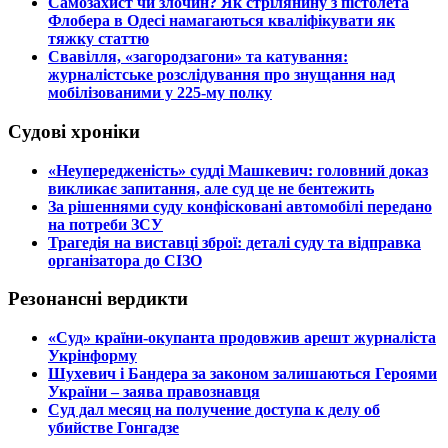
​Самозахист чи злочин? Як стрілянину з пістолета
Флобера в Одесі намагаються кваліфікувати як
тяжку статтю
​Свавілля, «загородзагони» та катування:
журналістське розслідування про знущання над
мобілізованими у 225-му полку
Судові хроніки
​«Неупередженість» судді Машкевич: головний доказ
викликає запитання, але суд це не бентежить
​За рішеннями суду конфісковані автомобілі передано
на потреби ЗСУ
​Трагедія на виставці зброї: деталі суду та відправка
організатора до СІЗО
Резонансні вердикти
​«Суд» країни-окупанта продовжив арешт журналіста
Укрінформу
Шухевич і Бандера за законом залишаються Героями
України – заява правознавця
Суд дал месяц на получение доступа к делу об
убийстве Гонгадзе