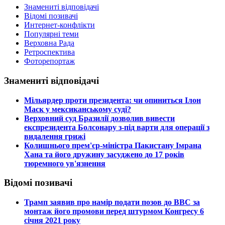
Знамениті відповідачі
Відомі позивачі
Интернет-конфлікти
Популярні теми
Верховна Рада
Ретроспектива
Фоторепортаж
Знамениті відповідачі
​Мільярдер проти президента: чи опиниться Ілон
Маск у мексиканському суді?
​Верховний суд Бразилії дозволив вивести
експрезидента Болсонару з-під варти для операції з
видалення грижі
​Колишнього прем'єр-міністра Пакистану Імрана
Хана та його дружину засуджено до 17 років
тюремного ув'язнення
Відомі позивачі
​Трамп заявив про намір подати позов до ВВС за
монтаж його промови перед штурмом Конгресу 6
січня 2021 року