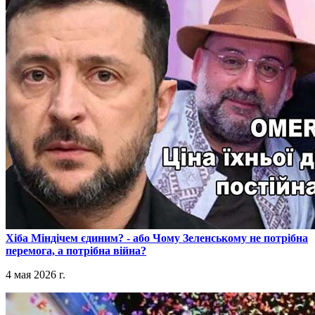
​Хіба Міндічем єдиним? - або Чому Зеленському не потрібна
перемога, а потрібна війна?
4 мая 2026 г.