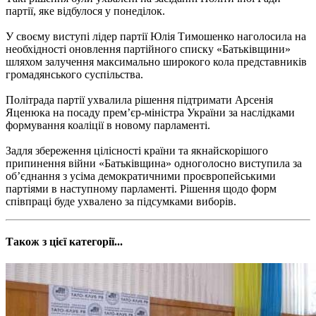
партії, яке відбулося у понеділок.
У своєму виступі лідер партії Юлія Тимошенко наголосила на
необхідності оновлення партійного списку «Батьківщини»
шляхом залучення максимально широкого кола представників
громадянського суспільства.
Політрада партії ухвалила рішення підтримати Арсенія
Яценюка на посаду прем’єр-міністра України за наслідками
формування коаліції в новому парламенті.
Задля збереження цілісності країни та якнайскорішого
припинення війни «Батьківщина» одноголосно виступила за
об’єднання з усіма демократичними проєвропейськими
партіями в наступному парламенті. Рішення щодо форм
співпраці буде ухвалено за підсумками виборів.
Також з цієї категорії...