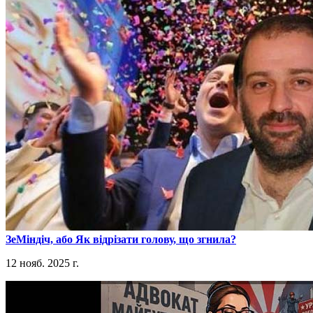
​ЗеМіндіч, або Як відрізати голову, що згнила?
12 нояб. 2025 г.