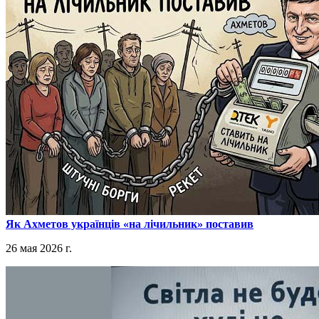
​Як Ахметов українців «на лічильник» поставив
26 мая 2026 г.