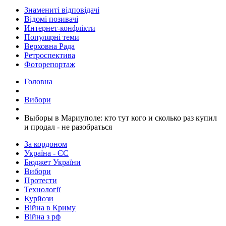
Знамениті відповідачі
Відомі позивачі
Интернет-конфлікти
Популярні теми
Верховна Рада
Ретроспектива
Фоторепортаж
Головна
Вибори
Выборы в Мариуполе: кто тут кого и сколько раз купил
и продал - не разобраться
За кордоном
Україна - ЄС
Бюджет України
Вибори
Протести
Технології
Курйози
Війна в Криму
Війна з рф