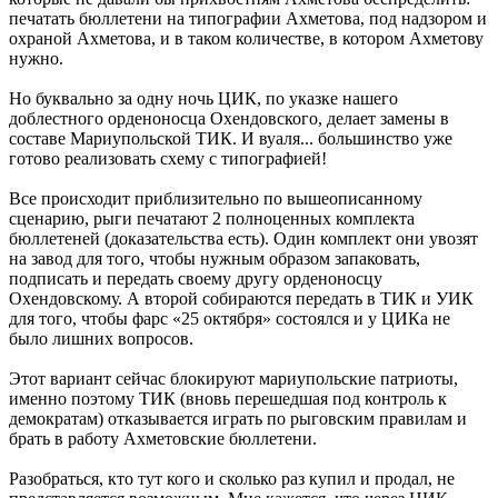
печатать бюллетени на типографии Ахметова, под надзором и
охраной Ахметова, и в таком количестве, в котором Ахметову
нужно.
Но буквально за одну ночь ЦИК, по указке нашего
доблестного орденоносца Охендовского, делает замены в
составе Мариупольской ТИК. И вуаля... большинство уже
готово реализовать схему с типографией!
Все происходит приблизительно по вышеописанному
сценарию, рыги печатают 2 полноценных комплекта
бюллетеней (доказательства есть). Один комплект они увозят
на завод для того, чтобы нужным образом запаковать,
подписать и передать своему другу орденоносцу
Охендовскому. А второй собираются передать в ТИК и УИК
для того, чтобы фарс «25 октября» состоялся и у ЦИКа не
было лишних вопросов.
Этот вариант сейчас блокируют мариупольские патриоты,
именно поэтому ТИК (вновь перешедшая под контроль к
демократам) отказывается играть по рыговским правилам и
брать в работу Ахметовские бюллетени.
Разобраться, кто тут кого и сколько раз купил и продал, не