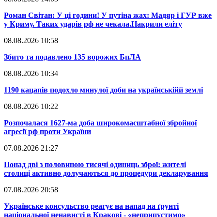
​Роман Світан: У ці години! У путіна жах: Мадяр і ГУР вже
у Криму. Таких ударів рф не чекала.Накрили еліту
08.08.2026 10:58
​Збито та подавлено 135 ворожих БпЛА
08.08.2026 10:34
​1190 кацапів подохло минулої доби на українськійй землі
08.08.2026 10:22
​Розпочалася 1627-ма доба широкомасштабної збройної
агресії рф проти України
07.08.2026 21:27
​Понад дві з половиною тисячі одиниць зброї: жителі
столиці активно долучаються до процедури декларування
07.08.2026 20:58
​Українське консульство реагує на напад на ґрунті
національної ненависті в Кракові - «неприпустимо»