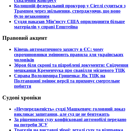
схвалення Конгресу
​Колишній федеральний прокурор у Сіетлі судиться з
Трампом через звільнення, стверджуючи, що воно
було незаконним
​Суддя наказав Мін’юсту США оприлюднити більше
матеріалів у справі Епштейна
Правовий акцент
​Кінець автоматичного захисту в ЄС: чому
єврочиновники змінюють правила для українських
чоловіків
​Зброя біля скроні та підроблені документи: Свідчення
мешканця Кременчука про свавілля місцевого ТЦК
​Справа Володимира Гриценка: Як ТЦК на
Полтавщині змінює версії та приховує смертельне
побиття
Судові хроніки
​«Неупередженість» судді Машкевич: головний доказ
викликає запитання, але суд це не бентежить
​За рішеннями суду конфісковані автомобілі передано
на потреби ЗСУ
​Трагедія на виставці зброї: деталі суду та відправка