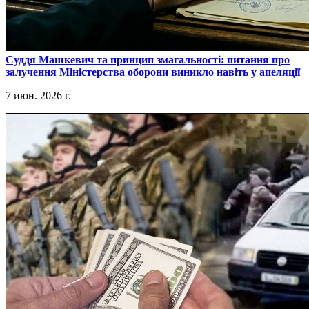
​Суддя Машкевич та принцип змагальності: питання про
залучення Міністерства оборони виникло навіть у апеляції
7 июн. 2026 г.