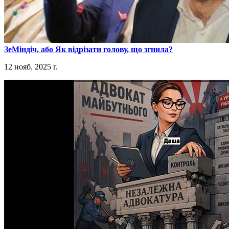
​ЗеМіндіч, або Як відрізати голову, що згнила?
12 нояб. 2025 г.