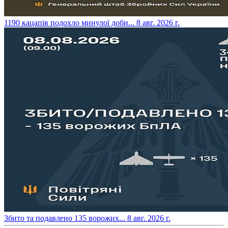
​1190 кацапів подохло минулої доби...
8 авг. 2026 г.
​Збито та подавлено 135 ворожих...
8 авг. 2026 г.