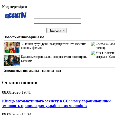
Код перевірки
Надіслати
Новости от
Киноафиша.юа
"Элвин и бурундуки" возвращаются: что известно
Светлана Лобо
о новом фильме
помощи
Ушел из жизни
Культовые экранизации, которые стоит посмотреть
сыграл в "Сла
каждому
Ожидаемые премьеры в кинотеатрах
Останні новини
08.08.2026 19:41
​Кінець автоматичного захисту в ЄС: чому єврочиновники
змінюють правила для українських чоловіків
08.08.2026 14:03