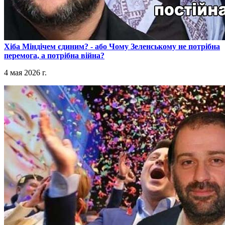
​Хіба Міндічем єдиним? - або Чому Зеленському не потрібна
перемога, а потрібна війна?
4 мая 2026 г.