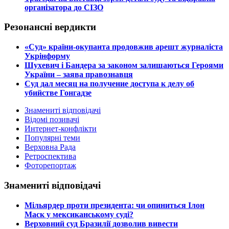
організатора до СІЗО
Резонансні вердикти
​«Суд» країни-окупанта продовжив арешт журналіста
Укрінформу
Шухевич і Бандера за законом залишаються Героями
України – заява правознавця
Суд дал месяц на получение доступа к делу об
убийстве Гонгадзе
Знамениті відповідачі
Відомі позивачі
Интернет-конфлікти
Популярні теми
Верховна Рада
Ретроспектива
Фоторепортаж
Знамениті відповідачі
​Мільярдер проти президента: чи опиниться Ілон
Маск у мексиканському суді?
​Верховний суд Бразилії дозволив вивести