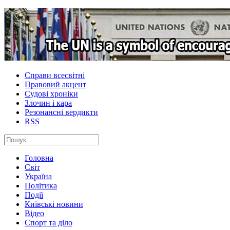
Справи всесвітні
Правовий акцент
Судові хроніки
Злочин і кара
Резонансні вердикти
RSS
Головна
Світ
Україна
Політика
Події
Київські новини
Відео
Спорт та діло