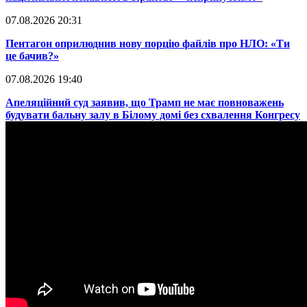
07.08.2026 20:31
​Пентагон оприлюднив нову порцію файлів про НЛО: «Ти
це бачив?»
07.08.2026 19:40
​Апеляційний суд заявив, що Трамп не має повноважень
будувати бальну залу в Білому домі без схвалення Конгресу