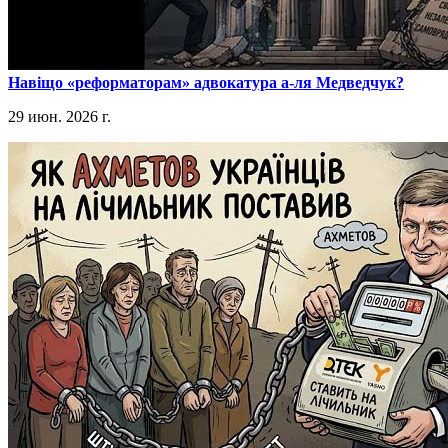
​Навіщо «реформаторам» адвокатура а-ля Медведчук?
29 июн. 2026 г.