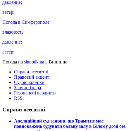
давление:
ветер:
Погода в
Симферополе
влажность:
давление:
ветер:
Погода на
sinoptik.ua
в Виннице
Справи всесвітні
Правовий акцент
Судові хроніки
Злочин і кара
Резонансні вердикти
RSS
Справи всесвітні
​Апеляційний суд заявив, що Трамп не має
повноважень будувати бальну залу в Білому домі без