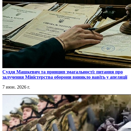
​Суддя Машкевич та принцип змагальності: питання про
залучення Міністерства оборони виникло навіть у апеляції
7 июн. 2026 г.