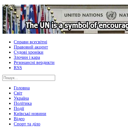
Справи всесвітні
Правовий акцент
Судові хроніки
Злочин і кара
Резонансні вердикти
RSS
Головна
Світ
Україна
Політика
Події
Київські новини
Відео
Спорт та діло