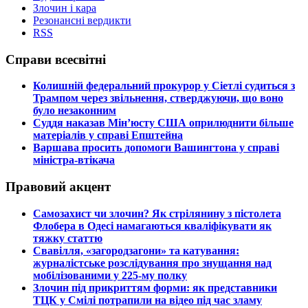
Злочин і кара
Резонансні вердикти
RSS
Справи всесвітні
​Колишній федеральний прокурор у Сіетлі судиться з
Трампом через звільнення, стверджуючи, що воно
було незаконним
​Суддя наказав Мін’юсту США оприлюднити більше
матеріалів у справі Епштейна
​Варшава просить допомоги Вашингтона у справі
міністра-втікача
Правовий акцент
​Самозахист чи злочин? Як стрілянину з пістолета
Флобера в Одесі намагаються кваліфікувати як
тяжку статтю
​Свавілля, «загородзагони» та катування:
журналістське розслідування про знущання над
мобілізованими у 225-му полку
​Злочин під прикриттям форми: як представники
ТЦК у Смілі потрапили на відео під час зламу