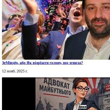
​ЗеМіндіч, або Як відрізати голову, що згнила?
12 нояб. 2025 г.