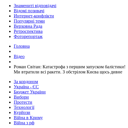
Знамениті відповідачі
Відомі позивачі
Интернет-конфлікти
Популярні теми
Верховна Рада
Ретроспектива
Фоторепортаж
Головна
Відео
​Роман Світан: Катастрофа з першим запуском балістики!
Ми втратили всі ракети. З обстрілом Києва щось дивне
За кордоном
Україна - ЄС
Бюджет України
Вибори
Протести
Технології
Курйози
Війна в Криму
Війна з рф