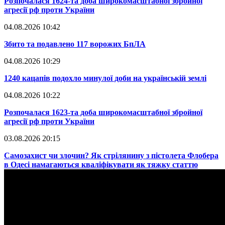
​Розпочалася 1624-та доба широкомасштабної збройної
агресії рф проти України
04.08.2026 10:42
​Збито та подавлено 117 ворожих БпЛА
04.08.2026 10:29
​1240 кацапів подохло минулої доби на українській землі
04.08.2026 10:22
​Розпочалася 1623-та доба широкомасштабної збройної
агресії рф проти України
03.08.2026 20:15
​Самозахист чи злочин? Як стрілянину з пістолета Флобера
в Одесі намагаються кваліфікувати як тяжку статтю