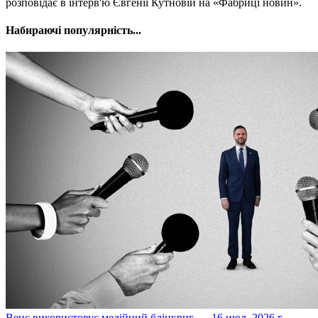
розповідає в інтерв'ю Євгенії Кутновій на «Фабриці новин».
Набираючі популярність...
​Венс використовує медійний бліцкриг -...
16 июл. 2026 г.