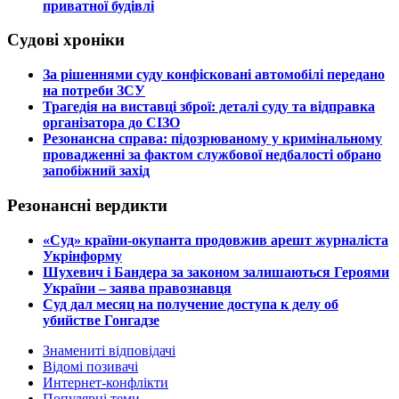
приватної будівлі
Судові хроніки
​За рішеннями суду конфісковані автомобілі передано
на потреби ЗСУ
​Трагедія на виставці зброї: деталі суду та відправка
організатора до СІЗО
​Резонансна справа: підозрюваному у кримінальному
провадженні за фактом службової недбалості обрано
запобіжний захід
Резонансні вердикти
​«Суд» країни-окупанта продовжив арешт журналіста
Укрінформу
Шухевич і Бандера за законом залишаються Героями
України – заява правознавця
Суд дал месяц на получение доступа к делу об
убийстве Гонгадзе
Знамениті відповідачі
Відомі позивачі
Интернет-конфлікти
Популярні теми