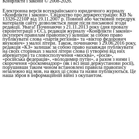
Конфлікти і закони © 2008-2026.
Електронна версія всеукраїнського юридичного журналу
«Конфлікти і закони». Свідоцтво про держреєстрацію: КВ №
13326-2210Р від 19.11.2007 р. Повний або частковий передрук
матеріалів сайту дозволяється лише після письмової згоди
редакції. Увага! Починаючи з 21.11.2013 року (дня провалу
євроінтеграції з ЄС), редакція журналу «Конфлікти і закони»
(всупереч правилам правопису) залишає за собою право
публікувати слова «партія регіонів» та «віктор федорович
янукович» з малої літери. Також, починаючи з 29.06.2016 року,
редакція «КЗ» залишає за собою право назавжди публікувати
на своїх сторінках з малої літери слова (і утворені від них
абревіатури) та словосполучення «москва», «росія»,
«російська федерація», «володимир путін», а разом з ними і
скорочення «роскомнадзор» (як і всі інші держустанови росії),
порушивши таким чином встановлені правила правопису
незалежно від мов, на яких ці слова та назви публікуються. Це
наша зброя в інформаційній війні з окупантом.