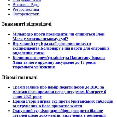
Верховна Рада
Ретроспектива
Фоторепортаж
Знамениті відповідачі
​Мільярдер проти президента: чи опиниться Ілон
Маск у мексиканському суді?
​Верховний суд Бразилії дозволив вивести
експрезидента Болсонару з-під варти для операції з
видалення грижі
​Колишнього прем'єр-міністра Пакистану Імрана
Хана та його дружину засуджено до 17 років
тюремного ув'язнення
Відомі позивачі
​Трамп заявив про намір подати позов до ВВС за
монтаж його промови перед штурмом Конгресу 6
січня 2021 року
​Принц Гаррі виграв суд проти британських таблоїдів
за втручання в його приватне життя
​Окружний суд Флориди обіцяє розкрити більше
деталей щодо документів, вилучених у резиденції