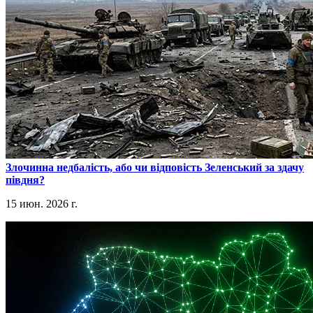
​Злочинна недбалість, або чи відповість Зеленський за здачу
півдня?
15 июн. 2026 г.