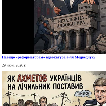
​Навіщо «реформаторам» адвокатура а-ля Медведчук?
29 июн. 2026 г.