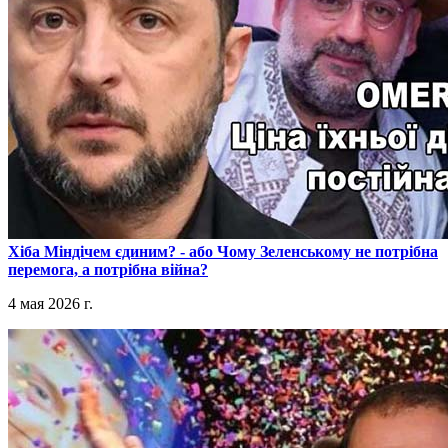
​Хіба Міндічем єдиним? - або Чому Зеленському не потрібна
перемога, а потрібна війна?
4 мая 2026 г.