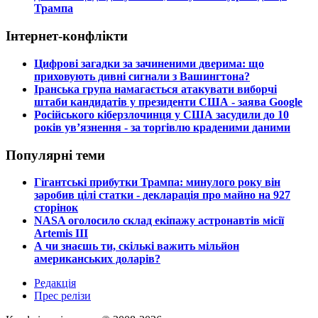
Трампа
Інтернет-конфлікти
​Цифрові загадки за зачиненими дверима: що
приховують дивні сигнали з Вашингтона?
​Іранська група намагається атакувати виборчі
штаби кандидатів у президенти США - заява Google
​Російського кіберзлочинця у США засудили до 10
років ув’язнення - за торгівлю краденими даними
Популярні теми
​Гігантські прибутки Трампа: минулого року він
заробив цілі статки - декларація про майно на 927
сторінок
​NASA оголосило склад екіпажу астронавтів місії
Artemis III
​А чи знаєшь ти, скількі важить мільйон
американських доларів?
Редакція
Прес релізи