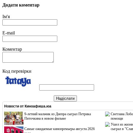
Додати коментар
Ім'я
E-mail
Коментар
Код перевірки
Надіслати
Новости от
Киноафиша.юа
9-летний мальчик из Днепра сыграл Петрика
Светлана Лобо
Пяточкина в новом фильме
помощи
Ушел из жизни
Cамые ожидаемые кинопремьеры августа 2026
сыграл в "Сла