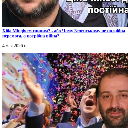
​Хіба Міндічем єдиним? - або Чому Зеленському не потрібна
перемога, а потрібна війна?
4 мая 2026 г.