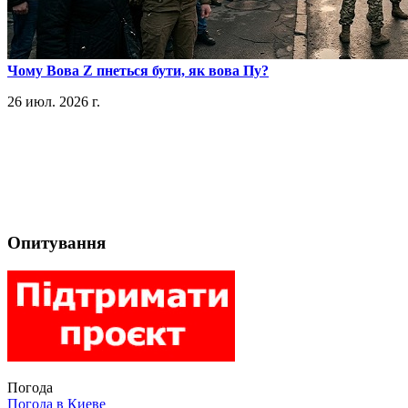
​Чому Вова Z пнеться бути, як вова Пу?
26 июл. 2026 г.
Опитування
Погода
Погода в
Киеве