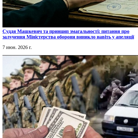
​Суддя Машкевич та принцип змагальності: питання про
залучення Міністерства оборони виникло навіть у апеляції
7 июн. 2026 г.