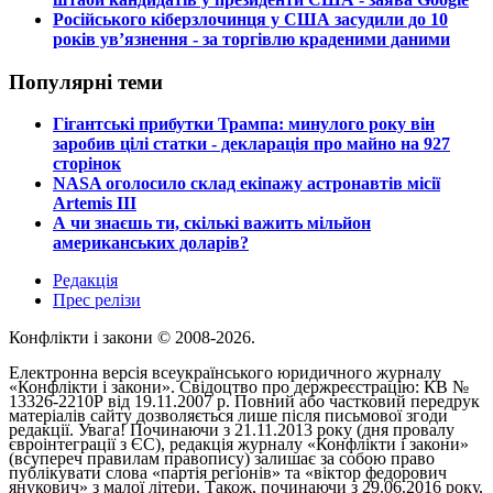
​Російського кіберзлочинця у США засудили до 10
років ув’язнення - за торгівлю краденими даними
Популярні теми
​Гігантські прибутки Трампа: минулого року він
заробив цілі статки - декларація про майно на 927
сторінок
​NASA оголосило склад екіпажу астронавтів місії
Artemis III
​А чи знаєшь ти, скількі важить мільйон
американських доларів?
Редакція
Прес релізи
Конфлікти і закони © 2008-2026.
Електронна версія всеукраїнського юридичного журналу
«Конфлікти і закони». Свідоцтво про держреєстрацію: КВ №
13326-2210Р від 19.11.2007 р. Повний або частковий передрук
матеріалів сайту дозволяється лише після письмової згоди
редакції. Увага! Починаючи з 21.11.2013 року (дня провалу
євроінтеграції з ЄС), редакція журналу «Конфлікти і закони»
(всупереч правилам правопису) залишає за собою право
публікувати слова «партія регіонів» та «віктор федорович
янукович» з малої літери. Також, починаючи з 29.06.2016 року,