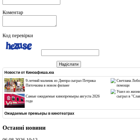
Коментар
Код перевірки
Надіслати
Новости от
Киноафиша.юа
9-летний мальчик из Днепра сыграл Петрика
Светлана Лобо
Пяточкина в новом фильме
помощи
Ушел из жизни
Cамые ожидаемые кинопремьеры августа 2026
сыграл в "Сла
года
Ожидаемые премьеры в кинотеатрах
Останні новини
06.08.2026 10:12