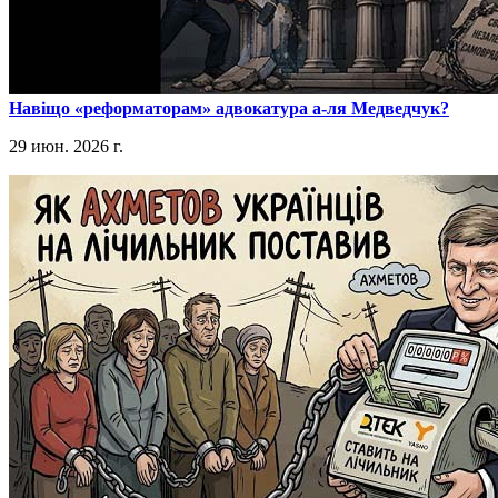
​Навіщо «реформаторам» адвокатура а-ля Медведчук?
29 июн. 2026 г.