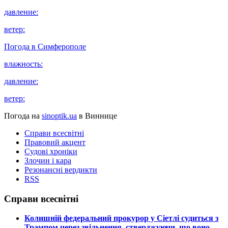
давление:
ветер:
Погода в
Симферополе
влажность:
давление:
ветер:
Погода на
sinoptik.ua
в Виннице
Справи всесвітні
Правовий акцент
Судові хроніки
Злочин і кара
Резонансні вердикти
RSS
Справи всесвітні
​Колишній федеральний прокурор у Сіетлі судиться з
Трампом через звільнення, стверджуючи, що воно