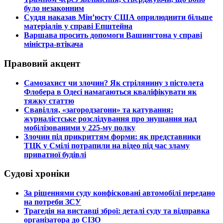
було незаконним
​Суддя наказав Мін’юсту США оприлюднити більше
матеріалів у справі Епштейна
​Варшава просить допомоги Вашингтона у справі
міністра-втікача
Правовий акцент
​Самозахист чи злочин? Як стрілянину з пістолета
Флобера в Одесі намагаються кваліфікувати як
тяжку статтю
​Свавілля, «загородзагони» та катування:
журналістське розслідування про знущання над
мобілізованими у 225-му полку
​Злочин під прикриттям форми: як представники
ТЦК у Смілі потрапили на відео під час зламу
приватної будівлі
Судові хроніки
​За рішеннями суду конфісковані автомобілі передано
на потреби ЗСУ
​Трагедія на виставці зброї: деталі суду та відправка
організатора до СІЗО