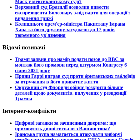
Маск у мексиканському суді?
​Верховний суд Бразилії дозволив вивести
експрезидента Болсонару з-під варти для операції з
видалення грижі
​Колишнього прем'єр-міністра Пакистану Імрана
Хана та його дружину засуджено до 17 років
тюремного ув'язнення
Відомі позивачі
​Трамп заявив про намір подати позов до ВВС за
монтаж його промови перед штурмом Конгресу 6
січня 2021 року
​Принц Гаррі виграв суд проти британських таблоїдів
за втручання в його приватне життя
​Окружний суд Флориди обіцяє розкрити більше
деталей щодо документів, вилучених у резиденції
Трампа
Інтернет-конфлікти
​Цифрові загадки за зачиненими дверима: що
приховують дивні сигнали з Вашингтона?
​Іранська група намагається атакувати виборчі
штаби кандидатів у президенти США - заява Google