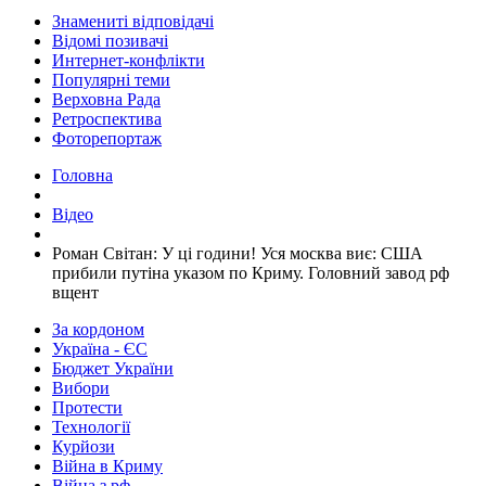
Знамениті відповідачі
Відомі позивачі
Интернет-конфлікти
Популярні теми
Верховна Рада
Ретроспектива
Фоторепортаж
Головна
Відео
​Роман Світан: У ці години! Уся москва виє: США
прибили путіна указом по Криму. Головний завод рф
вщент
За кордоном
Україна - ЄС
Бюджет України
Вибори
Протести
Технології
Курйози
Війна в Криму
Війна з рф