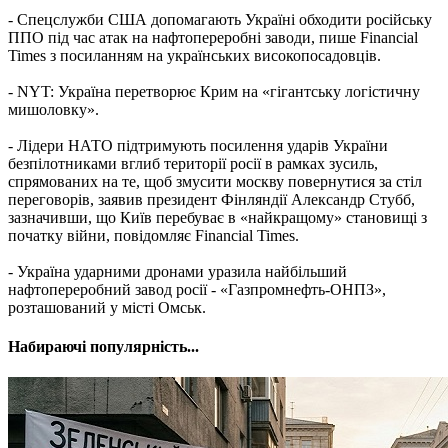
- Спецслужби США допомагають Україні обходити російську
ППО під час атак на нафтопереробні заводи, пише Financial
Times з посиланням на українських високопосадовців.
- NYT: Україна перетворює Крим на «гігантську логістичну
мишоловку».
- Лідери НАТО підтримують посилення ударів України
безпілотниками вглиб території росії в рамках зусиль,
спрямованих на те, щоб змусити москву повернутися за стіл
переговорів, заявив президент Фінляндії Александр Стубб,
зазначивши, що Київ перебуває в «найкращому» становищі з
початку війни, повідомляє Financial Times.
- Україна ударними дронами уразила найбільший
нафтопереробний завод росії - «Газпромнефть-ОНПЗ»,
розташований у місті Омськ.
Набираючі популярність...