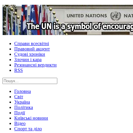
Справи всесвітні
Правовий акцент
Судові хроніки
Злочин і кара
Резонансні вердикти
RSS
Головна
Світ
Україна
Політика
Події
Київські новини
Відео
Спорт та діло