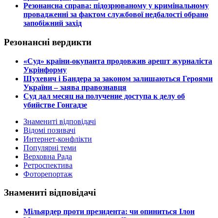
​Резонансна справа: підозрюваному у кримінальному
провадженні за фактом службової недбалості обрано
запобіжний захід
Резонансні вердикти
​«Суд» країни-окупанта продовжив арешт журналіста
Укрінформу
Шухевич і Бандера за законом залишаються Героями
України – заява правознавця
Суд дал месяц на получение доступа к делу об
убийстве Гонгадзе
Знамениті відповідачі
Відомі позивачі
Интернет-конфлікти
Популярні теми
Верховна Рада
Ретроспектива
Фоторепортаж
Знамениті відповідачі
​Мільярдер проти президента: чи опиниться Ілон