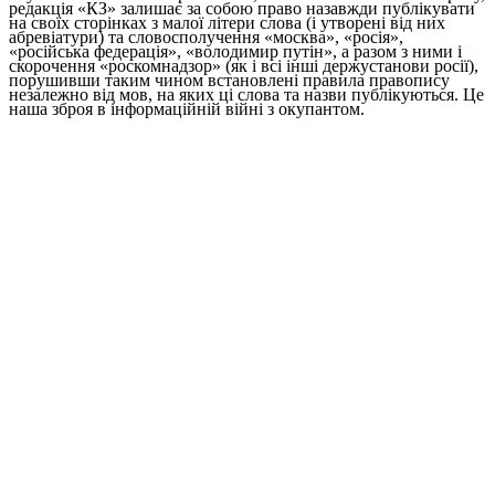
редакція «КЗ» залишає за собою право назавжди публікувати
на своїх сторінках з малої літери слова (і утворені від них
абревіатури) та словосполучення «москва», «росія»,
«російська федерація», «володимир путін», а разом з ними і
скорочення «роскомнадзор» (як і всі інші держустанови росії),
порушивши таким чином встановлені правила правопису
незалежно від мов, на яких ці слова та назви публікуються. Це
наша зброя в інформаційній війні з окупантом.