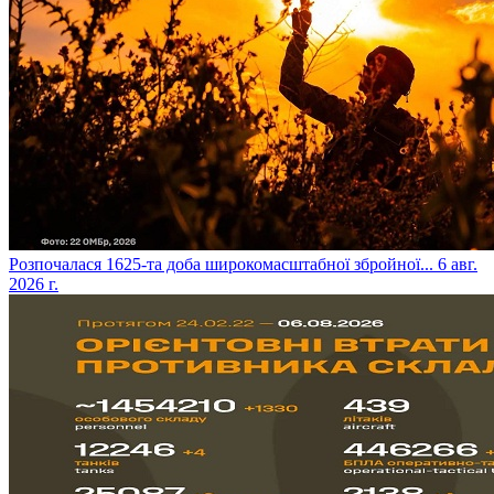
​Розпочалася 1625-та доба широкомасштабної збройної...
6 авг.
2026 г.