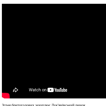
Зграя бритоголових захоплює Лук'янівський ринок