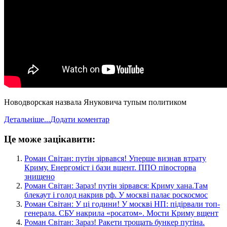
Новодворская назвала Януковича тупым политиком
Детальніше...
Додати коментар
Це може зацікавити:
​Роман Світан: путін зірвався! Уперше визнав втрату
Криму. Енергоміст і бази вщент. ППО півосторва
знищено
​Роман Світан: Зараз! путін зірвався: Криму хана.Там
блекаут і голод накрив рф. У москві палає роскосмос
​Роман Світан: У ці години! У москві НП: підірвали топ-
генерала. СБУ накрила «росатом». Мости Криму вщент
​Роман Світан: Зараз! Ракети трощать бункер путіна.