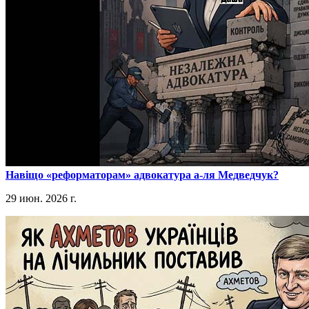
​Навіщо «реформаторам» адвокатура а-ля Медведчук?
29 июн. 2026 г.