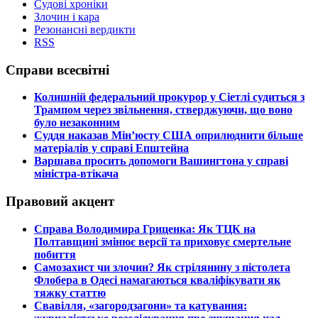
Судові хроніки
Злочин і кара
Резонансні вердикти
RSS
Справи всесвітні
​Колишній федеральний прокурор у Сіетлі судиться з
Трампом через звільнення, стверджуючи, що воно
було незаконним
​Суддя наказав Мін’юсту США оприлюднити більше
матеріалів у справі Епштейна
​Варшава просить допомоги Вашингтона у справі
міністра-втікача
Правовий акцент
​Справа Володимира Гриценка: Як ТЦК на
Полтавщині змінює версії та приховує смертельне
побиття
​Самозахист чи злочин? Як стрілянину з пістолета
Флобера в Одесі намагаються кваліфікувати як
тяжку статтю
​Свавілля, «загородзагони» та катування: