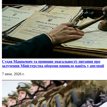
​Суддя Машкевич та принцип змагальності: питання про
залучення Міністерства оборони виникло навіть у апеляції
7 июн. 2026 г.