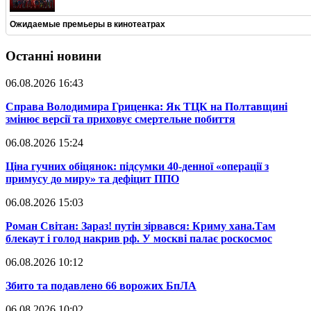
Ожидаемые премьеры в кинотеатрах
Останні новини
06.08.2026 16:43
​Справа Володимира Гриценка: Як ТЦК на Полтавщині
змінює версії та приховує смертельне побиття
06.08.2026 15:24
​Ціна гучних обіцянок: підсумки 40-денної «операції з
примусу до миру» та дефіцит ППО
06.08.2026 15:03
​Роман Світан: Зараз! путін зірвався: Криму хана.Там
блекаут і голод накрив рф. У москві палає роскосмос
06.08.2026 10:12
​Збито та подавлено 66 ворожих БпЛА
06.08.2026 10:02