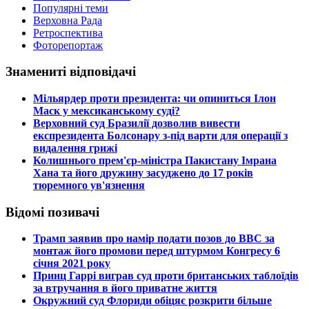
Популярні теми
Верховна Рада
Ретроспектива
Фоторепортаж
Знамениті відповідачі
​Мільярдер проти президента: чи опиниться Ілон
Маск у мексиканському суді?
​Верховний суд Бразилії дозволив вивести
експрезидента Болсонару з-під варти для операції з
видалення грижі
​Колишнього прем'єр-міністра Пакистану Імрана
Хана та його дружину засуджено до 17 років
тюремного ув'язнення
Відомі позивачі
​Трамп заявив про намір подати позов до ВВС за
монтаж його промови перед штурмом Конгресу 6
січня 2021 року
​Принц Гаррі виграв суд проти британських таблоїдів
за втручання в його приватне життя
​Окружний суд Флориди обіцяє розкрити більше