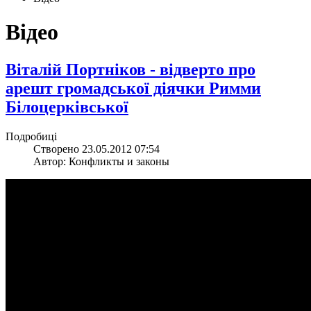
Відео
Віталій Портніков - відверто про
арешт громадської діячки Римми
Білоцерківської
Подробиці
Створено 23.05.2012 07:54
Автор: Конфликты и законы