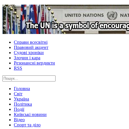
Справи всесвітні
Правовий акцент
Судові хроніки
Злочин і кара
Резонансні вердикти
RSS
Головна
Світ
Україна
Політика
Події
Київські новини
Відео
Спорт та діло