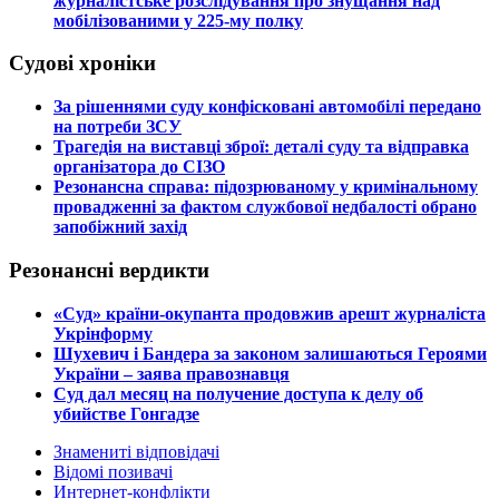
журналістське розслідування про знущання над
мобілізованими у 225-му полку
Судові хроніки
​За рішеннями суду конфісковані автомобілі передано
на потреби ЗСУ
​Трагедія на виставці зброї: деталі суду та відправка
організатора до СІЗО
​Резонансна справа: підозрюваному у кримінальному
провадженні за фактом службової недбалості обрано
запобіжний захід
Резонансні вердикти
​«Суд» країни-окупанта продовжив арешт журналіста
Укрінформу
Шухевич і Бандера за законом залишаються Героями
України – заява правознавця
Суд дал месяц на получение доступа к делу об
убийстве Гонгадзе
Знамениті відповідачі
Відомі позивачі
Интернет-конфлікти