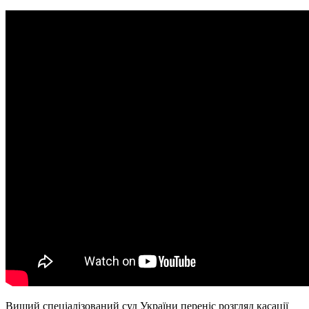
Вищий спеціалізований суд України переніс розгляд касації