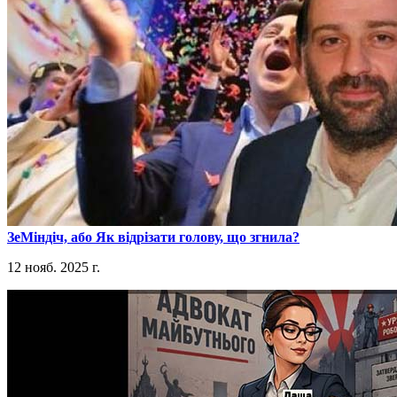
​ЗеМіндіч, або Як відрізати голову, що згнила?
12 нояб. 2025 г.