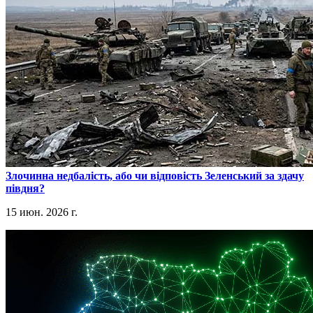
​Злочинна недбалість, або чи відповість Зеленський за здачу
півдня?
15 июн. 2026 г.