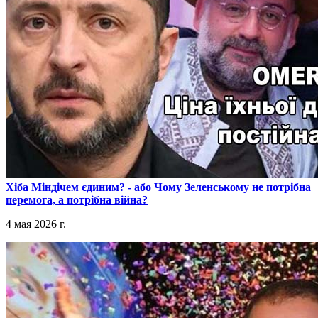
​Хіба Міндічем єдиним? - або Чому Зеленському не потрібна
перемога, а потрібна війна?
4 мая 2026 г.