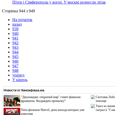
Пітер і Сімферополь у вогні. У москві рознесли літак
Сторінка 944 з 949
На початок
назад
939
940
941
942
943
944
945
946
947
948
уперед
У кінець
Новости от
Киноафиша.юа
"Джуманджи: открытый мир" станет финалом
Светлана Лобо
франшизы. Когдаждать премьему?
помощи
Ушел из жизни
Пять фильмов Marvel, даты выхода которых уже
сыграл в "Сла
известны