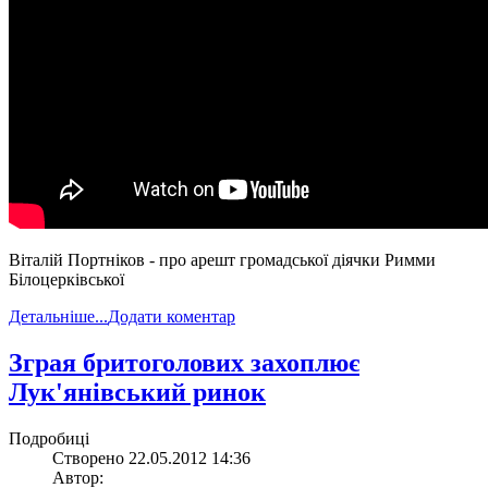
Віталій Портніков - про арешт громадської діячки Римми
Білоцерківської
Детальніше...
Додати коментар
Зграя бритоголових захоплює
Лук'янівський ринок
Подробиці
Створено 22.05.2012 14:36
Автор: