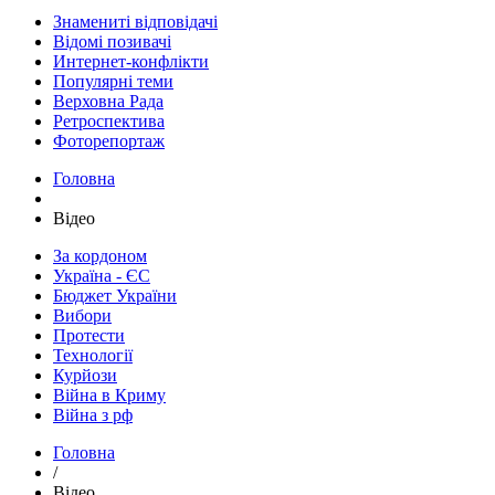
Знамениті відповідачі
Відомі позивачі
Интернет-конфлікти
Популярні теми
Верховна Рада
Ретроспектива
Фоторепортаж
Головна
Відео
За кордоном
Україна - ЄС
Бюджет України
Вибори
Протести
Технології
Курйози
Війна в Криму
Війна з рф
Головна
/
Відео