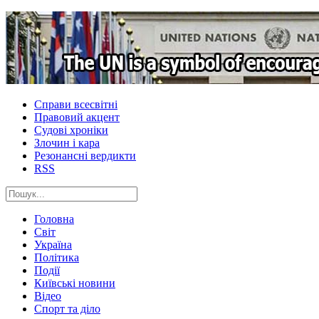
Справи всесвітні
Правовий акцент
Судові хроніки
Злочин і кара
Резонансні вердикти
RSS
Головна
Світ
Україна
Політика
Події
Київські новини
Відео
Спорт та діло