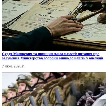
​Суддя Машкевич та принцип змагальності: питання про
залучення Міністерства оборони виникло навіть у апеляції
7 июн. 2026 г.