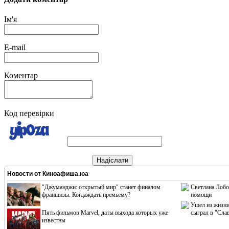
Ім'я
E-mail
Коментар
Код перевірки
Надіслати
Новости от
Киноафиша.юа
"Джуманджи: открытый мир" станет финалом
Светлана Лобо
франшизы. Когдаждать премьему?
помощи
Ушел из жизни
Пять фильмов Marvel, даты выхода которых уже
сыграл в "Сла
известны