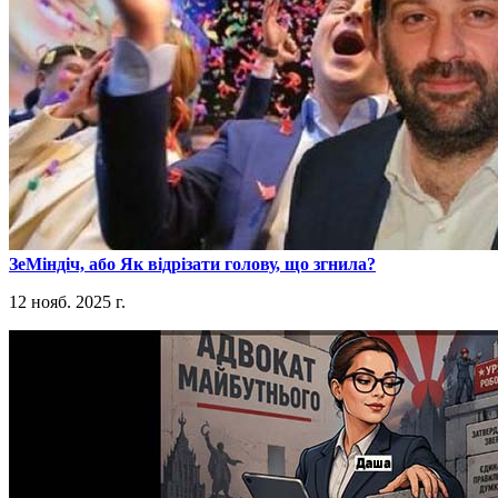
​ЗеМіндіч, або Як відрізати голову, що згнила?
12 нояб. 2025 г.