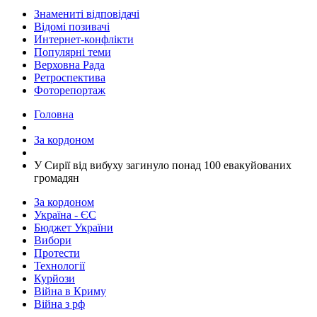
Знамениті відповідачі
Відомі позивачі
Интернет-конфлікти
Популярні теми
Верховна Рада
Ретроспектива
Фоторепортаж
Головна
За кордоном
​У Сирії від вибуху загинуло понад 100 евакуйованих
громадян
За кордоном
Україна - ЄС
Бюджет України
Вибори
Протести
Технології
Курйози
Війна в Криму
Війна з рф