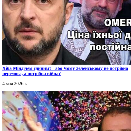
​Хіба Міндічем єдиним? - або Чому Зеленському не потрібна
перемога, а потрібна війна?
4 мая 2026 г.