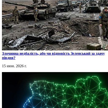
​Злочинна недбалість, або чи відповість Зеленський за здачу
півдня?
15 июн. 2026 г.