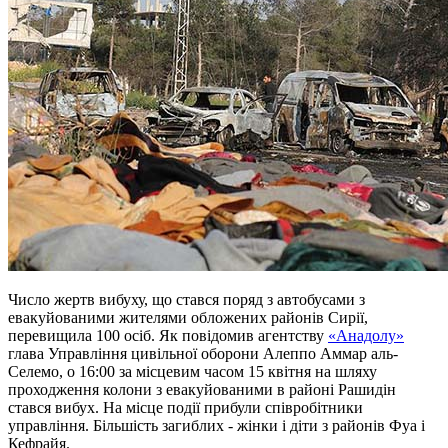
Число жертв вибуху, що стався поряд з автобусами з
евакуйованими жителями обложених районів Сирії,
перевищила 100 осіб. Як повідомив агентству
«Анадолу»
глава Управління цивільної оборони Алеппо Аммар аль-
Селемо, о 16:00 за місцевим часом 15 квітня на шляху
проходження колони з евакуйованими в районі Рашидін
стався вибух. На місце події прибули співробітники
управління. Більшість загиблих - жінки і діти з районів Фуа і
Кефрайя.