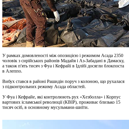
У рамках домовленості між опозицією і режимом Асада 2350
чоловік з сирійських районів Мадайя і Аз-Забадані в Дамаску,
а також п'ять тисяч з Фуа і Кефрайі в Ідлібі досягли блокпоста
в Алеппо.
Вибух стався в районі Рашидін поруч з колоною, що рухалася
з підконтрольних режиму Асада областей.
У Фуа і Кефрайе, які контролюють рух «Хезболла» і Корпус
вартових ісламської революції (КВІР), проживає близько 15
тисяч осіб, в основному мусульмани-шиїти.