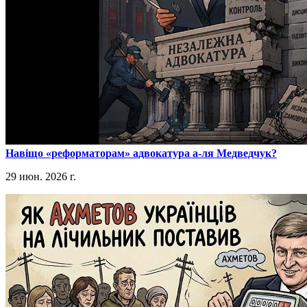
​Навіщо «реформаторам» адвокатура а-ля Медведчук?
29 июн. 2026 г.