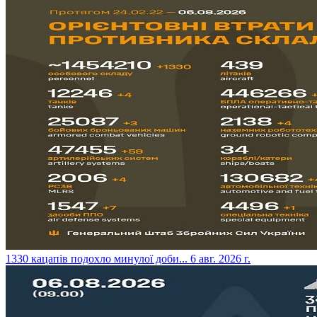
​1330 кацапів подохло минулої доби...
6 авг. 2026 г.