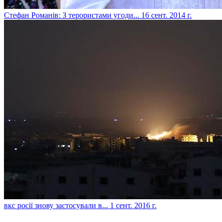
Стефан Романів: З терористами угоди...
16 сент. 2014 г.
вкс росії знову застосували в...
1 сент. 2016 г.