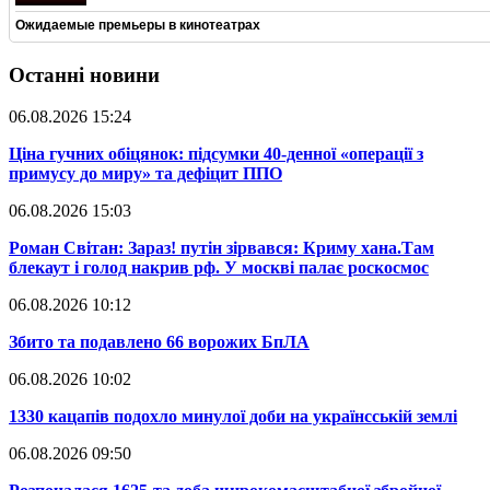
Ожидаемые премьеры в кинотеатрах
Останні новини
06.08.2026 15:24
​Ціна гучних обіцянок: підсумки 40-денної «операції з
примусу до миру» та дефіцит ППО
06.08.2026 15:03
​Роман Світан: Зараз! путін зірвався: Криму хана.Там
блекаут і голод накрив рф. У москві палає роскосмос
06.08.2026 10:12
​Збито та подавлено 66 ворожих БпЛА
06.08.2026 10:02
​1330 кацапів подохло минулої доби на українсській землі
06.08.2026 09:50