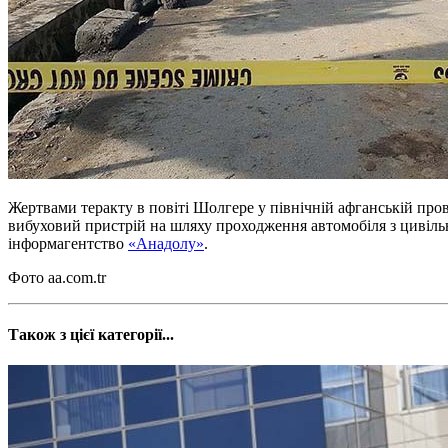
Жертвами теракту в повіті Шолгере у північній афганській про
вибуховий пристрій на шляху проходження автомобіля з цивільн
інформагентство
«Анадолу»
.
Фото aa.com.tr
Також з цієї категорії...