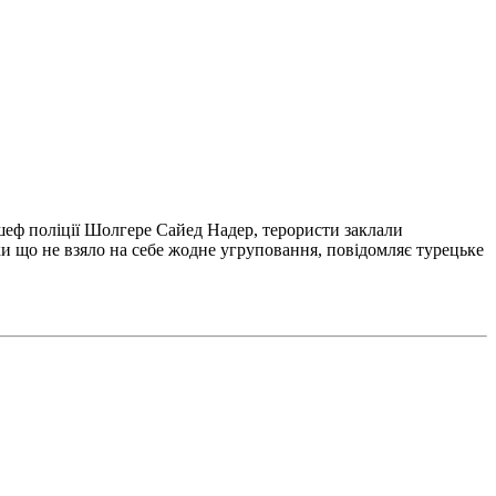
 шеф поліції Шолгере Сайед Надер, терористи заклали
и що не взяло на себе жодне угруповання, повідомляє турецьке