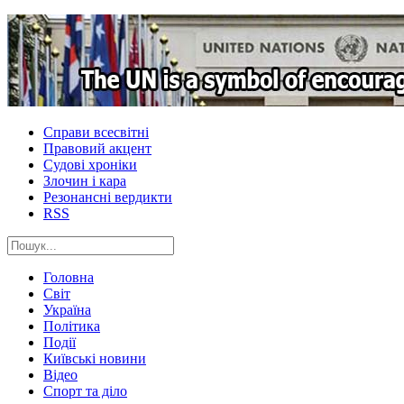
Справи всесвітні
Правовий акцент
Судові хроніки
Злочин і кара
Резонансні вердикти
RSS
Головна
Світ
Україна
Політика
Події
Київські новини
Відео
Спорт та діло