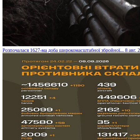
​Розпочалася 1627-ма доба широкомасштабної збройної...
8 авг. 