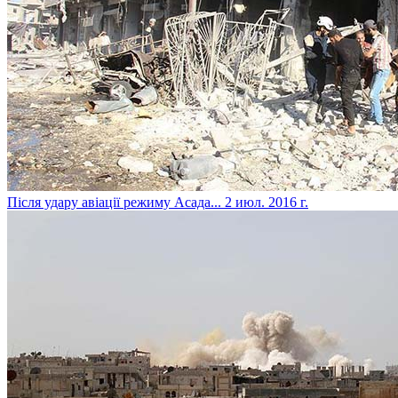
Після удару авіації режиму Асада...
2 июл. 2016 г.