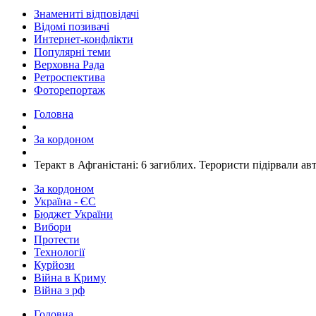
Знамениті відповідачі
Відомі позивачі
Интернет-конфлікти
Популярні теми
Верховна Рада
Ретроспектива
Фоторепортаж
Головна
За кордоном
​Теракт в Афганістані: 6 загиблих. Терористи підірвали а
За кордоном
Україна - ЄС
Бюджет України
Вибори
Протести
Технології
Курйози
Війна в Криму
Війна з рф
Головна