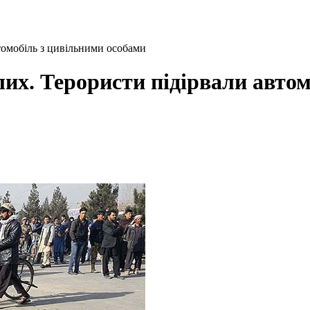
втомобіль з цивільними особами
блих. Терористи підірвали авто