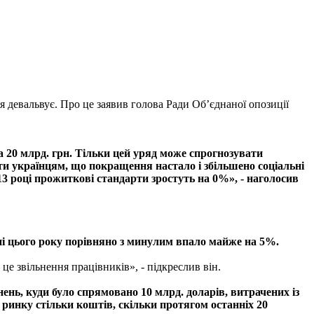
я девальвує. Про це заявив голова Ради Об’єднаної опозиції
а 20 млрд. грн. Тільки цей уряд може спрогнозувати
ати українцям, що покращення настало і збільшено соціальні
3 році прожиткові стандарти зростуть на 0%», - наголосив
ні цього року порівняно з минулим впало майже на 5%.
е звільнення працівників», - підкреслив він.
ень, куди було спрямовано 10 млрд. доларів, витрачених із
 ринку стільки коштів, скільки протягом останніх 20