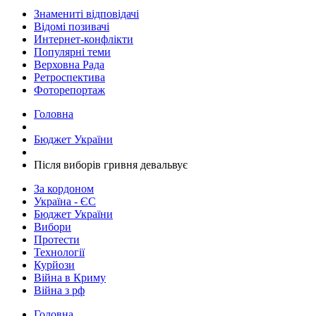
Знамениті відповідачі
Відомі позивачі
Интернет-конфлікти
Популярні теми
Верховна Рада
Ретроспектива
Фоторепортаж
Головна
Бюджет України
Після виборів гривня девальвує
За кордоном
Україна - ЄС
Бюджет України
Вибори
Протести
Технології
Курйози
Війна в Криму
Війна з рф
Головна