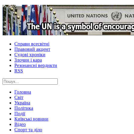
Справи всесвітні
Правовий акцент
Судові хроніки
Злочин і кара
Резонансні вердикти
RSS
Головна
Світ
Україна
Політика
Події
Київські новини
Відео
Спорт та діло