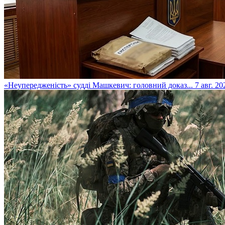
​«Неупередженість» судді Машкевич: головний доказ...
7 авг. 20