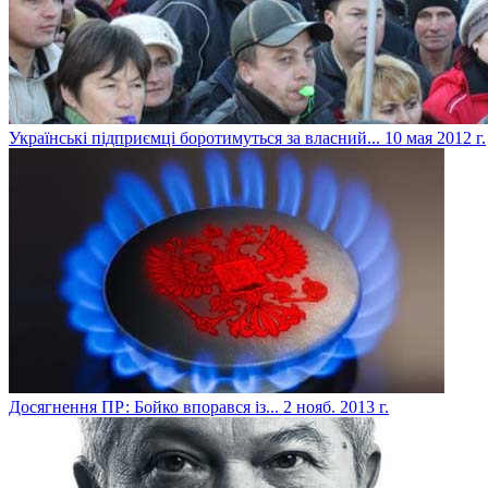
Українські підприємці боротимуться за власний...
10 мая 2012 г.
Досягнення ПР: Бойко впорався із...
2 нояб. 2013 г.