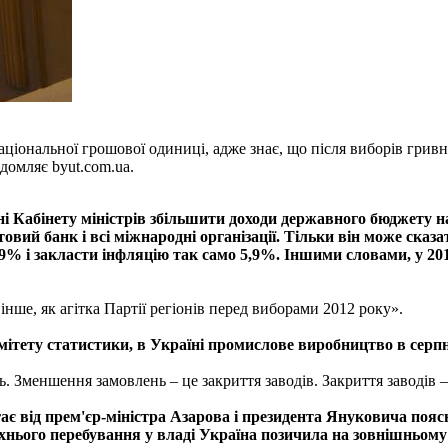
ціональної грошової одиниці, адже знає, що після виборів гривн
домляє byut.com.ua.
ні Кабінету міністрів збільшити доходи державного бюджету н
овий банк і всі міжнародні організації. Тільки він може сказ
9% і закласти інфляцію так само 5,9%. Іншими словами, у 201
нше, як агітка Партії регіонів перед виборами 2012 року».
мітету статистики, в Україні промислове виробництво в серп
меншення замовлень – це закриття заводів. Закриття заводів – ц
є від прем'єр-міністра Азарова і президента Януковича поясн
 їхнього перебування у владі Україна позичила на зовнішньому