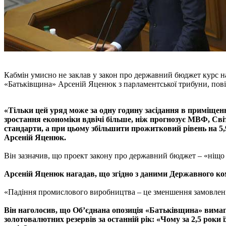
Кабмін умисно не заклав у закон про державний бюджет курс на
«Батьківщина» Арсеній Яценюк з парламентської трибуни, пові
«Тільки цей уряд може за одну годину засідання в приміщен
зростання економіки вдвічі більше, ніж прогнозує МВФ, Світ
стандарти, а при цьому збільшити прожитковий рівень на 5,
Арсеній Яценюк.
Він зазначив, що проект закону про державний бюджет – «ніщо і
Арсеній Яценюк нагадав, що згідно з даними Державного ко
«Падіння промислового виробництва – це зменшення замовлень. З
Він наголосив, що Об’єднана опозиція «Батьківщина» вимага
золотовалютних резервів за останній рік: «Чому за 2,5 роки