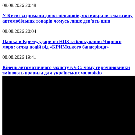
08.08.2026 20:48
​У Києві затримали двох спільників, які викрали з магазину
автомобільних товарів чомусь лише дев’ять шин
08.08.2026 20:04
Паніка в Криму, удари по НПЗ та блокування Чорного
моря: огляд подій від «КРИМського бандерівця»
08.08.2026 19:41
​Кінець автоматичного захисту в ЄС: чому єврочиновники
змінюють правила для українських чоловіків