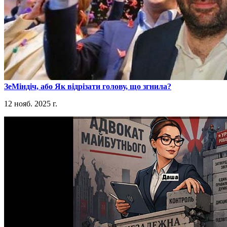
​ЗеМіндіч, або Як відрізати голову, що згнила?
12 нояб. 2025 г.