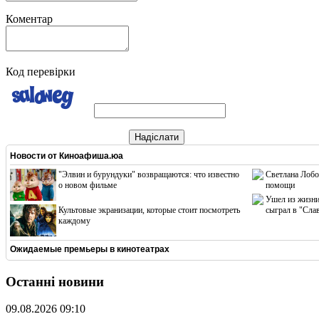
Коментар
Код перевірки
Надіслати
Новости от
Киноафиша.юа
"Элвин и бурундуки" возвращаются: что известно
Светлана Лобо
о новом фильме
помощи
Ушел из жизни
Культовые экранизации, которые стоит посмотреть
сыграл в "Сла
каждому
Ожидаемые премьеры в кинотеатрах
Останні новини
09.08.2026 09:10