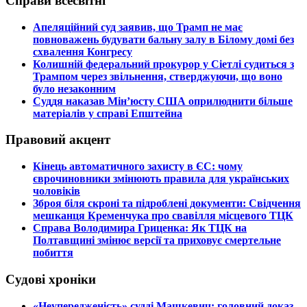
Справи всесвітні
​Апеляційний суд заявив, що Трамп не має
повноважень будувати бальну залу в Білому домі без
схвалення Конгресу
​Колишній федеральний прокурор у Сіетлі судиться з
Трампом через звільнення, стверджуючи, що воно
було незаконним
​Суддя наказав Мін’юсту США оприлюднити більше
матеріалів у справі Епштейна
Правовий акцент
​Кінець автоматичного захисту в ЄС: чому
єврочиновники змінюють правила для українських
чоловіків
​Зброя біля скроні та підроблені документи: Свідчення
мешканця Кременчука про свавілля місцевого ТЦК
​Справа Володимира Гриценка: Як ТЦК на
Полтавщині змінює версії та приховує смертельне
побиття
Судові хроніки
​«Неупередженість» судді Машкевич: головний доказ