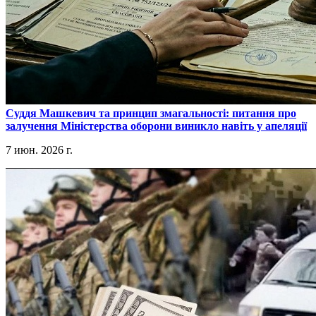
​Суддя Машкевич та принцип змагальності: питання про
залучення Міністерства оборони виникло навіть у апеляції
7 июн. 2026 г.