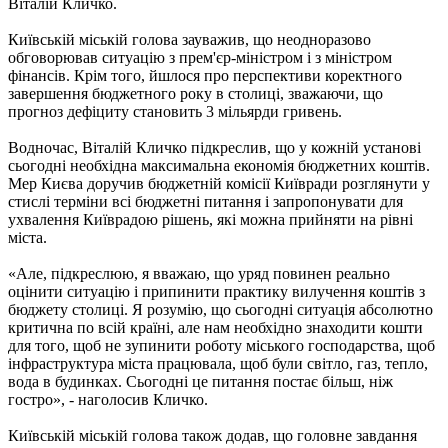
Віталій Кличко.
Київській міській голова зауважив, що неодноразово
обговорював ситуацію з прем'єр-міністром і з міністром
фінансів. Крім того, йшлося про перспективи коректного
завершення бюджетного року в столиці, зважаючи, що
прогноз дефіциту становить 3 мільярди гривень.
Водночас, Віталій Кличко підкреслив, що у кожній установі
сьогодні необхідна максимальна економія бюджетних коштів.
Мер Києва доручив бюджетній комісії Київради розглянути у
стислі терміни всі бюджетні питання і запропонувати для
ухвалення Київрадою рішень, які можна прийняти на рівні
міста.
«Але, підкреслюю, я вважаю, що уряд повинен реально
оцінити ситуацію і припинити практику вилучення коштів з
бюджету столиці. Я розумію, що сьогодні ситуація абсолютно
критична по всій країні, але нам необхідно знаходити кошти
для того, щоб не зупинити роботу міського господарства, щоб
інфраструктура міста працювала, щоб були світло, газ, тепло,
вода в будинках. Сьогодні це питання постає більш, ніж
гостро», - наголосив Кличко.
Київській міській голова також додав, що головне завдання