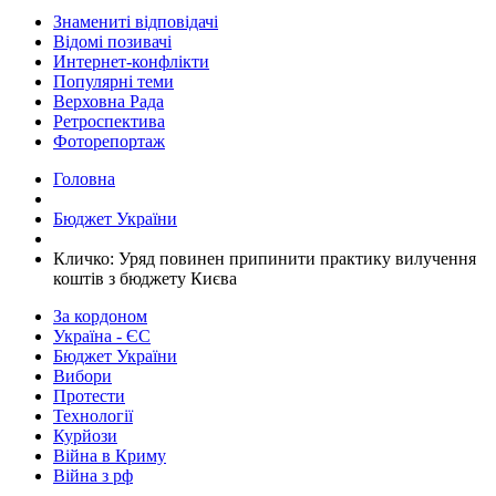
Знамениті відповідачі
Відомі позивачі
Интернет-конфлікти
Популярні теми
Верховна Рада
Ретроспектива
Фоторепортаж
Головна
Бюджет України
Кличко: Уряд повинен припинити практику вилучення
коштів з бюджету Києва
За кордоном
Україна - ЄС
Бюджет України
Вибори
Протести
Технології
Курйози
Війна в Криму
Війна з рф