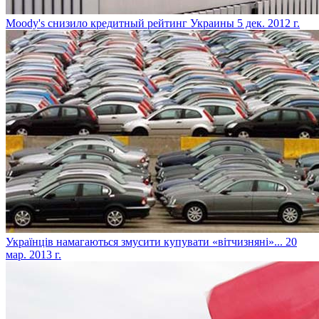
Moody's снизило кредитный рейтинг Украины
5 дек. 2012 г.
Українців намагаються змусити купувати «вітчизняні»...
20
мар. 2013 г.