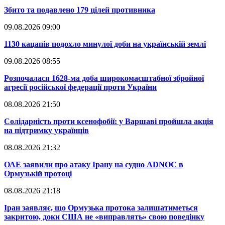
​Збито та подавлено 179 цілей противника
09.08.2026 09:00
​1130 кацапів подохло минулої доби на українській землі
09.08.2026 08:55
​Розпочалася 1628-ма доба широкомасштабної збройної
агресії російської федерації проти України
08.08.2026 21:50
​Солідарність проти ксенофобії: у Варшаві пройшла акція
на підтримку українців
08.08.2026 21:32
​ОАЕ заявили про атаку Ірану на судно ADNOC в
Ормузькій протоці
08.08.2026 21:18
​Іран заявляє, що Ормузька протока залишатиметься
закритою, доки США не «виправлять» свою поведінку