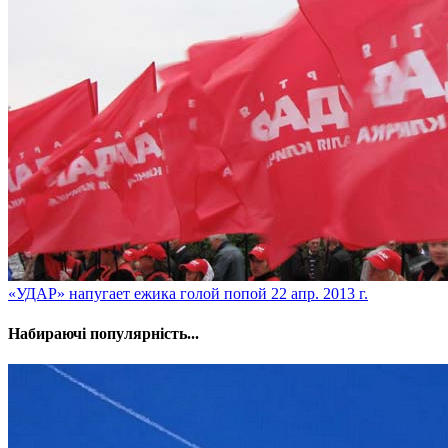
«УДАР» напугает ежика голой попой
22 апр. 2013 г.
Набираючі популярність...