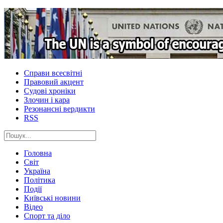
Справи всесвітні
Правовий акцент
Судові хроніки
Злочин і кара
Резонансні вердикти
RSS
Головна
Світ
Україна
Політика
Події
Київські новини
Відео
Спорт та діло