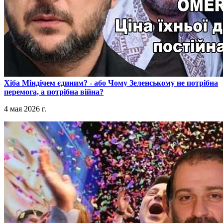
​Хіба Міндічем єдиним? - або Чому Зеленському не потрібна
перемога, а потрібна війна?
4 мая 2026 г.