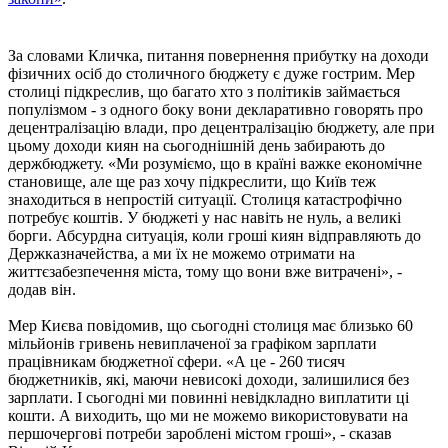
За словами Кличка, питання повернення прибутку на доходи
фізичних осіб до столичного бюджету є дуже гострим. Мер
столиці підкреслив, що багато хто з політиків займається
популізмом - з одного боку вони декларативно говорять про
децентралізацію влади, про децентралізацію бюджету, але при
цьому доходи киян на сьогоднішній день забирають до
держбюджету. «Ми розуміємо, що в країні важке економічне
становище, але ще раз хочу підкреслити, що Київ теж
знаходиться в непростій ситуації. Столиця катастрофічно
потребує коштів. У бюджеті у нас навіть не нуль, а великі
борги. Абсурдна ситуація, коли гроші киян відправляють до
Держказначейства, а ми їх не можемо отримати на
життєзабезпечення міста, тому що вони вже витрачені», -
додав він.
Мер Києва повідомив, що сьогодні столиця має близько 60
мільйонів гривень невиплаченої за графіком зарплати
працівникам бюджетної сфери. «А це - 260 тисяч
бюджетників, які, маючи невисокі доходи, залишилися без
зарплати. І сьогодні ми повинні невідкладно виплатити ці
кошти. А виходить, що ми не можемо використовувати на
першочергові потреби зароблені містом гроші», - сказав