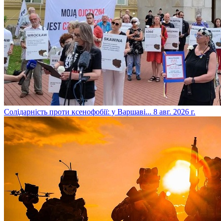
​Солідарність проти ксенофобії: у Варшаві...
8 авг. 2026 г.