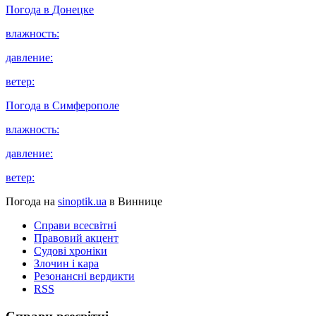
Погода в
Донецке
влажность:
давление:
ветер:
Погода в
Симферополе
влажность:
давление:
ветер:
Погода на
sinoptik.ua
в Виннице
Справи всесвітні
Правовий акцент
Судові хроніки
Злочин і кара
Резонансні вердикти
RSS