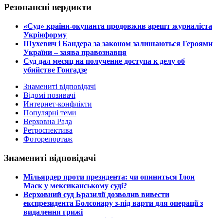
Резонансні вердикти
​«Суд» країни-окупанта продовжив арешт журналіста
Укрінформу
Шухевич і Бандера за законом залишаються Героями
України – заява правознавця
Суд дал месяц на получение доступа к делу об
убийстве Гонгадзе
Знамениті відповідачі
Відомі позивачі
Интернет-конфлікти
Популярні теми
Верховна Рада
Ретроспектива
Фоторепортаж
Знамениті відповідачі
​Мільярдер проти президента: чи опиниться Ілон
Маск у мексиканському суді?
​Верховний суд Бразилії дозволив вивести
експрезидента Болсонару з-під варти для операції з
видалення грижі