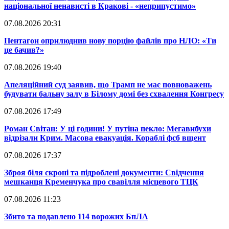
національної ненависті в Кракові - «неприпустимо»
07.08.2026 20:31
​Пентагон оприлюднив нову порцію файлів про НЛО: «Ти
це бачив?»
07.08.2026 19:40
​Апеляційний суд заявив, що Трамп не має повноважень
будувати бальну залу в Білому домі без схвалення Конгресу
07.08.2026 17:49
​Роман Світан: У ці години! У путіна пекло: Мегавибухи
відрізали Крим. Масова евакуація. Кораблі фсб вщент
07.08.2026 17:37
​Зброя біля скроні та підроблені документи: Свідчення
мешканця Кременчука про свавілля місцевого ТЦК
07.08.2026 11:23
​Збито та подавлено 114 ворожих БпЛА