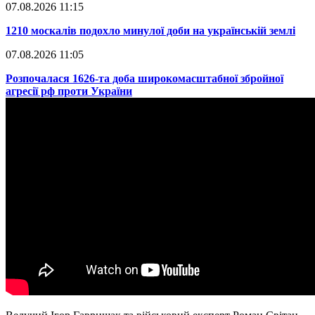
07.08.2026 11:15
​1210 москалів подохло минулої доби на українській землі
07.08.2026 11:05
​Розпочалася 1626-та доба широкомасштабної збройної
агресії рф проти України