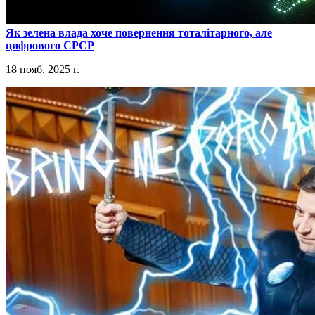
​Як зелена влада хоче повернення тоталітарного, але
цифрового СРСР
18 нояб. 2025 г.