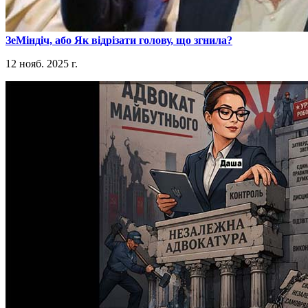
​ЗеМіндіч, або Як відрізати голову, що згнила?
12 нояб. 2025 г.