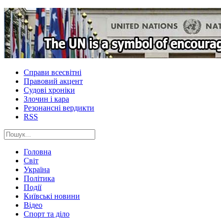
Справи всесвітні
Правовий акцент
Судові хроніки
Злочин і кара
Резонансні вердикти
RSS
Головна
Світ
Україна
Політика
Події
Київські новини
Відео
Спорт та діло