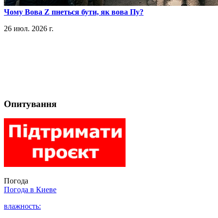
​Чому Вова Z пнеться бути, як вова Пу?
26 июл. 2026 г.
Опитування
Погода
Погода в
Киеве
влажность: