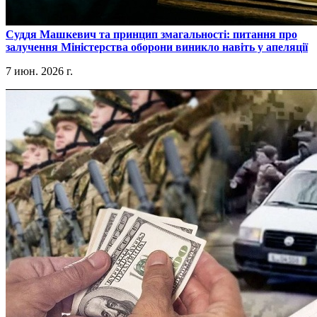
​Суддя Машкевич та принцип змагальності: питання про
залучення Міністерства оборони виникло навіть у апеляції
7 июн. 2026 г.