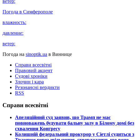
ветер:
Погода в
Симферополе
влажность:
давление:
ветер:
Погода на
sinoptik.ua
в Виннице
Справи всесвітні
Правовий акцент
Судові хроніки
Злочин і кара
Резонансні вердикти
RSS
Справи всесвітні
​Апеляційний суд заявив, що Трамп не має
повноважень будувати бальну залу в Білому домі без
схвалення Конгресу
​Колишній федеральний прокурор у Сіетлі судиться з
Трампом через звільнення, стверджуючи, що воно