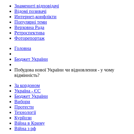
Знамениті відповідачі
Відомі позивачі
Интернет-конфлікти
Популярні теми
Верховна Рада
Ретроспектива
Фоторепортаж
Головна
Бюджет України
​Побудова нової України чи відновлення - у чому
відмінність?
За кордоном
Україна - ЄС
Бюджет України
Вибори
Протести
Технології
Курйози
Війна в Криму
Війна з рф