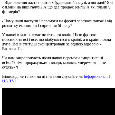
- Відновлення дасть поштовх будівельній галузі, а що далі? Які
є плани на інші галузі? А що дав продаж землі? А які плани у
фермерів?
- Чому наші наступи і перемоги на фронті залежать також і від
розвитку економіки і сприяння бізнесу?
У нашої влади «немає політичної волі». Цією фразою
пояснюють всі і все, що відбувається в країні, а в країні повна
дупа! Всі інституції сконцентровані за однією адресою -
Банкова 11.
Чи нам запропонують після нашої перемоги змиритись зі
всіма їхніми прорахунками влади, мовляв, «переможців не
судять»?!
Відповіді не тільки на ці питання слухайте на
Інформканалі I-
UA.TV
: