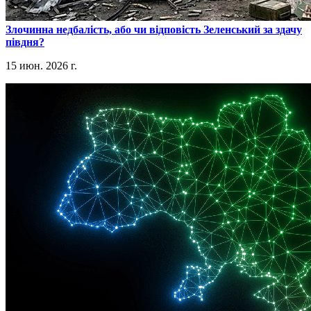
​Злочинна недбалість, або чи відповість Зеленський за здачу
півдня?
15 июн. 2026 г.