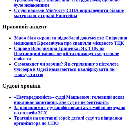
було незаконним
​Суддя наказав Мін’юсту США оприлюднити більше
матеріалів у справі Епштейна
Правовий акцент
​Зброя біля скроні та підроблені документи: Свідчення
мешканця Кременчука про свавілля місцевого ТЦК
​Справа Володимира Гриценка: Як ТЦК на
Полтавщині змінює версії та приховує смертельне
побиття
​Самозахист чи злочин? Як стрілянину з пістолета
Флобера в Одесі намагаються кваліфікувати як
тяжку статтю
Судові хроніки
​«Неупередженість» судді Машкевич: головний доказ
викликає запитання, але суд це не бентежить
​За рішеннями суду конфісковані автомобілі передано
на потреби ЗСУ
​Трагедія на виставці зброї: деталі суду та відправка
організатора до СІЗО