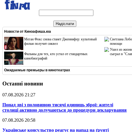
Надіслати
Новости от
Киноафиша.юа
Меган Фокс снова станет Дженнифер: культовый
Светлана Лобо
фильм получит сиквел
помощи
Ушел из жизни
Фильмы для тех, кто устал от стандартных
сыграл в "Сла
кинобиографий
Ожидаемые премьеры в кинотеатрах
Останні новини
07.08.2026 21:27
​Понад дві з половиною тисячі одиниць зброї: жителі
столиці активно долучаються до процедури декларування
07.08.2026 20:58
​Українське консульство реагує на напад на ґрунті