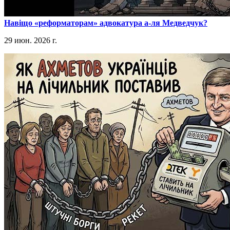
​Навіщо «реформаторам» адвокатура а-ля Медведчук?
29 июн. 2026 г.