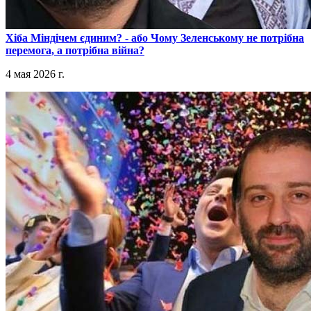
​Хіба Міндічем єдиним? - або Чому Зеленському не потрібна
перемога, а потрібна війна?
4 мая 2026 г.