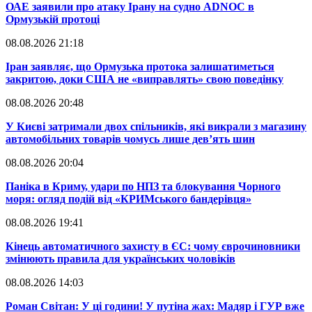
​ОАЕ заявили про атаку Ірану на судно ADNOC в
Ормузькій протоці
08.08.2026 21:18
​Іран заявляє, що Ормузька протока залишатиметься
закритою, доки США не «виправлять» свою поведінку
08.08.2026 20:48
​У Києві затримали двох спільників, які викрали з магазину
автомобільних товарів чомусь лише дев’ять шин
08.08.2026 20:04
Паніка в Криму, удари по НПЗ та блокування Чорного
моря: огляд подій від «КРИМського бандерівця»
08.08.2026 19:41
​Кінець автоматичного захисту в ЄС: чому єврочиновники
змінюють правила для українських чоловіків
08.08.2026 14:03
​Роман Світан: У ці години! У путіна жах: Мадяр і ГУР вже