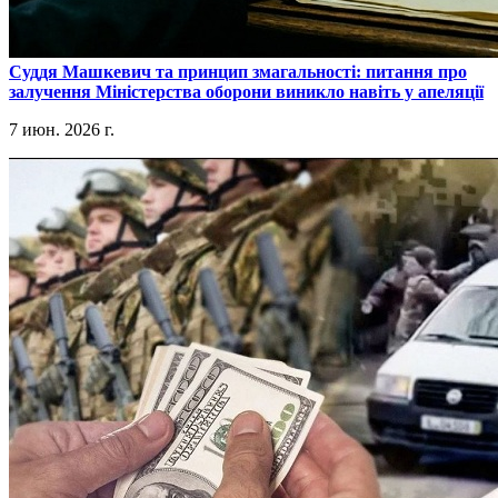
​Суддя Машкевич та принцип змагальності: питання про
залучення Міністерства оборони виникло навіть у апеляції
7 июн. 2026 г.