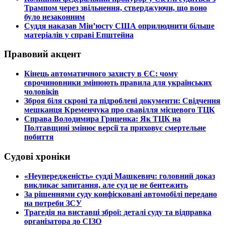
Трампом через звільнення, стверджуючи, що воно
було незаконним
​Суддя наказав Мін’юсту США оприлюднити більше
матеріалів у справі Епштейна
Правовий акцент
​Кінець автоматичного захисту в ЄС: чому
єврочиновники змінюють правила для українських
чоловіків
​Зброя біля скроні та підроблені документи: Свідчення
мешканця Кременчука про свавілля місцевого ТЦК
​Справа Володимира Гриценка: Як ТЦК на
Полтавщині змінює версії та приховує смертельне
побиття
Судові хроніки
​«Неупередженість» судді Машкевич: головний доказ
викликає запитання, але суд це не бентежить
​За рішеннями суду конфісковані автомобілі передано
на потреби ЗСУ
​Трагедія на виставці зброї: деталі суду та відправка
організатора до СІЗО