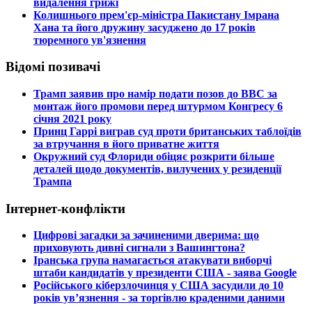
видалення грижі
​Колишнього прем'єр-міністра Пакистану Імрана
Хана та його дружину засуджено до 17 років
тюремного ув'язнення
Відомі позивачі
​Трамп заявив про намір подати позов до ВВС за
монтаж його промови перед штурмом Конгресу 6
січня 2021 року
​Принц Гаррі виграв суд проти британських таблоїдів
за втручання в його приватне життя
​Окружний суд Флориди обіцяє розкрити більше
деталей щодо документів, вилучених у резиденції
Трампа
Інтернет-конфлікти
​Цифрові загадки за зачиненими дверима: що
приховують дивні сигнали з Вашингтона?
​Іранська група намагається атакувати виборчі
штаби кандидатів у президенти США - заява Google
​Російського кіберзлочинця у США засудили до 10
років ув’язнення - за торгівлю краденими даними