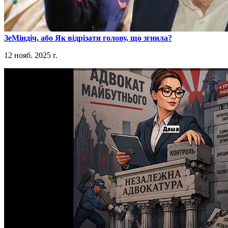
​ЗеМіндіч, або Як відрізати голову, що згнила?
12 нояб. 2025 г.