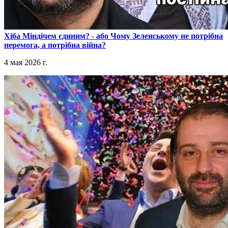
​Хіба Міндічем єдиним? - або Чому Зеленському не потрібна
перемога, а потрібна війна?
4 мая 2026 г.