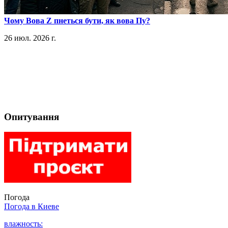
​Чому Вова Z пнеться бути, як вова Пу?
26 июл. 2026 г.
Опитування
Погода
Погода в
Киеве
влажность: