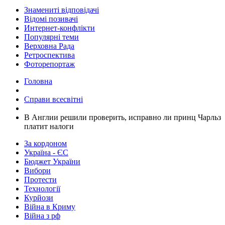
Знамениті відповідачі
Відомі позивачі
Интернет-конфлікти
Популярні теми
Верховна Рада
Ретроспектива
Фоторепортаж
Головна
Справи всесвітні
В Англии решили проверить, исправно ли принц Чарльз
платит налоги
За кордоном
Україна - ЄС
Бюджет України
Вибори
Протести
Технології
Курйози
Війна в Криму
Війна з рф