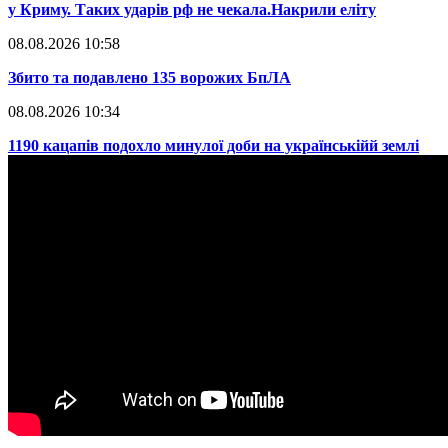
у Криму. Таких ударів рф не чекала.Накрили еліту
08.08.2026 10:58
​Збито та подавлено 135 ворожих БпЛА
08.08.2026 10:34
​1190 кацапів подохло минулої доби на українськійй землі