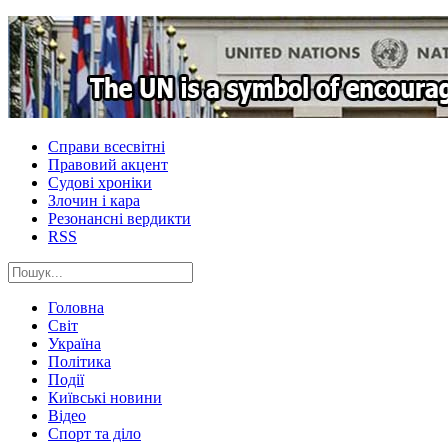
Справи всесвітні
Правовий акцент
Судові хроніки
Злочин і кара
Резонансні вердикти
RSS
Головна
Світ
Україна
Політика
Події
Київські новини
Відео
Спорт та діло