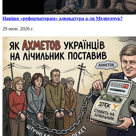
​Навіщо «реформаторам» адвокатура а-ля Медведчук?
29 июн. 2026 г.