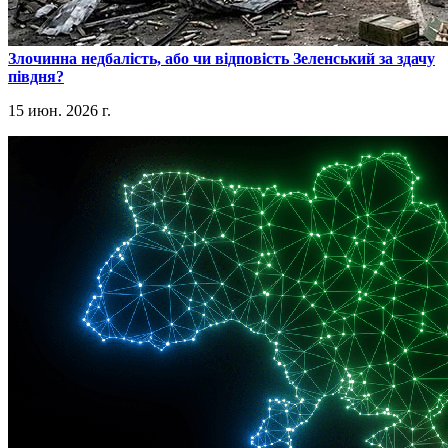
​Злочинна недбалість, або чи відповість Зеленський за здачу
півдня?
15 июн. 2026 г.