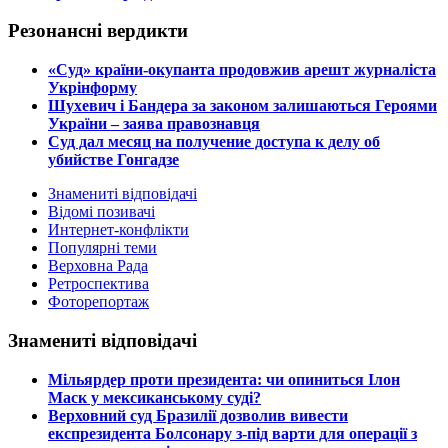
Резонансні вердикти
​«Суд» країни-окупанта продовжив арешт журналіста
Укрінформу
Шухевич і Бандера за законом залишаються Героями
України – заява правознавця
Суд дал месяц на получение доступа к делу об
убийстве Гонгадзе
Знамениті відповідачі
Відомі позивачі
Интернет-конфлікти
Популярні теми
Верховна Рада
Ретроспектива
Фоторепортаж
Знамениті відповідачі
​Мільярдер проти президента: чи опиниться Ілон
Маск у мексиканському суді?
​Верховний суд Бразилії дозволив вивести
експрезидента Болсонару з-під варти для операції з