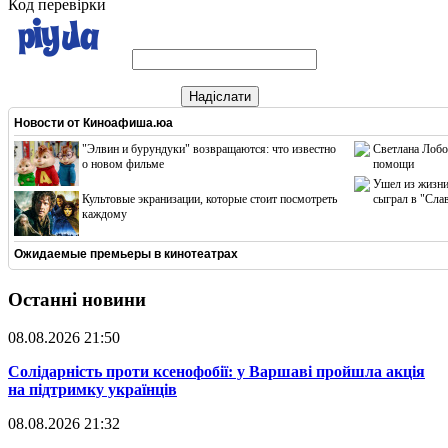
Код перевірки
Надіслати
Новости от
Киноафиша.юа
"Элвин и бурундуки" возвращаются: что известно
Светлана Лобо
о новом фильме
помощи
Ушел из жизни
Культовые экранизации, которые стоит посмотреть
сыграл в "Сла
каждому
Ожидаемые премьеры в кинотеатрах
Останні новини
08.08.2026 21:50
​Солідарність проти ксенофобії: у Варшаві пройшла акція
на підтримку українців
08.08.2026 21:32