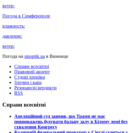
ветер:
Погода в
Симферополе
влажность:
давление:
ветер:
Погода на
sinoptik.ua
в Виннице
Справи всесвітні
Правовий акцент
Судові хроніки
Злочин і кара
Резонансні вердикти
RSS
Справи всесвітні
​Апеляційний суд заявив, що Трамп не має
повноважень будувати бальну залу в Білому домі без
схвалення Конгресу
​Колишній федеральний прокурор у Сіетлі судиться з