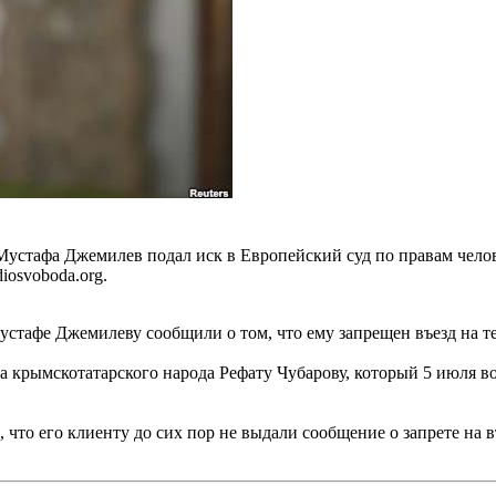
устафа Джемилев подал иск в Европейский суд по правам челов
iosvoboda.org.
стафе Джемилеву сообщили о том, что ему запрещен въезд на т
 крымскотатарского народа Рефату Чубарову, который 5 июля в
то его клиенту до сих пор не выдали сообщение о запрете на въ