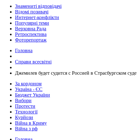
Знамениті відповідачі
Відомі позивачі
Интернет-конфлікти
Популярні теми
Верховна Рада
Ретроспектива
Фоторепортаж
Головна
Справи всесвітні
Джемилев будет судится с Россией в Страсбургском суде
За кордоном
Україна - ЄС
Бюджет України
Вибори
Протести
Технології
Курйози
Війна в Криму
Війна з рф
Головна