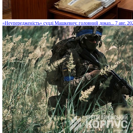
​«Неупередженість» судді Машкевич: головний доказ...
7 авг. 20