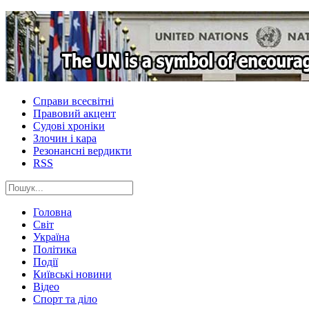
Справи всесвітні
Правовий акцент
Судові хроніки
Злочин і кара
Резонансні вердикти
RSS
Головна
Світ
Україна
Політика
Події
Київські новини
Відео
Спорт та діло