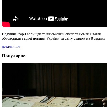
Ведучий Ігор Гаврищак та військовий експерт Роман Світан
обговорили гарячі новини України та світу станом на 8 серпня
детальніше
Популярне