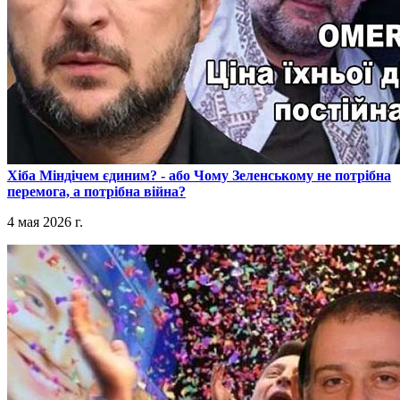
​Хіба Міндічем єдиним? - або Чому Зеленському не потрібна
перемога, а потрібна війна?
4 мая 2026 г.