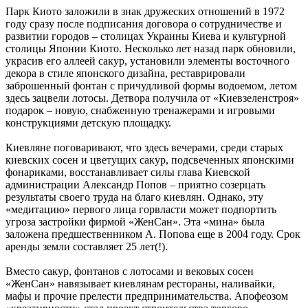
Парк Киото заложили в знак дружеских отношений в 1972
году сразу после подписания договора о сотрудничестве и
развитии городов – столицах Украины Киева и культурной
столицы Японии Киото. Несколько лет назад парк обновили,
украсив его аллеей сакур, установили элементы восточного
декора в стиле японского дизайна, реставрировали
заброшенный фонтан с причудливой формы водоемом, летом
здесь зацвели лотосы. Детвора получила от «Киевзеленстроя»
подарок – новую, снабженную тренажерами и игровыми
конструкциями детскую площадку.
Киевляне поговаривают, что здесь вечерами, среди старых
киевских сосен и цветущих сакур, подсвеченных японскими
фонариками, восстанавливает силы глава Киевской
администрации Александр Попов – приятно созерцать
результаты своего труда на благо киевлян. Однако, эту
«медитацию» первого лица горвласти может подпортить
угроза застройки фирмой «ЖенСан». Эта «мина» была
заложена предшественником А. Попова еще в 2004 году. Срок
аренды земли составляет 25 лет(!).
Вместо сакур, фонтанов с лотосами и вековых сосен
«ЖенСан» навязывает киевлянам рестораны, наливайки,
мафы и прочие прелести предпринимательства. Апофеозом