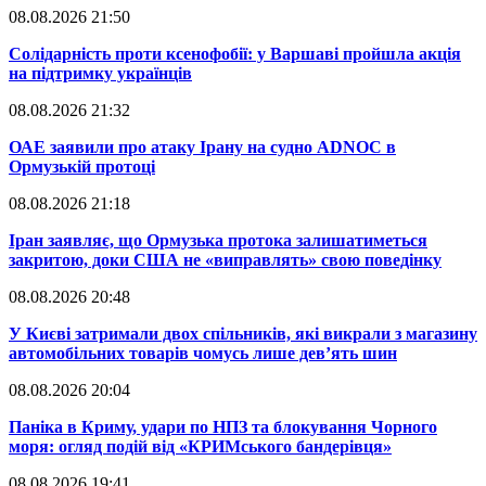
08.08.2026 21:50
​Солідарність проти ксенофобії: у Варшаві пройшла акція
на підтримку українців
08.08.2026 21:32
​ОАЕ заявили про атаку Ірану на судно ADNOC в
Ормузькій протоці
08.08.2026 21:18
​Іран заявляє, що Ормузька протока залишатиметься
закритою, доки США не «виправлять» свою поведінку
08.08.2026 20:48
​У Києві затримали двох спільників, які викрали з магазину
автомобільних товарів чомусь лише дев’ять шин
08.08.2026 20:04
Паніка в Криму, удари по НПЗ та блокування Чорного
моря: огляд подій від «КРИМського бандерівця»
08.08.2026 19:41