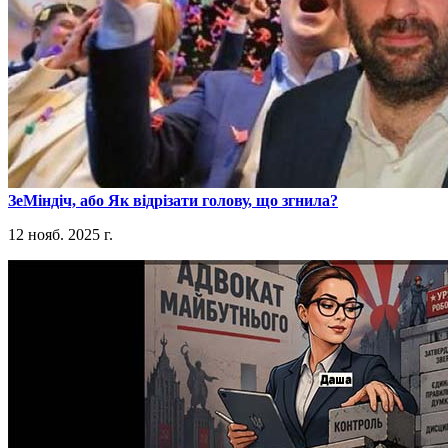
​ЗеМіндіч, або Як відрізати голову, що згнила?
12 нояб. 2025 г.