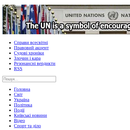
Справи всесвітні
Правовий акцент
Судові хроніки
Злочин і кара
Резонансні вердикти
RSS
Головна
Світ
Україна
Політика
Події
Київські новини
Відео
Спорт та діло