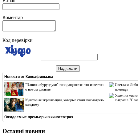
E-mail
Коментар
Код перевірки
Надіслати
Новости от
Киноафиша.юа
"Элвин и бурундуки" возвращаются: что известно
Светлана Лобо
о новом фильме
помощи
Ушел из жизни
Культовые экранизации, которые стоит посмотреть
сыграл в "Сла
каждому
Ожидаемые премьеры в кинотеатрах
Останні новини