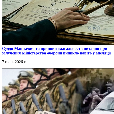
​Суддя Машкевич та принцип змагальності: питання про
залучення Міністерства оборони виникло навіть у апеляції
7 июн. 2026 г.