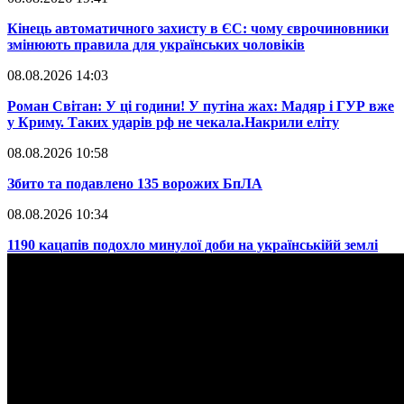
​Кінець автоматичного захисту в ЄС: чому єврочиновники
змінюють правила для українських чоловіків
08.08.2026 14:03
​Роман Світан: У ці години! У путіна жах: Мадяр і ГУР вже
у Криму. Таких ударів рф не чекала.Накрили еліту
08.08.2026 10:58
​Збито та подавлено 135 ворожих БпЛА
08.08.2026 10:34
​1190 кацапів подохло минулої доби на українськійй землі