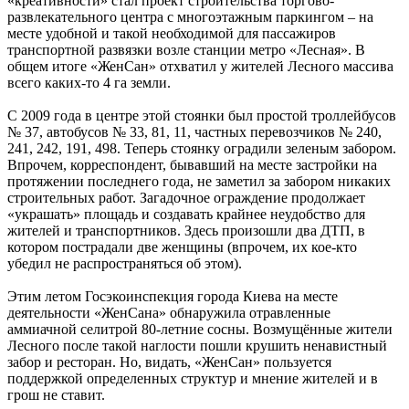
«креативности» стал проект строительства торгово-
развлекательного центра с многоэтажным паркингом – на
месте удобной и такой необходимой для пассажиров
транспортной развязки возле станции метро «Лесная». В
общем итоге «ЖенСан» отхватил у жителей Лесного массива
всего каких-то 4 га земли.
С 2009 года в центре этой стоянки был простой троллейбусов
№ 37, автобусов № 33, 81, 11, частных перевозчиков № 240,
241, 242, 191, 498. Теперь стоянку оградили зеленым забором.
Впрочем, корреспондент, бывавший на месте застройки на
протяжении последнего года, не заметил за забором никаких
строительных работ. Загадочное ограждение продолжает
«украшать» площадь и создавать крайнее неудобство для
жителей и транспортников. Здесь произошли два ДТП, в
котором пострадали две женщины (впрочем, их кое-кто
убедил не распространяться об этом).
Этим летом Госэкоинспекция города Киева на месте
деятельности «ЖенСана» обнаружила отравленные
аммиачной селитрой 80-летние сосны. Возмущённые жители
Лесного после такой наглости пошли крушить ненавистный
забор и ресторан. Но, видать, «ЖенСан» пользуется
поддержкой определенных структур и мнение жителей и в
грош не ставит.