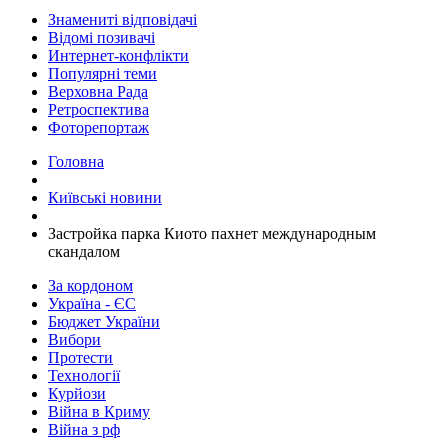
Знамениті відповідачі
Відомі позивачі
Интернет-конфлікти
Популярні теми
Верховна Рада
Ретроспектива
Фоторепортаж
Головна
Київські новини
Застройка парка Киото пахнет международным
скандалом
За кордоном
Україна - ЄС
Бюджет України
Вибори
Протести
Технології
Курйози
Війна в Криму
Війна з рф