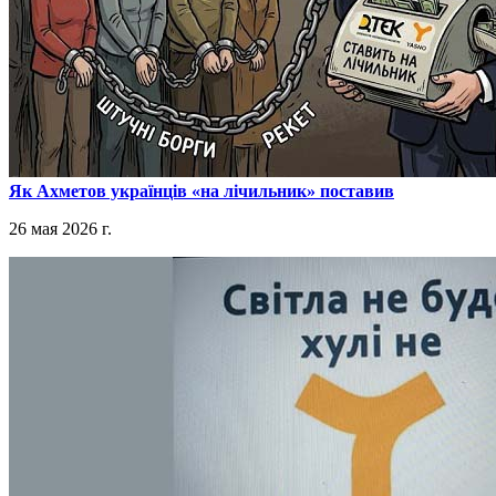
​Як Ахметов українців «на лічильник» поставив
26 мая 2026 г.