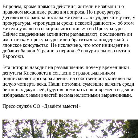
Впрочем, кроме прямого действия, жители не забыли и о
правовом механизме решения вопроса. Но прокуратура
Деснянского района послала жителей…. в суд, дескать у нее, у
прокуратуры, «пропущены сроки исковой давности», об этом
жители узнали из официального письма из Прокуратуры.
Сейчас озадаченные активисты размышляют: последовать ли
им отпискам прокуратуры или обратиться за поддержкой в
японское консульство. Не исключено, что этот инцидент не
добавит баллов Украине в период её изнурительного пути в
Евросоюз.
Эта история наводит на размышление: почему временщики-
депутаты Киевсовета в согласии с градоначальником
подписывают договора аренды на собственность киевлян на
целую четверть века. Наши потомки, сумевшие выжить среди
бетонных джунглей, будут вспоминать наши времена и деяния
избираемых нами властей весьма нелестными выражениями.
Пресс-служба ОО «Давайте вместе!»