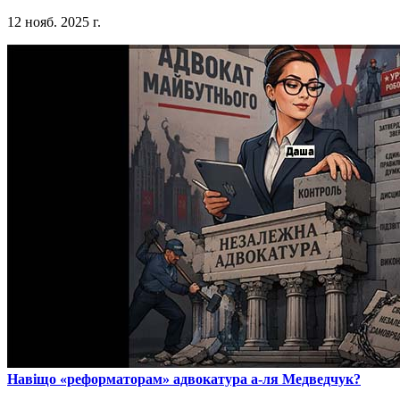
12 нояб. 2025 г.
​Навіщо «реформаторам» адвокатура а-ля Медведчук?