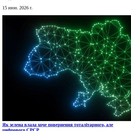
15 июн. 2026 г.
​Як зелена влада хоче повернення тоталітарного, але
цифрового СРСР