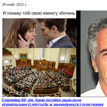
28 нояб. 2025 г.
​Епшнейни ВР, або Давно потрібен закон щодо
відповідальності депутатів за законопроекти і голосування