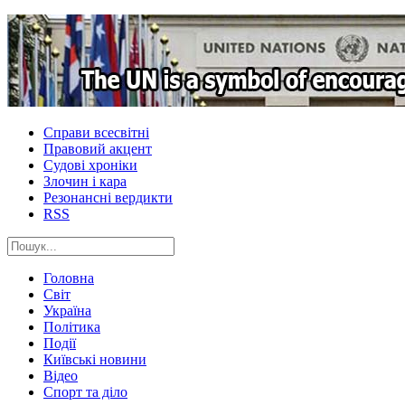
Справи всесвітні
Правовий акцент
Судові хроніки
Злочин і кара
Резонансні вердикти
RSS
Головна
Світ
Україна
Політика
Події
Київські новини
Відео
Спорт та діло