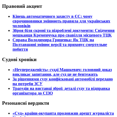
Правовий акцент
​Кінець автоматичного захисту в ЄС: чому
єврочиновники змінюють правила для українських
чоловіків
​Зброя біля скроні та підроблені документи: Свідчення
мешканця Кременчука про свавілля місцевого ТЦК
​Справа Володимира Гриценка: Як ТЦК на
Полтавщині змінює версії та приховує смертельне
побиття
Судові хроніки
​«Неупередженість» судді Машкевич: головний доказ
викликає запитання, але суд це не бентежить
​За рішеннями суду конфісковані автомобілі передано
на потреби ЗСУ
​Трагедія на виставці зброї: деталі суду та відправка
організатора до СІЗО
Резонансні вердикти
​«Суд» країни-окупанта продовжив арешт журналіста