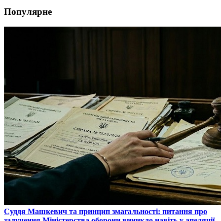
Популярне
​Суддя Машкевич та принцип змагальності: питання про
залучення Міністерства оборони виникло навіть у апеляції