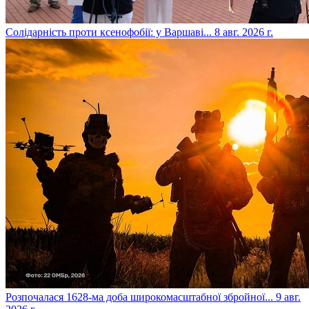
​Солідарність проти ксенофобії: у Варшаві...
8 авг. 2026 г.
​Розпочалася 1628-ма доба широкомасштабної збройної...
9 авг.