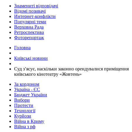
Знамениті відповідачі
Відомі позивачі
Интернет-конфлікти
Популярні теми
Верховна Рада
Ретроспектива
Фоторепортаж
Головна
Київські новини
Суд з’ясує, наскільки законно орендувалися приміщення
київського кінотеатру «Жовтень»
За кордоном
Україна - ЄС
Бюджет України
Вибори
Протести
Технології
Курйози
Війна в Криму
Війна з рф