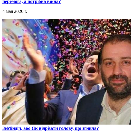
перемога, а потрібна війна?
4 мая 2026 г.
​ЗеМіндіч, або Як відрізати голову, що згнила?