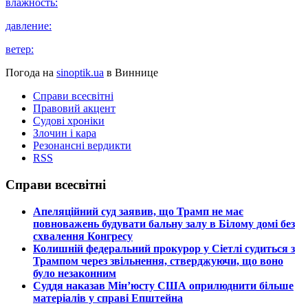
влажность:
давление:
ветер:
Погода на
sinoptik.ua
в Виннице
Справи всесвітні
Правовий акцент
Судові хроніки
Злочин і кара
Резонансні вердикти
RSS
Справи всесвітні
​Апеляційний суд заявив, що Трамп не має
повноважень будувати бальну залу в Білому домі без
схвалення Конгресу
​Колишній федеральний прокурор у Сіетлі судиться з
Трампом через звільнення, стверджуючи, що воно
було незаконним
​Суддя наказав Мін’юсту США оприлюднити більше
матеріалів у справі Епштейна