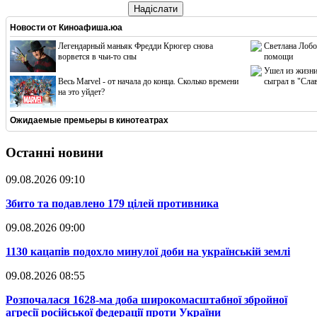
Надіслати
Новости от
Киноафиша.юа
Легендарный маньяк Фредди Крюгер снова
Светлана Лобо
ворвется в чьи-то сны
помощи
Ушел из жизни
Весь Marvel - от начала до конца. Сколько времени
сыграл в "Сла
на это уйдет?
Ожидаемые премьеры в кинотеатрах
Останні новини
09.08.2026 09:10
​Збито та подавлено 179 цілей противника
09.08.2026 09:00
​1130 кацапів подохло минулої доби на українській землі
09.08.2026 08:55
​Розпочалася 1628-ма доба широкомасштабної збройної
агресії російської федерації проти України