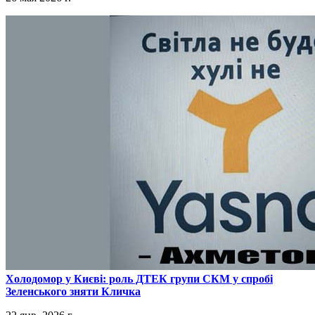
​Холодомор у Києві: роль ДТЕК групи СКМ у спробі
Зеленського зняти Кличка