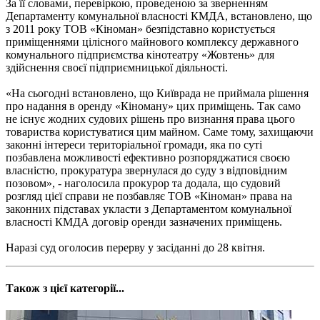
За її словами, перевіркою, проведеною за зверненням
Департаменту комунальної власності КМДА, встановлено, що
з 2011 року ТОВ «Кіноман» безпідставно користується
приміщеннями цілісного майнового комплексу державного
комунального підприємства кінотеатру «Жовтень» для
здійснення своєї підприємницької діяльності.
«На сьогодні встановлено, що Київрада не приймала рішення
про надання в оренду «Кіноману» цих приміщень. Так само
не існує жодних судових рішень про визнання права цього
товариства користуватися цим майном. Саме тому, захищаючи
законні інтереси територіальної громади, яка по суті
позбавлена можливості ефективно розпоряджатися своєю
власністю, прокуратура звернулася до суду з відповідним
позовом», - наголосила прокурор та додала, що судовий
розгляд цієї справи не позбавляє ТОВ «Кіноман» права на
законних підставах укласти з Департаментом комунальної
власності КМДА договір оренди зазначених приміщень.
Наразі суд оголосив перерву у засіданні до 28 квітня.
Також з цієї категорії...