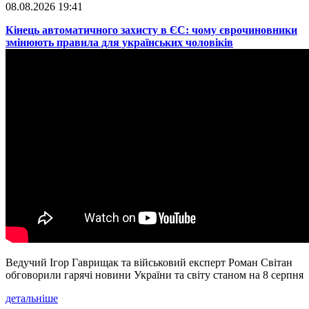
08.08.2026 19:41
​Кінець автоматичного захисту в ЄС: чому єврочиновники
змінюють правила для українських чоловіків
Ведучий Ігор Гаврищак та військовий експерт Роман Світан
обговорили гарячі новини України та світу станом на 8 серпня
детальніше