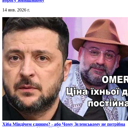
ворогу зовнішньому
14 янв. 2026 г.
​Хіба Міндічем єдиним? - або Чому Зеленському не потрібна