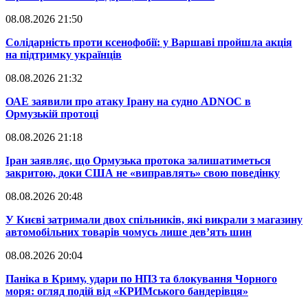
08.08.2026 21:50
​Солідарність проти ксенофобії: у Варшаві пройшла акція
на підтримку українців
08.08.2026 21:32
​ОАЕ заявили про атаку Ірану на судно ADNOC в
Ормузькій протоці
08.08.2026 21:18
​Іран заявляє, що Ормузька протока залишатиметься
закритою, доки США не «виправлять» свою поведінку
08.08.2026 20:48
​У Києві затримали двох спільників, які викрали з магазину
автомобільних товарів чомусь лише дев’ять шин
08.08.2026 20:04
Паніка в Криму, удари по НПЗ та блокування Чорного
моря: огляд подій від «КРИМського бандерівця»