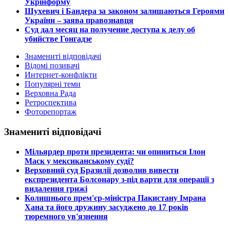
Укрінформу
Шухевич і Бандера за законом залишаються Героями
України – заява правознавця
Суд дал месяц на получение доступа к делу об
убийстве Гонгадзе
Знамениті відповідачі
Відомі позивачі
Интернет-конфлікти
Популярні теми
Верховна Рада
Ретроспектива
Фоторепортаж
Знамениті відповідачі
​Мільярдер проти президента: чи опиниться Ілон
Маск у мексиканському суді?
​Верховний суд Бразилії дозволив вивести
експрезидента Болсонару з-під варти для операції з
видалення грижі
​Колишнього прем'єр-міністра Пакистану Імрана
Хана та його дружину засуджено до 17 років
тюремного ув'язнення