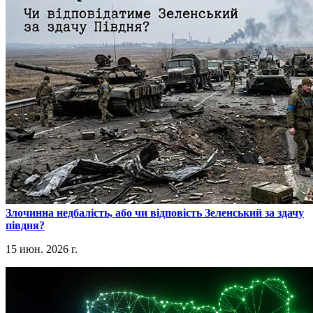
​Злочинна недбалість, або чи відповість Зеленський за здачу
півдня?
15 июн. 2026 г.