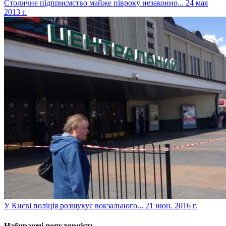
Столичне підприємство майже півроку незаконно...
24 мая
2013 г.
У Києві поліція розшукує вокзального...
21 июн. 2016 г.
Набираючі популярність...