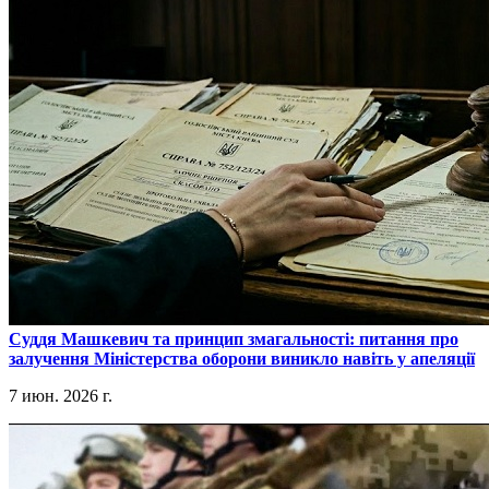
​Суддя Машкевич та принцип змагальності: питання про
залучення Міністерства оборони виникло навіть у апеляції
7 июн. 2026 г.