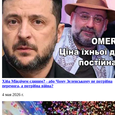
​Хіба Міндічем єдиним? - або Чому Зеленському не потрібна
перемога, а потрібна війна?
4 мая 2026 г.