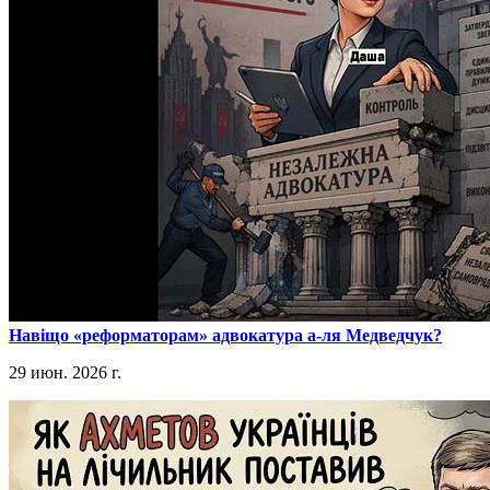
​Навіщо «реформаторам» адвокатура а-ля Медведчук?
29 июн. 2026 г.