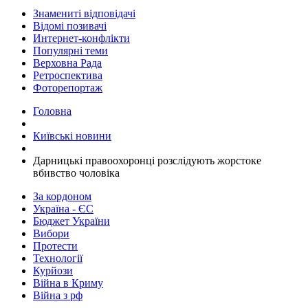
Знамениті відповідачі
Відомі позивачі
Интернет-конфлікти
Популярні теми
Верховна Рада
Ретроспектива
Фоторепортаж
Головна
Київські новини
Дарницькі правоохоронці розслідують жорстоке
вбивство чоловіка
За кордоном
Україна - ЄС
Бюджет України
Вибори
Протести
Технології
Курйози
Війна в Криму
Війна з рф