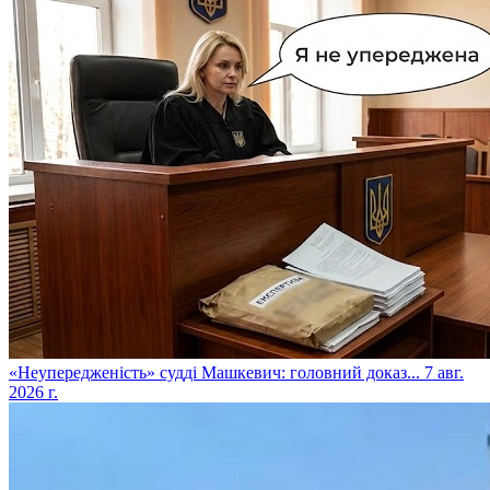
​«Неупередженість» судді Машкевич: головний доказ...
7 авг.
2026 г.