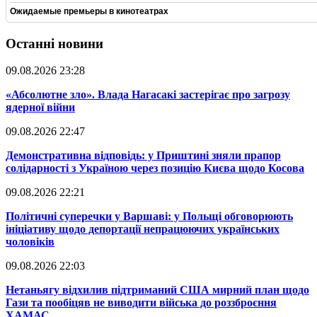
Ожидаемые премьеры в кинотеатрах
Останні новини
09.08.2026 23:28
​«Абсолютне зло». Влада Нагасакі застерігає про загрозу
ядерної війни
09.08.2026 22:47
​Демонстративна відповідь: у Приштині зняли прапор
солідарності з Україною через позицію Києва щодо Косова
09.08.2026 22:21
​Політичні суперечки у Варшаві: у Польщі обговорюють
ініціативу щодо депортації непрацюючих українських
чоловіків
09.08.2026 22:03
​Нетаньягу відхилив підтриманий США мирний план щодо
Гази та пообіцяв не виводити війська до роззброєння
ХАМАС