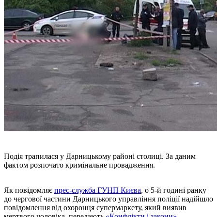
Подія трапилася у Дарницькому районі столиці. За даним
фактом розпочато кримінальне провадження.
Як повідомляє
прес-служба ГУНП Києва
, о 5-й годині ранку
до чергової частини Дарницького управління поліції надійшло
повідомлення від охоронця супермаркету, який виявив
мертвого чоловіка, передають
«Конфлікти і закони»
.