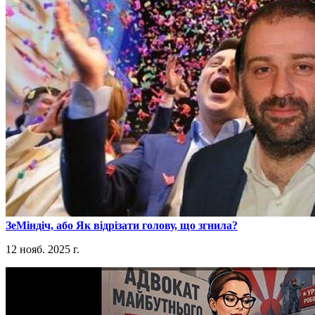
​ЗеМіндіч, або Як відрізати голову, що згнила?
12 нояб. 2025 г.