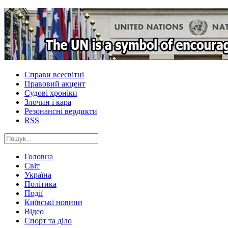
Справи всесвітні
Правовий акцент
Судові хроніки
Злочин і кара
Резонансні вердикти
RSS
Головна
Світ
Україна
Політика
Події
Київські новини
Відео
Спорт та діло