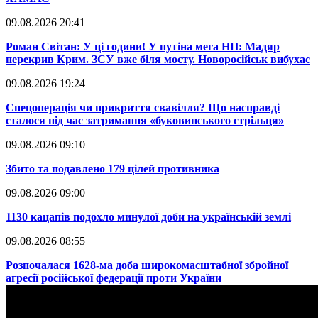
09.08.2026 20:41
​Роман Світан: У ці години! У путіна мега НП: Мадяр
перекрив Крим. ЗСУ вже біля мосту. Новоросійськ вибухає
09.08.2026 19:24
​Спецоперація чи прикриття свавілля? Що насправді
сталося під час затримання «буковинського стрільця»
09.08.2026 09:10
​Збито та подавлено 179 цілей противника
09.08.2026 09:00
​1130 кацапів подохло минулої доби на українській землі
09.08.2026 08:55
​Розпочалася 1628-ма доба широкомасштабної збройної
агресії російської федерації проти України