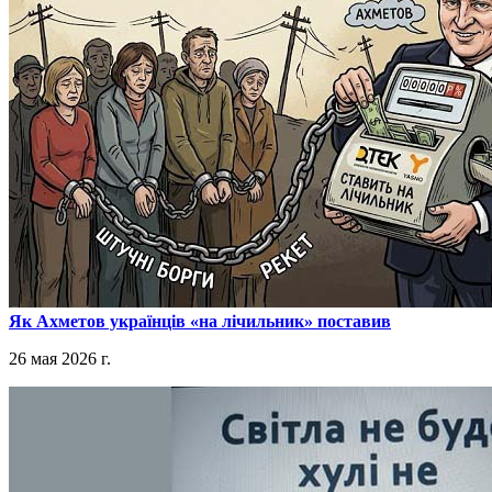
​Як Ахметов українців «на лічильник» поставив
26 мая 2026 г.