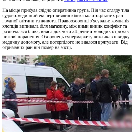
На місце прибула слідчо-оперативна група. Під час огляду тіла
судово-медичний експерт виявив кілька колото-різаних ран
грудної клітини та живота. Правоохоронці з’ясували: компанія
хлопців випивала біля магазину, між ними виник конфлікт та
розпочалася бійка, внаслідок чого 24-річний молодик отримав
ножові поранення. Охоронець супермаркету викликав швидку
медичну допомогу, але потерпілого не вдалося врятувати. Від
отриманих ран він помер на місці.