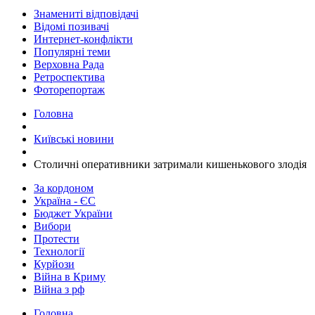
Знамениті відповідачі
Відомі позивачі
Интернет-конфлікти
Популярні теми
Верховна Рада
Ретроспектива
Фоторепортаж
Головна
Київські новини
​Столичні оперативники затримали кишенькового злодія
За кордоном
Україна - ЄС
Бюджет України
Вибори
Протести
Технології
Курйози
Війна в Криму
Війна з рф
Головна