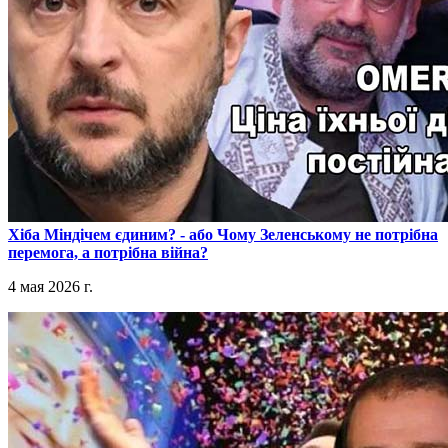
​Хіба Міндічем єдиним? - або Чому Зеленському не потрібна
перемога, а потрібна війна?
4 мая 2026 г.