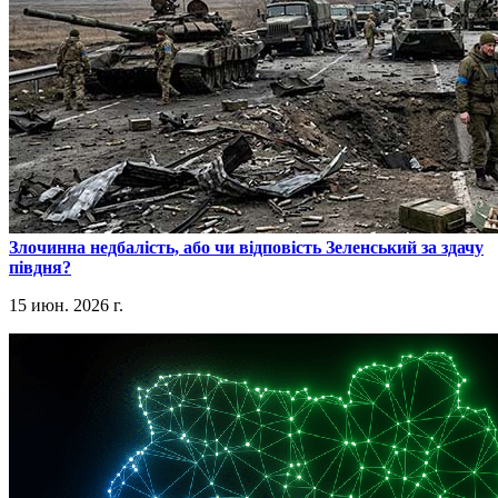
​Злочинна недбалість, або чи відповість Зеленський за здачу
півдня?
15 июн. 2026 г.