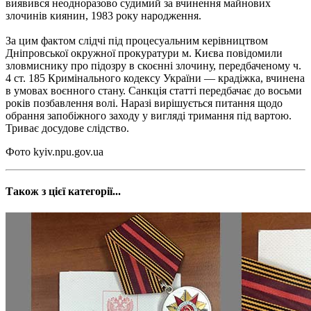
виявився неодноразово судимий за вчинення майнових
злочинів киянин, 1983 року народження.
За цим фактом слідчі під процесуальним керівництвом
Дніпровської окружної прокуратури м. Києва повідомили
зловмиснику про підозру в скоєнні злочину, передбаченому ч.
4 ст. 185 Кримінального кодексу України — крадіжка, вчинена
в умовах воєнного стану. Санкція статті передбачає до восьми
років позбавлення волі. Наразі вирішується питання щодо
обрання запобіжного заходу у вигляді тримання під вартою.
Триває досудове слідство.
Фото kyiv.npu.gov.ua
Також з цієї категорії...