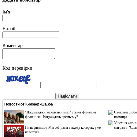
Ім'я
E-mail
Коментар
Код перевірки
Надіслати
Новости от
Киноафиша.юа
"Джуманджи: открытый мир" станет финалом
Светлана Лобо
франшизы. Когдаждать премьему?
помощи
Ушел из жизни
Пять фильмов Marvel, даты выхода которых уже
сыграл в "Сла
известны