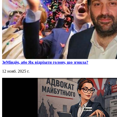
​ЗеМіндіч, або Як відрізати голову, що згнила?
12 нояб. 2025 г.