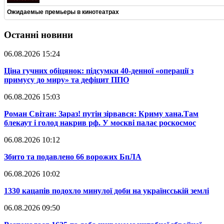
Ожидаемые премьеры в кинотеатрах
Останні новини
06.08.2026 15:24
​Ціна гучних обіцянок: підсумки 40-денної «операції з
примусу до миру» та дефіцит ППО
06.08.2026 15:03
​Роман Світан: Зараз! путін зірвався: Криму хана.Там
блекаут і голод накрив рф. У москві палає роскосмос
06.08.2026 10:12
​Збито та подавлено 66 ворожих БпЛА
06.08.2026 10:02
​1330 кацапів подохло минулої доби на українсській землі
06.08.2026 09:50