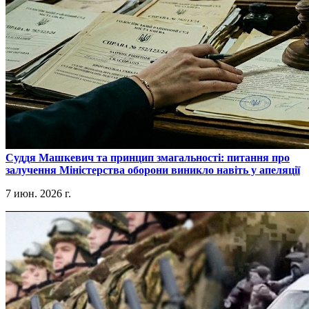
​Суддя Машкевич та принцип змагальності: питання про
залучення Міністерства оборони виникло навіть у апеляції
7 июн. 2026 г.