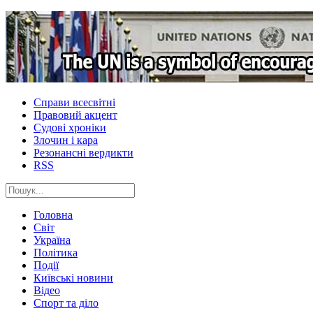
Справи всесвітні
Правовий акцент
Судові хроніки
Злочин і кара
Резонансні вердикти
RSS
Головна
Світ
Україна
Політика
Події
Київські новини
Відео
Спорт та діло