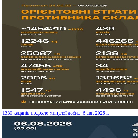
​1330 кацапів подохло минулої доби...
6 авг. 2026 г.