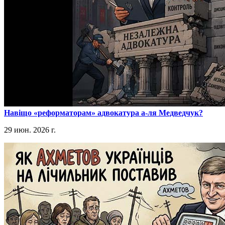
​Навіщо «реформаторам» адвокатура а-ля Медведчук?
29 июн. 2026 г.