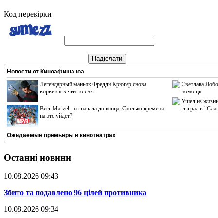
Код перевірки
Надіслати
Новости от
Киноафиша.юа
Легендарный маньяк Фредди Крюгер снова
Светлана Лобо
ворвется в чьи-то сны
помощи
Ушел из жизни
Весь Marvel - от начала до конца. Сколько времени
сыграл в "Сла
на это уйдет?
Ожидаемые премьеры в кинотеатрах
Останні новини
10.08.2026 09:43
​Збито та подавлено 96 цілей противника
10.08.2026 09:34