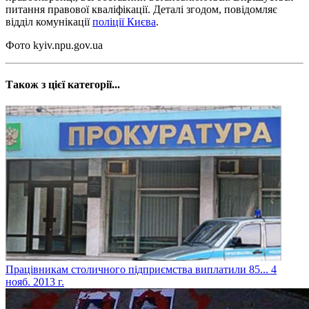
питання правової кваліфікації. Деталі згодом, повідомляє
відділ комунікації
поліції Києва
.
Фото kyiv.npu.gov.ua
Також з цієї категорії...
Працівникам столичного підприємства виплатили 85...
4
нояб. 2013 г.