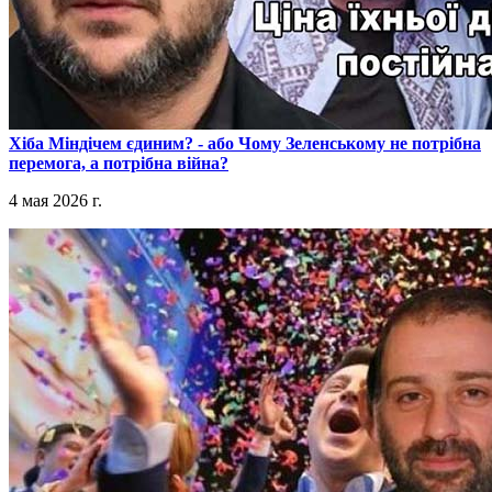
​Хіба Міндічем єдиним? - або Чому Зеленському не потрібна
перемога, а потрібна війна?
4 мая 2026 г.