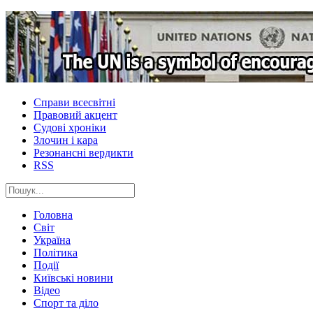
Справи всесвітні
Правовий акцент
Судові хроніки
Злочин і кара
Резонансні вердикти
RSS
Головна
Світ
Україна
Політика
Події
Київські новини
Відео
Спорт та діло