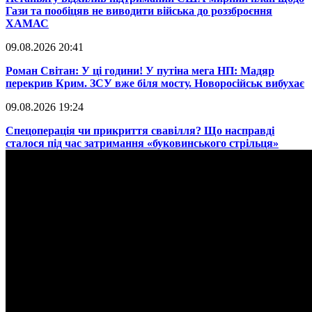
Гази та пообіцяв не виводити війська до роззброєння
ХАМАС
09.08.2026 20:41
​Роман Світан: У ці години! У путіна мега НП: Мадяр
перекрив Крим. ЗСУ вже біля мосту. Новоросійськ вибухає
09.08.2026 19:24
​Спецоперація чи прикриття свавілля? Що насправді
сталося під час затримання «буковинського стрільця»