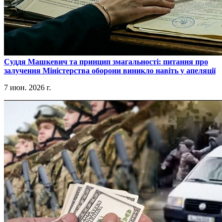
​Суддя Машкевич та принцип змагальності: питання про
залучення Міністерства оборони виникло навіть у апеляції
7 июн. 2026 г.