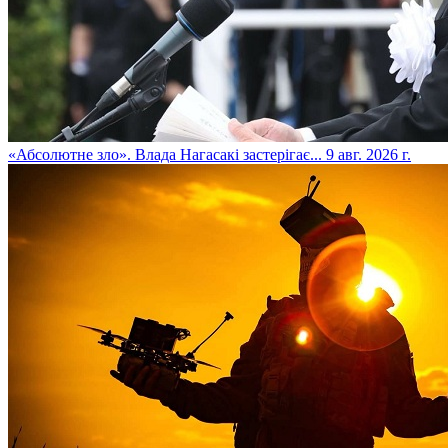
​«Абсолютне зло». Влада Нагасакі застерігає...
9 авг. 2026 г.