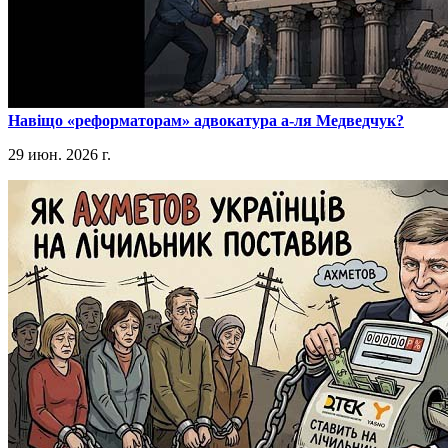
​Навіщо «реформаторам» адвокатура а-ля Медведчук?
29 июн. 2026 г.