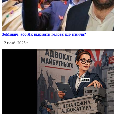
​ЗеМіндіч, або Як відрізати голову, що згнила?
12 нояб. 2025 г.