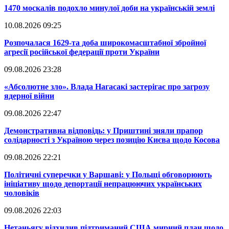
​1470 москалів подохло минулої доби на українській землі
10.08.2026 09:25
​Розпочалася 1629-та доба широкомасштабної збройної
агресії російської федерації проти України
09.08.2026 23:28
​«Абсолютне зло». Влада Нагасакі застерігає про загрозу
ядерної війни
09.08.2026 22:47
​Демонстративна відповідь: у Приштині зняли прапор
солідарності з Україною через позицію Києва щодо Косова
09.08.2026 22:21
​Політичні суперечки у Варшаві: у Польщі обговорюють
ініціативу щодо депортації непрацюючих українських
чоловіків
09.08.2026 22:03
​Нетаньягу відхилив підтриманий США мирний план щодо