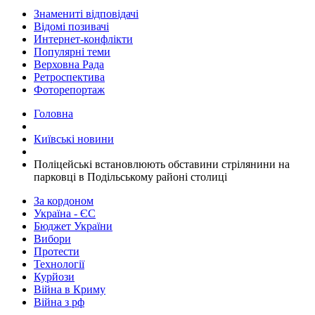
Знамениті відповідачі
Відомі позивачі
Интернет-конфлікти
Популярні теми
Верховна Рада
Ретроспектива
Фоторепортаж
Головна
Київські новини
​Поліцейські встановлюють обставини стрілянини на
парковці в Подільському районі столиці
За кордоном
Україна - ЄС
Бюджет України
Вибори
Протести
Технології
Курйози
Війна в Криму
Війна з рф